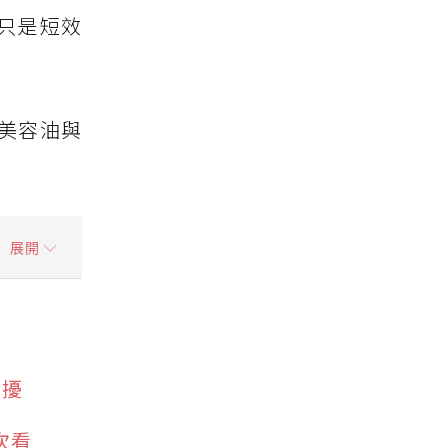
只是短效
美容油與
展開
困擾
次看