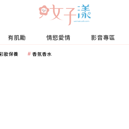
有肌勵
情慾愛情
影音專區
彩妝保養
香氛香水