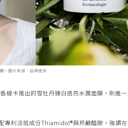
潤面膜。圖片來源：品牌提供
LLE 香緹卡推出的雪牡丹臻白透亮水潤面膜，則進
專利淡斑成分Thiamidol®與菸鹼醯胺，強調