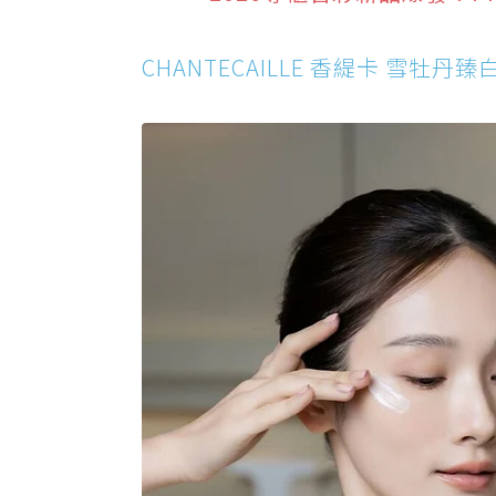
Natura Bissé 無齡肌泌精華
CHANTECAILLE 香緹卡 雪牡
嬌蘭 蘭鑽極萃氧生輕乳霜
迪奧緹花全能修護霜 馬卡龍限量版