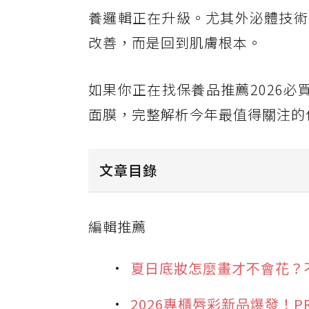
養邏輯正在升級。尤其外泌體技術
改善，而是回到肌膚根本。
如果你正在找保養品推薦2026必
面膜，完整解析今年最值得關注的
文章目錄
CHANTECAILLE 香緹卡 雪牡丹
編輯推薦
ARTISTRY雅芝 OMEGA多效修護油
DR.CINK 雪姬外泌體喚白精華
夏日底妝怎麼畫才不會花？
FORTE 10%胎盤素肌活精質乳霜
2026專櫃唇彩新品爆發！P