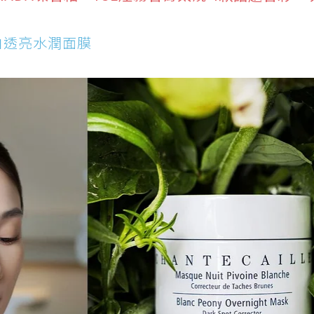
丹臻白透亮水潤面膜