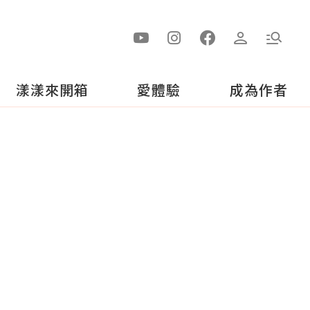
漾漾來開箱
愛體驗
成為作者