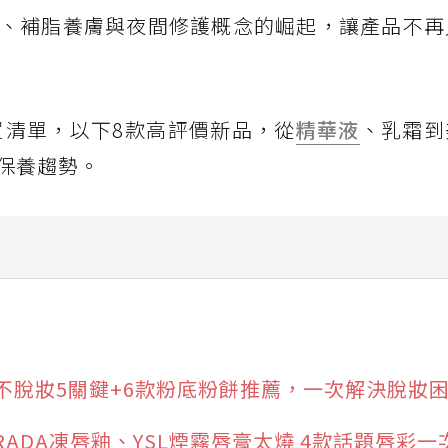
、補脂養膚與夜間修護概念的崛起，讓產品不再
買清單，以下8款高評價新品，從
精華液
、乳霜到
保養趨勢。
臻白透亮水潤面膜
不脫妝5關鍵+6款粉底粉餅推薦，一次解決脫妝
RADA凍唇釉、YSL煙霧唇膏太燒 4款話題唇彩一