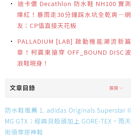
迪卡儂 Decathlon 防水鞋 NH100 實測
爆紅！暴雨走30分鐘踩水坑全乾爽⋯網
友：CP值直接天花板
PALLADIUM [LAB] 啟動機能潮流新篇
章！柯震東搶穿 OFF_BOUND DISC波
浪鞋現身！
文章目錄
展開
防水鞋推薦 1. adidas Originals Superstar II
防水鞋推薦 1. adidas Originals Superstar II
MG GTX：經典貝殼頭加上 GORE-TEX，雨天街
MG GTX：經典貝殼頭加上 GORE-TEX，雨天
頭穿搭神鞋
街頭穿搭神鞋
防水鞋推薦 2. New Balance Hierro v9 GORE-