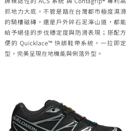
牌標誌性的 ACS 系統 與 Contagrip® 專利高
抓地力大底，不管是踏在台灣都市極度濕滑
的騎樓磁磚，還是戶外碎石泥濘山道，都能
給予絕佳的步伐穩定度與防滑表現；搭配方
便的 Quicklace™ 快綁鞋帶系統，一拉即定
型，完美呈現在地機能與俐落外型。