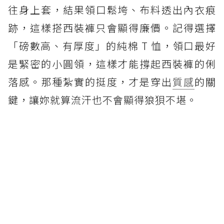
往身上套，結果領口鬆垮、布料透出內衣痕
跡，這樣搭西裝褲只會顯得廉價。記得選擇
「磅數高、有厚度」的純棉 T 恤，領口最好
是緊密的小圓領，這樣才能撐起西裝褲的俐
落感。那種紮實的挺度，才是穿出
質感
的關
鍵，讓妳就算流汗也不會顯得狼狽不堪。