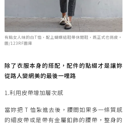
有點女人味的白T恤，配上蝴蝶結鞋帶休閒鞋，既正式也俏皮。
圖/123RF圖庫
除了衣服本身的搭配，配件的點綴才是讓妳
從路人變網美的最後一哩路
1.利用皮帶增加層次感
當妳把 T 恤紮進去後，腰間如果多一條質感
的細皮帶或是帶有金屬釦飾的腰帶，整身的