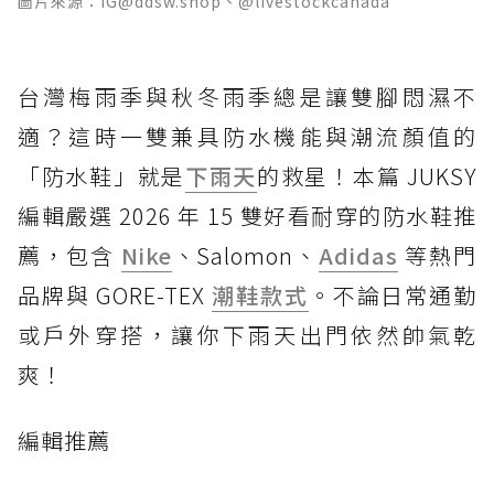
圖片來源：IG@ddsw.shop、@livestockcanada
台灣梅雨季與秋冬雨季總是讓雙腳悶濕不
適？這時一雙兼具防水機能與潮流顏值的
「防水鞋」就是
下雨天
的救星！本篇 JUKSY
編輯嚴選 2026 年 15 雙好看耐穿的防水鞋推
薦，包含
Nike
、Salomon、
Adidas
等熱門
品牌與 GORE-TEX
潮鞋款式
。不論日常通勤
或戶外穿搭，讓你下雨天出門依然帥氣乾
爽！
編輯推薦