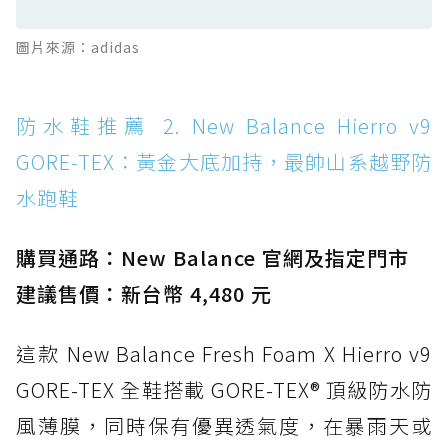
防水鞋推薦 13. Dr. Martens 1460 Rain
圖片來源：adidas
Boot：馬汀首款雨靴登場，經典八孔加上全防
水 PVC
防水鞋推薦 14. SKECHERS BADGER
防水鞋推薦 2. New Balance Hierro v9
WATERPROOF：一踩即穿懶人神器！搭載固特
GORE-TEX：黃金大底加持，最帥山系越野防
異大底與全防水厚底健走鞋
水跑鞋
防水鞋推薦 15. Brooks Cascadia 19 GTX：注
入氮氣中底與 GORE-TEX 的全地形碳中和神鞋
購買通路：New Balance 官網及指定門市
建議售價：新台幣 4,480 元
這款 New Balance Fresh Foam X Hierro v9
GORE-TEX 全鞋搭載 GORE-TEX® 頂級防水防
風薄膜，同時保有優異透氣度，在暴雨天或