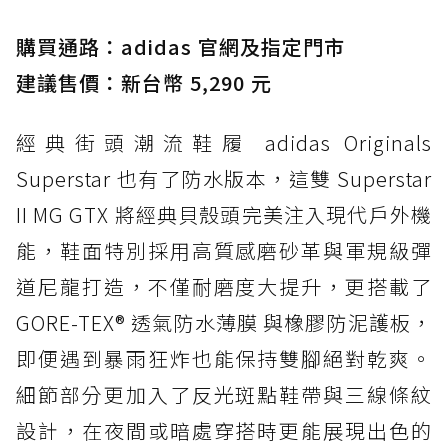
TEX：黃金大底加持，最帥山系越野防水跑鞋
購買通路：adidas 官網及指定門市
防水鞋推薦 3. Nike Dunk Low GORE-TEX：
經典 Dunk 輪廓加上防水科技，雨天穿搭帥度不
建議售價：新台幣 5,290 元
打折
經典街頭潮流鞋履 adidas Originals
防水鞋推薦 4. ASICS TRABUCO 14 GTX：搭
載 GORE-TEX 隱形貼合科技，全方位防水神鞋
Superstar 也有了防水版本，這雙 Superstar
防水鞋推薦 5. Salomon XT-6 GORE-TEX：潮
II MG GTX 將經典貝殼頭完美注入現代戶外機
人必備山系鞋王！防滑、防水與街頭顏值一次攻
能，鞋面特別採用高質感磨砂革與軍規級彈
頂
道尼龍打造，不僅耐磨度大提升，更搭載了
防水鞋推薦 6. HOKA Stinson Evo GTX：越野
復刻厚底，GORE-TEX 防水與增高神器一次滿
GORE-TEX® 透氣防水薄膜 與橡膠防泥護板，
足
即便遇到暴雨狂炸也能保持雙腳絕對乾爽。
防水鞋推薦 7. Timberland Motion Access：
細節部分更加入了反光斑點鞋帶與三線條紋
黃靴同級頂級防水，輕量化工裝健走鞋雨天必備
設計，在夜間或暗處穿搭時更能展現出色的
防水鞋推薦 7. Timberland Motion Access：