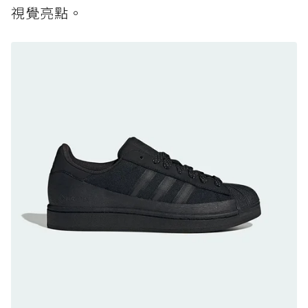
視覺亮點。
黃靴同級頂級防水，輕量化工裝健走鞋雨天必備
防水鞋推薦 8. Mizuno WAVE MUJIN LS
GTX：搭載 Vibram 黃金大底與 GORE-TEX 的
日系街頭潮鞋
防水鞋推薦 9. PALLADIUM OFF_BOUND
DISC WP+：首度導入旋鈕快穿，橘標防水加持
的城市波浪神鞋
防水鞋推薦 10. PUMA Voyage NITRO™ 4
GORE-TEX：氮氣中底注入，回彈與防滑兼具的
全天候越野跑鞋
防水鞋推薦 11. On Cloudhorizon 2 WP：腳
感軟彈、搭載 Missiongrip™ 的防水輕越野鞋
防水鞋推薦 12. Vans Crosspath XC GORE-
TEX：搭載 Vibram 大底與 GORE-TEX，顛覆
滑板印象的防水鞋