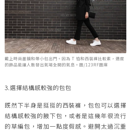
戴上時尚墨鏡和帶小包出門。因為 T 恤和西裝褲比較素，適度
的飾品能讓人散發出氣場全開的氣息。圖/123RF圖庫
3.選擇結構感較強的包包
既然下半身是挺挺的西裝褲，包包可以選擇
結構感較強的腋下包，或者是這幾年很流行
的草編包，增加一點度假感。避開太過沉重