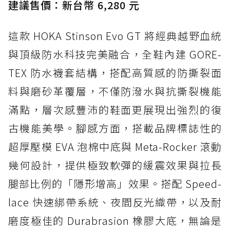
建議售價：新台幣 6,280 元
這款 HOKA Stinson Evo GT 將經典越野血統
與頂級防水科技完美融合，全鞋內建 GORE-
TEX 防水襪套結構，搭配高質感的防撕裂面
料與磨砂革覆層，不僅防潑水與抗撕裂機能
滿點，層次感豐沛的鞋面更展現出強烈的復
古機能美學。腳感方面，搭載品牌標誌性的
超厚壓模 EVA 泡棉中底與 Meta-Rocker 滾動
幾何設計，提供極致軟彈的緩震效果與拉長
腿部比例的「隱形增高」效果。搭配 Speed-
lace 快速綁帶系統、夜間反光織帶，以及耐
磨度極佳的 Durabrasion 橡膠大底，無論是