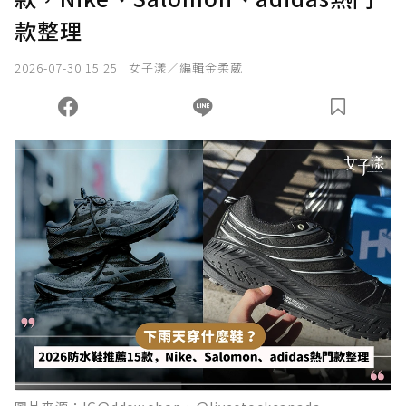
款整理
我已詳閱贊助說明，且同意站方的使用條款。
2026-07-30 15:25
女子漾／編輯金柔葳
您當前剩餘 U 利點數：
0
點；前往
購買點數