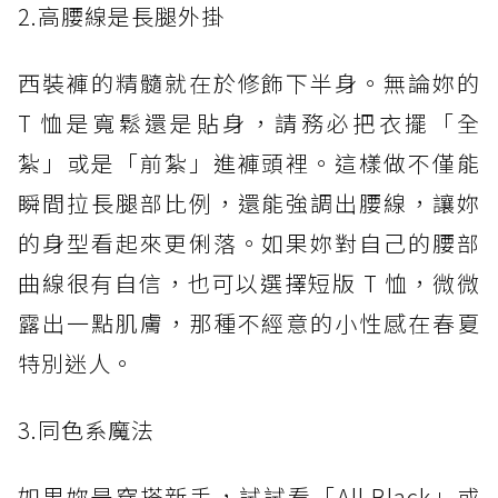
2.高腰線是長腿外掛
西裝褲的精髓就在於修飾下半身。無論妳的
T 恤是寬鬆還是貼身，請務必把衣擺「全
紮」或是「前紮」進褲頭裡。這樣做不僅能
瞬間拉長腿部比例，還能強調出腰線，讓妳
的身型看起來更俐落。如果妳對自己的腰部
曲線很有自信，也可以選擇短版 T 恤，微微
露出一點肌膚，那種不經意的小性感在春夏
特別迷人。
3.同色系魔法
如果妳是穿搭新手，試試看「All Black」或