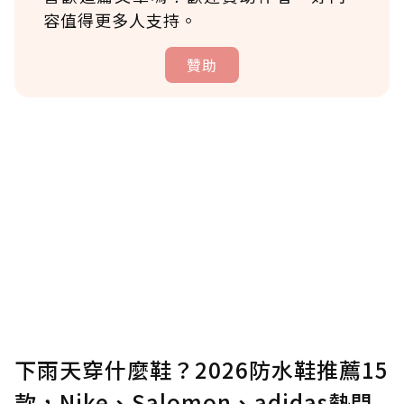
容值得更多人支持。
贊助
贊助說明
為了鼓勵作者持續創作更好的內容，會員可以
使用「贊助」功能實質回饋給喜愛的作者。可
將您認為適合的點數贈送給作者，一旦使用贊
助點數即不得撤銷，單筆贊助最低點數為30
點，最高點數沒有上限。
U 利點數 1 點 = NTD 1 元。
下雨天穿什麼鞋？2026防水鞋推薦15
款，Nike、Salomon、adidas熱門
確認送出