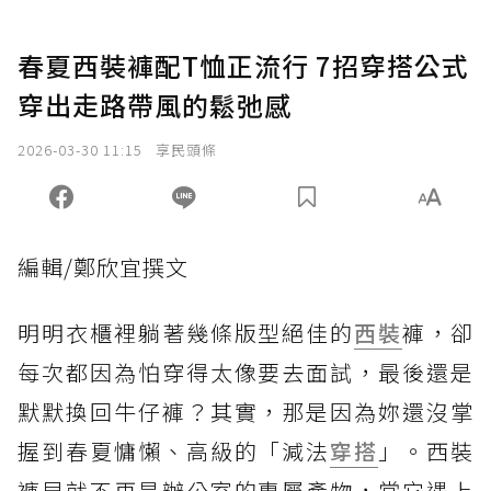
春夏西裝褲配T恤正流行 7招穿搭公式
穿出走路帶風的鬆弛感
2026-03-30 11:15
享民頭條
編輯/鄭欣宜撰文
明明衣櫃裡躺著幾條版型絕佳的
西裝
褲，卻
每次都因為怕穿得太像要去面試，最後還是
默默換回牛仔褲？其實，那是因為妳還沒掌
握到春夏慵懶、高級的「減法
穿搭
」。西裝
褲早就不再是辦公室的專屬產物，當它遇上