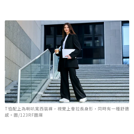
T恤配上為喇叭寬西裝褲，視覺上會拉長身形，同時有一種舒適
感。圖/123RF圖庫