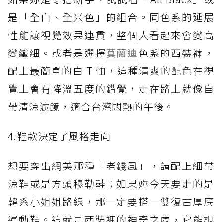
是「全白、全米色」的組合。同色系的延展
性能讓視覺效果連貫，整個人看起來會變高
變纖細。或者是選擇
莫蘭迪
色系的西裝褲，
配上最簡單的白 T 恤，這種清爽的配色在視
覺上會有降溫五度的錯覺，走在路上就像自
帶清涼濾鏡，適合台灣悶熱的午後。
4.鞋款決定了風格走向
想要穿出網美那種「老錢風」，請配上細帶
涼鞋或是方頭穆勒鞋；如果妳今天要走的是
韓系小姐姐路線，那一定要搭一雙復古厚底
運動鞋。這就是西裝褲的神奇之處，它能根