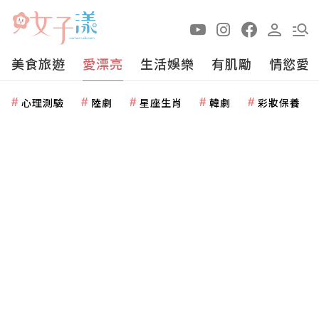
美食旅遊
愛漂亮
生活娛樂
有肌勵
情慾愛
心理測驗
陸劇
星座生肖
韓劇
彩妝保養