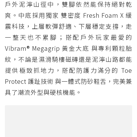
戶外泥濘山徑中，雙腳依然能保持絕對乾
爽。中底採用獨家 雙密度 Fresh Foam X 緩
震科技，上層軟彈舒適、下層穩定支撐，走
一整天也不累腳；搭配戶外玩家最愛的
Vibram® Megagrip 黃金大底 與專利顆粒胎
紋，不論是濕滑騎樓磁磚還是泥濘山路都能
提供極致抓地力，搭配防護力滿分的 Toe
Protect 護趾技術 與一體式防砂鞋舌，完美兼
具了潮流外型與硬核機能。