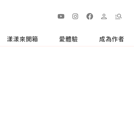
漾漾來開箱
愛體驗
成為作者