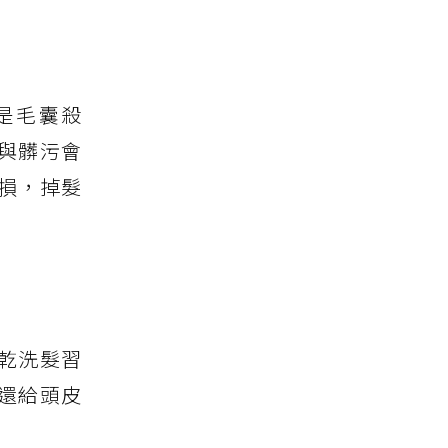
是毛囊殺
與髒污會
損，掉髮
乾洗髮習
還給頭皮