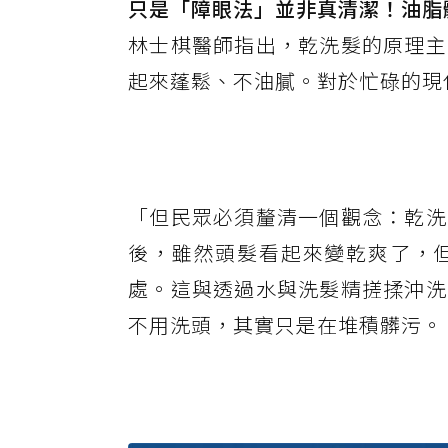
只是「障眼法」並非真清潔！油脂
林士棋醫師指出，乾洗髮的原理主
起來蓬鬆、不油膩。對於忙碌的現
「但民眾必須釐清一個觀念：乾洗
後，雖然頭髮看起來變乾爽了，
處。這與透過水與洗髮精搓揉沖洗
不用洗頭，其實只是在堆積髒污。