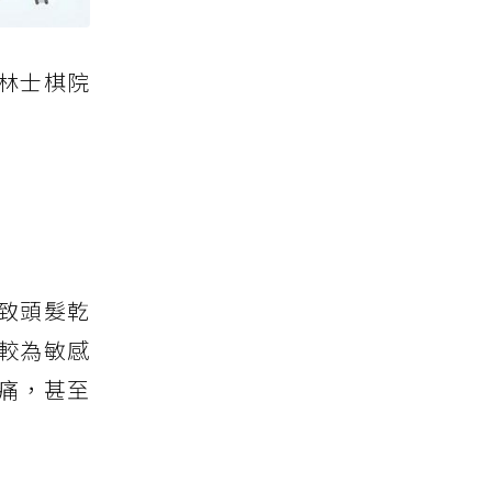
-林士棋院
致頭髮乾
較為敏感
痛，甚至