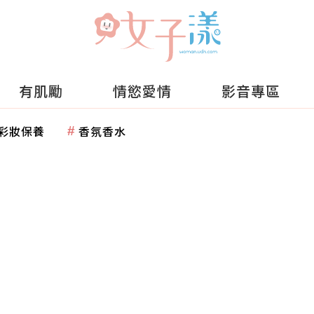
有肌勵
情慾愛情
影音專區
彩妝保養
香氛香水