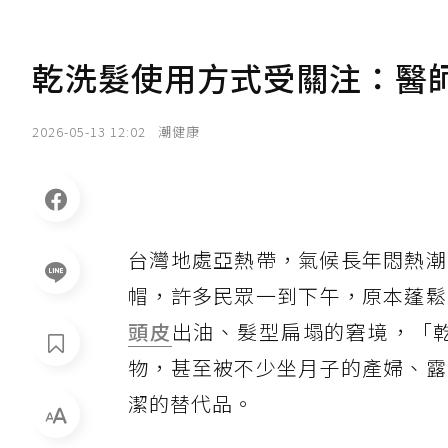
乾洗髮使用方式受關注：醫
2026-05-13 12:02
潮健康
台灣地處亞熱帶，氣候長年悶熱潮
帽，許多民眾一到下午，原本蓬鬆
頭皮
出油、髮型扁塌的窘境，「
物，甚至被不少坐月子的產婦、露
潔的替代品。