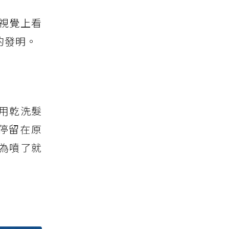
視覺上看
的發明。
用乾洗髮
停留在原
為噴了就