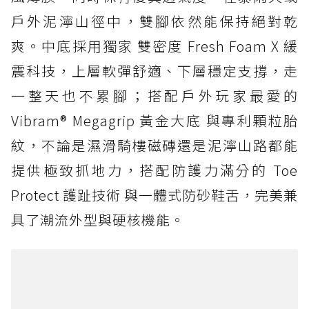
戶外泥濘山徑中，雙腳依然能保持絕對乾
爽。中底採用獨家 雙密度 Fresh Foam X 緩
震科技，上層軟彈舒適、下層穩定支撐，走
一整天也不累腳；搭配戶外玩家最愛的
Vibram® Megagrip 黃金大底 與專利顆粒胎
紋，不論是濕滑騎樓磁磚還是泥濘山路都能
提供極致抓地力，搭配防護力滿分的 Toe
Protect 護趾技術 與一體式防砂鞋舌，完美兼
具了潮流外型與硬核機能。