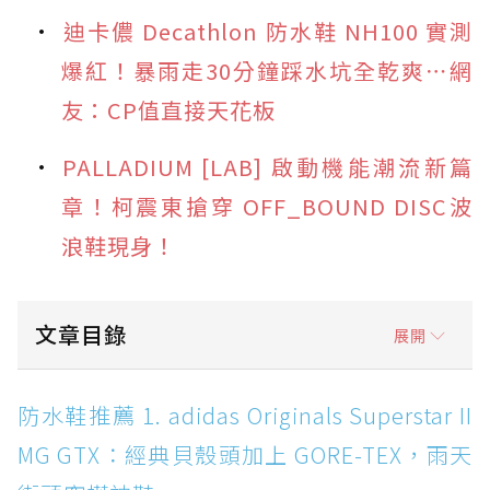
迪卡儂 Decathlon 防水鞋 NH100 實測
爆紅！暴雨走30分鐘踩水坑全乾爽⋯網
友：CP值直接天花板
PALLADIUM [LAB] 啟動機能潮流新篇
章！柯震東搶穿 OFF_BOUND DISC波
浪鞋現身！
文章目錄
展開
防水鞋推薦 1. adidas Originals Superstar II
防水鞋推薦 1. adidas Originals Superstar II
MG GTX：經典貝殼頭加上 GORE-TEX，雨天街
MG GTX：經典貝殼頭加上 GORE-TEX，雨天
頭穿搭神鞋