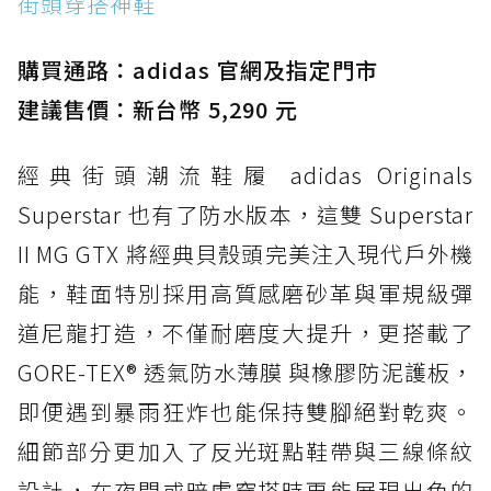
街頭穿搭神鞋
防水鞋推薦 2. New Balance Hierro v9 GORE-
TEX：黃金大底加持，最帥山系越野防水跑鞋
購買通路：adidas 官網及指定門市
防水鞋推薦 3. Nike Dunk Low GORE-TEX：
經典 Dunk 輪廓加上防水科技，雨天穿搭帥度不
建議售價：新台幣 5,290 元
打折
經典街頭潮流鞋履 adidas Originals
防水鞋推薦 4. ASICS TRABUCO 14 GTX：搭
載 GORE-TEX 隱形貼合科技，全方位防水神鞋
Superstar 也有了防水版本，這雙 Superstar
防水鞋推薦 5. Salomon XT-6 GORE-TEX：潮
II MG GTX 將經典貝殼頭完美注入現代戶外機
人必備山系鞋王！防滑、防水與街頭顏值一次攻
能，鞋面特別採用高質感磨砂革與軍規級彈
頂
道尼龍打造，不僅耐磨度大提升，更搭載了
防水鞋推薦 6. HOKA Stinson Evo GTX：越野
復刻厚底，GORE-TEX 防水與增高神器一次滿
GORE-TEX® 透氣防水薄膜 與橡膠防泥護板，
足
即便遇到暴雨狂炸也能保持雙腳絕對乾爽。
防水鞋推薦 7. Timberland Motion Access：
細節部分更加入了反光斑點鞋帶與三線條紋
黃靴同級頂級防水，輕量化工裝健走鞋雨天必備
設計，在夜間或暗處穿搭時更能展現出色的