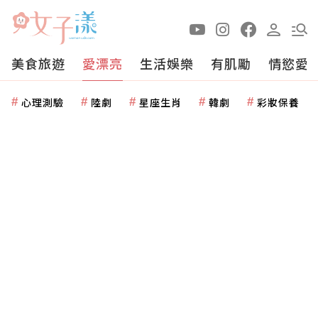
美食旅遊
愛漂亮
生活娛樂
有肌勵
情慾愛
心理測驗
陸劇
星座生肖
韓劇
彩妝保養