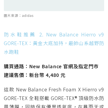
滑板印象的防水鞋
防水鞋推薦 13. Dr. Martens 1460 Rain
圖片來源：adidas
Boot：馬汀首款雨靴登場，經典八孔加上全防
水 PVC
防水鞋推薦 14. SKECHERS BADGER
防水鞋推薦 2. New Balance Hierro v9
WATERPROOF：一踩即穿懶人神器！搭載固特
GORE-TEX：黃金大底加持，最帥山系越野防
異大底與全防水厚底健走鞋
水跑鞋
防水鞋推薦 15. Brooks Cascadia 19 GTX：注
入氮氣中底與 GORE-TEX 的全地形碳中和神鞋
購買通路：New Balance 官網及指定門市
建議售價：新台幣 4,480 元
這款 New Balance Fresh Foam X Hierro v9
GORE-TEX 全鞋搭載 GORE-TEX® 頂級防水防
風薄膜，同時保有優異透氣度，在暴雨天或