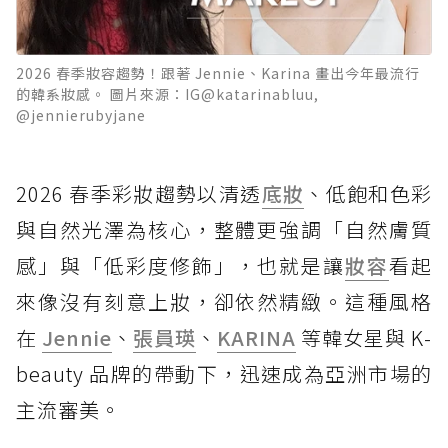
2026 春季妝容趨勢！跟著 Jennie、Karina 畫出今年最流行
的韓系妝感。 圖片來源：IG@katarinabluu,
@jennierubyjane
2026 春季彩妝趨勢以清透
底妝
、低飽和色彩
與自然光澤為核心，整體更強調「自然膚質
感」與「低彩度修飾」，也就是讓
妝容
看起
來像沒有刻意上妝，卻依然精緻。這種風格
在
Jennie
、
張員瑛
、
KARINA
等韓女星與 K-
beauty 品牌的帶動下，迅速成為亞洲市場的
主流審美。