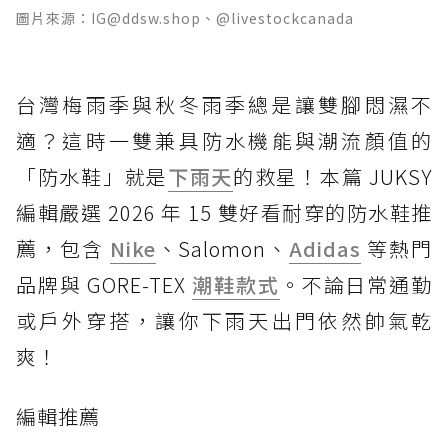
圖片來源：IG@ddsw.shop、@livestockcanada
台灣梅雨季與秋冬雨季總是讓雙腳悶濕不
適？這時一雙兼具防水機能與潮流顏值的
「防水鞋」就是
下雨天
的救星！本篇 JUKSY
編輯嚴選 2026 年 15 雙好看耐穿的防水鞋推
薦，包含
Nike
、Salomon、
Adidas
等熱門
品牌與 GORE-TEX
潮鞋款式
。不論日常通勤
或戶外穿搭，讓你下雨天出門依然帥氣乾
爽！
編輯推薦