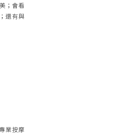
造美；會看
人；還有與
年專業按摩