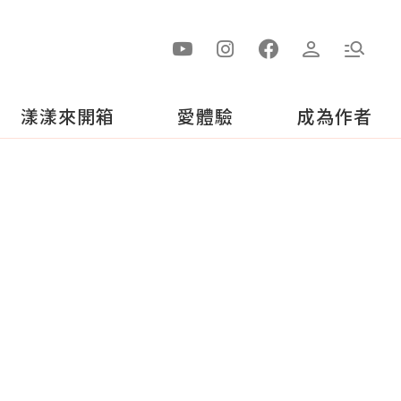
漾漾來開箱
愛體驗
成為作者