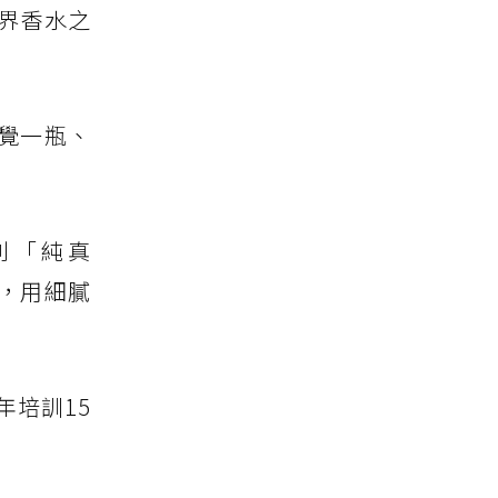
世界香水之
覺一瓶、
列「純真
銀牌，用細膩
年培訓15