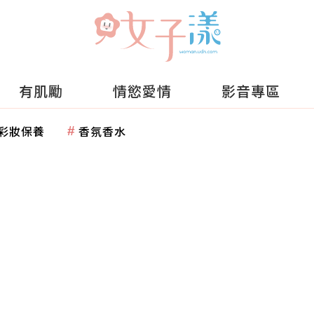
有肌勵
情慾愛情
影音專區
彩妝保養
香氛香水