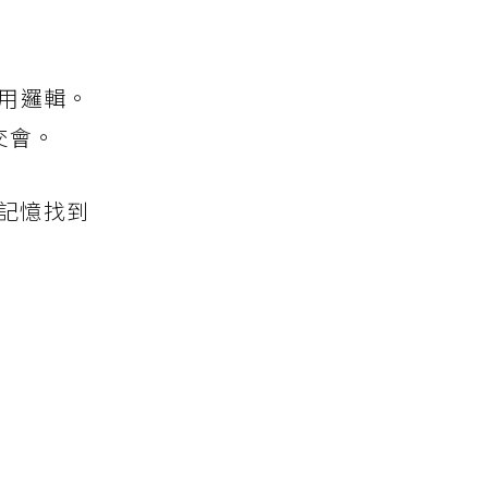
使用邏輯。
交會。
記憶找到