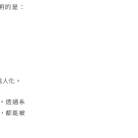
明的是：
個人化。
程。透過系
，都能被