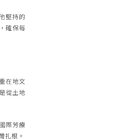
。他堅持的
，確保每
重在地文
更是從土地
國國際芳療
灣扎根。