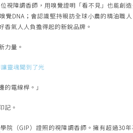
見全台首位視障調香師，用嗅覺證明「看不見」也能創
的嗅覺DNA；會認識堅持親訪全球小農的精油職
好香氣人人負擔得起的新銳品牌。
新力量。
，卻讓靈魂聞到了光
邊的電線桿。」
印記。
水
學院（GIP）證照的視障調香師。擁有超過30