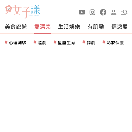
美食旅遊
愛漂亮
生活娛樂
有肌勵
情慾愛
心理測驗
陸劇
星座生肖
韓劇
彩妝保養