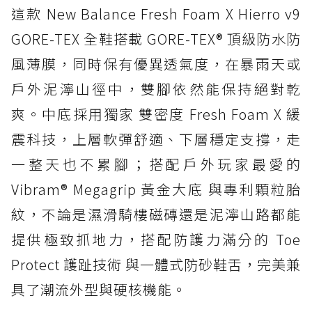
這款 New Balance Fresh Foam X Hierro v9
GORE-TEX 全鞋搭載 GORE-TEX® 頂級防水防
風薄膜，同時保有優異透氣度，在暴雨天或
戶外泥濘山徑中，雙腳依然能保持絕對乾
爽。中底採用獨家 雙密度 Fresh Foam X 緩
震科技，上層軟彈舒適、下層穩定支撐，走
一整天也不累腳；搭配戶外玩家最愛的
Vibram® Megagrip 黃金大底 與專利顆粒胎
紋，不論是濕滑騎樓磁磚還是泥濘山路都能
提供極致抓地力，搭配防護力滿分的 Toe
Protect 護趾技術 與一體式防砂鞋舌，完美兼
具了潮流外型與硬核機能。