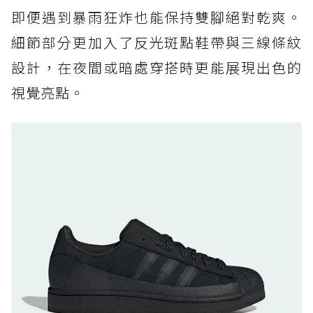
足
即便遇到暴雨狂炸也能保持雙腳絕對乾爽。
防水鞋推薦 7. Timberland Motion Access：
細節部分更加入了反光斑點鞋帶與三線條紋
黃靴同級頂級防水，輕量化工裝健走鞋雨天必備
設計，在夜間或暗處穿搭時更能展現出色的
防水鞋推薦 7. Timberland Motion Access：
視覺亮點。
黃靴同級頂級防水，輕量化工裝健走鞋雨天必備
防水鞋推薦 8. Mizuno WAVE MUJIN LS
GTX：搭載 Vibram 黃金大底與 GORE-TEX 的
日系街頭潮鞋
防水鞋推薦 9. PALLADIUM OFF_BOUND
DISC WP+：首度導入旋鈕快穿，橘標防水加持
的城市波浪神鞋
防水鞋推薦 10. PUMA Voyage NITRO™ 4
GORE-TEX：氮氣中底注入，回彈與防滑兼具的
全天候越野跑鞋
防水鞋推薦 11. On Cloudhorizon 2 WP：腳