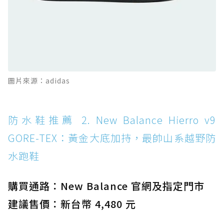
感軟彈、搭載 Missiongrip™ 的防水輕越野鞋
防水鞋推薦 12. Vans Crosspath XC GORE-
TEX：搭載 Vibram 大底與 GORE-TEX，顛覆
滑板印象的防水鞋
防水鞋推薦 13. Dr. Martens 1460 Rain
圖片來源：adidas
Boot：馬汀首款雨靴登場，經典八孔加上全防
水 PVC
防水鞋推薦 14. SKECHERS BADGER
防水鞋推薦 2. New Balance Hierro v9
WATERPROOF：一踩即穿懶人神器！搭載固特
GORE-TEX：黃金大底加持，最帥山系越野防
異大底與全防水厚底健走鞋
水跑鞋
防水鞋推薦 15. Brooks Cascadia 19 GTX：注
入氮氣中底與 GORE-TEX 的全地形碳中和神鞋
購買通路：New Balance 官網及指定門市
建議售價：新台幣 4,480 元