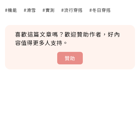
#機能
#滑雪
#實測
#流行穿搭
#冬日穿搭
喜歡這篇文章嗎？歡迎贊助作者，好內
容值得更多人支持。
贊助
贊助說明
為了鼓勵作者持續創作更好的內容，會員可以
使用「贊助」功能實質回饋給喜愛的作者。可
將您認為適合的點數贈送給作者，一旦使用贊
助點數即不得撤銷，單筆贊助最低點數為30