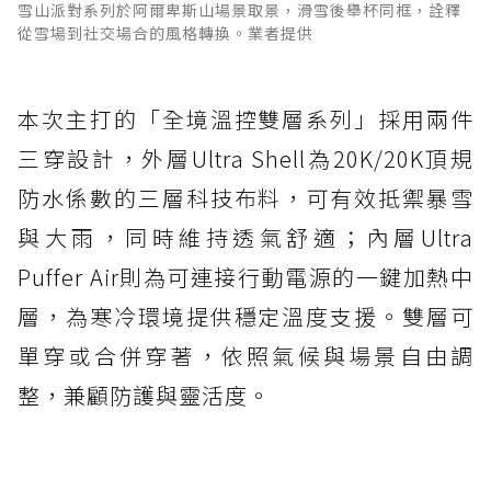
雪山派對系列於阿爾卑斯山場景取景，滑雪後舉杯同框，詮釋
從雪場到社交場合的風格轉換。業者提供
本次主打的「全境溫控雙層系列」採用兩件
三穿設計，外層Ultra Shell為20K/20K頂規
防水係數的三層科技布料，可有效抵禦暴雪
與大雨，同時維持透氣舒適；內層Ultra
Puffer Air則為可連接行動電源的一鍵加熱中
層，為寒冷環境提供穩定溫度支援。雙層可
單穿或合併穿著，依照氣候與場景自由調
整，兼顧防護與靈活度。