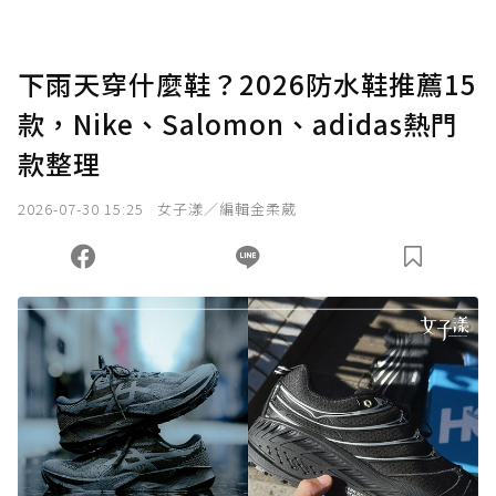
點，最高點數沒有上限。
U 利點數 1 點 = NTD 1 元。
下雨天穿什麼鞋？2026防水鞋推薦15
款，Nike、Salomon、adidas熱門
確認送出
款整理
我已詳閱贊助說明，且同意站方的使用條款。
2026-07-30 15:25
女子漾／編輯金柔葳
您當前剩餘 U 利點數：
0
點；前往
購買點數