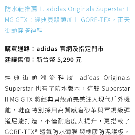
防水鞋推薦 1. adidas Originals Superstar II
防水鞋推薦 1. adidas Originals Superstar II
MG GTX：經典貝殼頭加上 GORE-TEX，雨天街
MG GTX：經典貝殼頭加上 GORE-TEX，雨天
頭穿搭神鞋
街頭穿搭神鞋
防水鞋推薦 2. New Balance Hierro v9 GORE-
TEX：黃金大底加持，最帥山系越野防水跑鞋
購買通路：adidas 官網及指定門市
防水鞋推薦 3. Nike Dunk Low GORE-TEX：
經典 Dunk 輪廓加上防水科技，雨天穿搭帥度不
建議售價：新台幣 5,290 元
打折
經典街頭潮流鞋履 adidas Originals
防水鞋推薦 4. ASICS TRABUCO 14 GTX：搭
載 GORE-TEX 隱形貼合科技，全方位防水神鞋
Superstar 也有了防水版本，這雙 Superstar
防水鞋推薦 5. Salomon XT-6 GORE-TEX：潮
II MG GTX 將經典貝殼頭完美注入現代戶外機
人必備山系鞋王！防滑、防水與街頭顏值一次攻
能，鞋面特別採用高質感磨砂革與軍規級彈
頂
道尼龍打造，不僅耐磨度大提升，更搭載了
防水鞋推薦 6. HOKA Stinson Evo GTX：越野
復刻厚底，GORE-TEX 防水與增高神器一次滿
GORE-TEX® 透氣防水薄膜 與橡膠防泥護板，