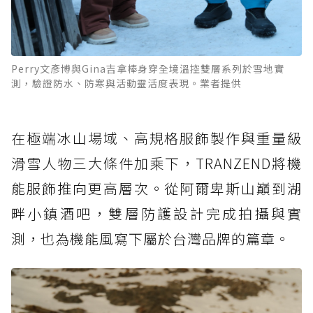
Perry文彥博與Gina吉拿棒身穿全境溫控雙層系列於雪地實
測，驗證防水、防寒與活動靈活度表現。業者提供
在極端冰山場域、高規格服飾製作與重量級
滑雪人物三大條件加乘下，TRANZEND將機
能服飾推向更高層次。從阿爾卑斯山巔到湖
畔小鎮酒吧，雙層防護設計完成拍攝與實
測，也為機能風寫下屬於台灣品牌的篇章。