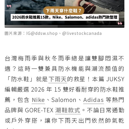
圖片來源：IG@ddsw.shop、@livestockcanada
台灣梅雨季與秋冬雨季總是讓雙腳悶濕不
適？這時一雙兼具防水機能與潮流顏值的
「防水鞋」就是
下雨天
的救星！本篇 JUKSY
編輯嚴選 2026 年 15 雙好看耐穿的防水鞋推
薦，包含
Nike
、Salomon、
Adidas
等熱門
品牌與 GORE-TEX
潮鞋款式
。不論日常通勤
或戶外穿搭，讓你下雨天出門依然帥氣乾