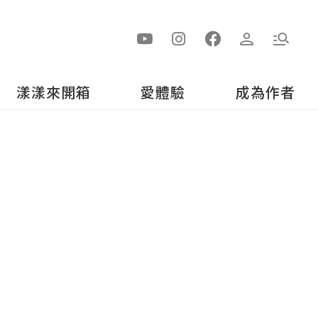
漾漾來開箱
愛體驗
成為作者