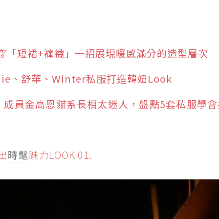
穿「短裙+褲襪」一招展現暖感滿分的造型層次
e、舒華、Winter私服打造韓妞Look
！成員金高恩貓系長相太迷人，盤點5套私服學會
出
時髦
魅力LOOK 01.