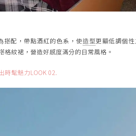
針織上衣為搭配，帶點酒紅的色系，使
造型
更顯低調個性
搭格紋裙，營造好感度滿分的日常風格。
髦魅力LOOK 02.