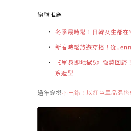
編輯推薦
冬季最時髦！日韓女生都在
新春時髦旅遊穿搭！從Jenni
《單身即地獄5》強勢回歸
系造型
過年穿搭
不出錯！以紅色單品混搭