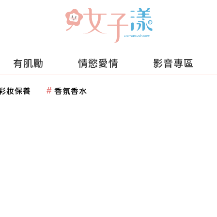
有肌勵
情慾愛情
影音專區
彩妝保養
香氛香水