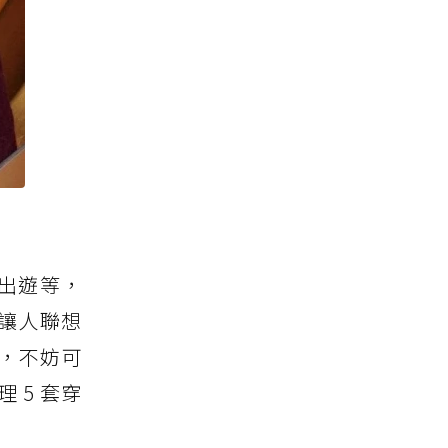
出遊等，
讓人聯想
，不妨可
 5 套穿