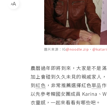
圖片來源：IG
@noodle.zip
、
@katari
農曆過年即將到來，大家是不是滿
加上會碰到久久未見的親戚家人，
到
紅色
，非常推薦選擇紅色
單品
作
以先參考韓國女團成員 Karina、
衣靈感，一起來看看有哪些吧。