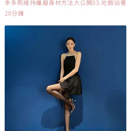
李多熙維持纖瘦身材方法大公開03.吃飽站著
20分鐘