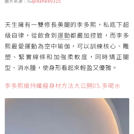
圖片來源：IG
@dahee0315
天生擁有一雙修長美腿的李多熙，私底下超
級自律，從飲食到
運動
都嚴加控管，而李多
熙最愛運動為空中瑜伽，可以訓練核心、雕
塑、緊實線條和加強柔軟度，同時矯正腿
型、消水腫，使身形看起來輕盈又優雅。
李多熙維持纖瘦身材方法大公開05.多喝水