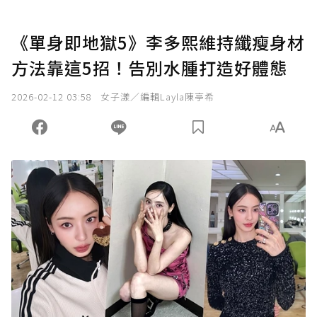
《單身即地獄5》李多熙維持纖瘦身材
方法靠這5招！告別水腫打造好體態
2026-02-12 03:58
女子漾／編輯Layla陳亭希