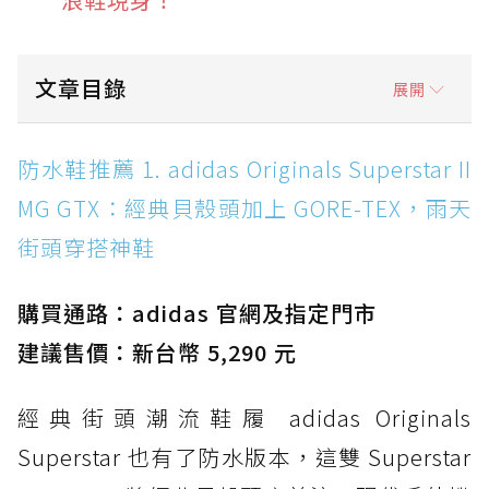
文章目錄
展開
防水鞋推薦 1. adidas Originals Superstar II
防水鞋推薦 1. adidas Originals Superstar II
MG GTX：經典貝殼頭加上 GORE-TEX，雨天街
MG GTX：經典貝殼頭加上 GORE-TEX，雨天
頭穿搭神鞋
街頭穿搭神鞋
防水鞋推薦 2. New Balance Hierro v9 GORE-
TEX：黃金大底加持，最帥山系越野防水跑鞋
購買通路：adidas 官網及指定門市
防水鞋推薦 3. Nike Dunk Low GORE-TEX：
經典 Dunk 輪廓加上防水科技，雨天穿搭帥度不
建議售價：新台幣 5,290 元
打折
經典街頭潮流鞋履 adidas Originals
防水鞋推薦 4. ASICS TRABUCO 14 GTX：搭
載 GORE-TEX 隱形貼合科技，全方位防水神鞋
Superstar 也有了防水版本，這雙 Superstar
防水鞋推薦 5. Salomon XT-6 GORE-TEX：潮