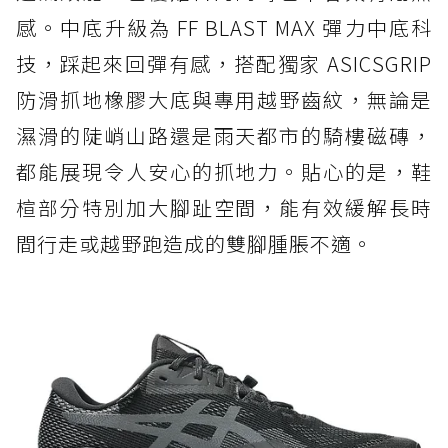
感。中底升級為 FF BLAST MAX 彈力中底科
技，踩起來回彈有感，搭配獨家 ASICSGRIP
防滑抓地橡膠大底與專用越野齒紋，無論是
濕滑的陡峭山路還是雨天都市的騎樓磁磚，
都能展現令人安心的抓地力。貼心的是，鞋
楦部分特別加大腳趾空間，能有效緩解長時
間行走或越野跑造成的雙腳腫脹不適。