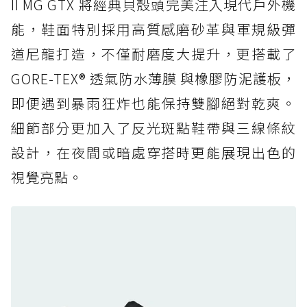
II MG GTX 將經典貝殼頭完美注入現代戶外機
人必備山系鞋王！防滑、防水與街頭顏值一次攻
能，鞋面特別採用高質感磨砂革與軍規級彈
頂
道尼龍打造，不僅耐磨度大提升，更搭載了
防水鞋推薦 6. HOKA Stinson Evo GTX：越野
復刻厚底，GORE-TEX 防水與增高神器一次滿
GORE-TEX® 透氣防水薄膜 與橡膠防泥護板，
足
即便遇到暴雨狂炸也能保持雙腳絕對乾爽。
防水鞋推薦 7. Timberland Motion Access：
細節部分更加入了反光斑點鞋帶與三線條紋
黃靴同級頂級防水，輕量化工裝健走鞋雨天必備
設計，在夜間或暗處穿搭時更能展現出色的
防水鞋推薦 7. Timberland Motion Access：
視覺亮點。
黃靴同級頂級防水，輕量化工裝健走鞋雨天必備
防水鞋推薦 8. Mizuno WAVE MUJIN LS
GTX：搭載 Vibram 黃金大底與 GORE-TEX 的
日系街頭潮鞋
防水鞋推薦 9. PALLADIUM OFF_BOUND
DISC WP+：首度導入旋鈕快穿，橘標防水加持
的城市波浪神鞋