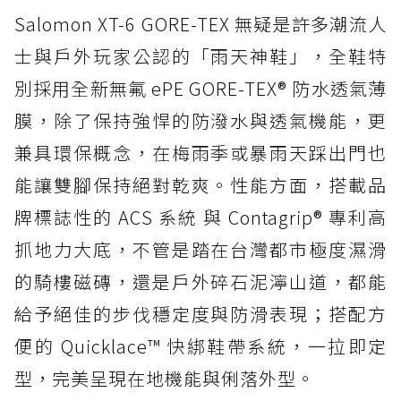
Salomon XT-6 GORE-TEX 無疑是許多潮流人
士與戶外玩家公認的「雨天神鞋」，全鞋特
別採用全新無氟 ePE GORE-TEX® 防水透氣薄
膜，除了保持強悍的防潑水與透氣機能，更
兼具環保概念，在梅雨季或暴雨天踩出門也
能讓雙腳保持絕對乾爽。性能方面，搭載品
牌標誌性的 ACS 系統 與 Contagrip® 專利高
抓地力大底，不管是踏在台灣都市極度濕滑
的騎樓磁磚，還是戶外碎石泥濘山道，都能
給予絕佳的步伐穩定度與防滑表現；搭配方
便的 Quicklace™ 快綁鞋帶系統，一拉即定
型，完美呈現在地機能與俐落外型。