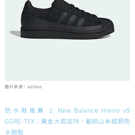
防水鞋推薦 10. PUMA Voyage NITRO™ 4
GORE-TEX：氮氣中底注入，回彈與防滑兼具的
全天候越野跑鞋
防水鞋推薦 11. On Cloudhorizon 2 WP：腳
感軟彈、搭載 Missiongrip™ 的防水輕越野鞋
防水鞋推薦 12. Vans Crosspath XC GORE-
TEX：搭載 Vibram 大底與 GORE-TEX，顛覆
滑板印象的防水鞋
防水鞋推薦 13. Dr. Martens 1460 Rain
圖片來源：adidas
Boot：馬汀首款雨靴登場，經典八孔加上全防
水 PVC
防水鞋推薦 14. SKECHERS BADGER
防水鞋推薦 2. New Balance Hierro v9
WATERPROOF：一踩即穿懶人神器！搭載固特
GORE-TEX：黃金大底加持，最帥山系越野防
異大底與全防水厚底健走鞋
水跑鞋
防水鞋推薦 15. Brooks Cascadia 19 GTX：注