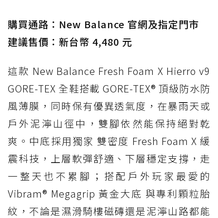
入氮氣中底與 GORE-TEX 的全地形碳中和神鞋
購買通路：New Balance 官網及指定門市
建議售價：新台幣 4,480 元
這款 New Balance Fresh Foam X Hierro v9
GORE-TEX 全鞋搭載 GORE-TEX® 頂級防水防
風薄膜，同時保有優異透氣度，在暴雨天或
戶外泥濘山徑中，雙腳依然能保持絕對乾
爽。中底採用獨家 雙密度 Fresh Foam X 緩
震科技，上層軟彈舒適、下層穩定支撐，走
一整天也不累腳；搭配戶外玩家最愛的
Vibram® Megagrip 黃金大底 與專利顆粒胎
紋，不論是濕滑騎樓磁磚還是泥濘山路都能