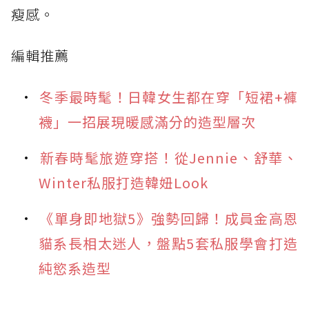
瘦感。
編輯推薦
冬季最時髦！日韓女生都在穿「短裙+褲
襪」一招展現暖感滿分的造型層次
新春時髦旅遊穿搭！從Jennie、舒華、
Winter私服打造韓妞Look
《單身即地獄5》強勢回歸！成員金高恩
貓系長相太迷人，盤點5套私服學會打造
純慾系造型