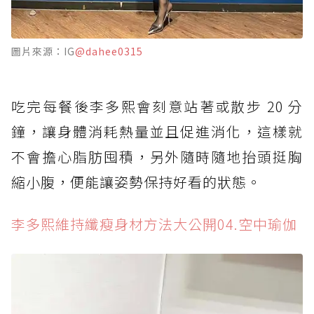
圖片來源：IG
@dahee0315
吃完每餐後李多熙會刻意站著或散步 20 分
鐘，讓身體消耗熱量並且促進消化，這樣就
不會擔心脂肪囤積，另外隨時隨地抬頭挺胸
縮小腹，便能讓姿勢保持好看的狀態。
李多熙維持纖瘦身材方法大公開04.空中瑜伽