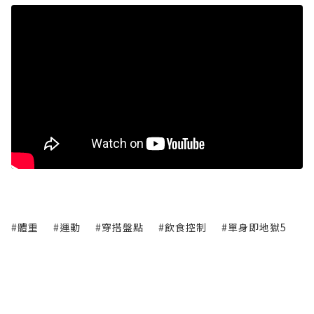
#體重
#運動
#穿搭盤點
#飲食控制
#單身即地獄5