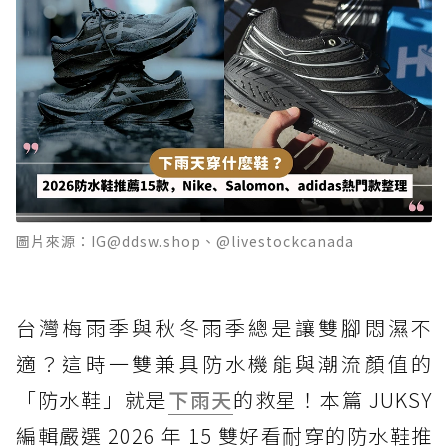
圖片來源：IG@ddsw.shop、@livestockcanada
台灣梅雨季與秋冬雨季總是讓雙腳悶濕不
適？這時一雙兼具防水機能與潮流顏值的
「防水鞋」就是
下雨天
的救星！本篇 JUKSY
編輯嚴選 2026 年 15 雙好看耐穿的防水鞋推