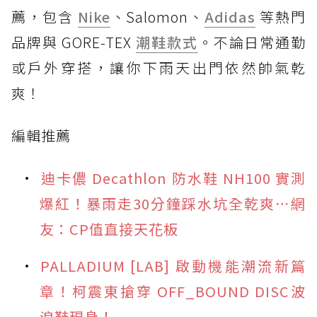
薦，包含
Nike
、Salomon、
Adidas
等熱門
品牌與 GORE-TEX
潮鞋款式
。不論日常通勤
或戶外穿搭，讓你下雨天出門依然帥氣乾
爽！
編輯推薦
迪卡儂 Decathlon 防水鞋 NH100 實測
爆紅！暴雨走30分鐘踩水坑全乾爽⋯網
友：CP值直接天花板
PALLADIUM [LAB] 啟動機能潮流新篇
章！柯震東搶穿 OFF_BOUND DISC波
浪鞋現身！