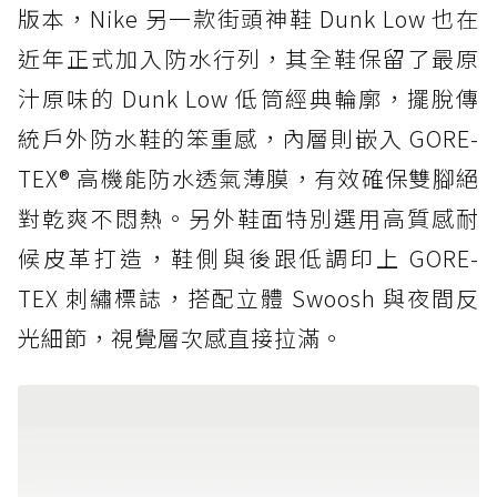
版本，Nike 另一款街頭神鞋 Dunk Low 也在
近年正式加入防水行列，其全鞋保留了最原
汁原味的 Dunk Low 低筒經典輪廓，擺脫傳
統戶外防水鞋的笨重感，內層則嵌入 GORE-
TEX® 高機能防水透氣薄膜，有效確保雙腳絕
對乾爽不悶熱。另外鞋面特別選用高質感耐
候皮革打造，鞋側與後跟低調印上 GORE-
TEX 刺繡標誌，搭配立體 Swoosh 與夜間反
光細節，視覺層次感直接拉滿。