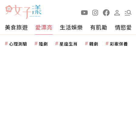
美食旅遊
愛漂亮
生活娛樂
有肌勵
情慾愛
心理測驗
陸劇
星座生肖
韓劇
彩妝保養