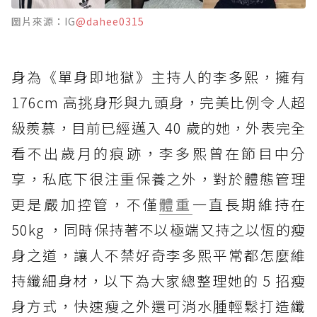
圖片來源：IG
@dahee0315
身為《單身即地獄》主持人的李多熙，擁有
176cm 高挑身形與九頭身，完美比例令人超
級羨慕，目前已經邁入 40 歲的她，外表完全
看不出歲月的痕跡，李多熙曾在節目中分
享，私底下很注重保養之外，對於體態管理
更是嚴加控管，不僅
體重
一直長期維持在
50kg ，同時保持著不以極端又持之以恆的瘦
身之道，讓人不禁好奇李多熙平常都怎麼維
持纖細身材，以下為大家總整理她的 5 招瘦
身方式，快速瘦之外還可消水腫輕鬆打造纖