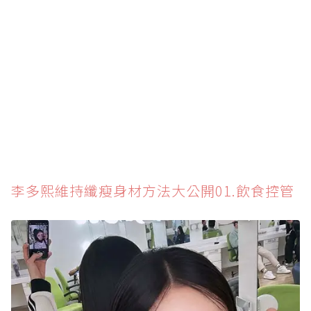
李多熙維持纖瘦身材方法大公開01.飲食控管