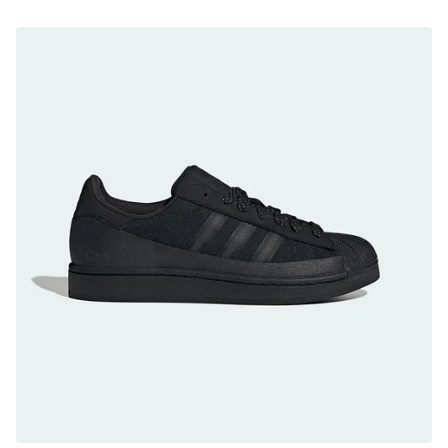
防水鞋推薦 8. Mizuno WAVE MUJIN LS
GTX：搭載 Vibram 黃金大底與 GORE-TEX 的
日系街頭潮鞋
防水鞋推薦 9. PALLADIUM OFF_BOUND
DISC WP+：首度導入旋鈕快穿，橘標防水加持
的城市波浪神鞋
防水鞋推薦 10. PUMA Voyage NITRO™ 4
GORE-TEX：氮氣中底注入，回彈與防滑兼具的
全天候越野跑鞋
防水鞋推薦 11. On Cloudhorizon 2 WP：腳
感軟彈、搭載 Missiongrip™ 的防水輕越野鞋
防水鞋推薦 12. Vans Crosspath XC GORE-
TEX：搭載 Vibram 大底與 GORE-TEX，顛覆
滑板印象的防水鞋
防水鞋推薦 13. Dr. Martens 1460 Rain