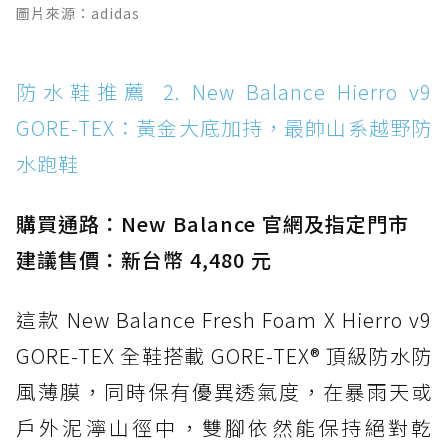
圖片來源：adidas
Boot：馬汀首款雨靴登場，經典八孔加上全防
水 PVC
防水鞋推薦 14. SKECHERS BADGER
防水鞋推薦 2. New Balance Hierro v9
WATERPROOF：一踩即穿懶人神器！搭載固特
GORE-TEX：黃金大底加持，最帥山系越野防
異大底與全防水厚底健走鞋
水跑鞋
防水鞋推薦 15. Brooks Cascadia 19 GTX：注
入氮氣中底與 GORE-TEX 的全地形碳中和神鞋
購買通路：New Balance 官網及指定門市
建議售價：新台幣 4,480 元
這款 New Balance Fresh Foam X Hierro v9
GORE-TEX 全鞋搭載 GORE-TEX® 頂級防水防
風薄膜，同時保有優異透氣度，在暴雨天或
戶外泥濘山徑中，雙腳依然能保持絕對乾