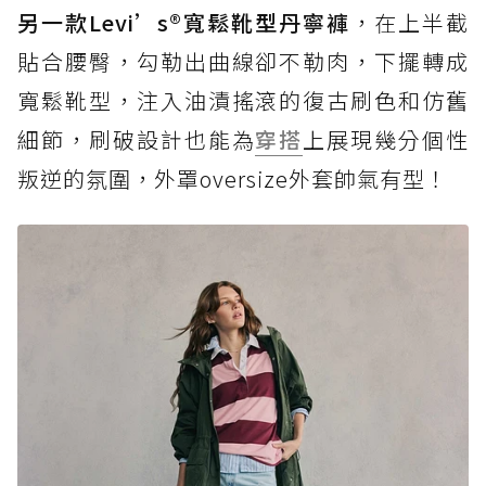
另一款Levi’s®寬鬆靴型丹寧褲
，在上半截
貼合腰臀，勾勒出曲線卻不勒肉，下擺轉成
寬鬆靴型，注入油漬搖滾的復古刷色和仿舊
細節，刷破設計也能為
穿搭
上展現幾分個性
叛逆的氛圍，外罩oversize外套帥氣有型！