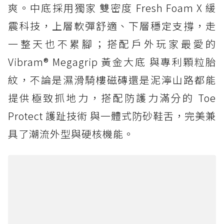
爽。中底採用獨家 雙密度 Fresh Foam X 緩
震科技，上層軟彈舒適、下層穩定支撐，走
一整天也不累腳；搭配戶外玩家最愛的
Vibram® Megagrip 黃金大底 與專利顆粒胎
紋，不論是濕滑騎樓磁磚還是泥濘山路都能
提供極致抓地力，搭配防護力滿分的 Toe
Protect 護趾技術 與一體式防砂鞋舌，完美兼
具了潮流外型與硬核機能。