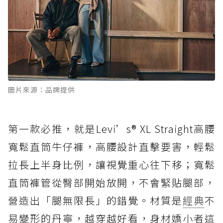
圖片來源：品牌提供
第一款必推，就是Levi’s® XL Straight高腰
寬鬆直筒牛仔褲，高腰設計直擊要害，輕鬆
拉長上半身比例，讓視覺重心往下移；寬鬆
直筒褲管從臀部開始放開，不會緊貼腿部，
營造出「腿無限長」的錯覺。材質是
經典
不
易變形的丹寧，越穿越好看，身材嬌小者這