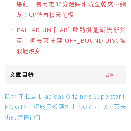
爆紅！暴雨走30分鐘踩水坑全乾爽⋯網
友：CP值直接天花板
PALLADIUM [LAB] 啟動機能潮流新篇
章！柯震東搶穿 OFF_BOUND DISC波
浪鞋現身！
文章目錄
展開
防水鞋推薦 1. adidas Originals Superstar II
防水鞋推薦 1. adidas Originals Superstar II
MG GTX：經典貝殼頭加上 GORE-TEX，雨天街
MG GTX：經典貝殼頭加上 GORE-TEX，雨天
頭穿搭神鞋
街頭穿搭神鞋
防水鞋推薦 2. New Balance Hierro v9 GORE-
TEX：黃金大底加持，最帥山系越野防水跑鞋