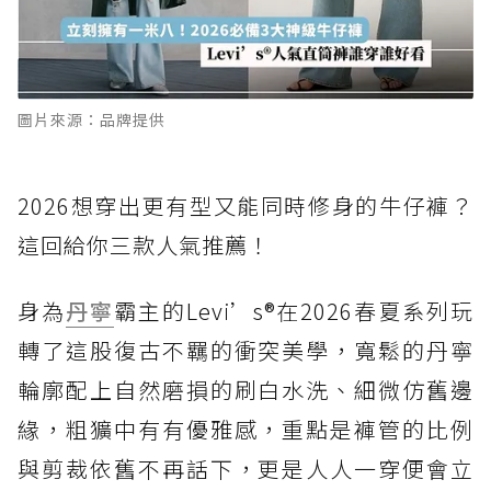
圖片來源：品牌提供
2026想穿出更有型又能同時修身的牛仔褲？
這回給你三款人氣推薦！
身為
丹寧
霸主的Levi’s®在2026春夏系列玩
轉了這股復古不羈的衝突美學，寬鬆的丹寧
輪廓配上自然磨損的刷白水洗、細微仿舊邊
緣，粗獷中有有優雅感，重點是褲管的比例
與剪裁依舊不再話下，更是人人一穿便會立