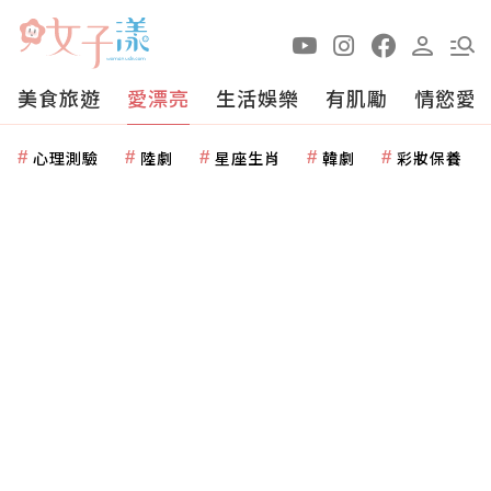
美食旅遊
愛漂亮
生活娛樂
有肌勵
情慾愛
心理測驗
陸劇
星座生肖
韓劇
彩妝保養