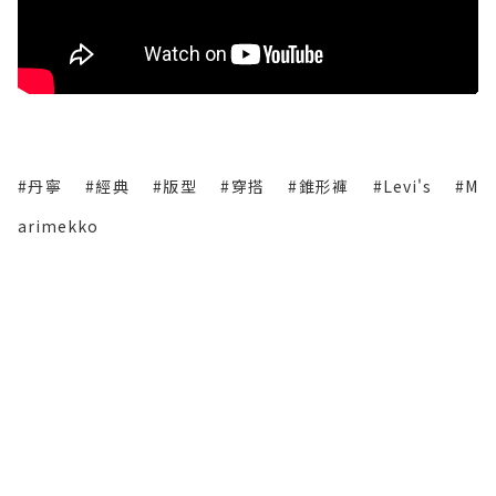
#丹寧
#經典
#版型
#穿搭
#錐形褲
#Levi's
#M
arimekko