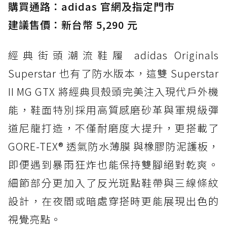
購買通路：adidas 官網及指定門市
防水鞋推薦 3. Nike Dunk Low GORE-TEX：
經典 Dunk 輪廓加上防水科技，雨天穿搭帥度不
建議售價：新台幣 5,290 元
打折
經典街頭潮流鞋履 adidas Originals
防水鞋推薦 4. ASICS TRABUCO 14 GTX：搭
載 GORE-TEX 隱形貼合科技，全方位防水神鞋
Superstar 也有了防水版本，這雙 Superstar
防水鞋推薦 5. Salomon XT-6 GORE-TEX：潮
II MG GTX 將經典貝殼頭完美注入現代戶外機
人必備山系鞋王！防滑、防水與街頭顏值一次攻
能，鞋面特別採用高質感磨砂革與軍規級彈
頂
道尼龍打造，不僅耐磨度大提升，更搭載了
防水鞋推薦 6. HOKA Stinson Evo GTX：越野
復刻厚底，GORE-TEX 防水與增高神器一次滿
GORE-TEX® 透氣防水薄膜 與橡膠防泥護板，
足
即便遇到暴雨狂炸也能保持雙腳絕對乾爽。
防水鞋推薦 7. Timberland Motion Access：
細節部分更加入了反光斑點鞋帶與三線條紋
黃靴同級頂級防水，輕量化工裝健走鞋雨天必備
設計，在夜間或暗處穿搭時更能展現出色的
防水鞋推薦 7. Timberland Motion Access：
視覺亮點。
黃靴同級頂級防水，輕量化工裝健走鞋雨天必備