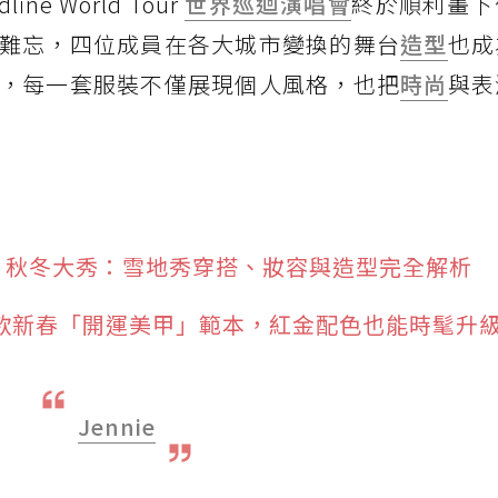
line World Tour
世界巡迴演唱會
終於順利畫下
難忘，四位成員在各大城市變換的舞台
造型
也成
，每一套服裝不僅展現個人風格，也把
時尚
與表
r 2026 秋冬大秀：雪地秀穿搭、妝容與造型完全解析
5款新春「開運美甲」範本，紅金配色也能時髦升
Jennie