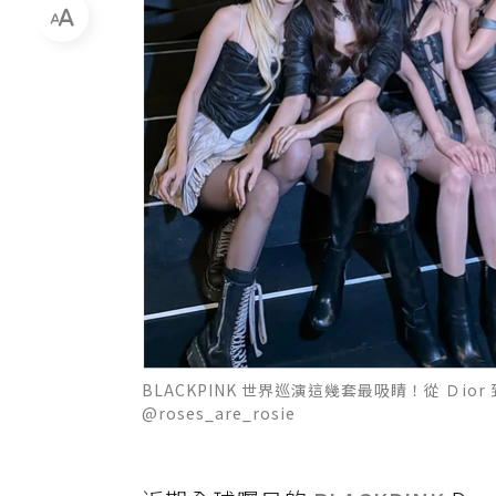
BLACKPINK 世界巡演這幾套最吸睛！從 Ｄior 到
@roses_are_rosie