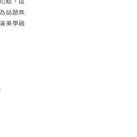
句點，這
為話題焦
演美學融
級