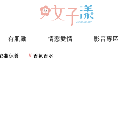
有肌勵
情慾愛情
影音專區
彩妝保養
香氛香水