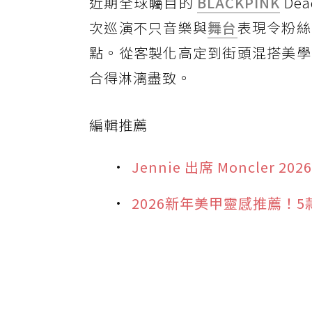
近期全球矚目的
BLACKPINK
Dead
次巡演不只音樂與
舞台
表現令粉絲
點。從客製化高定到街頭混搭美學
合得淋漓盡致。
編輯推薦
Jennie 出席 Moncle
2026新年美甲靈感推薦！