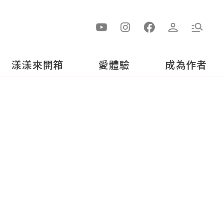
漾漾來開箱
愛體驗
成為作者