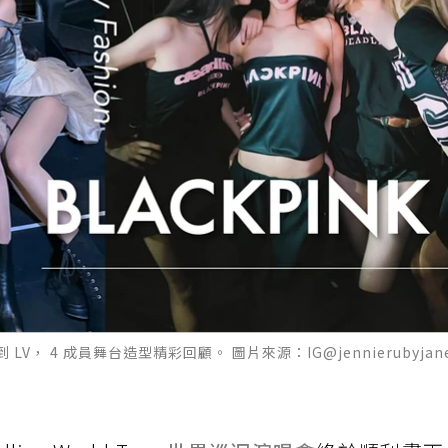
 LV， 4 成員舞台造型精彩回顧。 圖片來源：IG@jennierubyjane