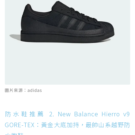
防水鞋推薦 10. PUMA Voyage NITRO™ 4
GORE-TEX：氮氣中底注入，回彈與防滑兼具的
全天候越野跑鞋
防水鞋推薦 11. On Cloudhorizon 2 WP：腳
感軟彈、搭載 Missiongrip™ 的防水輕越野鞋
防水鞋推薦 12. Vans Crosspath XC GORE-
TEX：搭載 Vibram 大底與 GORE-TEX，顛覆
滑板印象的防水鞋
防水鞋推薦 13. Dr. Martens 1460 Rain
圖片來源：adidas
Boot：馬汀首款雨靴登場，經典八孔加上全防
水 PVC
防水鞋推薦 14. SKECHERS BADGER
防水鞋推薦 2. New Balance Hierro v9
WATERPROOF：一踩即穿懶人神器！搭載固特
GORE-TEX：黃金大底加持，最帥山系越野防
異大底與全防水厚底健走鞋