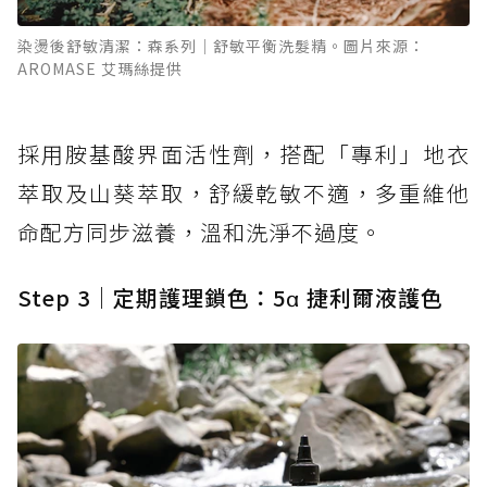
染燙後舒敏清潔：森系列｜舒敏平衡洗髮精。圖片來源：
AROMASE 艾瑪絲提供
採用胺基酸界面活性劑，搭配「專利」地衣
萃取及山葵萃取，舒緩乾敏不適，多重維他
命配方同步滋養，溫和洗淨不過度。
Step 3｜定期護理鎖色：5α 捷利爾液護色