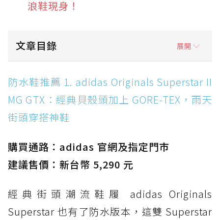
浪鞋現身！
文章目錄
展開
防水鞋推薦 1. adidas Originals Superstar II
防水鞋推薦 1. adidas Originals Superstar II
MG GTX：經典貝殼頭加上 GORE-TEX，雨天街
MG GTX：經典貝殼頭加上 GORE-TEX，雨天
頭穿搭神鞋
街頭穿搭神鞋
防水鞋推薦 2. New Balance Hierro v9 GORE-
TEX：黃金大底加持，最帥山系越野防水跑鞋
購買通路：adidas 官網及指定門市
防水鞋推薦 3. Nike Dunk Low GORE-TEX：
經典 Dunk 輪廓加上防水科技，雨天穿搭帥度不
建議售價：新台幣 5,290 元
打折
經典街頭潮流鞋履 adidas Originals
防水鞋推薦 4. ASICS TRABUCO 14 GTX：搭
載 GORE-TEX 隱形貼合科技，全方位防水神鞋
Superstar 也有了防水版本，這雙 Superstar