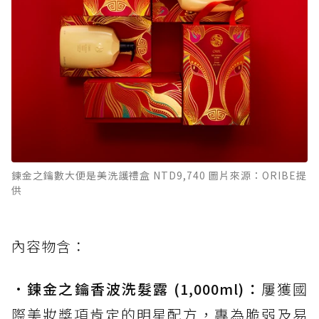
鍊金之鑰數大便是美洗護禮盒 NTD9,740 圖片來源：ORIBE提
供
內容物含：
•
鍊金之鑰香波洗髮露 (1,000ml)：
屢獲國
際美妝獎項肯定的明星配方，專為脆弱及易