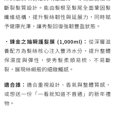
斷裂髮質設計。能由髮根至髮尾全面鞏固髮
纖維結構，提升髮絲韌性與延展力，同時賦
予健康光澤，讓秀髮回復強韌豐盈狀態。
•
鍊金之鑰瞬護髮膜 (1,000ml)：
從深層滋
養配方為髮絲核心注入豐沛水分，提升整體
保濕度與彈性，使秀髮柔順易梳、不易斷
裂，展現絲緞般的細緻觸感。
適合誰：
適合重視設計、香氣與整體質感，
或想送一份「一看就知道不普通」的新年禮
物。