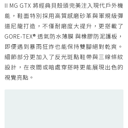
防水鞋推薦 5. Salomon XT-6 GORE-TEX：潮
II MG GTX 將經典貝殼頭完美注入現代戶外機
人必備山系鞋王！防滑、防水與街頭顏值一次攻
能，鞋面特別採用高質感磨砂革與軍規級彈
頂
道尼龍打造，不僅耐磨度大提升，更搭載了
防水鞋推薦 6. HOKA Stinson Evo GTX：越野
復刻厚底，GORE-TEX 防水與增高神器一次滿
GORE-TEX® 透氣防水薄膜 與橡膠防泥護板，
足
即便遇到暴雨狂炸也能保持雙腳絕對乾爽。
防水鞋推薦 7. Timberland Motion Access：
細節部分更加入了反光斑點鞋帶與三線條紋
黃靴同級頂級防水，輕量化工裝健走鞋雨天必備
設計，在夜間或暗處穿搭時更能展現出色的
防水鞋推薦 7. Timberland Motion Access：
視覺亮點。
黃靴同級頂級防水，輕量化工裝健走鞋雨天必備
防水鞋推薦 8. Mizuno WAVE MUJIN LS
GTX：搭載 Vibram 黃金大底與 GORE-TEX 的
日系街頭潮鞋
防水鞋推薦 9. PALLADIUM OFF_BOUND
DISC WP+：首度導入旋鈕快穿，橘標防水加持
的城市波浪神鞋