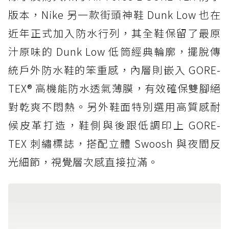
版本，Nike 另一款街頭神鞋 Dunk Low 也在
近年正式加入防水行列，其全鞋保留了最原
汁原味的 Dunk Low 低筒經典輪廓，擺脫傳
統戶外防水鞋的笨重感，內層則嵌入 GORE-
TEX® 高機能防水透氣薄膜，有效確保雙腳絕
對乾爽不悶熱。另外鞋面特別選用高質感耐
候皮革打造，鞋側與後跟低調印上 GORE-
TEX 刺繡標誌，搭配立體 Swoosh 與夜間反
光細節，視覺層次感直接拉滿。