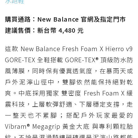
水跑鞋
防水鞋推薦 15. Brooks Cascadia 19 GTX：注
入氮氣中底與 GORE-TEX 的全地形碳中和神鞋
購買通路：New Balance 官網及指定門市
建議售價：新台幣 4,480 元
這款 New Balance Fresh Foam X Hierro v9
GORE-TEX 全鞋搭載 GORE-TEX® 頂級防水防
風薄膜，同時保有優異透氣度，在暴雨天或
戶外泥濘山徑中，雙腳依然能保持絕對乾
爽。中底採用獨家 雙密度 Fresh Foam X 緩
震科技，上層軟彈舒適、下層穩定支撐，走
一整天也不累腳；搭配戶外玩家最愛的
Vibram® Megagrip 黃金大底 與專利顆粒胎
紋，不論是濕滑騎樓磁磚還是泥濘山路都能