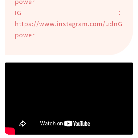
power
IG：
https://www.instagram.com/udnG
power