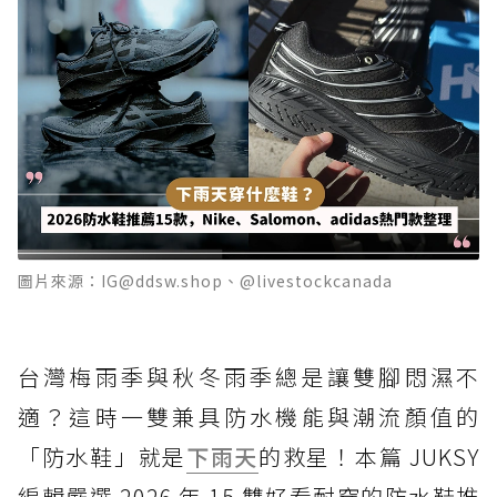
圖片來源：IG@ddsw.shop、@livestockcanada
台灣梅雨季與秋冬雨季總是讓雙腳悶濕不
適？這時一雙兼具防水機能與潮流顏值的
「防水鞋」就是
下雨天
的救星！本篇 JUKSY
編輯嚴選 2026 年 15 雙好看耐穿的防水鞋推