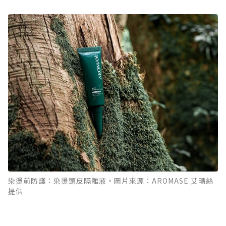
染燙前防護：染燙頭皮隔離液。圖片來源：AROMASE 艾瑪絲
提供