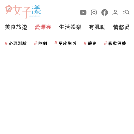
美食旅遊
愛漂亮
生活娛樂
有肌勵
情慾愛
心理測驗
陸劇
星座生肖
韓劇
彩妝保養