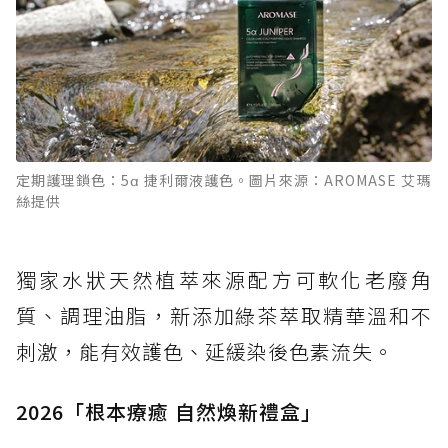
定期護理鎖色：5α 捷利爾液護色。圖片來源：AROMASE 艾瑪
絲提供
獨家水狀天然植萃來源配方可軟化老廢角
質、調理油脂，新添加綠茶萃取精華溫和不
刺激，能有效護色、延緩染後色素流失。
2026「根本療癒 自然煥新禮盒」