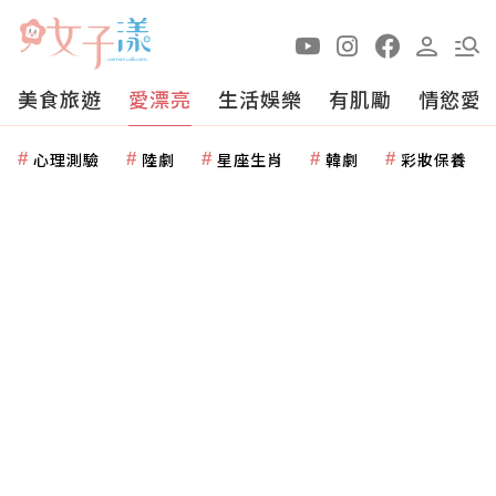
美食旅遊
愛漂亮
生活娛樂
有肌勵
情慾愛
心理測驗
陸劇
星座生肖
韓劇
彩妝保養