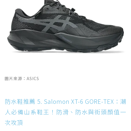
圖片來源：ASICS
防水鞋推薦 5. Salomon XT-6 GORE-TEX：潮
人必備山系鞋王！防滑、防水與街頭顏值一
次攻頂