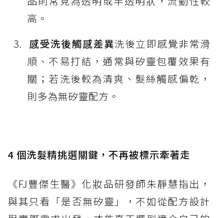
品則常見為透明或半透明狀，流動性較
高。
感受洗後觸感差異
洗後立即感覺非常滑
順、不易打結，通常與矽靈包覆效果有
關；若洗後較為清爽、髮絲觸感偏乾，
則多為無矽靈配方。
4 個洗髮精挑選關鍵，不再被標示牽著走
《FJ豐傑生醫》化妝品研發師朱靜慧指出，
與其只看「是否無矽靈」，不如從配方設計