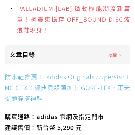
PALLADIUM [LAB] 啟動機能潮流新篇
章！柯震東搶穿 OFF_BOUND DISC波
浪鞋現身！
文章目錄
展開
防水鞋推薦 1. adidas Originals Superstar II
防水鞋推薦 1. adidas Originals Superstar II
MG GTX：經典貝殼頭加上 GORE-TEX，雨天街
MG GTX：經典貝殼頭加上 GORE-TEX，雨天
頭穿搭神鞋
街頭穿搭神鞋
防水鞋推薦 2. New Balance Hierro v9 GORE-
TEX：黃金大底加持，最帥山系越野防水跑鞋
購買通路：adidas 官網及指定門市
防水鞋推薦 3. Nike Dunk Low GORE-TEX：
經典 Dunk 輪廓加上防水科技，雨天穿搭帥度不
建議售價：新台幣 5,290 元
打折