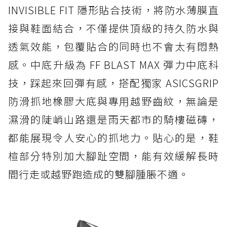
INVISIBLE FIT 隱形貼合技術，將防水薄膜直
接與鞋面結合，不僅提供頂級的持久防水與
透氣效能，包覆貼合的同時也不會太有悶熱
感。中底升級為 FF BLAST MAX 彈力中底科
技，踩起來回彈有感，搭配獨家 ASICSGRIP
防滑抓地橡膠大底與專用越野齒紋，無論是
濕滑的陡峭山路還是雨天都市的騎樓磁磚，
都能展現令人安心的抓地力。貼心的是，鞋
楦部分特別加大腳趾空間，能有效緩解長時
間行走或越野跑造成的雙腳腫脹不適。