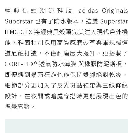
經典街頭潮流鞋履 adidas Originals
防水鞋推薦 4. ASICS TRABUCO 14 GTX：搭
載 GORE-TEX 隱形貼合科技，全方位防水神鞋
Superstar 也有了防水版本，這雙 Superstar
防水鞋推薦 5. Salomon XT-6 GORE-TEX：潮
II MG GTX 將經典貝殼頭完美注入現代戶外機
人必備山系鞋王！防滑、防水與街頭顏值一次攻
能，鞋面特別採用高質感磨砂革與軍規級彈
頂
道尼龍打造，不僅耐磨度大提升，更搭載了
防水鞋推薦 6. HOKA Stinson Evo GTX：越野
復刻厚底，GORE-TEX 防水與增高神器一次滿
GORE-TEX® 透氣防水薄膜 與橡膠防泥護板，
足
即便遇到暴雨狂炸也能保持雙腳絕對乾爽。
防水鞋推薦 7. Timberland Motion Access：
細節部分更加入了反光斑點鞋帶與三線條紋
黃靴同級頂級防水，輕量化工裝健走鞋雨天必備
設計，在夜間或暗處穿搭時更能展現出色的
防水鞋推薦 7. Timberland Motion Access：
視覺亮點。
黃靴同級頂級防水，輕量化工裝健走鞋雨天必備
防水鞋推薦 8. Mizuno WAVE MUJIN LS
GTX：搭載 Vibram 黃金大底與 GORE-TEX 的