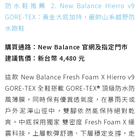
防水鞋推薦 14. SKECHERS BADGER
防水鞋推薦 2. New Balance Hierro v9
WATERPROOF：一踩即穿懶人神器！搭載固特
GORE-TEX：黃金大底加持，最帥山系越野防
異大底與全防水厚底健走鞋
水跑鞋
防水鞋推薦 15. Brooks Cascadia 19 GTX：注
入氮氣中底與 GORE-TEX 的全地形碳中和神鞋
購買通路：New Balance 官網及指定門市
建議售價：新台幣 4,480 元
這款 New Balance Fresh Foam X Hierro v9
GORE-TEX 全鞋搭載 GORE-TEX® 頂級防水防
風薄膜，同時保有優異透氣度，在暴雨天或
戶外泥濘山徑中，雙腳依然能保持絕對乾
爽。中底採用獨家 雙密度 Fresh Foam X 緩
震科技，上層軟彈舒適、下層穩定支撐，走