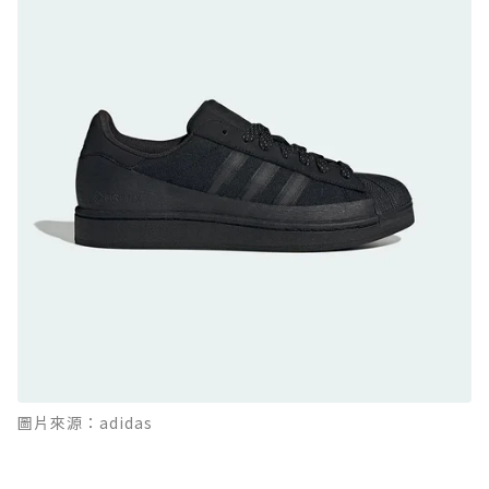
日系街頭潮鞋
防水鞋推薦 9. PALLADIUM OFF_BOUND
DISC WP+：首度導入旋鈕快穿，橘標防水加持
的城市波浪神鞋
防水鞋推薦 10. PUMA Voyage NITRO™ 4
GORE-TEX：氮氣中底注入，回彈與防滑兼具的
全天候越野跑鞋
防水鞋推薦 11. On Cloudhorizon 2 WP：腳
感軟彈、搭載 Missiongrip™ 的防水輕越野鞋
防水鞋推薦 12. Vans Crosspath XC GORE-
TEX：搭載 Vibram 大底與 GORE-TEX，顛覆
滑板印象的防水鞋
防水鞋推薦 13. Dr. Martens 1460 Rain
圖片來源：adidas
Boot：馬汀首款雨靴登場，經典八孔加上全防
水 PVC