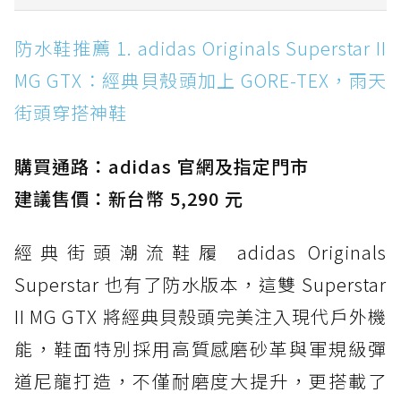
防水鞋推薦 1. adidas Originals Superstar II
防水鞋推薦 1. adidas Originals Superstar II
MG GTX：經典貝殼頭加上 GORE-TEX，雨天街
MG GTX：經典貝殼頭加上 GORE-TEX，雨天
頭穿搭神鞋
街頭穿搭神鞋
防水鞋推薦 2. New Balance Hierro v9 GORE-
TEX：黃金大底加持，最帥山系越野防水跑鞋
購買通路：adidas 官網及指定門市
防水鞋推薦 3. Nike Dunk Low GORE-TEX：
經典 Dunk 輪廓加上防水科技，雨天穿搭帥度不
建議售價：新台幣 5,290 元
打折
經典街頭潮流鞋履 adidas Originals
防水鞋推薦 4. ASICS TRABUCO 14 GTX：搭
載 GORE-TEX 隱形貼合科技，全方位防水神鞋
Superstar 也有了防水版本，這雙 Superstar
防水鞋推薦 5. Salomon XT-6 GORE-TEX：潮
II MG GTX 將經典貝殼頭完美注入現代戶外機
人必備山系鞋王！防滑、防水與街頭顏值一次攻
能，鞋面特別採用高質感磨砂革與軍規級彈
頂
道尼龍打造，不僅耐磨度大提升，更搭載了
防水鞋推薦 6. HOKA Stinson Evo GTX：越野