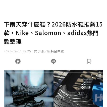
助點數即不得撤銷，單筆贊助最低點數為30
點，最高點數沒有上限。
U 利點數 1 點 = NTD 1 元。
下雨天穿什麼鞋？2026防水鞋推薦15
款，Nike、Salomon、adidas熱門
確認送出
款整理
我已詳閱贊助說明，且同意站方的使用條款。
2026-07-30 15:25
女子漾／編輯金柔葳
您當前剩餘 U 利點數：
0
點；前往
購買點數