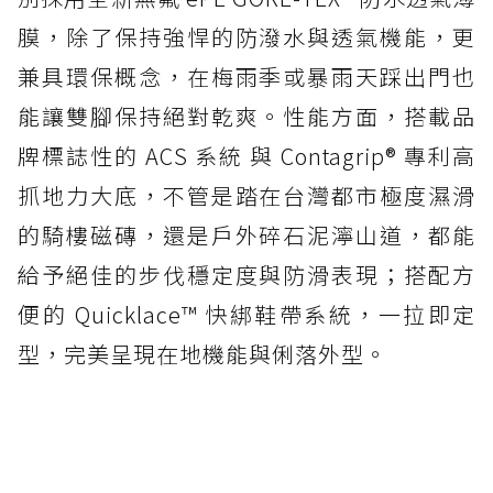
膜，除了保持強悍的防潑水與透氣機能，更
兼具環保概念，在梅雨季或暴雨天踩出門也
能讓雙腳保持絕對乾爽。性能方面，搭載品
牌標誌性的 ACS 系統 與 Contagrip® 專利高
抓地力大底，不管是踏在台灣都市極度濕滑
的騎樓磁磚，還是戶外碎石泥濘山道，都能
給予絕佳的步伐穩定度與防滑表現；搭配方
便的 Quicklace™ 快綁鞋帶系統，一拉即定
型，完美呈現在地機能與俐落外型。