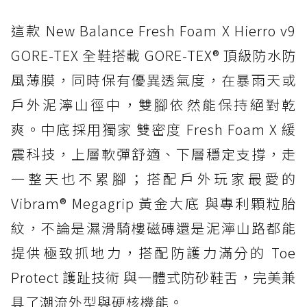
這款 New Balance Fresh Foam X Hierro v9
GORE-TEX 全鞋搭載 GORE-TEX® 頂級防水防
風薄膜，同時保有優異透氣度，在暴雨天或
戶外泥濘山徑中，雙腳依然能保持絕對乾
爽。中底採用獨家 雙密度 Fresh Foam X 緩
震科技，上層軟彈舒適、下層穩定支撐，走
一整天也不累腳；搭配戶外玩家最愛的
Vibram® Megagrip 黃金大底 與專利顆粒胎
紋，不論是濕滑騎樓磁磚還是泥濘山路都能
提供極致抓地力，搭配防護力滿分的 Toe
Protect 護趾技術 與一體式防砂鞋舌，完美兼
具了潮流外型與硬核機能。