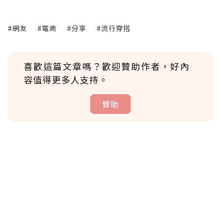
#網友
#電商
#分享
#流行穿搭
喜歡這篇文章嗎？歡迎贊助作者，好內
容值得更多人支持。
贊助
贊助說明
為了鼓勵作者持續創作更好的內容，會員可以
使用「贊助」功能實質回饋給喜愛的作者。可
將您認為適合的點數贈送給作者，一旦使用贊