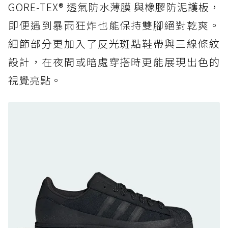
復刻厚底，GORE-TEX 防水與增高神器一次滿
GORE-TEX® 透氣防水薄膜 與橡膠防泥護板，
足
即便遇到暴雨狂炸也能保持雙腳絕對乾爽。
防水鞋推薦 7. Timberland Motion Access：
細節部分更加入了反光斑點鞋帶與三線條紋
黃靴同級頂級防水，輕量化工裝健走鞋雨天必備
設計，在夜間或暗處穿搭時更能展現出色的
防水鞋推薦 7. Timberland Motion Access：
視覺亮點。
黃靴同級頂級防水，輕量化工裝健走鞋雨天必備
防水鞋推薦 8. Mizuno WAVE MUJIN LS
GTX：搭載 Vibram 黃金大底與 GORE-TEX 的
日系街頭潮鞋
防水鞋推薦 9. PALLADIUM OFF_BOUND
DISC WP+：首度導入旋鈕快穿，橘標防水加持
的城市波浪神鞋
防水鞋推薦 10. PUMA Voyage NITRO™ 4
GORE-TEX：氮氣中底注入，回彈與防滑兼具的
全天候越野跑鞋