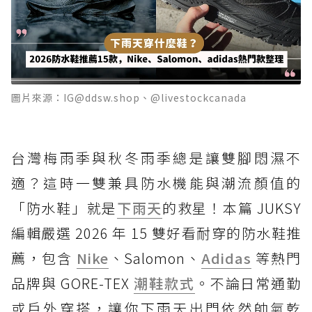
圖片來源：IG@ddsw.shop、@livestockcanada
台灣梅雨季與秋冬雨季總是讓雙腳悶濕不
適？這時一雙兼具防水機能與潮流顏值的
「防水鞋」就是
下雨天
的救星！本篇 JUKSY
編輯嚴選 2026 年 15 雙好看耐穿的防水鞋推
薦，包含
Nike
、Salomon、
Adidas
等熱門
品牌與 GORE-TEX
潮鞋款式
。不論日常通勤
或戶外穿搭，讓你下雨天出門依然帥氣乾