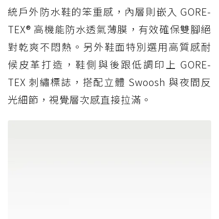
統戶外防水鞋的笨重感，內層則嵌入 GORE-
TEX® 高機能防水透氣薄膜，有效確保雙腳絕
對乾爽不悶熱。另外鞋面特別選用高質感耐
候皮革打造，鞋側與後跟低調印上 GORE-
TEX 刺繡標誌，搭配立體 Swoosh 與夜間反
光細節，視覺層次感直接拉滿。