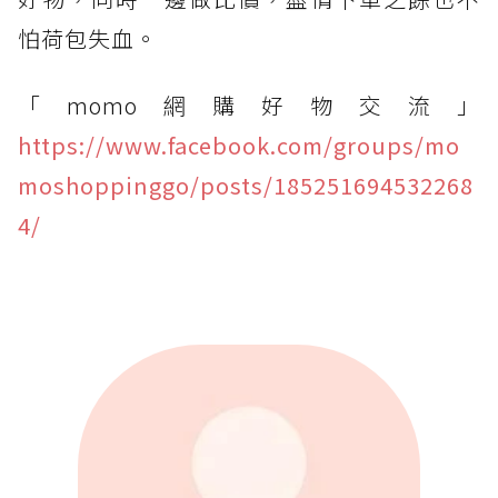
怕荷包失血。
「momo網購好物交流」
https://www.facebook.com/groups/mo
moshoppinggo/posts/185251694532268
4/