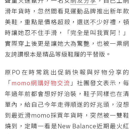
聲量火速竄升，一名女
網友
分享
，自己上網
滑年貨時，忽然間看見運動品牌推出新年款
美鞋，重點是價格超殺，還送不少好禮，頓
時讓她忍不住手滑，「完全是叫我買阿！」
實際穿上後更是讓她大為驚艷，也被一票網
友誇讚根本是精品等級鞋履的平替版。
原PO在時常跳出促銷快報與好物分享的
「
momo網購好物交流
」社團發文表示，每
年過年前都會想好好治裝，鞋子同樣也在清
單內，給自己今年走得順遂的好兆頭，沒想
到最近滑momo採買年貨時，突然被一雙鞋
燒到，定睛一看是New Balance近期最火紅