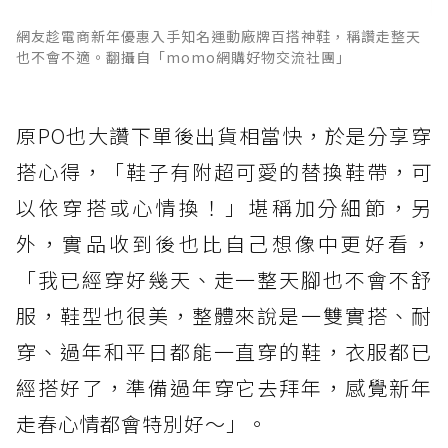
網友趁電商新年優惠入手知名運動廠牌百搭神鞋，稱讚走整天
也不會不適。翻攝自「momo網購好物交流社團」
原PO也大讚下單後出貨相當快，於是分享穿
搭心得，「鞋子有附超可愛的替換鞋帶，可
以依穿搭或心情換！」堪稱加分細節，另
外，實品收到後也比自己想像中更好看，
「我已經穿好幾天、走一整天腳也不會不舒
服，鞋型也很美，整體來說是一雙實搭、耐
穿、過年和平日都能一直穿的鞋，衣服都已
經搭好了，準備過年穿它去拜年，感覺新年
走春心情都會特別好～」。