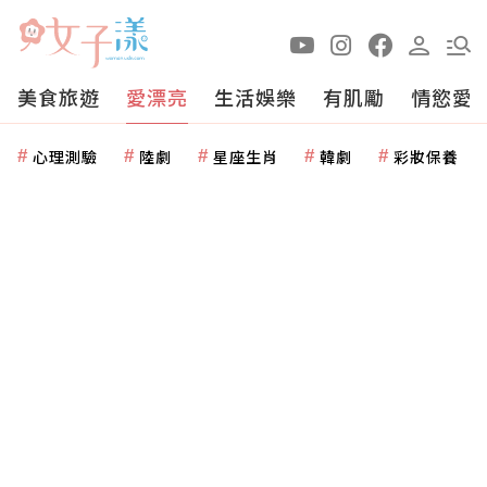
美食旅遊
愛漂亮
生活娛樂
有肌勵
情慾愛
心理測驗
陸劇
星座生肖
韓劇
彩妝保養