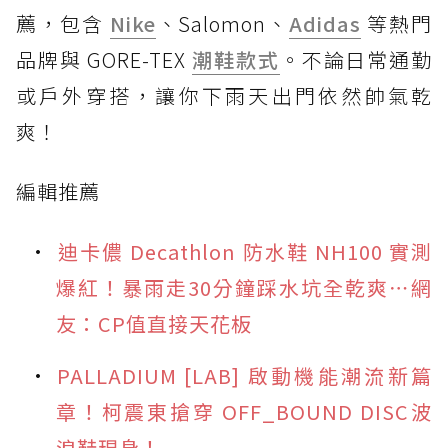
薦，包含
Nike
、Salomon、
Adidas
等熱門
品牌與 GORE-TEX
潮鞋款式
。不論日常通勤
或戶外穿搭，讓你下雨天出門依然帥氣乾
爽！
編輯推薦
迪卡儂 Decathlon 防水鞋 NH100 實測
爆紅！暴雨走30分鐘踩水坑全乾爽⋯網
友：CP值直接天花板
PALLADIUM [LAB] 啟動機能潮流新篇
章！柯震東搶穿 OFF_BOUND DISC波
浪鞋現身！