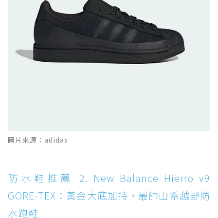
防水鞋推薦 10. PUMA Voyage NITRO™ 4
GORE-TEX：氮氣中底注入，回彈與防滑兼具的
全天候越野跑鞋
防水鞋推薦 11. On Cloudhorizon 2 WP：腳
感軟彈、搭載 Missiongrip™ 的防水輕越野鞋
防水鞋推薦 12. Vans Crosspath XC GORE-
TEX：搭載 Vibram 大底與 GORE-TEX，顛覆
滑板印象的防水鞋
防水鞋推薦 13. Dr. Martens 1460 Rain
圖片來源：adidas
Boot：馬汀首款雨靴登場，經典八孔加上全防
水 PVC
防水鞋推薦 14. SKECHERS BADGER
防水鞋推薦 2. New Balance Hierro v9
WATERPROOF：一踩即穿懶人神器！搭載固特
GORE-TEX：黃金大底加持，最帥山系越野防
異大底與全防水厚底健走鞋
水跑鞋
防水鞋推薦 15. Brooks Cascadia 19 GTX：注