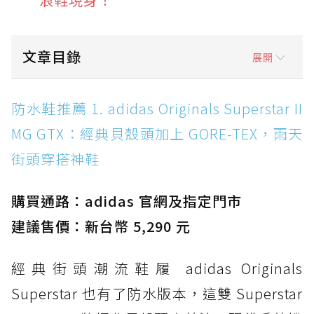
文章目錄
展開
防水鞋推薦 1. adidas Originals Superstar II
防水鞋推薦 1. adidas Originals Superstar II
MG GTX：經典貝殼頭加上 GORE-TEX，雨天街
MG GTX：經典貝殼頭加上 GORE-TEX，雨天
頭穿搭神鞋
街頭穿搭神鞋
防水鞋推薦 2. New Balance Hierro v9 GORE-
TEX：黃金大底加持，最帥山系越野防水跑鞋
購買通路：adidas 官網及指定門市
防水鞋推薦 3. Nike Dunk Low GORE-TEX：
經典 Dunk 輪廓加上防水科技，雨天穿搭帥度不
建議售價：新台幣 5,290 元
打折
經典街頭潮流鞋履 adidas Originals
防水鞋推薦 4. ASICS TRABUCO 14 GTX：搭
載 GORE-TEX 隱形貼合科技，全方位防水神鞋
Superstar 也有了防水版本，這雙 Superstar
防水鞋推薦 5. Salomon XT-6 GORE-TEX：潮