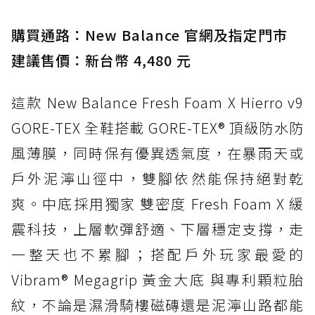
入氮氣中底與 GORE-TEX 的全地形碳中和神鞋
購買通路：New Balance 官網及指定門市
建議售價：新台幣 4,480 元
這款 New Balance Fresh Foam X Hierro v9
GORE-TEX 全鞋搭載 GORE-TEX® 頂級防水防
風薄膜，同時保有優異透氣度，在暴雨天或
戶外泥濘山徑中，雙腳依然能保持絕對乾
爽。中底採用獨家 雙密度 Fresh Foam X 緩
震科技，上層軟彈舒適、下層穩定支撐，走
一整天也不累腳；搭配戶外玩家最愛的
Vibram® Megagrip 黃金大底 與專利顆粒胎
紋，不論是濕滑騎樓磁磚還是泥濘山路都能