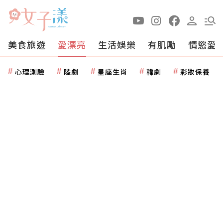
美食旅遊
愛漂亮
生活娛樂
有肌勵
情慾愛
心理測驗
陸劇
星座生肖
韓劇
彩妝保養