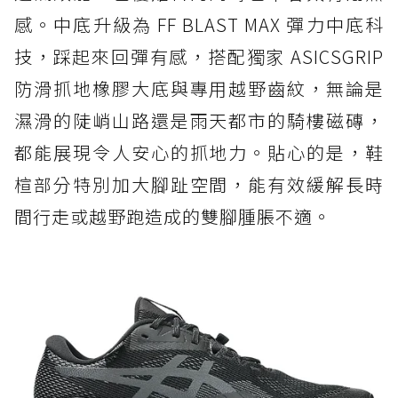
感。中底升級為 FF BLAST MAX 彈力中底科
技，踩起來回彈有感，搭配獨家 ASICSGRIP
防滑抓地橡膠大底與專用越野齒紋，無論是
濕滑的陡峭山路還是雨天都市的騎樓磁磚，
都能展現令人安心的抓地力。貼心的是，鞋
楦部分特別加大腳趾空間，能有效緩解長時
間行走或越野跑造成的雙腳腫脹不適。