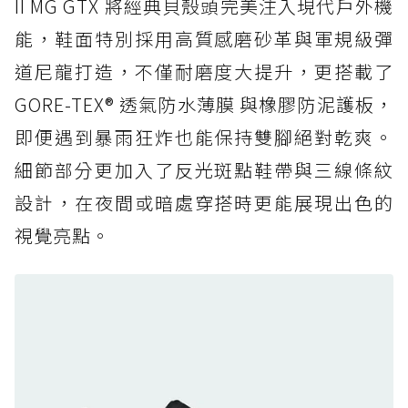
II MG GTX 將經典貝殼頭完美注入現代戶外機
人必備山系鞋王！防滑、防水與街頭顏值一次攻
能，鞋面特別採用高質感磨砂革與軍規級彈
頂
道尼龍打造，不僅耐磨度大提升，更搭載了
防水鞋推薦 6. HOKA Stinson Evo GTX：越野
復刻厚底，GORE-TEX 防水與增高神器一次滿
GORE-TEX® 透氣防水薄膜 與橡膠防泥護板，
足
即便遇到暴雨狂炸也能保持雙腳絕對乾爽。
防水鞋推薦 7. Timberland Motion Access：
細節部分更加入了反光斑點鞋帶與三線條紋
黃靴同級頂級防水，輕量化工裝健走鞋雨天必備
設計，在夜間或暗處穿搭時更能展現出色的
防水鞋推薦 7. Timberland Motion Access：
視覺亮點。
黃靴同級頂級防水，輕量化工裝健走鞋雨天必備
防水鞋推薦 8. Mizuno WAVE MUJIN LS
GTX：搭載 Vibram 黃金大底與 GORE-TEX 的
日系街頭潮鞋
防水鞋推薦 9. PALLADIUM OFF_BOUND
DISC WP+：首度導入旋鈕快穿，橘標防水加持
的城市波浪神鞋