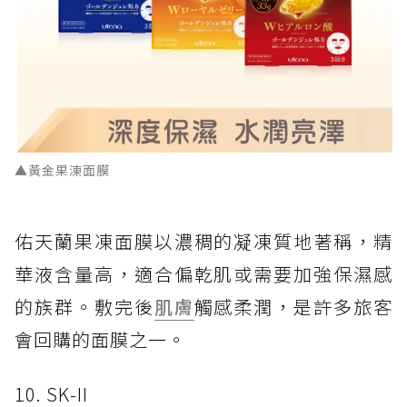
▲黃金果涷面膜
佑天蘭果凍面膜以濃稠的凝凍質地著稱，精
華液含量高，適合偏乾肌或需要加強保濕感
的族群。敷完後
肌膚
觸感柔潤，是許多旅客
會回購的面膜之一。
10. SK-II