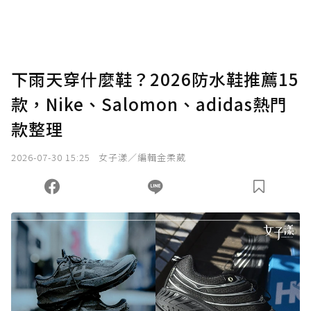
助點數即不得撤銷，單筆贊助最低點數為30
點，最高點數沒有上限。
U 利點數 1 點 = NTD 1 元。
下雨天穿什麼鞋？2026防水鞋推薦15
款，Nike、Salomon、adidas熱門
確認送出
款整理
我已詳閱贊助說明，且同意站方的使用條款。
2026-07-30 15:25
女子漾／編輯金柔葳
您當前剩餘 U 利點數：
0
點；前往
購買點數