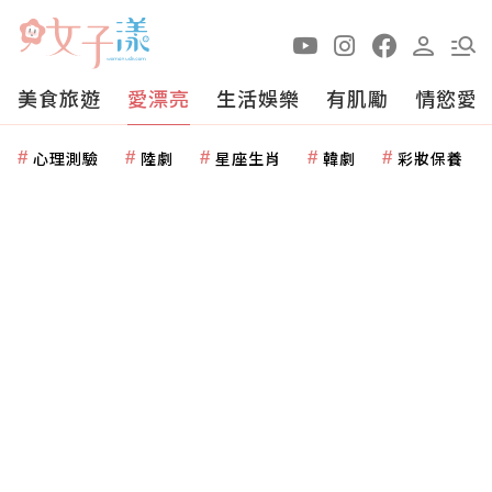
美食旅遊
愛漂亮
生活娛樂
有肌勵
情慾愛
心理測驗
陸劇
星座生肖
韓劇
彩妝保養