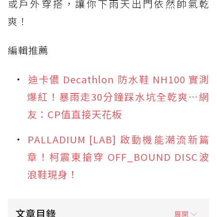
或戶外穿搭，讓你下雨天出門依然帥氣乾
爽！
編輯推薦
迪卡儂 Decathlon 防水鞋 NH100 實測
爆紅！暴雨走30分鐘踩水坑全乾爽⋯網
友：CP值直接天花板
PALLADIUM [LAB] 啟動機能潮流新篇
章！柯震東搶穿 OFF_BOUND DISC波
浪鞋現身！
文章目錄
展開