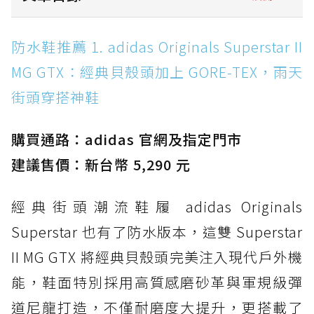
防水鞋推薦 1. adidas Originals Superstar II
防水鞋推薦 1. adidas Originals Superstar II
MG GTX：經典貝殼頭加上 GORE-TEX，雨天街
MG GTX：經典貝殼頭加上 GORE-TEX，雨天
頭穿搭神鞋
街頭穿搭神鞋
防水鞋推薦 2. New Balance Hierro v9 GORE-
TEX：黃金大底加持，最帥山系越野防水跑鞋
購買通路：adidas 官網及指定門市
防水鞋推薦 3. Nike Dunk Low GORE-TEX：
經典 Dunk 輪廓加上防水科技，雨天穿搭帥度不
建議售價：新台幣 5,290 元
打折
經典街頭潮流鞋履 adidas Originals
防水鞋推薦 4. ASICS TRABUCO 14 GTX：搭
載 GORE-TEX 隱形貼合科技，全方位防水神鞋
Superstar 也有了防水版本，這雙 Superstar
防水鞋推薦 5. Salomon XT-6 GORE-TEX：潮
II MG GTX 將經典貝殼頭完美注入現代戶外機
人必備山系鞋王！防滑、防水與街頭顏值一次攻
能，鞋面特別採用高質感磨砂革與軍規級彈
頂
道尼龍打造，不僅耐磨度大提升，更搭載了
防水鞋推薦 6. HOKA Stinson Evo GTX：越野