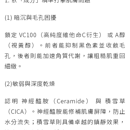
(1) 暗沉與毛孔困擾
鎖定 VC100（高純度維他命C衍生） 或 A醇
（視黃醇）。前者能抑制黑色素並收斂毛
孔，後者則能加速角質代謝，讓粗糙肌重回
細緻。
(2)敏弱與深度乾燥
認明 神經醯胺（Ceramide） 與 積雪草
（CICA）。神經醯胺能修補肌膚屏障，防止
水分流失；積雪草則具備卓越的鎮靜效果，