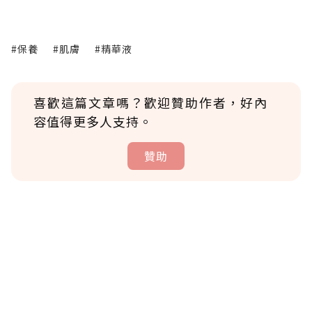
#保養
#肌膚
#精華液
喜歡這篇文章嗎？歡迎贊助作者，好內
容值得更多人支持。
贊助
贊助說明
為了鼓勵作者持續創作更好的內容，會員可以
使用「贊助」功能實質回饋給喜愛的作者。可
將您認為適合的點數贈送給作者，一旦使用贊