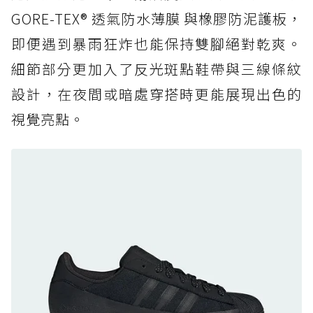
復刻厚底，GORE-TEX 防水與增高神器一次滿
GORE-TEX® 透氣防水薄膜 與橡膠防泥護板，
足
即便遇到暴雨狂炸也能保持雙腳絕對乾爽。
防水鞋推薦 7. Timberland Motion Access：
細節部分更加入了反光斑點鞋帶與三線條紋
黃靴同級頂級防水，輕量化工裝健走鞋雨天必備
設計，在夜間或暗處穿搭時更能展現出色的
防水鞋推薦 7. Timberland Motion Access：
視覺亮點。
黃靴同級頂級防水，輕量化工裝健走鞋雨天必備
防水鞋推薦 8. Mizuno WAVE MUJIN LS
GTX：搭載 Vibram 黃金大底與 GORE-TEX 的
日系街頭潮鞋
防水鞋推薦 9. PALLADIUM OFF_BOUND
DISC WP+：首度導入旋鈕快穿，橘標防水加持
的城市波浪神鞋
防水鞋推薦 10. PUMA Voyage NITRO™ 4
GORE-TEX：氮氣中底注入，回彈與防滑兼具的
全天候越野跑鞋