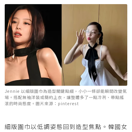
Jennie 以細版圍巾為造型關鍵點綴，小小一條卻能瞬間改變氣
場。搭配無袖洋裝或簡約上衣，讓整體多了一點冷冽、帶點搖
滾的時尚態度。圖片來源：pinterest
細版圍巾以低調姿態回到造型焦點。韓國女