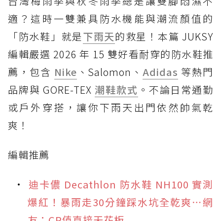
台灣梅雨季與秋冬雨季總是讓雙腳悶濕不
適？這時一雙兼具防水機能與潮流顏值的
「防水鞋」就是
下雨天
的救星！本篇 JUKSY
編輯嚴選 2026 年 15 雙好看耐穿的防水鞋推
薦，包含
Nike
、Salomon、
Adidas
等熱門
品牌與 GORE-TEX
潮鞋款式
。不論日常通勤
或戶外穿搭，讓你下雨天出門依然帥氣乾
爽！
編輯推薦
迪卡儂 Decathlon 防水鞋 NH100 實測
爆紅！暴雨走30分鐘踩水坑全乾爽⋯網
友：CP值直接天花板