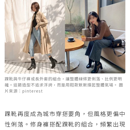
踝靴與牛仔褲或長外套的組合，讓整體線條更俐落、比例更明
確。這類造型不追求浮誇，而是用鞋款默默撐起整體氣場。 圖
片來源：pinterest
踝靴再度成為城市穿搭要角，但風格更偏中
性俐落。修身褲搭配踝靴的組合，頻繁出現