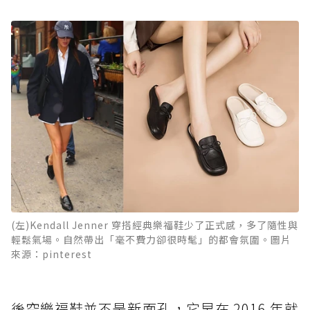
(左)Kendall Jenner 穿搭經典樂福鞋少了正式感，多了隨性與
輕鬆氣場。自然帶出「毫不費力卻很時髦」的都會氛圍。圖片
來源：pinterest
後空樂福鞋並不是新面孔，它早在 2016 年就