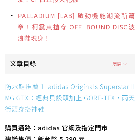
PALLADIUM [LAB] 啟動機能潮流新篇
章！柯震東搶穿 OFF_BOUND DISC波
浪鞋現身！
文章目錄
展開
防水鞋推薦 1. adidas Originals Superstar II
防水鞋推薦 1. adidas Originals Superstar II
MG GTX：經典貝殼頭加上 GORE-TEX，雨天街
MG GTX：經典貝殼頭加上 GORE-TEX，雨天
頭穿搭神鞋
街頭穿搭神鞋
防水鞋推薦 2. New Balance Hierro v9 GORE-
TEX：黃金大底加持，最帥山系越野防水跑鞋
購買通路：adidas 官網及指定門市
防水鞋推薦 3. Nike Dunk Low GORE-TEX：
經典 Dunk 輪廓加上防水科技，雨天穿搭帥度不
建議售價：新台幣 5,290 元