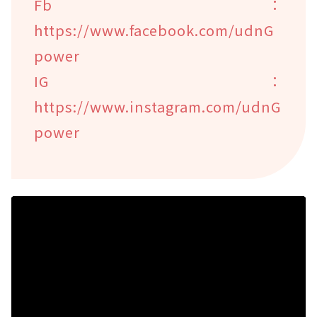
Fb：
https://www.facebook.com/udnG
power
IG：
https://www.instagram.com/udnG
power