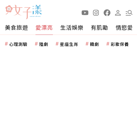
美食旅遊
愛漂亮
生活娛樂
有肌勵
情慾愛
心理測驗
陸劇
星座生肖
韓劇
彩妝保養