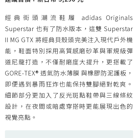
打折
經典街頭潮流鞋履 adidas Originals
防水鞋推薦 4. ASICS TRABUCO 14 GTX：搭
載 GORE-TEX 隱形貼合科技，全方位防水神鞋
Superstar 也有了防水版本，這雙 Superstar
防水鞋推薦 5. Salomon XT-6 GORE-TEX：潮
II MG GTX 將經典貝殼頭完美注入現代戶外機
人必備山系鞋王！防滑、防水與街頭顏值一次攻
能，鞋面特別採用高質感磨砂革與軍規級彈
頂
道尼龍打造，不僅耐磨度大提升，更搭載了
防水鞋推薦 6. HOKA Stinson Evo GTX：越野
復刻厚底，GORE-TEX 防水與增高神器一次滿
GORE-TEX® 透氣防水薄膜 與橡膠防泥護板，
足
即便遇到暴雨狂炸也能保持雙腳絕對乾爽。
防水鞋推薦 7. Timberland Motion Access：
細節部分更加入了反光斑點鞋帶與三線條紋
黃靴同級頂級防水，輕量化工裝健走鞋雨天必備
設計，在夜間或暗處穿搭時更能展現出色的
防水鞋推薦 7. Timberland Motion Access：
視覺亮點。
黃靴同級頂級防水，輕量化工裝健走鞋雨天必備
防水鞋推薦 8. Mizuno WAVE MUJIN LS
GTX：搭載 Vibram 黃金大底與 GORE-TEX 的