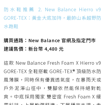
防水鞋推薦 14. SKECHERS BADGER
防水鞋推薦 2. New Balance Hierro v9
WATERPROOF：一踩即穿懶人神器！搭載固特
GORE-TEX：黃金大底加持，最帥山系越野防
異大底與全防水厚底健走鞋
水跑鞋
防水鞋推薦 15. Brooks Cascadia 19 GTX：注
入氮氣中底與 GORE-TEX 的全地形碳中和神鞋
購買通路：New Balance 官網及指定門市
建議售價：新台幣 4,480 元
這款 New Balance Fresh Foam X Hierro v9
GORE-TEX 全鞋搭載 GORE-TEX® 頂級防水防
風薄膜，同時保有優異透氣度，在暴雨天或
戶外泥濘山徑中，雙腳依然能保持絕對乾
爽。中底採用獨家 雙密度 Fresh Foam X 緩
震科技，上層軟彈舒適、下層穩定支撐，走