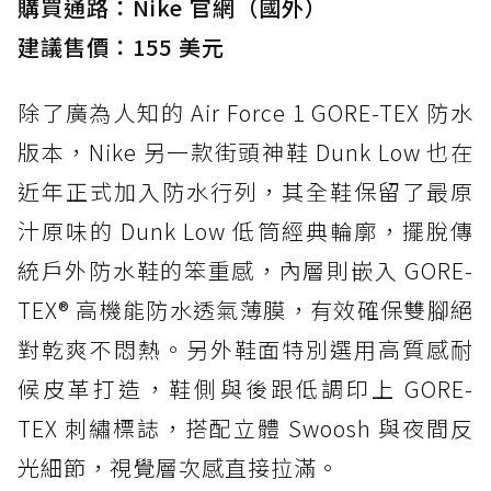
購買通路：Nike 官網（國外）
建議售價：155 美元
除了廣為人知的 Air Force 1 GORE-TEX 防水
版本，Nike 另一款街頭神鞋 Dunk Low 也在
近年正式加入防水行列，其全鞋保留了最原
汁原味的 Dunk Low 低筒經典輪廓，擺脫傳
統戶外防水鞋的笨重感，內層則嵌入 GORE-
TEX® 高機能防水透氣薄膜，有效確保雙腳絕
對乾爽不悶熱。另外鞋面特別選用高質感耐
候皮革打造，鞋側與後跟低調印上 GORE-
TEX 刺繡標誌，搭配立體 Swoosh 與夜間反
光細節，視覺層次感直接拉滿。