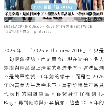
(左)BLACKPINK Jisoo、Rosé (中)權志龍 (右)TWICE
TZUYU圖片來源：pinterest
2026 年，「2026 is the new 2016」不只是
一句懷舊標語，而是實際出現在街拍、名人
穿搭
與
精品
線上清單的潮流走向。這波回潮
不是簡單複製 10 年前的樣子，而是在 2026
年的審美與生活需求下，重新詮釋當年最具
代表性的關鍵
單品
。從緊身牛仔褲到 It-
Bag，再到
鞋款
與外套輪廓，這些 2016 年的