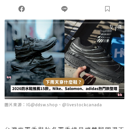
圖片來源：IG@ddsw.shop、@livestockcanada