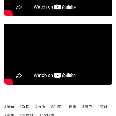
#單品
#穿搭
#時尚
#鞋款
#造型
#圍巾
#精品
#經典
#平底鞋
#2026年