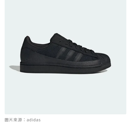
日系街頭潮鞋
防水鞋推薦 9. PALLADIUM OFF_BOUND
DISC WP+：首度導入旋鈕快穿，橘標防水加持
的城市波浪神鞋
防水鞋推薦 10. PUMA Voyage NITRO™ 4
GORE-TEX：氮氣中底注入，回彈與防滑兼具的
全天候越野跑鞋
防水鞋推薦 11. On Cloudhorizon 2 WP：腳
感軟彈、搭載 Missiongrip™ 的防水輕越野鞋
防水鞋推薦 12. Vans Crosspath XC GORE-
TEX：搭載 Vibram 大底與 GORE-TEX，顛覆
滑板印象的防水鞋
防水鞋推薦 13. Dr. Martens 1460 Rain
圖片來源：adidas
Boot：馬汀首款雨靴登場，經典八孔加上全防
水 PVC