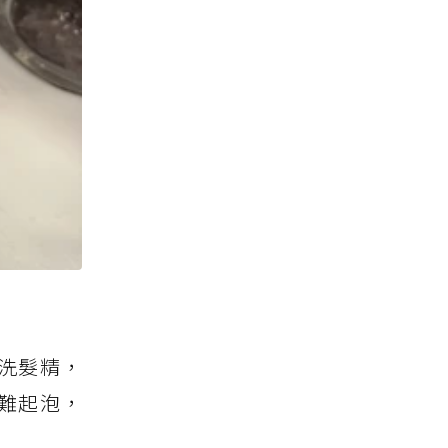
洗髮精，
難起泡，