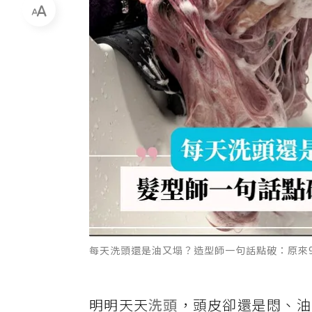
每天洗頭還是油又塌？造型師一句話點破：原來9
明明天天
洗頭
，頭皮卻還是悶、油