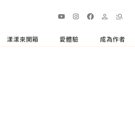
漾漾來開箱
愛體驗
成為作者