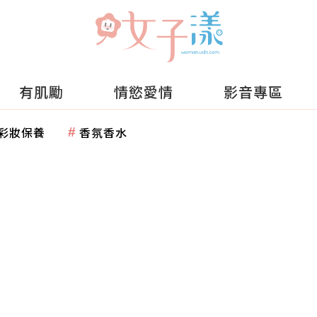
有肌勵
情慾愛情
影音專區
彩妝保養
香氛香水