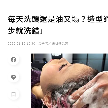
每天洗頭還是油又塌？造型師
步就洗錯」
2026-01-12 16:30
女子漾／編輯張念慈