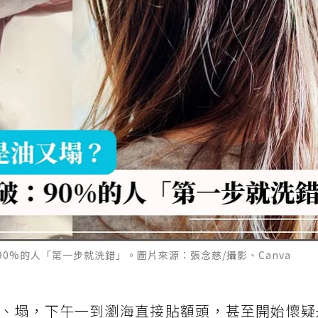
0%的人「第一步就洗錯」。圖片來源：張念慈/攝影、Canva
、塌，下午一到瀏海直接貼額頭，甚至開始懷疑