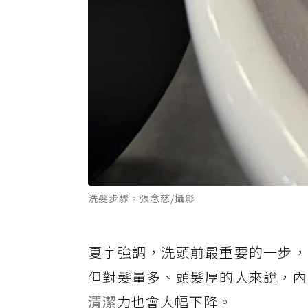
洗髮步驟。張念慈/攝影
夏宇強調，洗頭前最重要的一步，
但對髮量多、頭髮厚的人來說，內
清潔
力也會大幅下降。