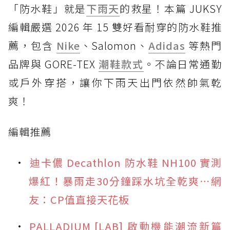
「防水鞋」就是
下雨天
的救星！本篇 JUKSY
編輯嚴選 2026 年 15 雙好看耐穿的防水鞋推
薦，包含
Nike
、Salomon、
Adidas
等熱門
品牌與 GORE-TEX
潮鞋款式
。不論日常通勤
或戶外穿搭，讓你下雨天出門依然帥氣乾
爽！
編輯推薦
迪卡儂 Decathlon 防水鞋 NH100 實測
爆紅！暴雨走30分鐘踩水坑全乾爽⋯網
友：CP值直接天花板
PALLADIUM [LAB] 啟動機能潮流新篇