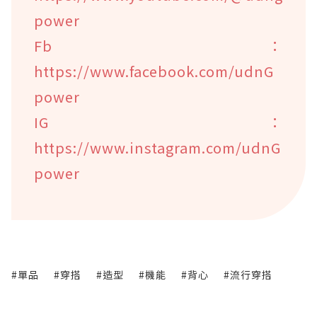
power
Fb：
https://www.facebook.com/udnG
power
IG：
https://www.instagram.com/udnG
power
#單品
#穿搭
#造型
#機能
#背心
#流行穿搭