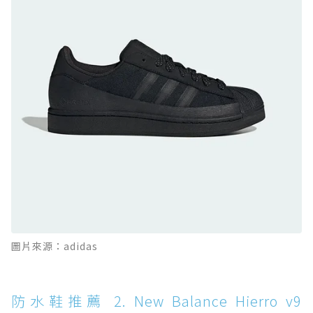
防水鞋推薦 9. PALLADIUM OFF_BOUND
DISC WP+：首度導入旋鈕快穿，橘標防水加持
的城市波浪神鞋
防水鞋推薦 10. PUMA Voyage NITRO™ 4
GORE-TEX：氮氣中底注入，回彈與防滑兼具的
全天候越野跑鞋
防水鞋推薦 11. On Cloudhorizon 2 WP：腳
感軟彈、搭載 Missiongrip™ 的防水輕越野鞋
防水鞋推薦 12. Vans Crosspath XC GORE-
TEX：搭載 Vibram 大底與 GORE-TEX，顛覆
滑板印象的防水鞋
防水鞋推薦 13. Dr. Martens 1460 Rain
圖片來源：adidas
Boot：馬汀首款雨靴登場，經典八孔加上全防
水 PVC
防水鞋推薦 14. SKECHERS BADGER
防水鞋推薦 2. New Balance Hierro v9
WATERPROOF：一踩即穿懶人神器！搭載固特