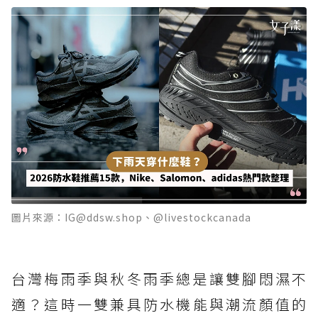
圖片來源：IG@ddsw.shop、@livestockcanada
台灣梅雨季與秋冬雨季總是讓雙腳悶濕不
適？這時一雙兼具防水機能與潮流顏值的