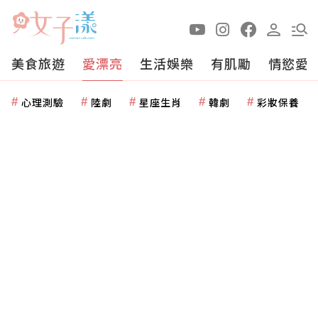
美食旅遊
愛漂亮
生活娛樂
有肌勵
情慾愛
心理測驗
陸劇
星座生肖
韓劇
彩妝保養