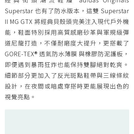
載 GORE-TEX 隱形貼合科技，全方位防水神鞋
Superstar 也有了防水版本，這雙 Superstar
防水鞋推薦 5. Salomon XT-6 GORE-TEX：潮
II MG GTX 將經典貝殼頭完美注入現代戶外機
人必備山系鞋王！防滑、防水與街頭顏值一次攻
能，鞋面特別採用高質感磨砂革與軍規級彈
頂
道尼龍打造，不僅耐磨度大提升，更搭載了
防水鞋推薦 6. HOKA Stinson Evo GTX：越野
復刻厚底，GORE-TEX 防水與增高神器一次滿
GORE-TEX® 透氣防水薄膜 與橡膠防泥護板，
足
即便遇到暴雨狂炸也能保持雙腳絕對乾爽。
防水鞋推薦 7. Timberland Motion Access：
細節部分更加入了反光斑點鞋帶與三線條紋
黃靴同級頂級防水，輕量化工裝健走鞋雨天必備
設計，在夜間或暗處穿搭時更能展現出色的
防水鞋推薦 7. Timberland Motion Access：
視覺亮點。
黃靴同級頂級防水，輕量化工裝健走鞋雨天必備
防水鞋推薦 8. Mizuno WAVE MUJIN LS
GTX：搭載 Vibram 黃金大底與 GORE-TEX 的
日系街頭潮鞋