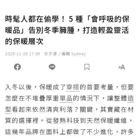
時髦人都在偷學！ 5 種「會呼吸的保
暖品」告別冬季臃腫，打造輕盈靈活
的保暖層次
2025-11-29 17:09
女子漾 / 編輯 Sydney
入冬以後，保暖成了
穿搭
的首要考量，但要
怎麼在不堆疊厚重
單品
的情況下，讓整體
造
型
看起來依然清爽利落？關鍵，其實藏在材
質的選擇裡。從發熱科技到天然保暖纖維，
這幾年品牌在面料上都做了不少進化，許多