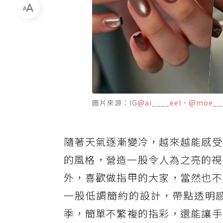
圖片來源：IG
@ai____eel
、
@moe___
隨著天氣逐漸變冷，越來越能感受
的風格，營造一股令人為之亮的視覺
外，喜歡做指甲的大家，當然也不
一股低調簡約的設計，帶點透明
季，簡單不繁複的指彩，還能讓手