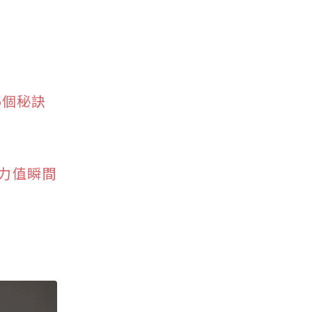
5個秘訣
魅力值瞬間