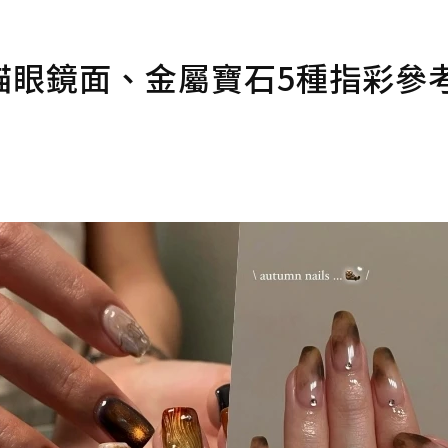
貓眼鏡面、金屬寶石5種指彩參