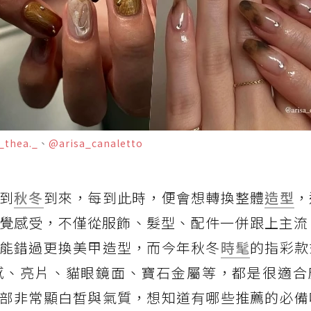
thea._
、
@arisa_canaletto
到
秋冬
到來，每到此時，便會想轉換整體
造型
，
感受，不僅從服飾、髮型、配件一併跟上主流 L
能錯過更換美甲造型，而今年秋冬
時髦
的指彩款
感、亮片、貓眼鏡面、寶石金屬等，都是很適合
部非常顯白皙與氣質，想知道有哪些推薦的必備