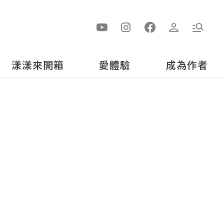
漾漾來開箱
愛體驗
成為作者