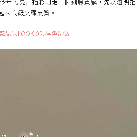
今年的亮片指彩則走一個細膩質感，先以透明指
起來高級又顯氣質。
味LOOK 02.裸色豹紋