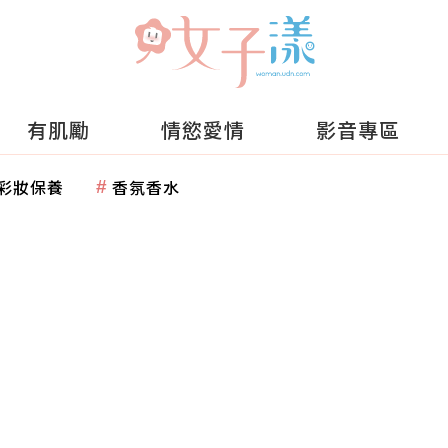
有肌勵
情慾愛情
影音專區
彩妝保養
香氛香水