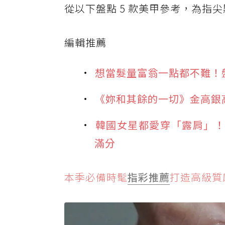
從以下盤點 5 款美甲參考，為指
編輯推薦
想當髮量富翁一點都不難！盤點
《妳和其餘的一切》金高銀
韓國女星都愛穿「露肩」！從
滿分
本季必備時髦
指彩推薦
打造高級質感