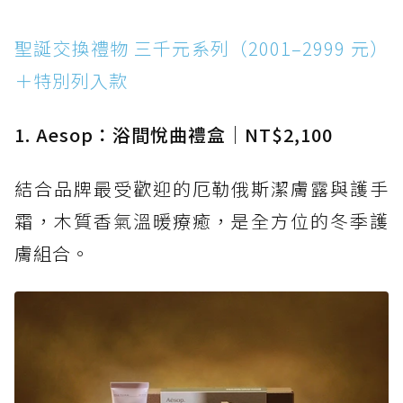
聖誕交換禮物 三千元系列（2001–2999 元）
＋特別列入款
1. Aesop：浴間悅曲禮盒｜NT$2,100
結合品牌最受歡迎的厄勒俄斯潔膚露與護手
霜，木質香氣溫暖療癒，是全方位的冬季護
膚組合。