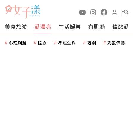
美食旅遊
愛漂亮
生活娛樂
有肌勵
情慾愛
心理測驗
陸劇
星座生肖
韓劇
彩妝保養