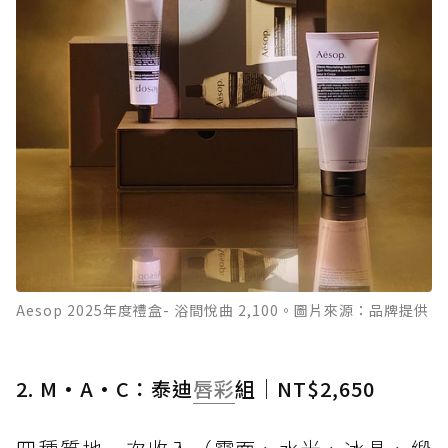
Aesop 2025年度禮盒- 浴間悅曲 2,100。圖片來源：品牌提供
2. M·A·C：泰迪
唇彩
組｜NT$2,650