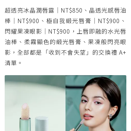
超透亮冰晶潤唇露｜NT$850、晶透光感唇油
棒｜NT$900、極自我緞光唇膏｜NT$900、
閃耀果凍眼影｜NT$900，上唇即融的水光唇
油棒、柔霧顯色的緞光唇膏、果凍般閃亮眼
影，全部都是「收到不會失望」的交換禮 A+
清單。