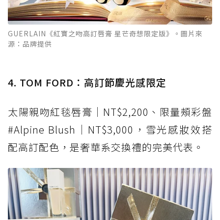
GUERLAIN《紅寶之吻高訂唇膏 星芒奇想限定版》。圖片來
源：品牌提供
4. TOM FORD：高訂節慶光感限定
太陽親吻紅毯唇膏｜NT$2,200、限量頰彩盤
#Alpine Blush｜NT$3,000，雪光感妝效搭
配高訂配色，是奢華系交換禮的完美代表。