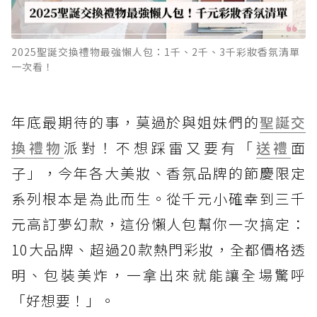
2025聖誕交換禮物最強懶人包：1千、2千、3千彩妝香氛清單
一次看！
年底最期待的事，莫過於與姐妹們的
聖誕交
換禮物
派對！不想踩雷又要有「
送禮
面
子」，今年各大美妝、香氛品牌的節慶限定
系列根本是為此而生。從千元小確幸到三千
元高訂夢幻款，這份懶人包幫你一次搞定：
10大品牌、超過20款熱門彩妝，全都價格透
明、包裝美炸，一拿出來就能讓全場驚呼
「好想要！」。