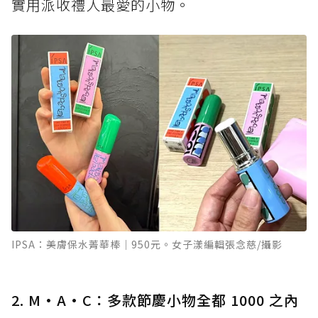
實用派收禮人最愛的小物。
IPSA：美膚保水菁華棒｜950元。女子漾編輯張念慈/攝影
2. M·A·C：多款節慶小物全都 1000 之內