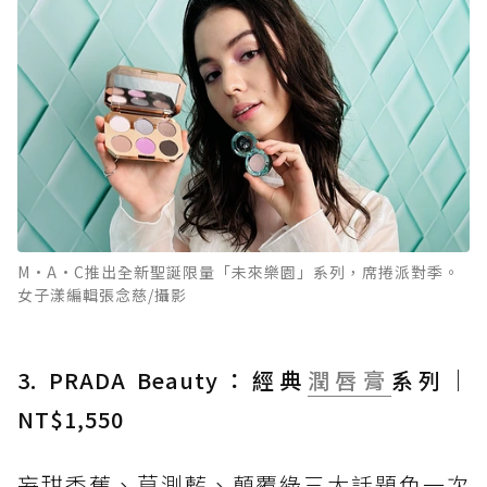
M·A·C推出全新聖誕限量「未來樂園」系列，席捲派對季。
女子漾編輯張念慈/攝影
3. PRADA Beauty：經典
潤唇膏
系列｜
NT$1,550
妄甜香蕉、莫測藍、顛覆綠三大話題色一次