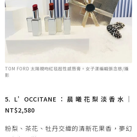
TOM FORD 太陽親吻紅毯超性感唇膏。女子漾編輯張念慈/攝
影
5. L’OCCITANE：晨曦花梨淡香水｜
NT$2,580
粉梨、茶花、牡丹交織的清新花果香，夢幻