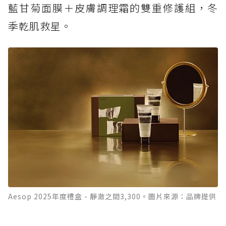
藍甘菊面膜＋皮膚調理霜的雙重修護組，冬
季乾肌救星。
Aesop 2025年度禮盒 - 靜澈之間3,300。圖片來源：品牌提供