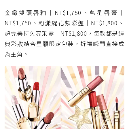
金緻雙頭唇釉｜NT$1,750、藍星唇膏｜
NT$1,750、粉漾緹花頰彩盤｜NT$1,800、
超完美持久亮采露｜NT$1,800，每款都是經
典彩妝結合星願限定包裝，拆禮瞬間直接成
為主角。