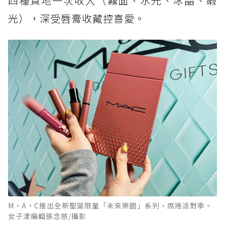
四種質地一次收入（霧面、水光、冰晶、緞
光），深受唇膏收藏控喜愛。
M·A·C推出全新聖誕限量「未來樂園」系列，席捲派對季。
女子漾編輯張念慈/攝影