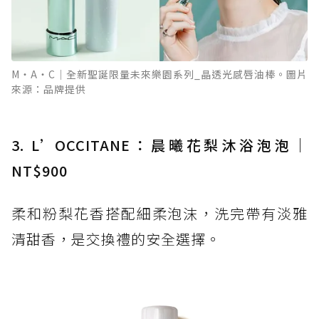
M‧A‧C│全新聖誕限量未來樂園系列_晶透光感唇油棒。圖片
來源：品牌提供
3. L’OCCITANE：晨曦花梨沐浴泡泡｜
NT$900
柔和粉梨花香搭配細柔泡沫，洗完帶有淡雅
清甜香，是交換禮的安全選擇。