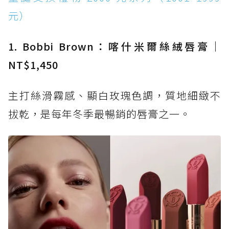
元）
1. Bobbi Brown：喀什米爾絲絨唇膏｜
NT$1,450
主打絲滑霧感、顯白玫瑰色調，質地細緻不
拔乾，是每年冬季最暢銷的唇膏之一。