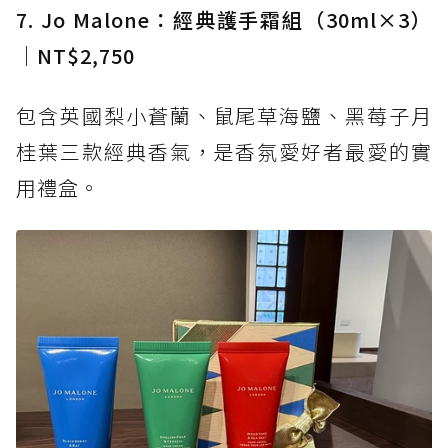
7. Jo Malone：經典護手霜組（30ml×3）
｜NT$2,750
包含英國梨小蒼蘭、鼠尾草海鹽、黑莓子月
桂葉三款經典香氣，是香氛愛好者最愛的實
用禮盒。