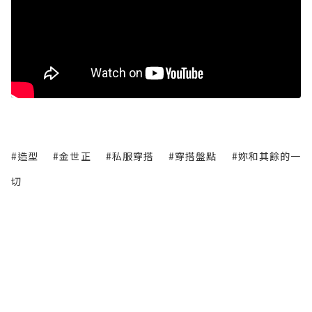
#造型
#金世正
#私服穿搭
#穿搭盤點
#妳和其餘的一
切