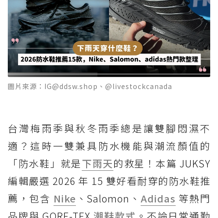
圖片來源：IG@ddsw.shop、@livestockcanada
台灣梅雨季與秋冬雨季總是讓雙腳悶濕不
適？這時一雙兼具防水機能與潮流顏值的
「防水鞋」就是
下雨天
的救星！本篇 JUKSY
編輯嚴選 2026 年 15 雙好看耐穿的防水鞋推
薦，包含
Nike
、Salomon、
Adidas
等熱門
品牌與 GORE-TEX
潮鞋款式
。不論日常通勤