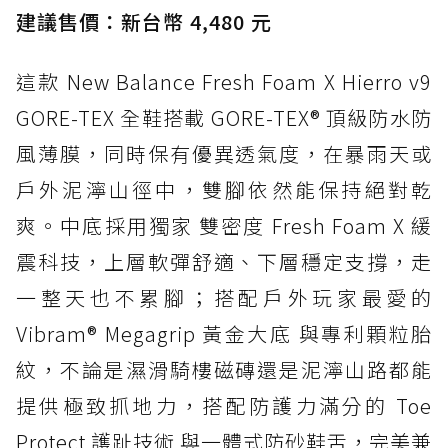
建議售價：新台幣 4,480 元
這款 New Balance Fresh Foam X Hierro v9
GORE-TEX 全鞋搭載 GORE-TEX® 頂級防水防
風薄膜，同時保有優異透氣度，在暴雨天或
戶外泥濘山徑中，雙腳依然能保持絕對乾
爽。中底採用獨家 雙密度 Fresh Foam X 緩
震科技，上層軟彈舒適、下層穩定支撐，走
一整天也不累腳；搭配戶外玩家最愛的
Vibram® Megagrip 黃金大底 與專利顆粒胎
紋，不論是濕滑騎樓磁磚還是泥濘山路都能
提供極致抓地力，搭配防護力滿分的 Toe
Protect 護趾技術 與一體式防砂鞋舌，完美兼