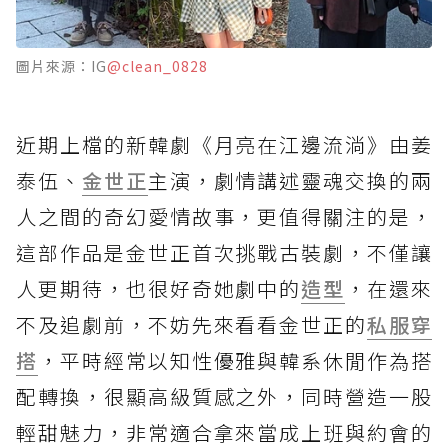
圖片來源：IG
@clean_0828
近期上檔的新韓劇《月亮在江邊流淌》由姜
泰伍、
金世正
主演，劇情講述靈魂交換的兩
人之間的奇幻愛情故事，更值得關注的是，
這部作品是金世正首次挑戰古裝劇，不僅讓
人更期待，也很好奇她劇中的
造型
，在還來
不及追劇前，不妨先來看看金世正的
私服穿
搭
，平時經常以知性優雅與韓系休閒作為搭
配轉換，很顯高級質感之外，同時營造一股
輕甜魅力，非常適合拿來當成上班與約會的