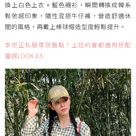
換上白色上衣 + 藍色襯衫，瞬間轉換成韓系
鬆弛感印象，隨性混搭牛仔褲，營造舒適休
閒的風格，再戴上棒球帽造型度輕鬆提升。
李世正私服穿搭盤點！上班約會都適用搭配
靈感LOOK 03.