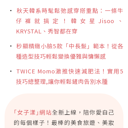
秋天韓系時髦鬆弛感穿搭重點：一條牛
仔褲就搞定！韓女星Jisoo、
KRYSTAL、秀智都在穿
秒顯精緻小臉5款「中長髮」範本！從各
種造型技巧輕鬆變換優雅與慵懶感
TWICE Momo激推快速減肥法！實用5
技巧總整理,讓你輕鬆鏟肉告別水腫
｢女子漾｣網站
全新上線，陪你愛自己
的每個樣子！最棒的美食旅遊、美妝