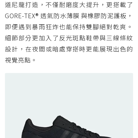
道尼龍打造，不僅耐磨度大提升，更搭載了
防水鞋推薦 6. HOKA Stinson Evo GTX：越野
復刻厚底，GORE-TEX 防水與增高神器一次滿
GORE-TEX® 透氣防水薄膜 與橡膠防泥護板，
足
即便遇到暴雨狂炸也能保持雙腳絕對乾爽。
防水鞋推薦 7. Timberland Motion Access：
細節部分更加入了反光斑點鞋帶與三線條紋
黃靴同級頂級防水，輕量化工裝健走鞋雨天必備
設計，在夜間或暗處穿搭時更能展現出色的
防水鞋推薦 7. Timberland Motion Access：
視覺亮點。
黃靴同級頂級防水，輕量化工裝健走鞋雨天必備
防水鞋推薦 8. Mizuno WAVE MUJIN LS
GTX：搭載 Vibram 黃金大底與 GORE-TEX 的
日系街頭潮鞋
防水鞋推薦 9. PALLADIUM OFF_BOUND
DISC WP+：首度導入旋鈕快穿，橘標防水加持
的城市波浪神鞋
防水鞋推薦 10. PUMA Voyage NITRO™ 4
GORE-TEX：氮氣中底注入，回彈與防滑兼具的