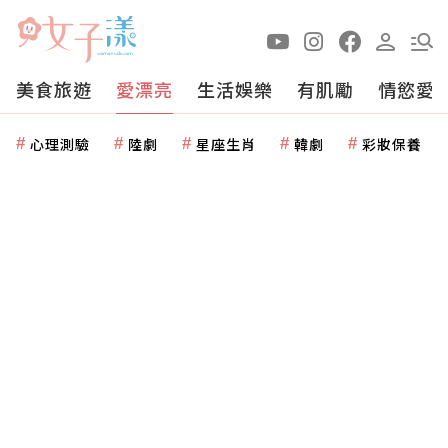
美食旅遊
愛漂亮
生活娛樂
有肌勵
情慾愛
心理測驗
陸劇
星座生肖
韓劇
彩妝保養