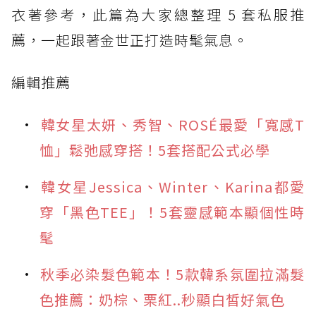
衣著參考，此篇為大家總整理 5 套私服推
薦，一起跟著金世正打造時髦氣息。
編輯推薦
韓女星太妍、秀智、ROSÉ最愛「寬感T
恤」鬆弛感穿搭！5套搭配公式必學
韓女星Jessica、Winter、Karina都愛
穿「黑色TEE」！5套靈感範本顯個性時
髦
秋季必染髮色範本！5款韓系氛圍拉滿髮
色推薦：奶棕、栗紅..秒顯白皙好氣色