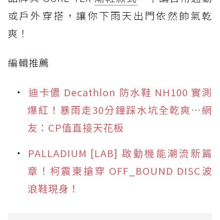
或戶外穿搭，讓你下雨天出門依然帥氣乾
爽！
編輯推薦
迪卡儂 Decathlon 防水鞋 NH100 實測
爆紅！暴雨走30分鐘踩水坑全乾爽⋯網
友：CP值直接天花板
PALLADIUM [LAB] 啟動機能潮流新篇
章！柯震東搶穿 OFF_BOUND DISC波
浪鞋現身！