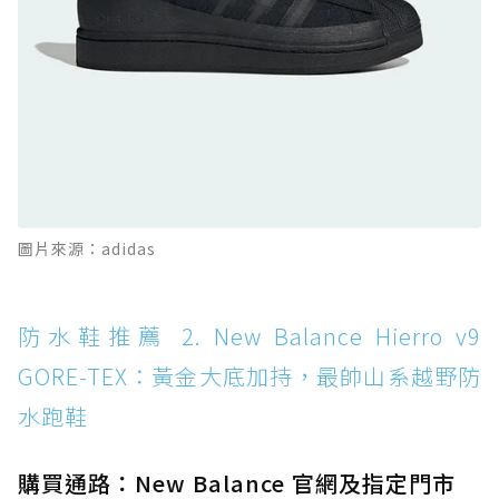
全天候越野跑鞋
防水鞋推薦 11. On Cloudhorizon 2 WP：腳
感軟彈、搭載 Missiongrip™ 的防水輕越野鞋
防水鞋推薦 12. Vans Crosspath XC GORE-
TEX：搭載 Vibram 大底與 GORE-TEX，顛覆
滑板印象的防水鞋
防水鞋推薦 13. Dr. Martens 1460 Rain
圖片來源：adidas
Boot：馬汀首款雨靴登場，經典八孔加上全防
水 PVC
防水鞋推薦 14. SKECHERS BADGER
防水鞋推薦 2. New Balance Hierro v9
WATERPROOF：一踩即穿懶人神器！搭載固特
GORE-TEX：黃金大底加持，最帥山系越野防
異大底與全防水厚底健走鞋
水跑鞋
防水鞋推薦 15. Brooks Cascadia 19 GTX：注
入氮氣中底與 GORE-TEX 的全地形碳中和神鞋
購買通路：New Balance 官網及指定門市