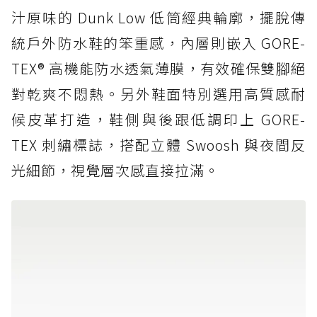
汁原味的 Dunk Low 低筒經典輪廓，擺脫傳
統戶外防水鞋的笨重感，內層則嵌入 GORE-
TEX® 高機能防水透氣薄膜，有效確保雙腳絕
對乾爽不悶熱。另外鞋面特別選用高質感耐
候皮革打造，鞋側與後跟低調印上 GORE-
TEX 刺繡標誌，搭配立體 Swoosh 與夜間反
光細節，視覺層次感直接拉滿。