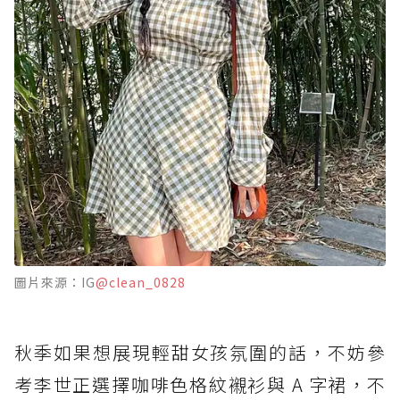
圖片來源：IG
@clean_0828
秋季如果想展現輕甜女孩氛圍的話，不妨參
考李世正選擇咖啡色格紋襯衫與 A 字裙，不