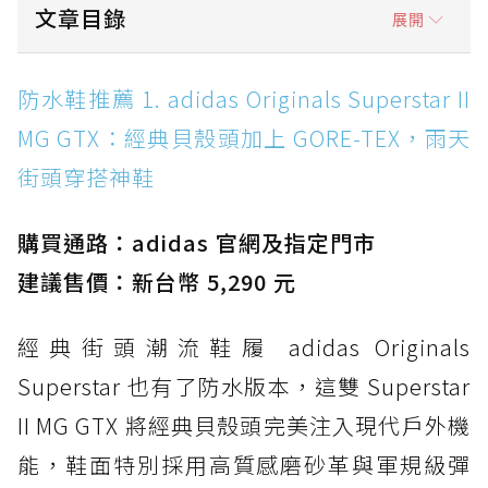
文章目錄
展開
防水鞋推薦 1. adidas Originals Superstar II
防水鞋推薦 1. adidas Originals Superstar II
MG GTX：經典貝殼頭加上 GORE-TEX，雨天街
MG GTX：經典貝殼頭加上 GORE-TEX，雨天
頭穿搭神鞋
街頭穿搭神鞋
防水鞋推薦 2. New Balance Hierro v9 GORE-
TEX：黃金大底加持，最帥山系越野防水跑鞋
購買通路：adidas 官網及指定門市
防水鞋推薦 3. Nike Dunk Low GORE-TEX：
經典 Dunk 輪廓加上防水科技，雨天穿搭帥度不
建議售價：新台幣 5,290 元
打折
經典街頭潮流鞋履 adidas Originals
防水鞋推薦 4. ASICS TRABUCO 14 GTX：搭
載 GORE-TEX 隱形貼合科技，全方位防水神鞋
Superstar 也有了防水版本，這雙 Superstar
防水鞋推薦 5. Salomon XT-6 GORE-TEX：潮
II MG GTX 將經典貝殼頭完美注入現代戶外機
人必備山系鞋王！防滑、防水與街頭顏值一次攻
能，鞋面特別採用高質感磨砂革與軍規級彈
頂