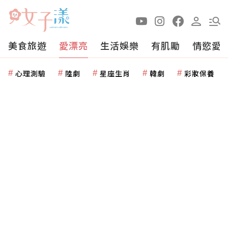
美食旅遊
愛漂亮
生活娛樂
有肌勵
情慾愛
心理測驗
陸劇
星座生肖
韓劇
彩妝保養