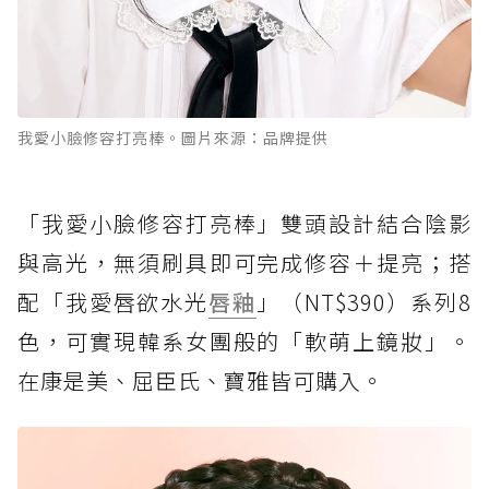
我愛小臉修容打亮棒。圖片來源：品牌提供
「我愛小臉修容打亮棒」雙頭設計結合陰影
與高光，無須刷具即可完成修容＋提亮；搭
配「我愛唇欲水光
唇釉
」（NT$390）系列8
色，可實現韓系女團般的「軟萌上鏡妝」。
在康是美、屈臣氏、寶雅皆可購入。