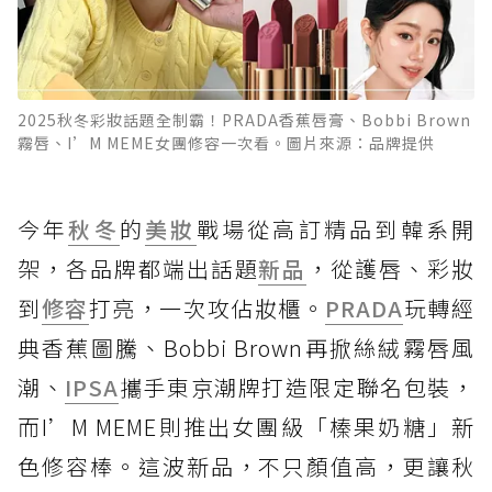
2025秋冬彩妝話題全制霸！PRADA香蕉唇膏、Bobbi Brown
霧唇、I’M MEME女團修容一次看。圖片來源：品牌提供
今年
秋冬
的
美妝
戰場從高訂精品到韓系開
架，各品牌都端出話題
新品
，從護唇、彩妝
到
修容
打亮，一次攻佔妝櫃。
PRADA
玩轉經
典香蕉圖騰、Bobbi Brown再掀絲絨霧唇風
潮、
IPSA
攜手東京潮牌打造限定聯名包裝，
而I’M MEME則推出女團級「榛果奶糖」新
色修容棒。這波新品，不只顏值高，更讓秋