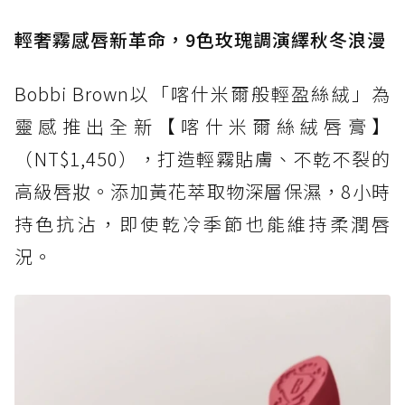
輕奢霧感唇新革命，9色玫瑰調演繹秋冬浪漫
Bobbi Brown以「喀什米爾般輕盈絲絨」為
靈感推出全新【喀什米爾絲絨唇膏】
（NT$1,450），打造輕霧貼膚、不乾不裂的
高級唇妝。添加黃花萃取物深層保濕，8小時
持色抗沾，即使乾冷季節也能維持柔潤唇
況。