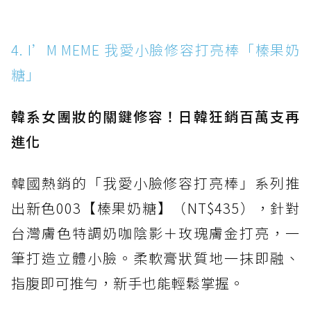
4. I’M MEME 我愛小臉修容打亮棒「榛果奶
糖」
韓系女團妝的關鍵修容！日韓狂銷百萬支再
進化
韓國熱銷的「我愛小臉修容打亮棒」系列推
出新色003【榛果奶糖】（NT$435），針對
台灣膚色特調奶咖陰影＋玫瑰膚金打亮，一
筆打造立體小臉。柔軟膏狀質地一抹即融、
指腹即可推勻，新手也能輕鬆掌握。