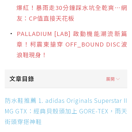
爆紅！暴雨走30分鐘踩水坑全乾爽⋯網
友：CP值直接天花板
PALLADIUM [LAB] 啟動機能潮流新篇
章！柯震東搶穿 OFF_BOUND DISC波
浪鞋現身！
文章目錄
展開
防水鞋推薦 1. adidas Originals Superstar II
防水鞋推薦 1. adidas Originals Superstar II
MG GTX：經典貝殼頭加上 GORE-TEX，雨天街
MG GTX：經典貝殼頭加上 GORE-TEX，雨天
頭穿搭神鞋
街頭穿搭神鞋
防水鞋推薦 2. New Balance Hierro v9 GORE-
TEX：黃金大底加持，最帥山系越野防水跑鞋