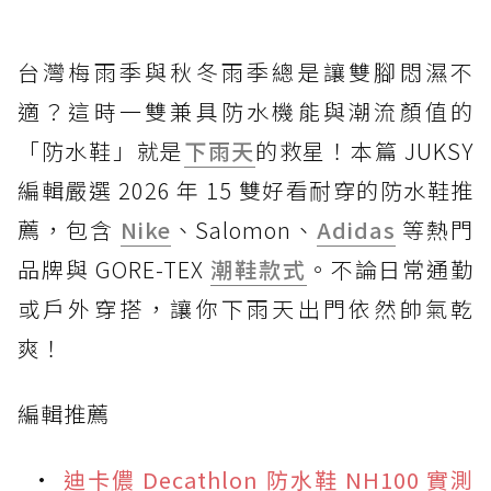
台灣梅雨季與秋冬雨季總是讓雙腳悶濕不
適？這時一雙兼具防水機能與潮流顏值的
「防水鞋」就是
下雨天
的救星！本篇 JUKSY
編輯嚴選 2026 年 15 雙好看耐穿的防水鞋推
薦，包含
Nike
、Salomon、
Adidas
等熱門
品牌與 GORE-TEX
潮鞋款式
。不論日常通勤
或戶外穿搭，讓你下雨天出門依然帥氣乾
爽！
編輯推薦
迪卡儂 Decathlon 防水鞋 NH100 實測