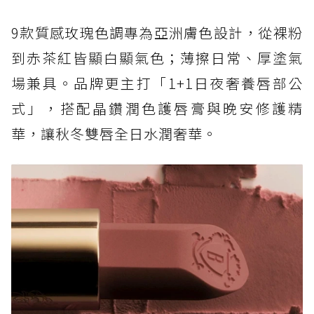
9款質感玫瑰色調專為亞洲膚色設計，從裸粉
到赤茶紅皆顯白顯氣色；薄擦日常、厚塗氣
場兼具。品牌更主打「1+1日夜奢養唇部公
式」，搭配晶鑽潤色護唇膏與晚安修護精
華，讓秋冬雙唇全日水潤奢華。