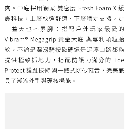
爽。中底採用獨家 雙密度 Fresh Foam X 緩
震科技，上層軟彈舒適、下層穩定支撐，走
一整天也不累腳；搭配戶外玩家最愛的
Vibram® Megagrip 黃金大底 與專利顆粒胎
紋，不論是濕滑騎樓磁磚還是泥濘山路都能
提供極致抓地力，搭配防護力滿分的 Toe
Protect 護趾技術 與一體式防砂鞋舌，完美兼
具了潮流外型與硬核機能。