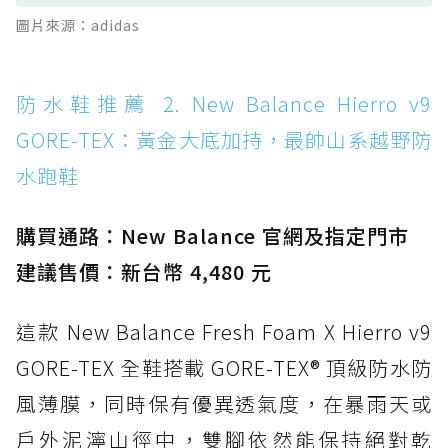
防水鞋推薦 13. Dr. Martens 1460 Rain
圖片來源：adidas
Boot：馬汀首款雨靴登場，經典八孔加上全防
水 PVC
防水鞋推薦 14. SKECHERS BADGER
防水鞋推薦 2. New Balance Hierro v9
WATERPROOF：一踩即穿懶人神器！搭載固特
GORE-TEX：黃金大底加持，最帥山系越野防
異大底與全防水厚底健走鞋
水跑鞋
防水鞋推薦 15. Brooks Cascadia 19 GTX：注
入氮氣中底與 GORE-TEX 的全地形碳中和神鞋
購買通路：New Balance 官網及指定門市
建議售價：新台幣 4,480 元
這款 New Balance Fresh Foam X Hierro v9
GORE-TEX 全鞋搭載 GORE-TEX® 頂級防水防
風薄膜，同時保有優異透氣度，在暴雨天或
戶外泥濘山徑中，雙腳依然能保持絕對乾