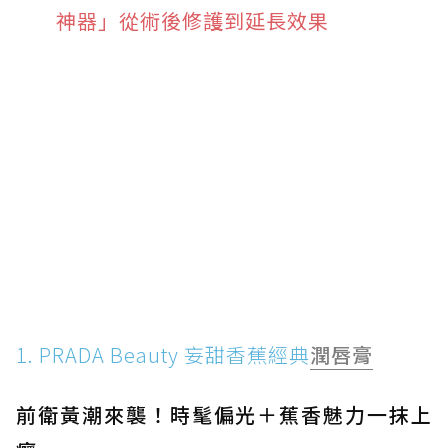
神器」從術後修護到延長效果
1. PRADA Beauty 妄甜香蕉經典
潤唇膏
前衛黃潮來襲！時髦偏光＋蕉香魅力一抹上