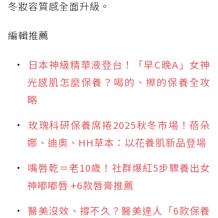
冬妝容質感全面升級。
編輯推薦
日本神級精華液登台！「早C晚A」女神
光感肌怎麼保養？喝的、擦的保養全攻
略
玫瑰科研保養席捲2025秋冬市場！蓓朵
娜、迪奧、HH草本：以花養肌新品登場
嘴唇乾＝老10歲！社群爆紅5步驟養出女
神嘟嘟唇 +6款唇膏推薦
醫美沒效、撐不久？醫美達人「6款保養