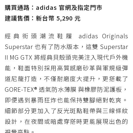
購買通路：adidas 官網及指定門市
防水鞋推薦 3. Nike Dunk Low GORE-TEX：
經典 Dunk 輪廓加上防水科技，雨天穿搭帥度不
建議售價：新台幣 5,290 元
打折
經典街頭潮流鞋履 adidas Originals
防水鞋推薦 4. ASICS TRABUCO 14 GTX：搭
載 GORE-TEX 隱形貼合科技，全方位防水神鞋
Superstar 也有了防水版本，這雙 Superstar
防水鞋推薦 5. Salomon XT-6 GORE-TEX：潮
II MG GTX 將經典貝殼頭完美注入現代戶外機
人必備山系鞋王！防滑、防水與街頭顏值一次攻
能，鞋面特別採用高質感磨砂革與軍規級彈
頂
道尼龍打造，不僅耐磨度大提升，更搭載了
防水鞋推薦 6. HOKA Stinson Evo GTX：越野
復刻厚底，GORE-TEX 防水與增高神器一次滿
GORE-TEX® 透氣防水薄膜 與橡膠防泥護板，
足
即便遇到暴雨狂炸也能保持雙腳絕對乾爽。
防水鞋推薦 7. Timberland Motion Access：
細節部分更加入了反光斑點鞋帶與三線條紋
黃靴同級頂級防水，輕量化工裝健走鞋雨天必備
設計，在夜間或暗處穿搭時更能展現出色的
防水鞋推薦 7. Timberland Motion Access：
視覺亮點。
黃靴同級頂級防水，輕量化工裝健走鞋雨天必備