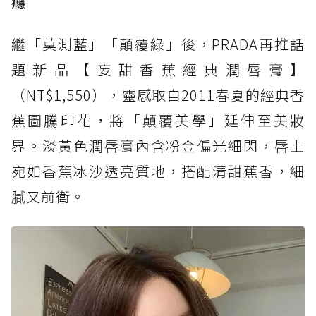
癮
繼「莫測藍」「顛覆綠」後，PRADA再推話
題新品【妄甜香蕉經典潤唇膏】
（NT$1,550），靈感取自2011春夏的經典香
蕉圖騰印花，將「顛覆美學」延伸至美妝
界。淡黃色潤唇膏內含粉金偏光細閃，唇上
宛如香蕉冰沙透亮質地，搭配清甜蕉香，細
膩又前衛。