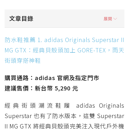
文章目錄
展開
防水鞋推薦 1. adidas Originals Superstar II
防水鞋推薦 1. adidas Originals Superstar II
MG GTX：經典貝殼頭加上 GORE-TEX，雨天街
MG GTX：經典貝殼頭加上 GORE-TEX，雨天
頭穿搭神鞋
街頭穿搭神鞋
防水鞋推薦 2. New Balance Hierro v9 GORE-
TEX：黃金大底加持，最帥山系越野防水跑鞋
購買通路：adidas 官網及指定門市
防水鞋推薦 3. Nike Dunk Low GORE-TEX：
經典 Dunk 輪廓加上防水科技，雨天穿搭帥度不
建議售價：新台幣 5,290 元
打折
經典街頭潮流鞋履 adidas Originals
防水鞋推薦 4. ASICS TRABUCO 14 GTX：搭
載 GORE-TEX 隱形貼合科技，全方位防水神鞋
Superstar 也有了防水版本，這雙 Superstar
防水鞋推薦 5. Salomon XT-6 GORE-TEX：潮
II MG GTX 將經典貝殼頭完美注入現代戶外機