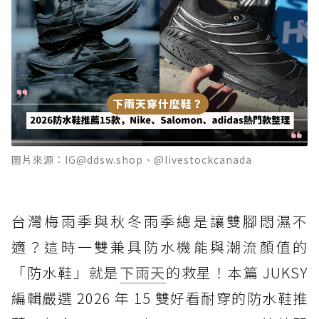
圖片來源：IG@ddsw.shop、@livestockcanada
台灣梅雨季與秋冬雨季總是讓雙腳悶濕不
適？這時一雙兼具防水機能與潮流顏值的
「防水鞋」就是
下雨天
的救星！本篇 JUKSY
編輯嚴選 2026 年 15 雙好看耐穿的防水鞋推