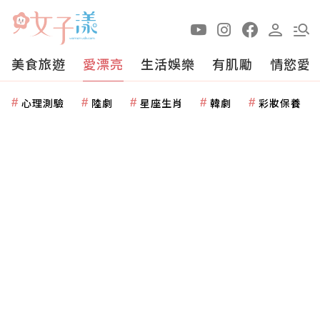
美食旅遊
愛漂亮
生活娛樂
有肌勵
情慾愛
心理測驗
陸劇
星座生肖
韓劇
彩妝保養