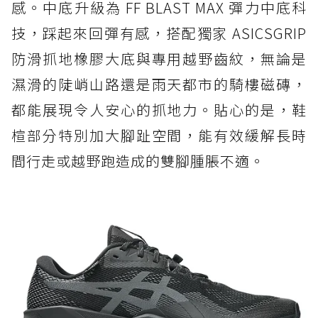
感。中底升級為 FF BLAST MAX 彈力中底科
技，踩起來回彈有感，搭配獨家 ASICSGRIP
防滑抓地橡膠大底與專用越野齒紋，無論是
濕滑的陡峭山路還是雨天都市的騎樓磁磚，
都能展現令人安心的抓地力。貼心的是，鞋
楦部分特別加大腳趾空間，能有效緩解長時
間行走或越野跑造成的雙腳腫脹不適。