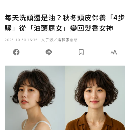
每天洗頭還是油？秋冬頭皮保養「4步
驟」從「油頭屑女」變回髮香女神
2025-10-30 16:35
女子漾／編輯張念慈