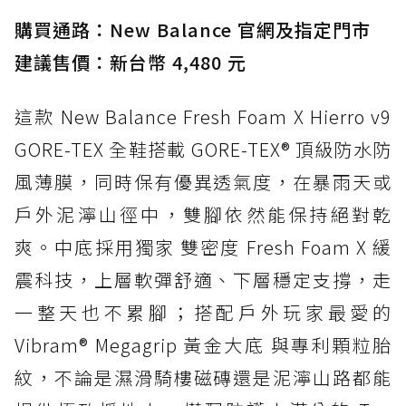
入氮氣中底與 GORE-TEX 的全地形碳中和神鞋
購買通路：New Balance 官網及指定門市
建議售價：新台幣 4,480 元
這款 New Balance Fresh Foam X Hierro v9
GORE-TEX 全鞋搭載 GORE-TEX® 頂級防水防
風薄膜，同時保有優異透氣度，在暴雨天或
戶外泥濘山徑中，雙腳依然能保持絕對乾
爽。中底採用獨家 雙密度 Fresh Foam X 緩
震科技，上層軟彈舒適、下層穩定支撐，走
一整天也不累腳；搭配戶外玩家最愛的
Vibram® Megagrip 黃金大底 與專利顆粒胎
紋，不論是濕滑騎樓磁磚還是泥濘山路都能