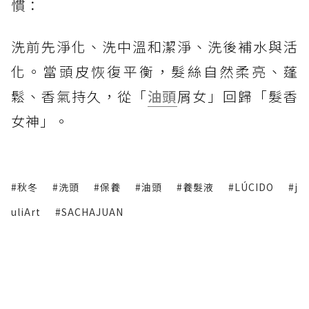
慣：
洗前先淨化、洗中溫和潔淨、洗後補水與活
化。當頭皮恢復平衡，髮絲自然柔亮、蓬
鬆、香氣持久，從「
油頭
屑女」回歸「髮香
女神」。
#秋冬
#洗頭
#保養
#油頭
#養髮液
#LÚCIDO
#j
uliArt
#SACHAJUAN