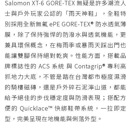
Salomon XT-6 GORE-TEX 無疑是許多潮流人
士與戶外玩家公認的「雨天神鞋」，全鞋特
別採用全新無氟 ePE GORE-TEX® 防水透氣薄
膜，除了保持強悍的防潑水與透氣機能，更
兼具環保概念，在梅雨季或暴雨天踩出門也
能讓雙腳保持絕對乾爽。性能方面，搭載品
牌標誌性的 ACS 系統 與 Contagrip® 專利高
抓地力大底，不管是踏在台灣都市極度濕滑
的騎樓磁磚，還是戶外碎石泥濘山道，都能
給予絕佳的步伐穩定度與防滑表現；搭配方
便的 Quicklace™ 快綁鞋帶系統，一拉即定
型，完美呈現在地機能與俐落外型。