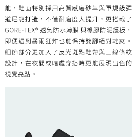
人必備山系鞋王！防滑、防水與街頭顏值一次攻
能，鞋面特別採用高質感磨砂革與軍規級彈
頂
道尼龍打造，不僅耐磨度大提升，更搭載了
防水鞋推薦 6. HOKA Stinson Evo GTX：越野
復刻厚底，GORE-TEX 防水與增高神器一次滿
GORE-TEX® 透氣防水薄膜 與橡膠防泥護板，
足
即便遇到暴雨狂炸也能保持雙腳絕對乾爽。
防水鞋推薦 7. Timberland Motion Access：
細節部分更加入了反光斑點鞋帶與三線條紋
黃靴同級頂級防水，輕量化工裝健走鞋雨天必備
設計，在夜間或暗處穿搭時更能展現出色的
防水鞋推薦 7. Timberland Motion Access：
視覺亮點。
黃靴同級頂級防水，輕量化工裝健走鞋雨天必備
防水鞋推薦 8. Mizuno WAVE MUJIN LS
GTX：搭載 Vibram 黃金大底與 GORE-TEX 的
日系街頭潮鞋
防水鞋推薦 9. PALLADIUM OFF_BOUND
DISC WP+：首度導入旋鈕快穿，橘標防水加持
的城市波浪神鞋