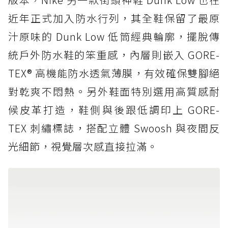
近年正式加入防水行列，其全鞋保留了最原
汁原味的 Dunk Low 低筒經典輪廓，擺脫傳
統戶外防水鞋的笨重感，內層則嵌入 GORE-
TEX® 高機能防水透氣薄膜，有效確保雙腳絕
對乾爽不悶熱。另外鞋面特別選用高質感耐
候皮革打造，鞋側與後跟低調印上 GORE-
TEX 刺繡標誌，搭配立體 Swoosh 與夜間反
光細節，視覺層次感直接拉滿。