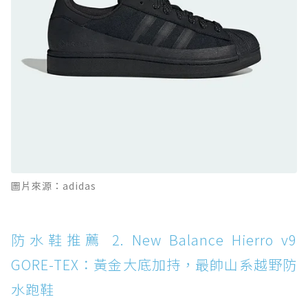
防水鞋推薦 10. PUMA Voyage NITRO™ 4
GORE-TEX：氮氣中底注入，回彈與防滑兼具的
全天候越野跑鞋
防水鞋推薦 11. On Cloudhorizon 2 WP：腳
感軟彈、搭載 Missiongrip™ 的防水輕越野鞋
防水鞋推薦 12. Vans Crosspath XC GORE-
TEX：搭載 Vibram 大底與 GORE-TEX，顛覆
滑板印象的防水鞋
防水鞋推薦 13. Dr. Martens 1460 Rain
圖片來源：adidas
Boot：馬汀首款雨靴登場，經典八孔加上全防
水 PVC
防水鞋推薦 14. SKECHERS BADGER
防水鞋推薦 2. New Balance Hierro v9
WATERPROOF：一踩即穿懶人神器！搭載固特
GORE-TEX：黃金大底加持，最帥山系越野防
異大底與全防水厚底健走鞋
水跑鞋
防水鞋推薦 15. Brooks Cascadia 19 GTX：注