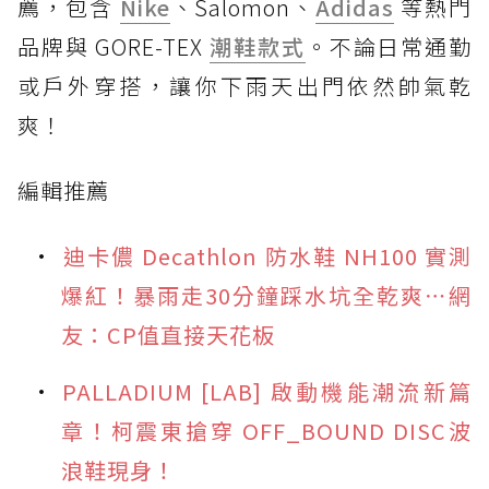
薦，包含
Nike
、Salomon、
Adidas
等熱門
品牌與 GORE-TEX
潮鞋款式
。不論日常通勤
或戶外穿搭，讓你下雨天出門依然帥氣乾
爽！
編輯推薦
迪卡儂 Decathlon 防水鞋 NH100 實測
爆紅！暴雨走30分鐘踩水坑全乾爽⋯網
友：CP值直接天花板
PALLADIUM [LAB] 啟動機能潮流新篇
章！柯震東搶穿 OFF_BOUND DISC波
浪鞋現身！