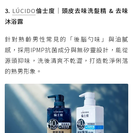
3.
LÚCIDO
倫士度｜頭皮去味洗髮精 & 去味
沐浴露
針對熟齡男性常見的「後腦勺味」與油膩
感，採用IPMP抗菌成分與無矽靈設計，能從
源頭抑味，洗後清爽不乾澀，打造乾淨俐落
的熟男形象。