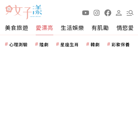
美食旅遊
愛漂亮
生活娛樂
有肌勵
情慾愛
心理測驗
陸劇
星座生肖
韓劇
彩妝保養