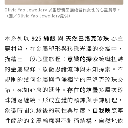
Olivia Yao Jewellery 以重磅新品描繪當代女性的心靈篇章。
（圖／Olivia Yao Jewellery提供）
本系列以
925 純銀
與
天然巴洛克珍珠
為主
要材質，在金屬塑形與珍珠光澤的交織中，
描繪出三段心靈旅程：
意識的探索
蜿蜒扭轉
的金屬線條，象徵思緒流轉與未知探索。不
規則的幾何金屬與色澤獨特的巴洛克珍珠交
錯，宛如心念的延伸。
存在的堆疊
多層次珍
珠錯落纏繞，形成立體的頸鍊與手鍊肌理，
象徵時間沉澱後的韌性與厚度。
自我映照
率
性簡約的金屬輪廓與不對稱結構，自然地依