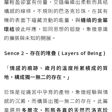
屬輕盈卻富有份量，交錯編織出柔軟而具結
構感的線條。不規則的巴洛克珍珠，在其有
機的表面下蘊藏流動的能量，與
纏繞的金屬
環結
彼此呼應，如同思想的迴旋，象徵意識
的擴張與未知的開展。
Sence 2 – 存在的堆疊 ( Layers of Being )
「
情感的痕跡、歲月的溫度所累積成的質
地，構成獨一無二的存在。」
珍珠是從痛苦中孕育的產物，象徵經驗與情
感的沉澱，而構築出獨一無二的存在。此篇
章選用
多層次、形態各異的天然巴洛克珍