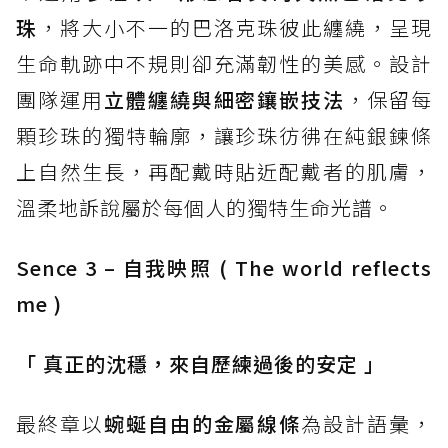
珠
，將大小不一的巴洛克珠彼此纏繞，呈現
生命軌跡中不規則卻充滿韌性的美感。設計
團隊運用
立體纏繞與細密鑲嵌技法
，保留每
顆珍珠的獨特輪廓，讓珍珠彷彿在純銀鍊條
上自然生長，再配戴時貼近配戴者的肌膚，
溫柔地訴說屬於每個人的獨特生命光譜。
Sence 3 – 自我映照 ( The world reflects
me )
「 真正的沈穩，來自歷練過後的安定 」
最終章以
蜿蜒自由的金屬線條
為設計語彙，