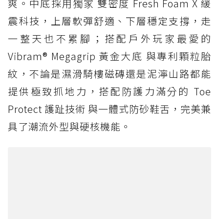
爽。中底採用獨家 雙密度 Fresh Foam X 緩
震科技，上層軟彈舒適、下層穩定支撐，走
一整天也不累腳；搭配戶外玩家最愛的
Vibram® Megagrip 黃金大底 與專利顆粒胎
紋，不論是濕滑騎樓磁磚還是泥濘山路都能
提供極致抓地力，搭配防護力滿分的 Toe
Protect 護趾技術 與一體式防砂鞋舌，完美兼
具了潮流外型與硬核機能。