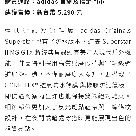
購買通路：adidas 官網及指定門市
防水鞋推薦 3. Nike Dunk Low GORE-TEX：
經典 Dunk 輪廓加上防水科技，雨天穿搭帥度不
建議售價：新台幣 5,290 元
打折
經典街頭潮流鞋履 adidas Originals
防水鞋推薦 4. ASICS TRABUCO 14 GTX：搭
載 GORE-TEX 隱形貼合科技，全方位防水神鞋
Superstar 也有了防水版本，這雙 Superstar
防水鞋推薦 5. Salomon XT-6 GORE-TEX：潮
II MG GTX 將經典貝殼頭完美注入現代戶外機
人必備山系鞋王！防滑、防水與街頭顏值一次攻
能，鞋面特別採用高質感磨砂革與軍規級彈
頂
道尼龍打造，不僅耐磨度大提升，更搭載了
防水鞋推薦 6. HOKA Stinson Evo GTX：越野
復刻厚底，GORE-TEX 防水與增高神器一次滿
GORE-TEX® 透氣防水薄膜 與橡膠防泥護板，
足
即便遇到暴雨狂炸也能保持雙腳絕對乾爽。
防水鞋推薦 7. Timberland Motion Access：
細節部分更加入了反光斑點鞋帶與三線條紋
黃靴同級頂級防水，輕量化工裝健走鞋雨天必備
設計，在夜間或暗處穿搭時更能展現出色的
防水鞋推薦 7. Timberland Motion Access：
視覺亮點。
黃靴同級頂級防水，輕量化工裝健走鞋雨天必備