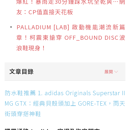
爆紅！暴雨走30分鐘踩水坑全乾爽⋯網
友：CP值直接天花板
PALLADIUM [LAB] 啟動機能潮流新篇
章！柯震東搶穿 OFF_BOUND DISC波
浪鞋現身！
文章目錄
展開
防水鞋推薦 1. adidas Originals Superstar II
防水鞋推薦 1. adidas Originals Superstar II
MG GTX：經典貝殼頭加上 GORE-TEX，雨天街
MG GTX：經典貝殼頭加上 GORE-TEX，雨天
頭穿搭神鞋
街頭穿搭神鞋
防水鞋推薦 2. New Balance Hierro v9 GORE-
TEX：黃金大底加持，最帥山系越野防水跑鞋