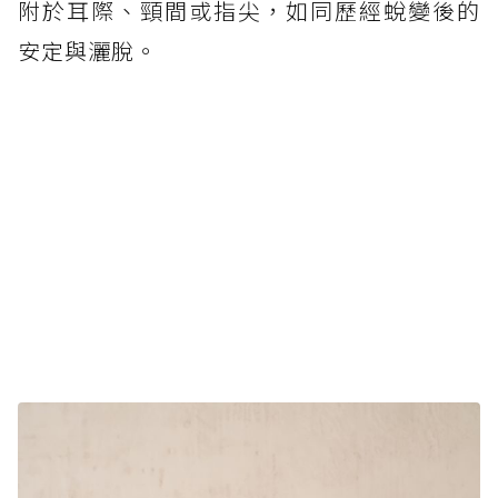
附於耳際、頸間或指尖，如同歷經蛻變後的
安定與灑脫。