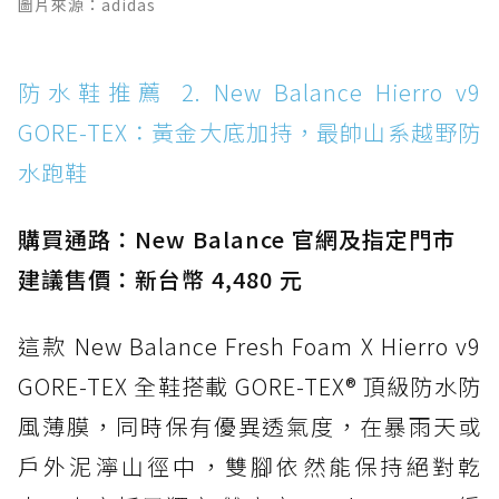
圖片來源：adidas
Boot：馬汀首款雨靴登場，經典八孔加上全防
水 PVC
防水鞋推薦 14. SKECHERS BADGER
防水鞋推薦 2. New Balance Hierro v9
WATERPROOF：一踩即穿懶人神器！搭載固特
GORE-TEX：黃金大底加持，最帥山系越野防
異大底與全防水厚底健走鞋
水跑鞋
防水鞋推薦 15. Brooks Cascadia 19 GTX：注
入氮氣中底與 GORE-TEX 的全地形碳中和神鞋
購買通路：New Balance 官網及指定門市
建議售價：新台幣 4,480 元
這款 New Balance Fresh Foam X Hierro v9
GORE-TEX 全鞋搭載 GORE-TEX® 頂級防水防
風薄膜，同時保有優異透氣度，在暴雨天或
戶外泥濘山徑中，雙腳依然能保持絕對乾