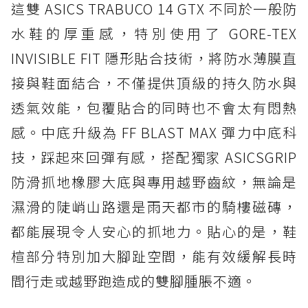
這雙 ASICS TRABUCO 14 GTX 不同於一般防
水鞋的厚重感，特別使用了 GORE-TEX
INVISIBLE FIT 隱形貼合技術，將防水薄膜直
接與鞋面結合，不僅提供頂級的持久防水與
透氣效能，包覆貼合的同時也不會太有悶熱
感。中底升級為 FF BLAST MAX 彈力中底科
技，踩起來回彈有感，搭配獨家 ASICSGRIP
防滑抓地橡膠大底與專用越野齒紋，無論是
濕滑的陡峭山路還是雨天都市的騎樓磁磚，
都能展現令人安心的抓地力。貼心的是，鞋
楦部分特別加大腳趾空間，能有效緩解長時
間行走或越野跑造成的雙腳腫脹不適。