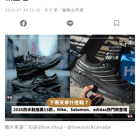
我已詳閱贊助說明，且同意站方的使用條款。
2026-07-30 15:25
女子漾／編輯金柔葳
您當前剩餘 U 利點數：
0
點；前往
購買點數
圖片來源：IG@ddsw.shop、@livestockcanada