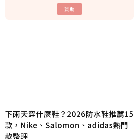
贊助
贊助說明
為了鼓勵作者持續創作更好的內容，會員可以
使用「贊助」功能實質回饋給喜愛的作者。可
將您認為適合的點數贈送給作者，一旦使用贊
助點數即不得撤銷，單筆贊助最低點數為30
點，最高點數沒有上限。
U 利點數 1 點 = NTD 1 元。
下雨天穿什麼鞋？2026防水鞋推薦15
款，Nike、Salomon、adidas熱門
確認送出
款整理