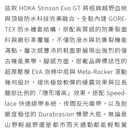
這款 HOKA Stinson Evo GT 將經典越野血統
與頂級防水科技完美融合，全鞋內建 GORE-
TEX 防水襪套結構，搭配高質感的防撕裂面
料與磨砂革覆層，不僅防潑水與抗撕裂機能
滿點，層次感豐沛的鞋面更展現出強烈的復
古機能美學。腳感方面，搭載品牌標誌性的
超厚壓模 EVA 泡棉中底與 Meta-Rocker 滾動
幾何設計，提供極致軟彈的緩震效果與拉長
腿部比例的「隱形增高」效果。搭配 Speed-
lace 快速綁帶系統、夜間反光織帶，以及耐
磨度極佳的 Durabrasion 橡膠大底，無論是
山野輕越野還是都市雨天通勤都能輕鬆駕