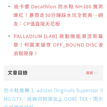
迪卡儂 Decathlon 防水鞋 NH100 實測
爆紅！暴雨走30分鐘踩水坑全乾爽⋯網
友：CP值直接天花板
PALLADIUM [LAB] 啟動機能潮流新篇
章！柯震東搶穿 OFF_BOUND DISC波
浪鞋現身！
文章目錄
展開
防水鞋推薦 1. adidas Originals Superstar II
防水鞋推薦 1. adidas Originals Superstar II
MG GTX：經典貝殼頭加上 GORE-TEX，雨天街
MG GTX：經典貝殼頭加上 GORE-TEX，雨天
頭穿搭神鞋