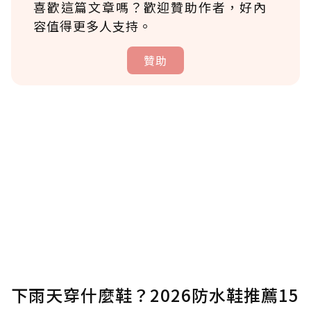
喜歡這篇文章嗎？歡迎贊助作者，好內
容值得更多人支持。
贊助
贊助說明
為了鼓勵作者持續創作更好的內容，會員可以
使用「贊助」功能實質回饋給喜愛的作者。可
將您認為適合的點數贈送給作者，一旦使用贊
助點數即不得撤銷，單筆贊助最低點數為30
點，最高點數沒有上限。
U 利點數 1 點 = NTD 1 元。
下雨天穿什麼鞋？2026防水鞋推薦15