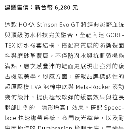
建議售價：新台幣 6,280 元
這款 HOKA Stinson Evo GT 將經典越野血統
與頂級防水科技完美融合，全鞋內建 GORE-
TEX 防水襪套結構，搭配高質感的防撕裂面
料與磨砂革覆層，不僅防潑水與抗撕裂機能
滿點，層次感豐沛的鞋面更展現出強烈的復
古機能美學。腳感方面，搭載品牌標誌性的
超厚壓模 EVA 泡棉中底與 Meta-Rocker 滾動
幾何設計，提供極致軟彈的緩震效果與拉長
腿部比例的「隱形增高」效果。搭配 Speed-
lace 快速綁帶系統、夜間反光織帶，以及耐
磨度極佳的 Durabrasion 橡膠大底，無論是