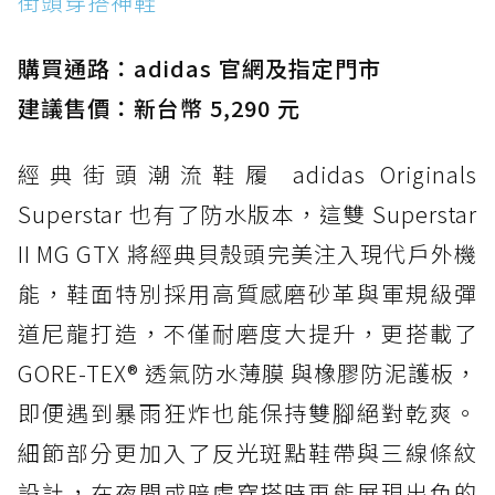
街頭穿搭神鞋
防水鞋推薦 2. New Balance Hierro v9 GORE-
TEX：黃金大底加持，最帥山系越野防水跑鞋
購買通路：adidas 官網及指定門市
防水鞋推薦 3. Nike Dunk Low GORE-TEX：
經典 Dunk 輪廓加上防水科技，雨天穿搭帥度不
建議售價：新台幣 5,290 元
打折
經典街頭潮流鞋履 adidas Originals
防水鞋推薦 4. ASICS TRABUCO 14 GTX：搭
載 GORE-TEX 隱形貼合科技，全方位防水神鞋
Superstar 也有了防水版本，這雙 Superstar
防水鞋推薦 5. Salomon XT-6 GORE-TEX：潮
II MG GTX 將經典貝殼頭完美注入現代戶外機
人必備山系鞋王！防滑、防水與街頭顏值一次攻
能，鞋面特別採用高質感磨砂革與軍規級彈
頂
道尼龍打造，不僅耐磨度大提升，更搭載了
防水鞋推薦 6. HOKA Stinson Evo GTX：越野
復刻厚底，GORE-TEX 防水與增高神器一次滿
GORE-TEX® 透氣防水薄膜 與橡膠防泥護板，
足
即便遇到暴雨狂炸也能保持雙腳絕對乾爽。
防水鞋推薦 7. Timberland Motion Access：
細節部分更加入了反光斑點鞋帶與三線條紋
黃靴同級頂級防水，輕量化工裝健走鞋雨天必備
設計，在夜間或暗處穿搭時更能展現出色的