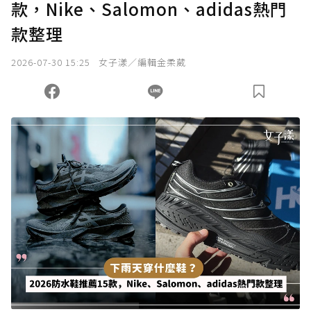
款，Nike、Salomon、adidas熱門
確認送出
款整理
我已詳閱贊助說明，且同意站方的使用條款。
2026-07-30 15:25
女子漾／編輯金柔葳
您當前剩餘 U 利點數：
0
點；前往
購買點數