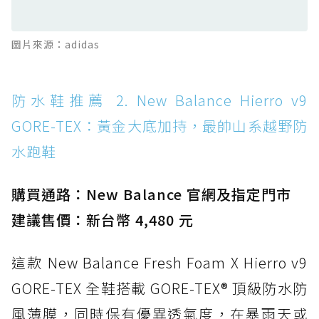
滑板印象的防水鞋
防水鞋推薦 13. Dr. Martens 1460 Rain
圖片來源：adidas
Boot：馬汀首款雨靴登場，經典八孔加上全防
水 PVC
防水鞋推薦 14. SKECHERS BADGER
防水鞋推薦 2. New Balance Hierro v9
WATERPROOF：一踩即穿懶人神器！搭載固特
GORE-TEX：黃金大底加持，最帥山系越野防
異大底與全防水厚底健走鞋
水跑鞋
防水鞋推薦 15. Brooks Cascadia 19 GTX：注
入氮氣中底與 GORE-TEX 的全地形碳中和神鞋
購買通路：New Balance 官網及指定門市
建議售價：新台幣 4,480 元
這款 New Balance Fresh Foam X Hierro v9
GORE-TEX 全鞋搭載 GORE-TEX® 頂級防水防
風薄膜，同時保有優異透氣度，在暴雨天或