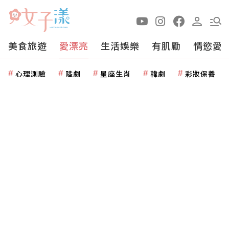
美食旅遊
愛漂亮
生活娛樂
有肌勵
情慾愛
心理測驗
陸劇
星座生肖
韓劇
彩妝保養