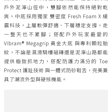
戶外泥濘山徑中，雙腳依然能保持絕對乾
爽。中底採用獨家 雙密度 Fresh Foam X 緩
震科技，上層軟彈舒適、下層穩定支撐，走
一整天也不累腳；搭配戶外玩家最愛的
Vibram® Megagrip 黃金大底 與專利顆粒胎
紋，不論是濕滑騎樓磁磚還是泥濘山路都能
提供極致抓地力，搭配防護力滿分的 Toe
Protect 護趾技術 與一體式防砂鞋舌，完美兼
具了潮流外型與硬核機能。