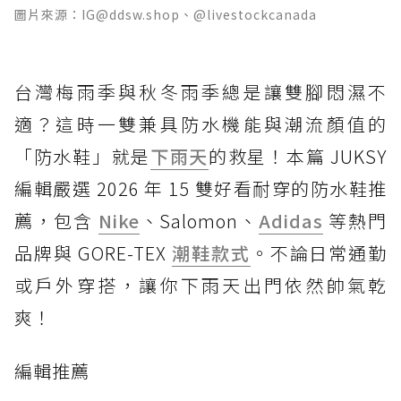
圖片來源：IG@ddsw.shop、@livestockcanada
台灣梅雨季與秋冬雨季總是讓雙腳悶濕不
適？這時一雙兼具防水機能與潮流顏值的
「防水鞋」就是
下雨天
的救星！本篇 JUKSY
編輯嚴選 2026 年 15 雙好看耐穿的防水鞋推
薦，包含
Nike
、Salomon、
Adidas
等熱門
品牌與 GORE-TEX
潮鞋款式
。不論日常通勤
或戶外穿搭，讓你下雨天出門依然帥氣乾
爽！
編輯推薦