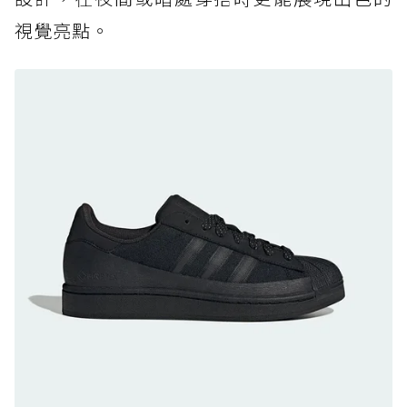
防水鞋推薦 7. Timberland Motion Access：
視覺亮點。
黃靴同級頂級防水，輕量化工裝健走鞋雨天必備
防水鞋推薦 8. Mizuno WAVE MUJIN LS
GTX：搭載 Vibram 黃金大底與 GORE-TEX 的
日系街頭潮鞋
防水鞋推薦 9. PALLADIUM OFF_BOUND
DISC WP+：首度導入旋鈕快穿，橘標防水加持
的城市波浪神鞋
防水鞋推薦 10. PUMA Voyage NITRO™ 4
GORE-TEX：氮氣中底注入，回彈與防滑兼具的
全天候越野跑鞋
防水鞋推薦 11. On Cloudhorizon 2 WP：腳
感軟彈、搭載 Missiongrip™ 的防水輕越野鞋
防水鞋推薦 12. Vans Crosspath XC GORE-
TEX：搭載 Vibram 大底與 GORE-TEX，顛覆