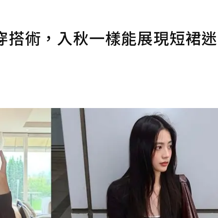
苞裙穿搭術，入秋一樣能展現短裙