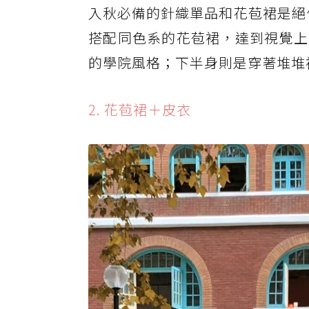
入秋必備的針織單品和花苞裙是絕佳
搭配同色系的花苞裙，達到視覺上
的學院風格；下半身則是穿著堆堆
2. 花苞裙＋皮衣