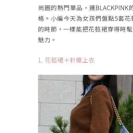
尚圈的熱門單品，連BLACKPINK
格。小編今天為女孩們盤點5套花
的時節，一樣能把花苞裙穿得時髦
魅力。
1. 花苞裙＋針織上衣