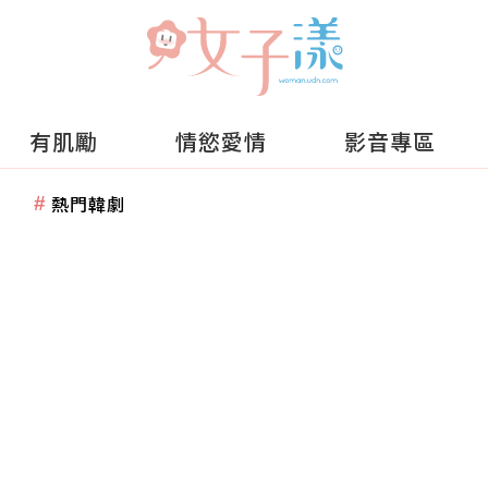
有肌勵
情慾愛情
影音專區
熱門韓劇