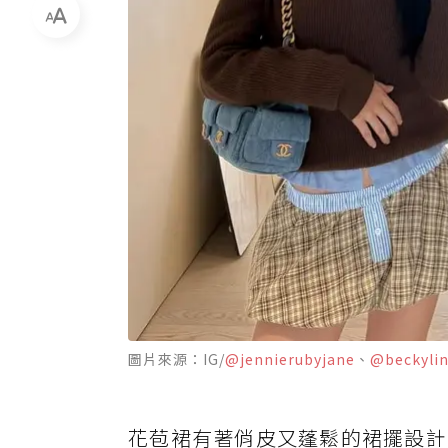
圖片來源：IG/
@jennierubyjane
、
@beckylin
花苞裙有著俏皮又蓬鬆的裙擺設計