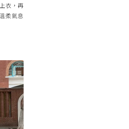
織上衣，再
溫柔氣息