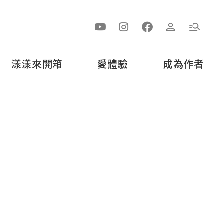
漾漾來開箱
愛體驗
成為作者