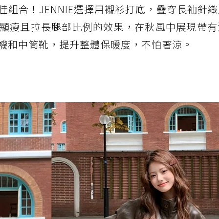
組合！JENNIE選擇用襯衫打底，疊穿長袖針
顯瘦且拉長腿部比例的效果，在秋風中展現帶有
襪和中筒靴，提升整體保暖度，不怕著涼。