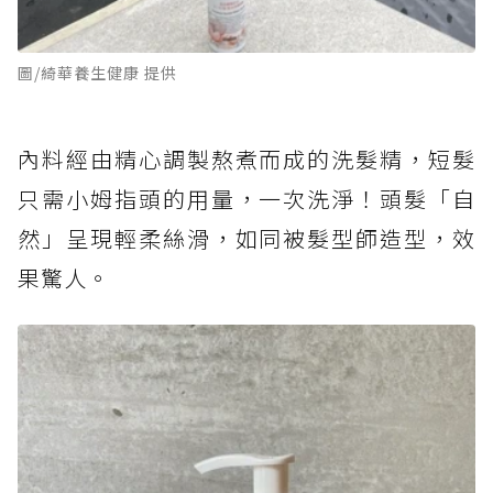
圖/綺華養生健康 提供
內料經由精心調製熬煮而成的洗髮精，短髮
只需小姆指頭的用量，一次洗淨！頭髮「自
然」呈現輕柔絲滑，如同被髮型師造型，效
果驚人。