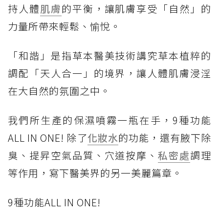
持人體
肌膚
的平衡，讓肌膚享受「自然」的
力量所帶來輕鬆、愉悅。
「和諧」是指草本醫美技術講究草本植粹的
調配「天人合一」的境界，讓人體肌膚浸淫
在大自然的氛圍之中。
我們所生產的保濕噴霧一瓶在手，9種功能
ALL IN ONE! 除了
化妝水
的功能，還有腋下除
臭、提昇空氣品質、穴道按摩、
私密處
調理
等作用，寫下醫美界的另一美麗篇章。
9種功能ALL IN ONE!