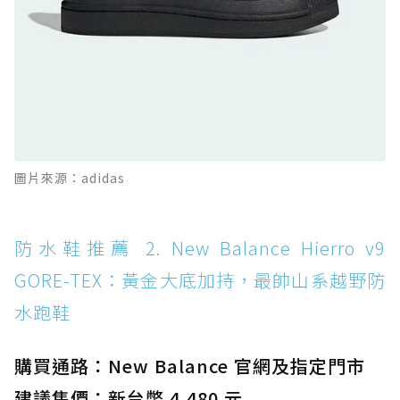
防水鞋推薦 11. On Cloudhorizon 2 WP：腳
感軟彈、搭載 Missiongrip™ 的防水輕越野鞋
防水鞋推薦 12. Vans Crosspath XC GORE-
TEX：搭載 Vibram 大底與 GORE-TEX，顛覆
滑板印象的防水鞋
防水鞋推薦 13. Dr. Martens 1460 Rain
圖片來源：adidas
Boot：馬汀首款雨靴登場，經典八孔加上全防
水 PVC
防水鞋推薦 14. SKECHERS BADGER
防水鞋推薦 2. New Balance Hierro v9
WATERPROOF：一踩即穿懶人神器！搭載固特
GORE-TEX：黃金大底加持，最帥山系越野防
異大底與全防水厚底健走鞋
水跑鞋
防水鞋推薦 15. Brooks Cascadia 19 GTX：注
入氮氣中底與 GORE-TEX 的全地形碳中和神鞋
購買通路：New Balance 官網及指定門市
建議售價：新台幣 4,480 元