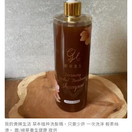
我的貴婦生活 草本植粹洗髮精，只要少許 一次洗淨 輕柔絲
滑。 圖/綺華養生健康 提供