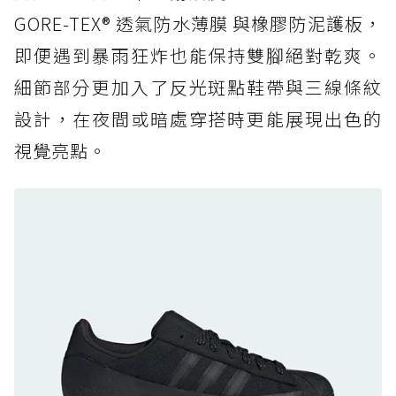
復刻厚底，GORE-TEX 防水與增高神器一次滿
GORE-TEX® 透氣防水薄膜 與橡膠防泥護板，
足
即便遇到暴雨狂炸也能保持雙腳絕對乾爽。
防水鞋推薦 7. Timberland Motion Access：
細節部分更加入了反光斑點鞋帶與三線條紋
黃靴同級頂級防水，輕量化工裝健走鞋雨天必備
設計，在夜間或暗處穿搭時更能展現出色的
防水鞋推薦 7. Timberland Motion Access：
視覺亮點。
黃靴同級頂級防水，輕量化工裝健走鞋雨天必備
防水鞋推薦 8. Mizuno WAVE MUJIN LS
GTX：搭載 Vibram 黃金大底與 GORE-TEX 的
日系街頭潮鞋
防水鞋推薦 9. PALLADIUM OFF_BOUND
DISC WP+：首度導入旋鈕快穿，橘標防水加持
的城市波浪神鞋
防水鞋推薦 10. PUMA Voyage NITRO™ 4
GORE-TEX：氮氣中底注入，回彈與防滑兼具的
全天候越野跑鞋