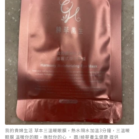
我的貴婦生活 草本三溫暖眼膜，熱水隔水加溫3分鐘，三溫暖
眼膜 溫暖你的眼，撫慰你的心 。 圖/綺華養生健康 提供