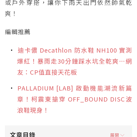
或戶外穿搭，讓你下雨天出門依然帥氣乾
爽！
編輯推薦
迪卡儂 Decathlon 防水鞋 NH100 實測
爆紅！暴雨走30分鐘踩水坑全乾爽⋯網
友：CP值直接天花板
PALLADIUM [LAB] 啟動機能潮流新篇
章！柯震東搶穿 OFF_BOUND DISC波
浪鞋現身！
文章目錄
展開