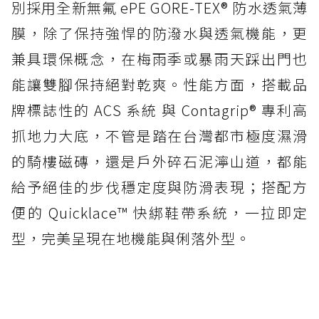
別採用全新無氟 ePE GORE-TEX® 防水透氣薄
膜，除了保持強悍的防潑水與透氣機能，更
兼具環保概念，在梅雨季或暴雨天踩出門也
能讓雙腳保持絕對乾爽。性能方面，搭載品
牌標誌性的 ACS 系統 與 Contagrip® 專利高
抓地力大底，不管是踏在台灣都市極度濕滑
的騎樓磁磚，還是戶外碎石泥濘山道，都能
給予絕佳的步伐穩定度與防滑表現；搭配方
便的 Quicklace™ 快綁鞋帶系統，一拉即定
型，完美呈現在地機能與俐落外型。