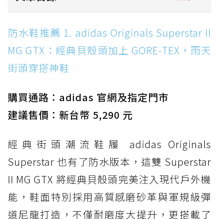
防水鞋推薦 1. adidas Originals Superstar II
防水鞋推薦 1. adidas Originals Superstar II
MG GTX：經典貝殼頭加上 GORE-TEX，雨天街
MG GTX：經典貝殼頭加上 GORE-TEX，雨天
頭穿搭神鞋
街頭穿搭神鞋
防水鞋推薦 2. New Balance Hierro v9 GORE-
TEX：黃金大底加持，最帥山系越野防水跑鞋
購買通路：adidas 官網及指定門市
防水鞋推薦 3. Nike Dunk Low GORE-TEX：
經典 Dunk 輪廓加上防水科技，雨天穿搭帥度不
建議售價：新台幣 5,290 元
打折
經典街頭潮流鞋履 adidas Originals
防水鞋推薦 4. ASICS TRABUCO 14 GTX：搭
載 GORE-TEX 隱形貼合科技，全方位防水神鞋
Superstar 也有了防水版本，這雙 Superstar
防水鞋推薦 5. Salomon XT-6 GORE-TEX：潮
II MG GTX 將經典貝殼頭完美注入現代戶外機
人必備山系鞋王！防滑、防水與街頭顏值一次攻
能，鞋面特別採用高質感磨砂革與軍規級彈
頂
道尼龍打造，不僅耐磨度大提升，更搭載了
防水鞋推薦 6. HOKA Stinson Evo GTX：越野