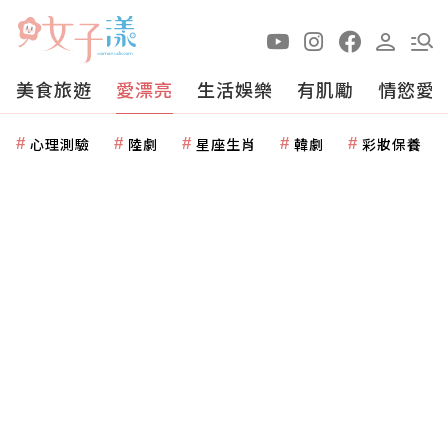
美食旅遊
愛漂亮
生活娛樂
有肌勵
情慾愛
心理測驗
陸劇
星座生肖
韓劇
彩妝保養