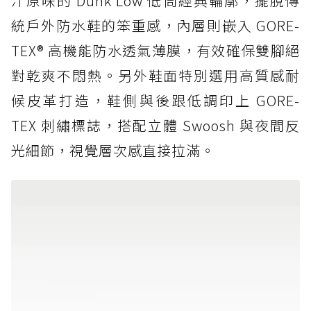
汁原味的 Dunk Low 低筒經典輪廓，擺脫傳
統戶外防水鞋的笨重感，內層則嵌入 GORE-
TEX® 高機能防水透氣薄膜，有效確保雙腳絕
對乾爽不悶熱。另外鞋面特別選用高質感耐
候皮革打造，鞋側與後跟低調印上 GORE-
TEX 刺繡標誌，搭配立體 Swoosh 與夜間反
光細節，視覺層次感直接拉滿。