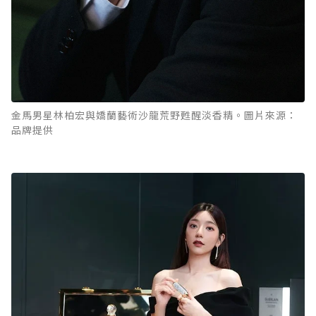
金馬男星林柏宏與嬌蘭藝術沙龍荒野甦醒淡香精。圖片來源：
品牌提供