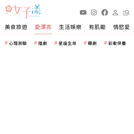
美食旅遊
愛漂亮
生活娛樂
有肌勵
情慾愛
心理測驗
陸劇
星座生肖
韓劇
彩妝保養