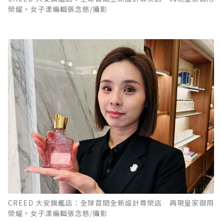
榮耀。女子漾編輯張念慈/攝影
CREED 大安旗艦店：全球首間全新設計尊榮店 再現皇家御用
榮耀。女子漾編輯張念慈/攝影