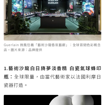
Guerlain 微風信義「藝術沙龍香氛藝廊」：全球首間色彩概念
店。圖片來源：品牌提供
1.藝術沙龍白日旖夢淡香精 白瓷氣球蜂印
瓶：
全球限量，由當代藝術家以法國利摩日
瓷器打造。