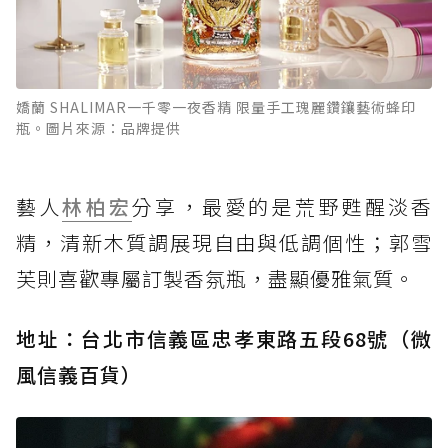
嬌蘭 SHALIMAR一千零一夜香精 限量手工瑰麗鑽鑲藝術蜂印
瓶。圖片來源：品牌提供
藝人
林柏宏
分享，最愛的是荒野甦醒淡香
精，清新木質調展現自由與低調個性；郭雪
芙則喜歡專屬訂製香氛瓶，盡顯優雅氣質。
地址：台北市信義區忠孝東路五段68號（微
風信義百貨）