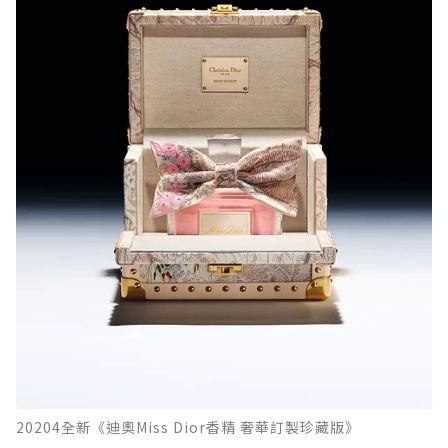
20204全新《迪奧Miss Dior香精 奢華訂製珍藏版》