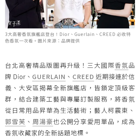
3大高奢香氛旗艦店登台！Dior、Guerlain、CREED 必收特
色香氛一次看。圖片來源：品牌提供
台北高奢精品版圖再升級！三大國際
香氛
品
牌 Dior、
GUERLAIN
、
CREED
近期接連於信
義、大安區揭幕全新旗艦店，皆鎖定頂級客
群，結合建築工藝與專屬訂製服務，將香氛
從日常用品昇華為生活藝術；藝人柯震東、
郭雪芙
、
周湯豪
也公開分享愛用單品，成為
香氛收藏家的全新話題地標。