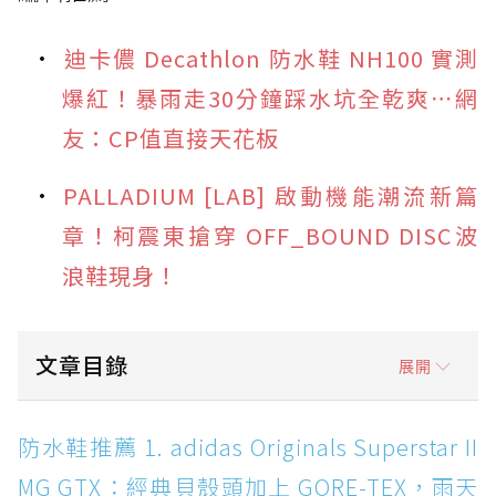
迪卡儂 Decathlon 防水鞋 NH100 實測
爆紅！暴雨走30分鐘踩水坑全乾爽⋯網
友：CP值直接天花板
PALLADIUM [LAB] 啟動機能潮流新篇
章！柯震東搶穿 OFF_BOUND DISC波
浪鞋現身！
文章目錄
展開
防水鞋推薦 1. adidas Originals Superstar II
防水鞋推薦 1. adidas Originals Superstar II
MG GTX：經典貝殼頭加上 GORE-TEX，雨天街
MG GTX：經典貝殼頭加上 GORE-TEX，雨天
頭穿搭神鞋