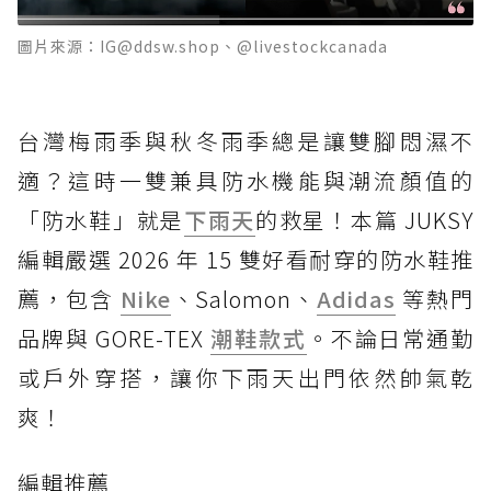
圖片來源：IG@ddsw.shop、@livestockcanada
台灣梅雨季與秋冬雨季總是讓雙腳悶濕不
適？這時一雙兼具防水機能與潮流顏值的
「防水鞋」就是
下雨天
的救星！本篇 JUKSY
編輯嚴選 2026 年 15 雙好看耐穿的防水鞋推
薦，包含
Nike
、Salomon、
Adidas
等熱門
品牌與 GORE-TEX
潮鞋款式
。不論日常通勤
或戶外穿搭，讓你下雨天出門依然帥氣乾
爽！
編輯推薦