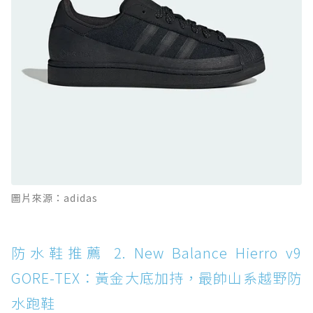
防水鞋推薦 10. PUMA Voyage NITRO™ 4
GORE-TEX：氮氣中底注入，回彈與防滑兼具的
全天候越野跑鞋
防水鞋推薦 11. On Cloudhorizon 2 WP：腳
感軟彈、搭載 Missiongrip™ 的防水輕越野鞋
防水鞋推薦 12. Vans Crosspath XC GORE-
TEX：搭載 Vibram 大底與 GORE-TEX，顛覆
滑板印象的防水鞋
防水鞋推薦 13. Dr. Martens 1460 Rain
圖片來源：adidas
Boot：馬汀首款雨靴登場，經典八孔加上全防
水 PVC
防水鞋推薦 14. SKECHERS BADGER
防水鞋推薦 2. New Balance Hierro v9
WATERPROOF：一踩即穿懶人神器！搭載固特
GORE-TEX：黃金大底加持，最帥山系越野防
異大底與全防水厚底健走鞋
水跑鞋
防水鞋推薦 15. Brooks Cascadia 19 GTX：注