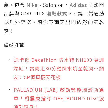
薦，包含
Nike
、Salomon、
Adidas
等熱門
品牌與 GORE-TEX
潮鞋款式
。不論日常通勤
或戶外穿搭，讓你下雨天出門依然帥氣乾
爽！
編輯推薦
迪卡儂 Decathlon 防水鞋 NH100 實測
爆紅！暴雨走30分鐘踩水坑全乾爽⋯網
友：CP值直接天花板
PALLADIUM [LAB] 啟動機能潮流新篇
章！柯震東搶穿 OFF_BOUND DISC波
浪鞋現身！