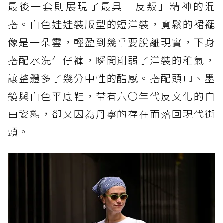
最後一套則展現了最具「反叛」精神的混
搭。白色娃娃裝版型的短洋裝，寬鬆的裙襬
像是一朵雲，輕盈到幾乎要脫離現實，下身
搭配水洗牛仔褲，瞬間削弱了洋裝的稚氣，
讓整體多了幾分中性的酷感。搭配頭巾、墨
鏡與白色平底鞋，帶有六〇年代反文化的自
由姿態，卻又因為丹寧的存在而落回現代街
頭。