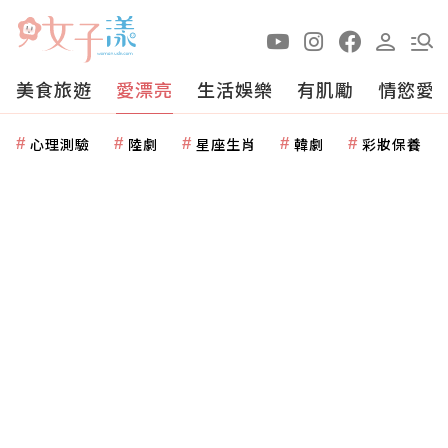
美食旅遊
愛漂亮
生活娛樂
有肌勵
情慾愛
心理測驗
陸劇
星座生肖
韓劇
彩妝保養