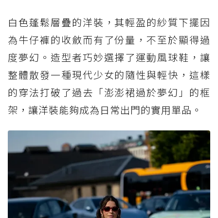
白色蓬鬆層疊的洋裝，其輕盈的紗質下擺因
為牛仔褲的收斂而有了份量，不至於顯得過
度夢幻。造型者巧妙選擇了運動風球鞋，讓
整體散發一種現代少女的隨性與輕快，這樣
的穿法打破了過去「澎澎裙過於夢幻」的框
架，讓洋裝能夠成為日常出門的實用單品。