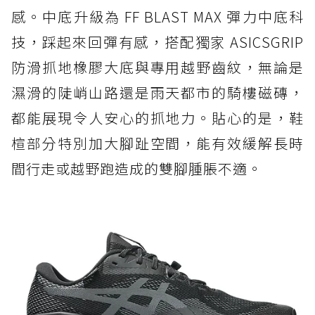
感。中底升級為 FF BLAST MAX 彈力中底科
技，踩起來回彈有感，搭配獨家 ASICSGRIP
防滑抓地橡膠大底與專用越野齒紋，無論是
濕滑的陡峭山路還是雨天都市的騎樓磁磚，
都能展現令人安心的抓地力。貼心的是，鞋
楦部分特別加大腳趾空間，能有效緩解長時
間行走或越野跑造成的雙腳腫脹不適。