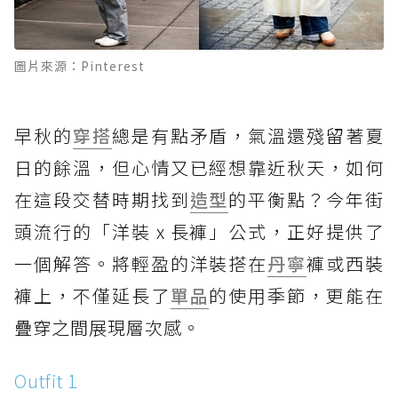
圖片來源：Pinterest
早秋的
穿搭
總是有點矛盾，氣溫還殘留著夏
日的餘溫，但心情又已經想靠近秋天，如何
在這段交替時期找到
造型
的平衡點？今年街
頭流行的「洋裝 x 長褲」公式，正好提供了
一個解答。將輕盈的洋裝搭在
丹寧
褲或西裝
褲上，不僅延長了
單品
的使用季節，更能在
疊穿之間展現層次感。
Outfit 1