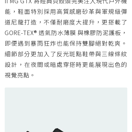
II MG GTX 將經典貝殼頭完美注入現代戶外機
人必備山系鞋王！防滑、防水與街頭顏值一次攻
能，鞋面特別採用高質感磨砂革與軍規級彈
頂
道尼龍打造，不僅耐磨度大提升，更搭載了
防水鞋推薦 6. HOKA Stinson Evo GTX：越野
復刻厚底，GORE-TEX 防水與增高神器一次滿
GORE-TEX® 透氣防水薄膜 與橡膠防泥護板，
足
即便遇到暴雨狂炸也能保持雙腳絕對乾爽。
防水鞋推薦 7. Timberland Motion Access：
細節部分更加入了反光斑點鞋帶與三線條紋
黃靴同級頂級防水，輕量化工裝健走鞋雨天必備
設計，在夜間或暗處穿搭時更能展現出色的
防水鞋推薦 7. Timberland Motion Access：
視覺亮點。
黃靴同級頂級防水，輕量化工裝健走鞋雨天必備
防水鞋推薦 8. Mizuno WAVE MUJIN LS
GTX：搭載 Vibram 黃金大底與 GORE-TEX 的
日系街頭潮鞋
防水鞋推薦 9. PALLADIUM OFF_BOUND
DISC WP+：首度導入旋鈕快穿，橘標防水加持
的城市波浪神鞋