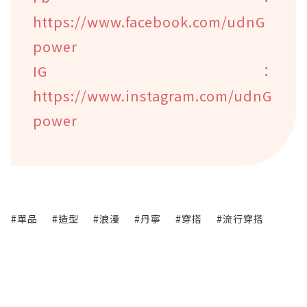
https://www.facebook.com/udnG
power
IG：
https://www.instagram.com/udnG
power
#單品
#造型
#浪漫
#丹寧
#穿搭
#流行穿搭