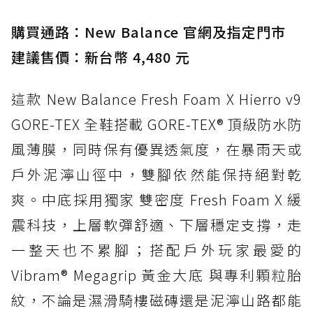
入氮氣中底與 GORE-TEX 的全地形碳中和神鞋
購買通路：New Balance 官網及指定門市
建議售價：新台幣 4,480 元
這款 New Balance Fresh Foam X Hierro v9
GORE-TEX 全鞋搭載 GORE-TEX® 頂級防水防
風薄膜，同時保有優異透氣度，在暴雨天或
戶外泥濘山徑中，雙腳依然能保持絕對乾
爽。中底採用獨家 雙密度 Fresh Foam X 緩
震科技，上層軟彈舒適、下層穩定支撐，走
一整天也不累腳；搭配戶外玩家最愛的
Vibram® Megagrip 黃金大底 與專利顆粒胎
紋，不論是濕滑騎樓磁磚還是泥濘山路都能