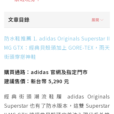
文章目錄
展開
防水鞋推薦 1. adidas Originals Superstar II
防水鞋推薦 1. adidas Originals Superstar II
MG GTX：經典貝殼頭加上 GORE-TEX，雨天街
MG GTX：經典貝殼頭加上 GORE-TEX，雨天
頭穿搭神鞋
街頭穿搭神鞋
防水鞋推薦 2. New Balance Hierro v9 GORE-
TEX：黃金大底加持，最帥山系越野防水跑鞋
購買通路：adidas 官網及指定門市
防水鞋推薦 3. Nike Dunk Low GORE-TEX：
經典 Dunk 輪廓加上防水科技，雨天穿搭帥度不
建議售價：新台幣 5,290 元
打折
經典街頭潮流鞋履 adidas Originals
防水鞋推薦 4. ASICS TRABUCO 14 GTX：搭
載 GORE-TEX 隱形貼合科技，全方位防水神鞋
Superstar 也有了防水版本，這雙 Superstar
防水鞋推薦 5. Salomon XT-6 GORE-TEX：潮