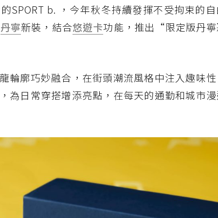
SPORT b. ，今年秋冬持續發揮不受拘束的
上
丹寧
新裝，結合
悠遊卡
功能，推出“限定版丹寧
龍輪廓巧妙融合，在街頭潮流風格中注入趣味性
，為日常穿搭增添亮點，在每天的通勤和城市漫