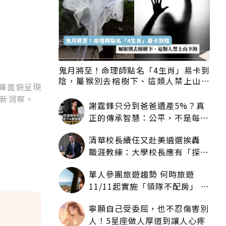
鬼月將至！命理師點名「4生肖」易卡到
陰，屬猴別去榕樹下、這類人禁上山下
層峰面貌呈現
海
新洞察。
謝霆鋒只分到爸爸遺產5%？真
正的傳承智慧：公平，不是每個
人拿一樣多
清華校長續任又赴美遴選挨轟
職涯教練：大學校長應有「探
索」職涯權利嗎？
單人參團旅遊趨勢 何時旅遊
11/11起實施「領隊不配房」 落
單更免收單房差
寧願自己受委屈，也不忍傷害別
人！5星座做人厚道到讓人心疼