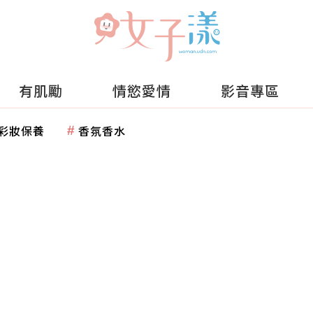
有肌勵
情慾愛情
影音專區
彩妝保養
香氛香水