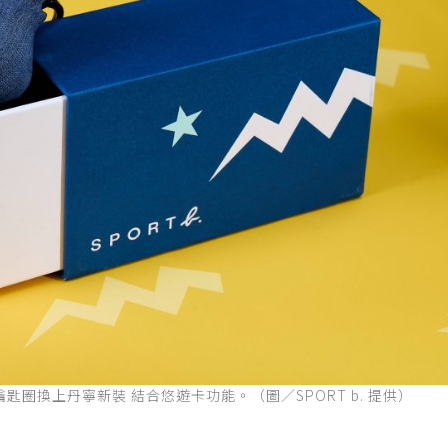
恐龍鑰匙圈換上丹寧新裝 結合悠遊卡功能。（圖／SPORT b. 提供）