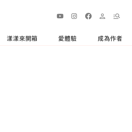
漾漾來開箱
愛體驗
成為作者