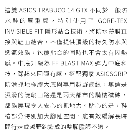
這雙 ASICS TRABUCO 14 GTX 不同於一般防
水鞋的厚重感，特別使用了 GORE-TEX
INVISIBLE FIT 隱形貼合技術，將防水薄膜直
接與鞋面結合，不僅提供頂級的持久防水與
透氣效能，包覆貼合的同時也不會太有悶熱
感。中底升級為 FF BLAST MAX 彈力中底科
技，踩起來回彈有感，搭配獨家 ASICSGRIP
防滑抓地橡膠大底與專用越野齒紋，無論是
濕滑的陡峭山路還是雨天都市的騎樓磁磚，
都能展現令人安心的抓地力。貼心的是，鞋
楦部分特別加大腳趾空間，能有效緩解長時
間行走或越野跑造成的雙腳腫脹不適。