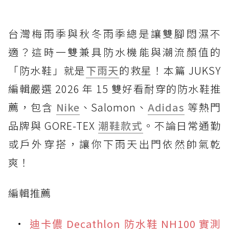
台灣梅雨季與秋冬雨季總是讓雙腳悶濕不
適？這時一雙兼具防水機能與潮流顏值的
「防水鞋」就是
下雨天
的救星！本篇 JUKSY
編輯嚴選 2026 年 15 雙好看耐穿的防水鞋推
薦，包含
Nike
、Salomon、
Adidas
等熱門
品牌與 GORE-TEX
潮鞋款式
。不論日常通勤
或戶外穿搭，讓你下雨天出門依然帥氣乾
爽！
編輯推薦
迪卡儂 Decathlon 防水鞋 NH100 實測