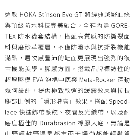
這款 HOKA Stinson Evo GT 將經典越野血統
與頂級防水科技完美融合，全鞋內建 GORE-
TEX 防水襪套結構，搭配高質感的防撕裂面
料與磨砂革覆層，不僅防潑水與抗撕裂機能
滿點，層次感豐沛的鞋面更展現出強烈的復
古機能美學。腳感方面，搭載品牌標誌性的
超厚壓模 EVA 泡棉中底與 Meta-Rocker 滾動
幾何設計，提供極致軟彈的緩震效果與拉長
腿部比例的「隱形增高」效果。搭配 Speed-
lace 快速綁帶系統、夜間反光織帶，以及耐
磨度極佳的 Durabrasion 橡膠大底，無論是
山野輕越野還是都市雨天通勤都能輕鬆駕