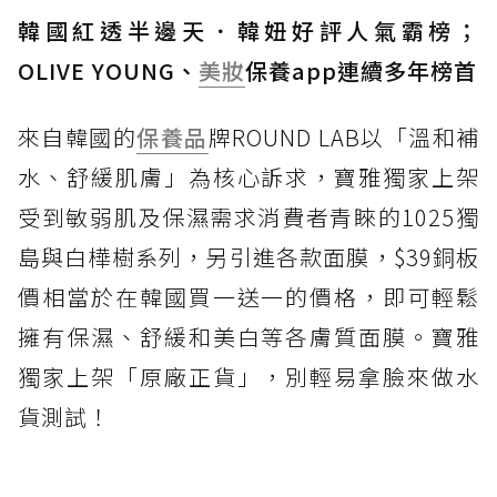
韓國紅透半邊天．韓妞好評人氣霸榜；
OLIVE YOUNG、
美妝
保養app連續多年榜首
來自韓國的
保養品
牌ROUND LAB以「溫和補
水、舒緩肌膚」為核心訴求，寶雅獨家上架
受到敏弱肌及保濕需求消費者青睞的1025獨
島與白樺樹系列，另引進各款面膜，$39銅板
價相當於在韓國買一送一的價格，即可輕鬆
擁有保濕、舒緩和美白等各膚質面膜。寶雅
獨家上架「原廠正貨」，別輕易拿臉來做水
貨測試！