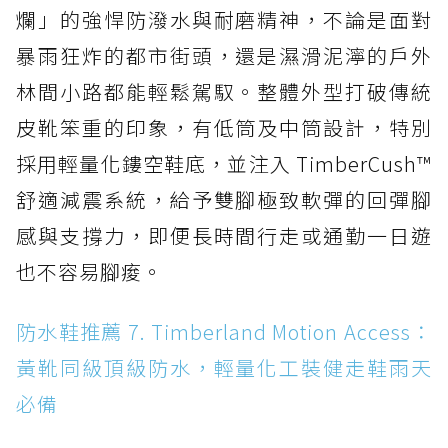
爛」的強悍防潑水與耐磨精神，不論是面對
暴雨狂炸的都市街頭，還是濕滑泥濘的戶外
林間小路都能輕鬆駕馭。整體外型打破傳統
皮靴笨重的印象，有低筒及中筒設計，特別
採用輕量化鏤空鞋底，並注入 TimberCush™
舒適減震系統，給予雙腳極致軟彈的回彈腳
感與支撐力，即便長時間行走或通勤一日遊
也不容易腳痠。
防水鞋推薦 7. Timberland Motion Access：
黃靴同級頂級防水，輕量化工裝健走鞋雨天
必備