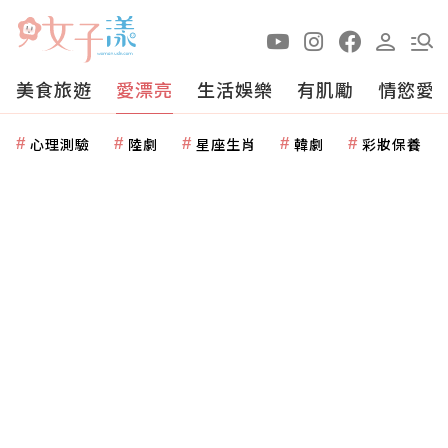
美食旅遊
愛漂亮
生活娛樂
有肌勵
情慾愛
心理測驗
陸劇
星座生肖
韓劇
彩妝保養