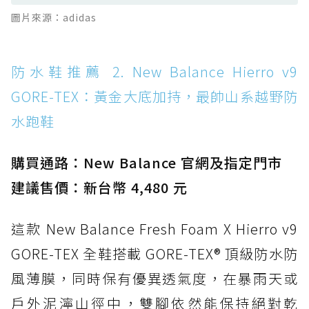
防水鞋推薦 13. Dr. Martens 1460 Rain
圖片來源：adidas
Boot：馬汀首款雨靴登場，經典八孔加上全防
水 PVC
防水鞋推薦 14. SKECHERS BADGER
防水鞋推薦 2. New Balance Hierro v9
WATERPROOF：一踩即穿懶人神器！搭載固特
GORE-TEX：黃金大底加持，最帥山系越野防
異大底與全防水厚底健走鞋
水跑鞋
防水鞋推薦 15. Brooks Cascadia 19 GTX：注
入氮氣中底與 GORE-TEX 的全地形碳中和神鞋
購買通路：New Balance 官網及指定門市
建議售價：新台幣 4,480 元
這款 New Balance Fresh Foam X Hierro v9
GORE-TEX 全鞋搭載 GORE-TEX® 頂級防水防
風薄膜，同時保有優異透氣度，在暴雨天或
戶外泥濘山徑中，雙腳依然能保持絕對乾