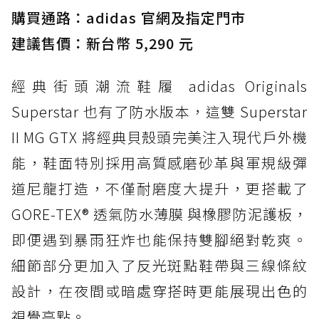
購買通路：adidas 官網及指定門市
防水鞋推薦 3. Nike Dunk Low GORE-TEX：
經典 Dunk 輪廓加上防水科技，雨天穿搭帥度不
建議售價：新台幣 5,290 元
打折
經典街頭潮流鞋履 adidas Originals
防水鞋推薦 4. ASICS TRABUCO 14 GTX：搭
載 GORE-TEX 隱形貼合科技，全方位防水神鞋
Superstar 也有了防水版本，這雙 Superstar
防水鞋推薦 5. Salomon XT-6 GORE-TEX：潮
II MG GTX 將經典貝殼頭完美注入現代戶外機
人必備山系鞋王！防滑、防水與街頭顏值一次攻
能，鞋面特別採用高質感磨砂革與軍規級彈
頂
道尼龍打造，不僅耐磨度大提升，更搭載了
防水鞋推薦 6. HOKA Stinson Evo GTX：越野
復刻厚底，GORE-TEX 防水與增高神器一次滿
GORE-TEX® 透氣防水薄膜 與橡膠防泥護板，
足
即便遇到暴雨狂炸也能保持雙腳絕對乾爽。
防水鞋推薦 7. Timberland Motion Access：
細節部分更加入了反光斑點鞋帶與三線條紋
黃靴同級頂級防水，輕量化工裝健走鞋雨天必備
設計，在夜間或暗處穿搭時更能展現出色的
防水鞋推薦 7. Timberland Motion Access：
視覺亮點。
黃靴同級頂級防水，輕量化工裝健走鞋雨天必備