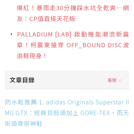
爆紅！暴雨走30分鐘踩水坑全乾爽⋯網
友：CP值直接天花板
PALLADIUM [LAB] 啟動機能潮流新篇
章！柯震東搶穿 OFF_BOUND DISC波
浪鞋現身！
文章目錄
展開
防水鞋推薦 1. adidas Originals Superstar II
防水鞋推薦 1. adidas Originals Superstar II
MG GTX：經典貝殼頭加上 GORE-TEX，雨天街
MG GTX：經典貝殼頭加上 GORE-TEX，雨天
頭穿搭神鞋
街頭穿搭神鞋
防水鞋推薦 2. New Balance Hierro v9 GORE-
TEX：黃金大底加持，最帥山系越野防水跑鞋