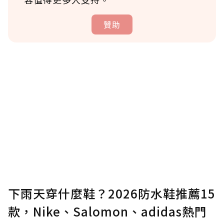
贊助
贊助說明
為了鼓勵作者持續創作更好的內容，會員可以
使用「贊助」功能實質回饋給喜愛的作者。可
將您認為適合的點數贈送給作者，一旦使用贊
助點數即不得撤銷，單筆贊助最低點數為30
點，最高點數沒有上限。
U 利點數 1 點 = NTD 1 元。
下雨天穿什麼鞋？2026防水鞋推薦15
款，Nike、Salomon、adidas熱門
確認送出