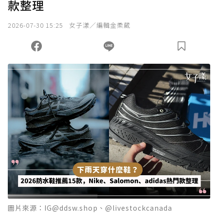
款整理
我已詳閱贊助說明，且同意站方的使用條款。
2026-07-30 15:25
女子漾／編輯金柔葳
您當前剩餘 U 利點數：
0
點；前往
購買點數
圖片來源：IG@ddsw.shop、@livestockcanada