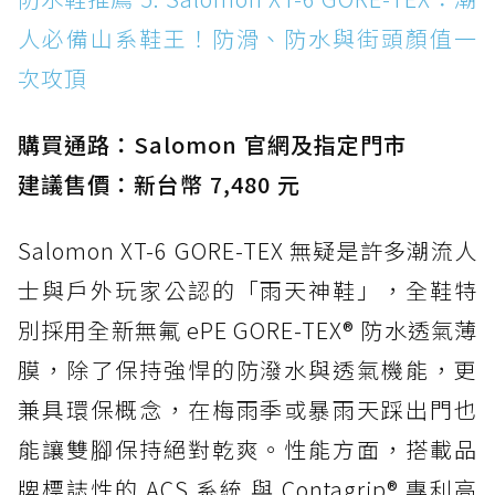
人必備山系鞋王！防滑、防水與街頭顏值一
次攻頂
購買通路：Salomon 官網及指定門市
建議售價：新台幣 7,480 元
Salomon XT-6 GORE-TEX 無疑是許多潮流人
士與戶外玩家公認的「雨天神鞋」，全鞋特
別採用全新無氟 ePE GORE-TEX® 防水透氣薄
膜，除了保持強悍的防潑水與透氣機能，更
兼具環保概念，在梅雨季或暴雨天踩出門也
能讓雙腳保持絕對乾爽。性能方面，搭載品
牌標誌性的 ACS 系統 與 Contagrip® 專利高