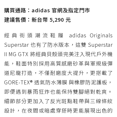
TEX：黃金大底加持，最帥山系越野防水跑鞋
購買通路：adidas 官網及指定門市
防水鞋推薦 3. Nike Dunk Low GORE-TEX：
經典 Dunk 輪廓加上防水科技，雨天穿搭帥度不
建議售價：新台幣 5,290 元
打折
經典街頭潮流鞋履 adidas Originals
防水鞋推薦 4. ASICS TRABUCO 14 GTX：搭
載 GORE-TEX 隱形貼合科技，全方位防水神鞋
Superstar 也有了防水版本，這雙 Superstar
防水鞋推薦 5. Salomon XT-6 GORE-TEX：潮
II MG GTX 將經典貝殼頭完美注入現代戶外機
人必備山系鞋王！防滑、防水與街頭顏值一次攻
能，鞋面特別採用高質感磨砂革與軍規級彈
頂
道尼龍打造，不僅耐磨度大提升，更搭載了
防水鞋推薦 6. HOKA Stinson Evo GTX：越野
復刻厚底，GORE-TEX 防水與增高神器一次滿
GORE-TEX® 透氣防水薄膜 與橡膠防泥護板，
足
即便遇到暴雨狂炸也能保持雙腳絕對乾爽。
防水鞋推薦 7. Timberland Motion Access：
細節部分更加入了反光斑點鞋帶與三線條紋
黃靴同級頂級防水，輕量化工裝健走鞋雨天必備
設計，在夜間或暗處穿搭時更能展現出色的
防水鞋推薦 7. Timberland Motion Access：