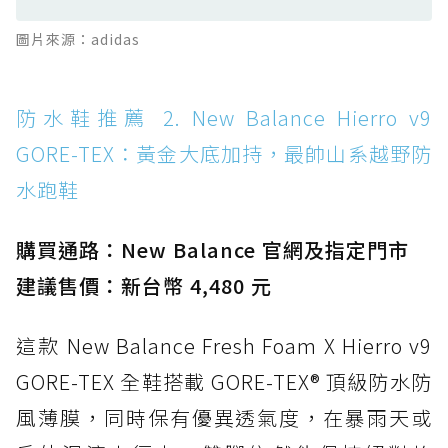
防水鞋推薦 13. Dr. Martens 1460 Rain
圖片來源：adidas
Boot：馬汀首款雨靴登場，經典八孔加上全防
水 PVC
防水鞋推薦 14. SKECHERS BADGER
防水鞋推薦 2. New Balance Hierro v9
WATERPROOF：一踩即穿懶人神器！搭載固特
GORE-TEX：黃金大底加持，最帥山系越野防
異大底與全防水厚底健走鞋
水跑鞋
防水鞋推薦 15. Brooks Cascadia 19 GTX：注
入氮氣中底與 GORE-TEX 的全地形碳中和神鞋
購買通路：New Balance 官網及指定門市
建議售價：新台幣 4,480 元
這款 New Balance Fresh Foam X Hierro v9
GORE-TEX 全鞋搭載 GORE-TEX® 頂級防水防
風薄膜，同時保有優異透氣度，在暴雨天或