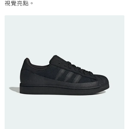
視覺亮點。
黃靴同級頂級防水，輕量化工裝健走鞋雨天必備
防水鞋推薦 8. Mizuno WAVE MUJIN LS
GTX：搭載 Vibram 黃金大底與 GORE-TEX 的
日系街頭潮鞋
防水鞋推薦 9. PALLADIUM OFF_BOUND
DISC WP+：首度導入旋鈕快穿，橘標防水加持
的城市波浪神鞋
防水鞋推薦 10. PUMA Voyage NITRO™ 4
GORE-TEX：氮氣中底注入，回彈與防滑兼具的
全天候越野跑鞋
防水鞋推薦 11. On Cloudhorizon 2 WP：腳
感軟彈、搭載 Missiongrip™ 的防水輕越野鞋
防水鞋推薦 12. Vans Crosspath XC GORE-
TEX：搭載 Vibram 大底與 GORE-TEX，顛覆
滑板印象的防水鞋