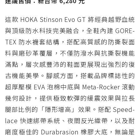
建議售價：新台幣 6,280 元
這款 HOKA Stinson Evo GT 將經典越野血統
與頂級防水科技完美融合，全鞋內建 GORE-
TEX 防水襪套結構，搭配高質感的防撕裂面
料與磨砂革覆層，不僅防潑水與抗撕裂機能
滿點，層次感豐沛的鞋面更展現出強烈的復
古機能美學。腳感方面，搭載品牌標誌性的
超厚壓模 EVA 泡棉中底與 Meta-Rocker 滾動
幾何設計，提供極致軟彈的緩震效果與拉長
腿部比例的「隱形增高」效果。搭配 Speed-
lace 快速綁帶系統、夜間反光織帶，以及耐
磨度極佳的 Durabrasion 橡膠大底，無論是