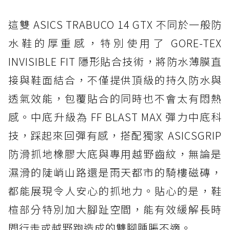
這雙 ASICS TRABUCO 14 GTX 不同於一般防
水鞋的厚重感，特別使用了 GORE-TEX
INVISIBLE FIT 隱形貼合技術，將防水薄膜直
接與鞋面結合，不僅提供頂級的持久防水與
透氣效能，包覆貼合的同時也不會太有悶熱
感。中底升級為 FF BLAST MAX 彈力中底科
技，踩起來回彈有感，搭配獨家 ASICSGRIP
防滑抓地橡膠大底與專用越野齒紋，無論是
濕滑的陡峭山路還是雨天都市的騎樓磁磚，
都能展現令人安心的抓地力。貼心的是，鞋
楦部分特別加大腳趾空間，能有效緩解長時
間行走或越野跑造成的雙腳腫脹不適。