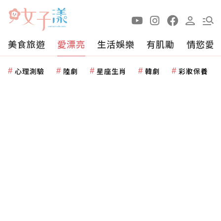
美食旅遊
愛漂亮
生活娛樂
有肌勵
情慾愛
心理測驗
陸劇
星座生肖
韓劇
彩妝保養