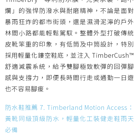
爛」的強悍防潑水與耐磨精神，不論是面對
暴雨狂炸的都市街頭，還是濕滑泥濘的戶外
林間小路都能輕鬆駕馭。整體外型打破傳統
皮靴笨重的印象，有低筒及中筒設計，特別
採用輕量化鏤空鞋底，並注入 TimberCush™
舒適減震系統，給予雙腳極致軟彈的回彈腳
感與支撐力，即便長時間行走或通勤一日遊
也不容易腳痠。
防水鞋推薦 7. Timberland Motion Access：
黃靴同級頂級防水，輕量化工裝健走鞋雨天
必備