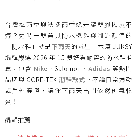
台灣梅雨季與秋冬雨季總是讓雙腳悶濕不
適？這時一雙兼具防水機能與潮流顏值的
「防水鞋」就是
下雨天
的救星！本篇 JUKSY
編輯嚴選 2026 年 15 雙好看耐穿的防水鞋推
薦，包含
Nike
、Salomon、
Adidas
等熱門
品牌與 GORE-TEX
潮鞋款式
。不論日常通勤
或戶外穿搭，讓你下雨天出門依然帥氣乾
爽！
編輯推薦