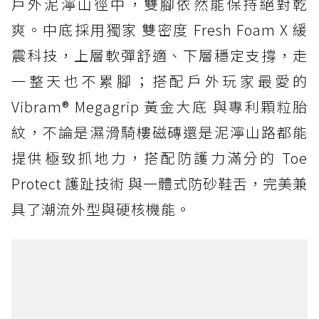
戶外泥濘山徑中，雙腳依然能保持絕對乾
爽。中底採用獨家 雙密度 Fresh Foam X 緩
震科技，上層軟彈舒適、下層穩定支撐，走
一整天也不累腳；搭配戶外玩家最愛的
Vibram® Megagrip 黃金大底 與專利顆粒胎
紋，不論是濕滑騎樓磁磚還是泥濘山路都能
提供極致抓地力，搭配防護力滿分的 Toe
Protect 護趾技術 與一體式防砂鞋舌，完美兼
具了潮流外型與硬核機能。