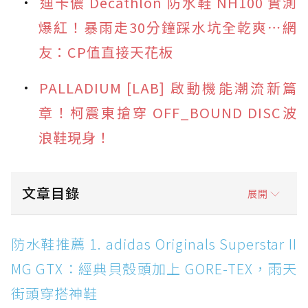
迪卡儂 Decathlon 防水鞋 NH100 實測
爆紅！暴雨走30分鐘踩水坑全乾爽⋯網
友：CP值直接天花板
PALLADIUM [LAB] 啟動機能潮流新篇
章！柯震東搶穿 OFF_BOUND DISC波
浪鞋現身！
文章目錄
展開
防水鞋推薦 1. adidas Originals Superstar II
防水鞋推薦 1. adidas Originals Superstar II
MG GTX：經典貝殼頭加上 GORE-TEX，雨天街
MG GTX：經典貝殼頭加上 GORE-TEX，雨天
頭穿搭神鞋
街頭穿搭神鞋
防水鞋推薦 2. New Balance Hierro v9 GORE-