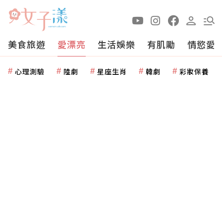
美食旅遊
愛漂亮
生活娛樂
有肌勵
情慾愛
心理測驗
陸劇
星座生肖
韓劇
彩妝保養