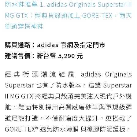
防水鞋推薦 1. adidas Originals Superstar II
MG GTX：經典貝殼頭加上 GORE-TEX，雨天街
MG GTX：經典貝殼頭加上 GORE-TEX，雨天
頭穿搭神鞋
街頭穿搭神鞋
防水鞋推薦 2. New Balance Hierro v9 GORE-
TEX：黃金大底加持，最帥山系越野防水跑鞋
購買通路：adidas 官網及指定門市
防水鞋推薦 3. Nike Dunk Low GORE-TEX：
經典 Dunk 輪廓加上防水科技，雨天穿搭帥度不
建議售價：新台幣 5,290 元
打折
經典街頭潮流鞋履 adidas Originals
防水鞋推薦 4. ASICS TRABUCO 14 GTX：搭
載 GORE-TEX 隱形貼合科技，全方位防水神鞋
Superstar 也有了防水版本，這雙 Superstar
防水鞋推薦 5. Salomon XT-6 GORE-TEX：潮
II MG GTX 將經典貝殼頭完美注入現代戶外機
人必備山系鞋王！防滑、防水與街頭顏值一次攻
能，鞋面特別採用高質感磨砂革與軍規級彈
頂
道尼龍打造，不僅耐磨度大提升，更搭載了
防水鞋推薦 6. HOKA Stinson Evo GTX：越野
復刻厚底，GORE-TEX 防水與增高神器一次滿
GORE-TEX® 透氣防水薄膜 與橡膠防泥護板，
足