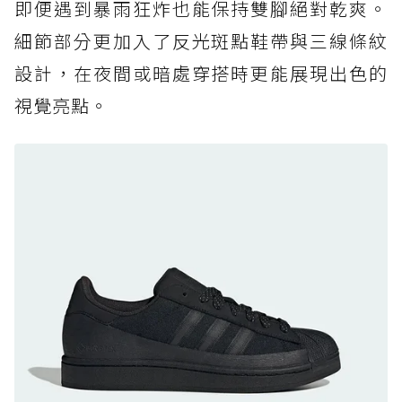
即便遇到暴雨狂炸也能保持雙腳絕對乾爽。
防水鞋推薦 7. Timberland Motion Access：
細節部分更加入了反光斑點鞋帶與三線條紋
黃靴同級頂級防水，輕量化工裝健走鞋雨天必備
設計，在夜間或暗處穿搭時更能展現出色的
防水鞋推薦 7. Timberland Motion Access：
視覺亮點。
黃靴同級頂級防水，輕量化工裝健走鞋雨天必備
防水鞋推薦 8. Mizuno WAVE MUJIN LS
GTX：搭載 Vibram 黃金大底與 GORE-TEX 的
日系街頭潮鞋
防水鞋推薦 9. PALLADIUM OFF_BOUND
DISC WP+：首度導入旋鈕快穿，橘標防水加持
的城市波浪神鞋
防水鞋推薦 10. PUMA Voyage NITRO™ 4
GORE-TEX：氮氣中底注入，回彈與防滑兼具的
全天候越野跑鞋
防水鞋推薦 11. On Cloudhorizon 2 WP：腳
感軟彈、搭載 Missiongrip™ 的防水輕越野鞋