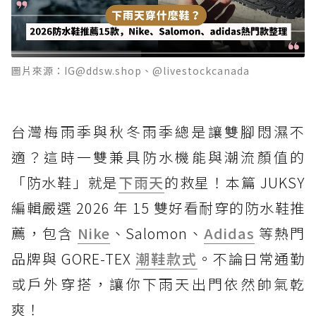
圖片來源：IG@ddsw.shop、@livestockcanada
台灣梅雨季與秋冬雨季總是讓雙腳悶濕不
適？這時一雙兼具防水機能與潮流顏值的
「防水鞋」就是
下雨天
的救星！本篇 JUKSY
編輯嚴選 2026 年 15 雙好看耐穿的防水鞋推
薦，包含
Nike
、Salomon、
Adidas
等熱門
品牌與 GORE-TEX
潮鞋款式
。不論日常通勤
或戶外穿搭，讓你下雨天出門依然帥氣乾
爽！