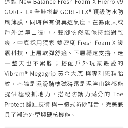
這款 New Balance Fresh Foam X Hierro v9
GORE-TEX 全鞋搭載 GORE-TEX® 頂級防水防
風薄膜，同時保有優異透氣度，在暴雨天或
戶外泥濘山徑中，雙腳依然能保持絕對乾
爽。中底採用獨家 雙密度 Fresh Foam X 緩
震科技，上層軟彈舒適、下層穩定支撐，走
一整天也不累腳；搭配戶外玩家最愛的
Vibram® Megagrip 黃金大底 與專利顆粒胎
紋，不論是濕滑騎樓磁磚還是泥濘山路都能
提供極致抓地力，搭配防護力滿分的 Toe
Protect 護趾技術 與一體式防砂鞋舌，完美兼
具了潮流外型與硬核機能。