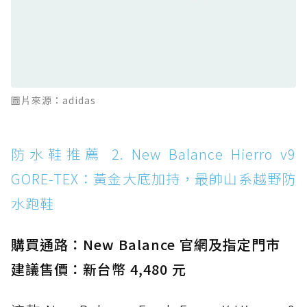
防水鞋推薦 12. Vans Crosspath XC GORE-
TEX：搭載 Vibram 大底與 GORE-TEX，顛覆
滑板印象的防水鞋
防水鞋推薦 13. Dr. Martens 1460 Rain
圖片來源：adidas
Boot：馬汀首款雨靴登場，經典八孔加上全防
水 PVC
防水鞋推薦 14. SKECHERS BADGER
防水鞋推薦 2. New Balance Hierro v9
WATERPROOF：一踩即穿懶人神器！搭載固特
GORE-TEX：黃金大底加持，最帥山系越野防
異大底與全防水厚底健走鞋
水跑鞋
防水鞋推薦 15. Brooks Cascadia 19 GTX：注
入氮氣中底與 GORE-TEX 的全地形碳中和神鞋
購買通路：New Balance 官網及指定門市
建議售價：新台幣 4,480 元