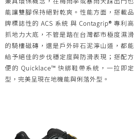
兼具環保概念，在梅雨季或暴雨天踩出門也
能讓雙腳保持絕對乾爽。性能方面，搭載品
牌標誌性的 ACS 系統 與 Contagrip® 專利高
抓地力大底，不管是踏在台灣都市極度濕滑
的騎樓磁磚，還是戶外碎石泥濘山道，都能
給予絕佳的步伐穩定度與防滑表現；搭配方
便的 Quicklace™ 快綁鞋帶系統，一拉即定
型，完美呈現在地機能與俐落外型。