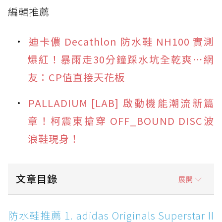
編輯推薦
迪卡儂 Decathlon 防水鞋 NH100 實測
爆紅！暴雨走30分鐘踩水坑全乾爽⋯網
友：CP值直接天花板
PALLADIUM [LAB] 啟動機能潮流新篇
章！柯震東搶穿 OFF_BOUND DISC波
浪鞋現身！
文章目錄
展開
防水鞋推薦 1. adidas Originals Superstar II
防水鞋推薦 1. adidas Originals Superstar II
MG GTX：經典貝殼頭加上 GORE-TEX，雨天街