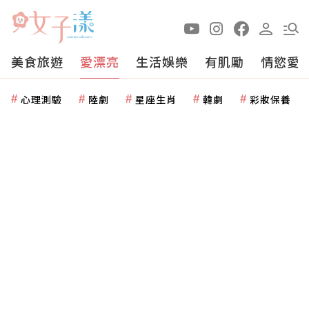
美食旅遊
愛漂亮
生活娛樂
有肌勵
情慾愛
心理測驗
陸劇
星座生肖
韓劇
彩妝保養