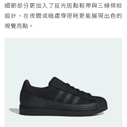
防水鞋推薦 7. Timberland Motion Access：
細節部分更加入了反光斑點鞋帶與三線條紋
黃靴同級頂級防水，輕量化工裝健走鞋雨天必備
設計，在夜間或暗處穿搭時更能展現出色的
防水鞋推薦 7. Timberland Motion Access：
視覺亮點。
黃靴同級頂級防水，輕量化工裝健走鞋雨天必備
防水鞋推薦 8. Mizuno WAVE MUJIN LS
GTX：搭載 Vibram 黃金大底與 GORE-TEX 的
日系街頭潮鞋
防水鞋推薦 9. PALLADIUM OFF_BOUND
DISC WP+：首度導入旋鈕快穿，橘標防水加持
的城市波浪神鞋
防水鞋推薦 10. PUMA Voyage NITRO™ 4
GORE-TEX：氮氣中底注入，回彈與防滑兼具的
全天候越野跑鞋
防水鞋推薦 11. On Cloudhorizon 2 WP：腳
感軟彈、搭載 Missiongrip™ 的防水輕越野鞋