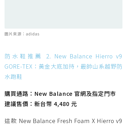
防水鞋推薦 12. Vans Crosspath XC GORE-
TEX：搭載 Vibram 大底與 GORE-TEX，顛覆
滑板印象的防水鞋
防水鞋推薦 13. Dr. Martens 1460 Rain
圖片來源：adidas
Boot：馬汀首款雨靴登場，經典八孔加上全防
水 PVC
防水鞋推薦 14. SKECHERS BADGER
防水鞋推薦 2. New Balance Hierro v9
WATERPROOF：一踩即穿懶人神器！搭載固特
GORE-TEX：黃金大底加持，最帥山系越野防
異大底與全防水厚底健走鞋
水跑鞋
防水鞋推薦 15. Brooks Cascadia 19 GTX：注
入氮氣中底與 GORE-TEX 的全地形碳中和神鞋
購買通路：New Balance 官網及指定門市
建議售價：新台幣 4,480 元
這款 New Balance Fresh Foam X Hierro v9