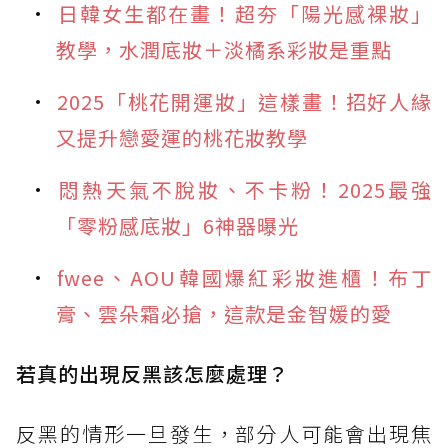
日韓女生都在畫！超夯「陽光感裸妝」
教學，水潤底妝＋淡橘系彩妝是重點
2025「桃花開運妝」這樣畫！招好人緣
又提升戀愛運的桃花妝教學
悶熱天氣不脫妝、不卡粉！2025最強
「零粉感底妝」6神器曝光
fwee、AOU韓國爆紅彩妝進櫃！布丁
膏、雲朵霜必搶，這款是金智媛的愛
若真的出現反黑該怎麼處理？
反黑的情形一旦發生，部分人可能會出現焦