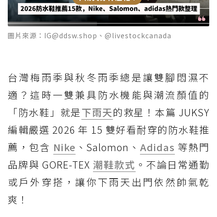
圖片來源：IG@ddsw.shop、@livestockcanada
台灣梅雨季與秋冬雨季總是讓雙腳悶濕不
適？這時一雙兼具防水機能與潮流顏值的
「防水鞋」就是
下雨天
的救星！本篇 JUKSY
編輯嚴選 2026 年 15 雙好看耐穿的防水鞋推
薦，包含
Nike
、Salomon、
Adidas
等熱門
品牌與 GORE-TEX
潮鞋款式
。不論日常通勤
或戶外穿搭，讓你下雨天出門依然帥氣乾
爽！