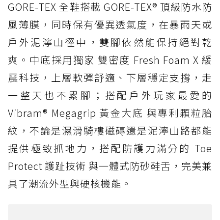
GORE-TEX 全鞋搭載 GORE-TEX® 頂級防水防
風薄膜，同時保有優異透氣度，在暴雨天或
戶外泥濘山徑中，雙腳依然能保持絕對乾
爽。中底採用獨家 雙密度 Fresh Foam X 緩
震科技，上層軟彈舒適、下層穩定支撐，走
一整天也不累腳；搭配戶外玩家最愛的
Vibram® Megagrip 黃金大底 與專利顆粒胎
紋，不論是濕滑騎樓磁磚還是泥濘山路都能
提供極致抓地力，搭配防護力滿分的 Toe
Protect 護趾技術 與一體式防砂鞋舌，完美兼
具了潮流外型與硬核機能。