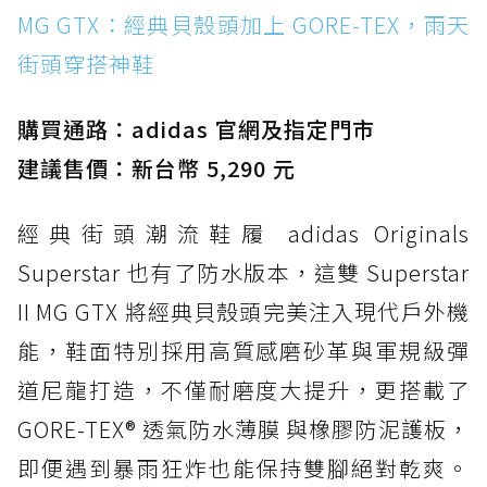
MG GTX：經典貝殼頭加上 GORE-TEX，雨天
頭穿搭神鞋
街頭穿搭神鞋
防水鞋推薦 2. New Balance Hierro v9 GORE-
TEX：黃金大底加持，最帥山系越野防水跑鞋
購買通路：adidas 官網及指定門市
防水鞋推薦 3. Nike Dunk Low GORE-TEX：
經典 Dunk 輪廓加上防水科技，雨天穿搭帥度不
建議售價：新台幣 5,290 元
打折
經典街頭潮流鞋履 adidas Originals
防水鞋推薦 4. ASICS TRABUCO 14 GTX：搭
載 GORE-TEX 隱形貼合科技，全方位防水神鞋
Superstar 也有了防水版本，這雙 Superstar
防水鞋推薦 5. Salomon XT-6 GORE-TEX：潮
II MG GTX 將經典貝殼頭完美注入現代戶外機
人必備山系鞋王！防滑、防水與街頭顏值一次攻
能，鞋面特別採用高質感磨砂革與軍規級彈
頂
道尼龍打造，不僅耐磨度大提升，更搭載了
防水鞋推薦 6. HOKA Stinson Evo GTX：越野
復刻厚底，GORE-TEX 防水與增高神器一次滿
GORE-TEX® 透氣防水薄膜 與橡膠防泥護板，
足
即便遇到暴雨狂炸也能保持雙腳絕對乾爽。