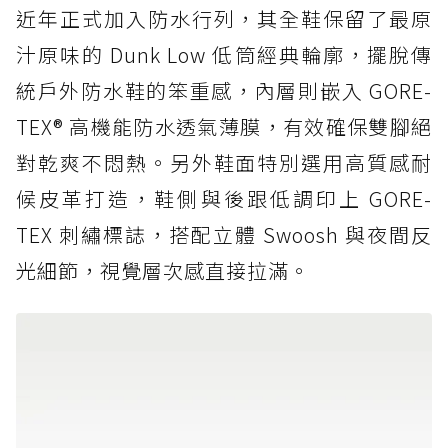
近年正式加入防水行列，其全鞋保留了最原
汁原味的 Dunk Low 低筒經典輪廓，擺脫傳
統戶外防水鞋的笨重感，內層則嵌入 GORE-
TEX® 高機能防水透氣薄膜，有效確保雙腳絕
對乾爽不悶熱。另外鞋面特別選用高質感耐
候皮革打造，鞋側與後跟低調印上 GORE-
TEX 刺繡標誌，搭配立體 Swoosh 與夜間反
光細節，視覺層次感直接拉滿。