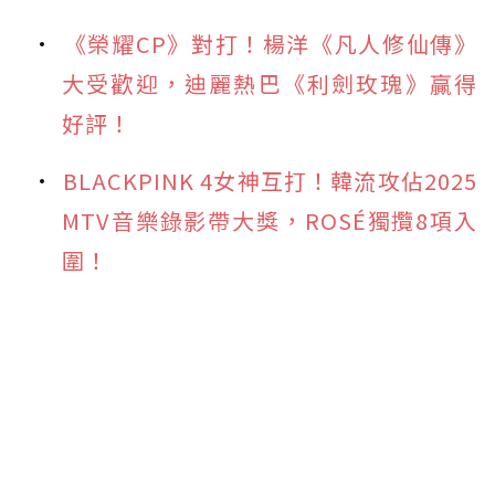
《榮耀CP》對打！楊洋《凡人修仙傳》
大受歡迎，迪麗熱巴《利劍玫瑰》贏得
好評！
BLACKPINK 4女神互打！韓流攻佔2025
MTV音樂錄影帶大獎，ROSÉ獨攬8項入
圍！