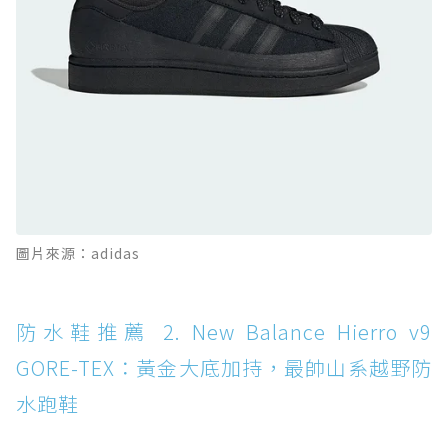
GORE-TEX：氮氣中底注入，回彈與防滑兼具的
全天候越野跑鞋
防水鞋推薦 11. On Cloudhorizon 2 WP：腳
感軟彈、搭載 Missiongrip™ 的防水輕越野鞋
防水鞋推薦 12. Vans Crosspath XC GORE-
TEX：搭載 Vibram 大底與 GORE-TEX，顛覆
滑板印象的防水鞋
防水鞋推薦 13. Dr. Martens 1460 Rain
圖片來源：adidas
Boot：馬汀首款雨靴登場，經典八孔加上全防
水 PVC
防水鞋推薦 14. SKECHERS BADGER
防水鞋推薦 2. New Balance Hierro v9
WATERPROOF：一踩即穿懶人神器！搭載固特
GORE-TEX：黃金大底加持，最帥山系越野防
異大底與全防水厚底健走鞋
水跑鞋
防水鞋推薦 15. Brooks Cascadia 19 GTX：注
入氮氣中底與 GORE-TEX 的全地形碳中和神鞋