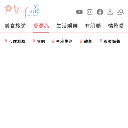
美食旅遊
愛漂亮
生活娛樂
有肌勵
情慾愛
心理測驗
陸劇
星座生肖
韓劇
彩妝保養