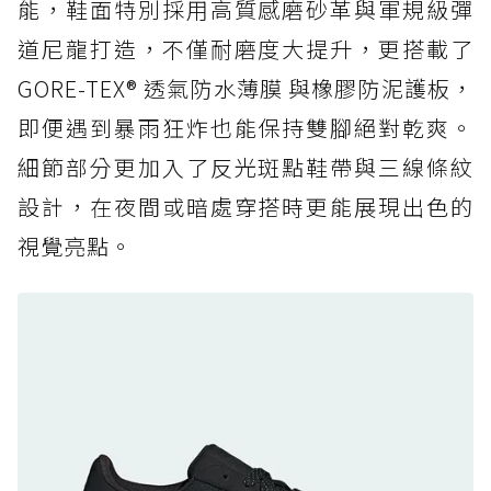
能，鞋面特別採用高質感磨砂革與軍規級彈
頂
道尼龍打造，不僅耐磨度大提升，更搭載了
防水鞋推薦 6. HOKA Stinson Evo GTX：越野
復刻厚底，GORE-TEX 防水與增高神器一次滿
GORE-TEX® 透氣防水薄膜 與橡膠防泥護板，
足
即便遇到暴雨狂炸也能保持雙腳絕對乾爽。
防水鞋推薦 7. Timberland Motion Access：
細節部分更加入了反光斑點鞋帶與三線條紋
黃靴同級頂級防水，輕量化工裝健走鞋雨天必備
設計，在夜間或暗處穿搭時更能展現出色的
防水鞋推薦 7. Timberland Motion Access：
視覺亮點。
黃靴同級頂級防水，輕量化工裝健走鞋雨天必備
防水鞋推薦 8. Mizuno WAVE MUJIN LS
GTX：搭載 Vibram 黃金大底與 GORE-TEX 的
日系街頭潮鞋
防水鞋推薦 9. PALLADIUM OFF_BOUND
DISC WP+：首度導入旋鈕快穿，橘標防水加持
的城市波浪神鞋
防水鞋推薦 10. PUMA Voyage NITRO™ 4