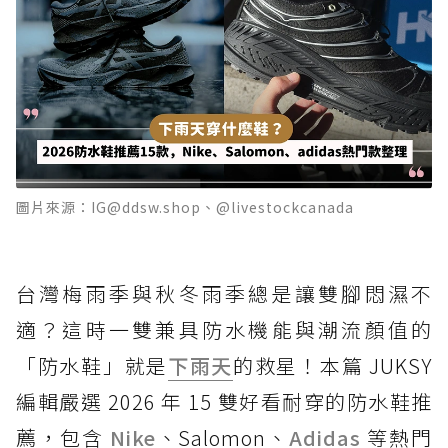
圖片來源：IG@ddsw.shop、@livestockcanada
台灣梅雨季與秋冬雨季總是讓雙腳悶濕不
適？這時一雙兼具防水機能與潮流顏值的
「防水鞋」就是
下雨天
的救星！本篇 JUKSY
編輯嚴選 2026 年 15 雙好看耐穿的防水鞋推
薦，包含
Nike
、Salomon、
Adidas
等熱門