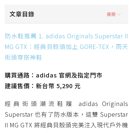
文章目錄
展開
防水鞋推薦 1. adidas Originals Superstar II
防水鞋推薦 1. adidas Originals Superstar II
MG GTX：經典貝殼頭加上 GORE-TEX，雨天街
MG GTX：經典貝殼頭加上 GORE-TEX，雨天
頭穿搭神鞋
街頭穿搭神鞋
防水鞋推薦 2. New Balance Hierro v9 GORE-
TEX：黃金大底加持，最帥山系越野防水跑鞋
購買通路：adidas 官網及指定門市
防水鞋推薦 3. Nike Dunk Low GORE-TEX：
經典 Dunk 輪廓加上防水科技，雨天穿搭帥度不
建議售價：新台幣 5,290 元
打折
經典街頭潮流鞋履 adidas Originals
防水鞋推薦 4. ASICS TRABUCO 14 GTX：搭
載 GORE-TEX 隱形貼合科技，全方位防水神鞋
Superstar 也有了防水版本，這雙 Superstar
防水鞋推薦 5. Salomon XT-6 GORE-TEX：潮
II MG GTX 將經典貝殼頭完美注入現代戶外機
人必備山系鞋王！防滑、防水與街頭顏值一次攻