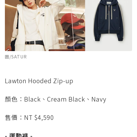
圖/SATUR
Lawton Hooded Zip-up
顏色：Black、Cream Black、Navy
售價：NT $4,590
- 運動褲 -