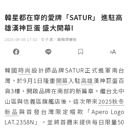
韓星都在穿的愛牌「SATUR」 進駐高
雄漢神巨蛋 盛大開幕!
2025-09-05 17:02
女子漾／編輯譚麗敏
韓國
時尚
設計師品牌SATUR正式進軍南台
灣，於9月1日隆重
開幕
入駐
高雄
漢神巨蛋百
貨3樓，開啟品牌在南部的新篇章。繼台北中
山區與信義區旗艦店後，這次帶來
2025秋冬
新品
與首發台灣限定帽款「Apero Logo
LAT.2358N」，並將首週末提供每日限量50