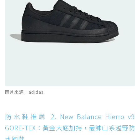
防水鞋推薦 10. PUMA Voyage NITRO™ 4
GORE-TEX：氮氣中底注入，回彈與防滑兼具的
全天候越野跑鞋
防水鞋推薦 11. On Cloudhorizon 2 WP：腳
感軟彈、搭載 Missiongrip™ 的防水輕越野鞋
防水鞋推薦 12. Vans Crosspath XC GORE-
TEX：搭載 Vibram 大底與 GORE-TEX，顛覆
滑板印象的防水鞋
防水鞋推薦 13. Dr. Martens 1460 Rain
圖片來源：adidas
Boot：馬汀首款雨靴登場，經典八孔加上全防
水 PVC
防水鞋推薦 14. SKECHERS BADGER
防水鞋推薦 2. New Balance Hierro v9
WATERPROOF：一踩即穿懶人神器！搭載固特
GORE-TEX：黃金大底加持，最帥山系越野防
異大底與全防水厚底健走鞋
水跑鞋