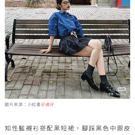
圖片來源：小紅書
＠卤仔
知性藍襯衫搭配黑短裙，腳踩黑色中跟皮