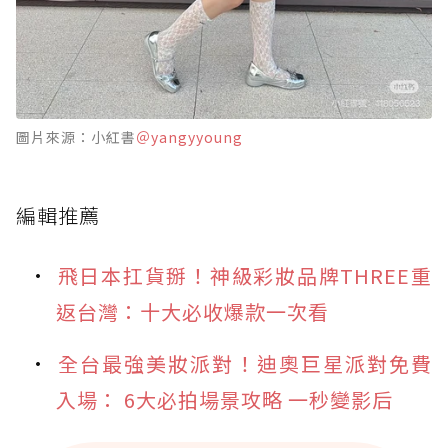
圖片來源：小紅書
＠yangyyoung
編輯推薦
飛日本扛貨掰！神級彩妝品牌THREE重
返台灣：十大必收爆款一次看
全台最強美妝派對！迪奧巨星派對免費
入場： 6大必拍場景攻略 一秒變影后