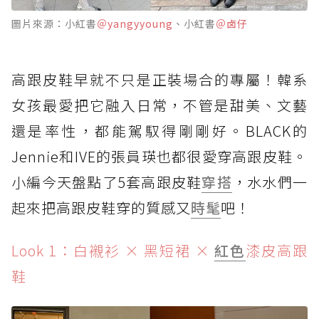
圖片來源：小紅書
＠yangyyoung
、小紅書
＠卤仔
高跟皮鞋早就不只是正裝場合的專屬！韓系
女孩最愛把它融入日常，不管是甜美、文藝
還是率性，都能駕馭得剛剛好。BLACK的
Jennie和IVE的張員瑛也都很愛穿高跟皮鞋。
小編今天盤點了5套高跟皮鞋
穿搭
，水水們一
起來把高跟皮鞋穿的質感又
時髦
吧！
Look 1：白襯衫 × 黑短裙 ×
紅色
漆皮高跟
鞋