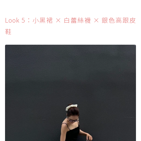
Look 5：小黑裙 × 白蕾絲襪 × 銀色高跟皮
鞋