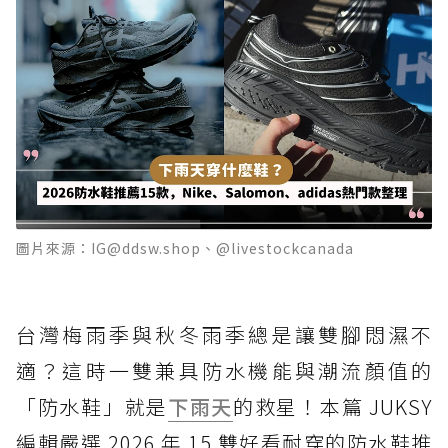
圖片來源：IG@ddsw.shop、@livestockcanada
台灣梅雨季與秋冬雨季總是讓雙腳悶濕不
適？這時一雙兼具防水機能與潮流顏值的
「防水鞋」就是
下雨天
的救星！本篇 JUKSY
編輯嚴選 2026 年 15 雙好看耐穿的防水鞋推