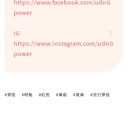
https://www.facebook.com/udnG
power
IG：
https://www.instagram.com/udnG
power
#穿搭
#時髦
#紅色
#美妝
#寬褲
#流行穿搭