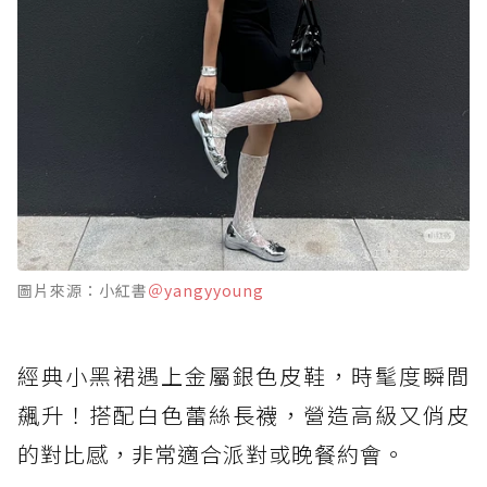
圖片來源：小紅書
＠yangyyoung
經典小黑裙遇上金屬銀色皮鞋，時髦度瞬間
飆升！搭配白色蕾絲長襪，營造高級又俏皮
的對比感，非常適合派對或晚餐約會。