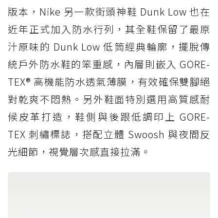
版本，Nike 另一款街頭神鞋 Dunk Low 也在
近年正式加入防水行列，其全鞋保留了最原
汁原味的 Dunk Low 低筒經典輪廓，擺脫傳
統戶外防水鞋的笨重感，內層則嵌入 GORE-
TEX® 高機能防水透氣薄膜，有效確保雙腳絕
對乾爽不悶熱。另外鞋面特別選用高質感耐
候皮革打造，鞋側與後跟低調印上 GORE-
TEX 刺繡標誌，搭配立體 Swoosh 與夜間反
光細節，視覺層次感直接拉滿。