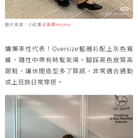
圖片來源：小紅書
＠奥康momo
慵懶率性代表！Oversize藍襯衫配上灰色寬
褲，隨性中帶有時髦氣場。腳踩黑色皮質高
跟鞋，讓休閒造型多了質感，非常適合通勤
或上班族日常穿搭。