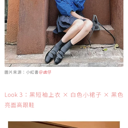
圖片來源：小紅書
＠卤仔
Look 3：黑短袖上衣 × 白色小裙子 × 黑色
亮面高跟鞋