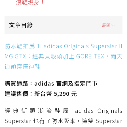
浪鞋現身！
文章目錄
展開
防水鞋推薦 1. adidas Originals Superstar II
防水鞋推薦 1. adidas Originals Superstar II
MG GTX：經典貝殼頭加上 GORE-TEX，雨天街
MG GTX：經典貝殼頭加上 GORE-TEX，雨天
頭穿搭神鞋
街頭穿搭神鞋
防水鞋推薦 2. New Balance Hierro v9 GORE-
TEX：黃金大底加持，最帥山系越野防水跑鞋
購買通路：adidas 官網及指定門市
防水鞋推薦 3. Nike Dunk Low GORE-TEX：
經典 Dunk 輪廓加上防水科技，雨天穿搭帥度不
建議售價：新台幣 5,290 元
打折
經典街頭潮流鞋履 adidas Originals
防水鞋推薦 4. ASICS TRABUCO 14 GTX：搭
載 GORE-TEX 隱形貼合科技，全方位防水神鞋
Superstar 也有了防水版本，這雙 Superstar