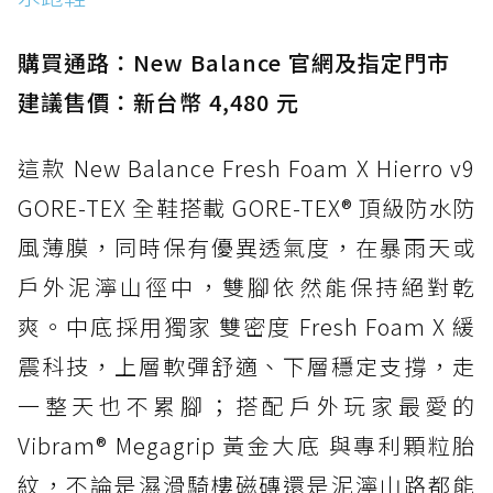
防水鞋推薦 15. Brooks Cascadia 19 GTX：注
入氮氣中底與 GORE-TEX 的全地形碳中和神鞋
購買通路：New Balance 官網及指定門市
建議售價：新台幣 4,480 元
這款 New Balance Fresh Foam X Hierro v9
GORE-TEX 全鞋搭載 GORE-TEX® 頂級防水防
風薄膜，同時保有優異透氣度，在暴雨天或
戶外泥濘山徑中，雙腳依然能保持絕對乾
爽。中底採用獨家 雙密度 Fresh Foam X 緩
震科技，上層軟彈舒適、下層穩定支撐，走
一整天也不累腳；搭配戶外玩家最愛的
Vibram® Megagrip 黃金大底 與專利顆粒胎
紋，不論是濕滑騎樓磁磚還是泥濘山路都能