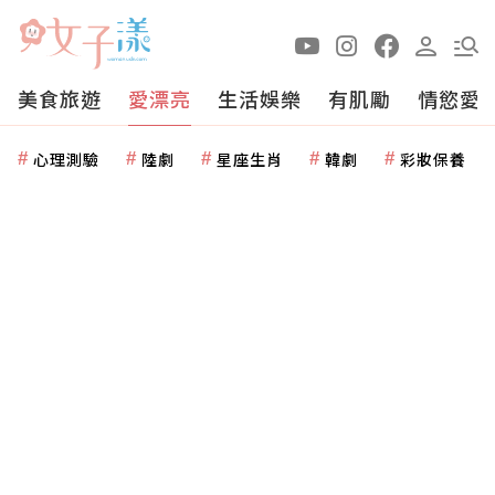
美食旅遊
愛漂亮
生活娛樂
有肌勵
情慾愛
心理測驗
陸劇
星座生肖
韓劇
彩妝保養