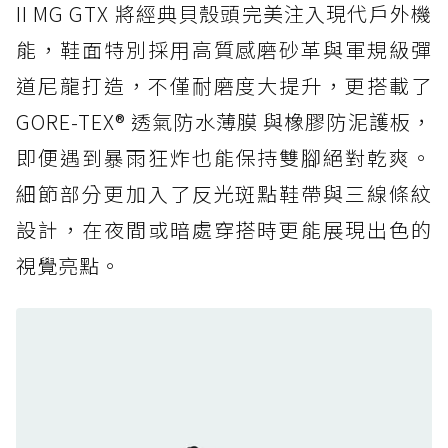
防水鞋推薦 5. Salomon XT-6 GORE-TEX：潮
II MG GTX 將經典貝殼頭完美注入現代戶外機
人必備山系鞋王！防滑、防水與街頭顏值一次攻
能，鞋面特別採用高質感磨砂革與軍規級彈
頂
道尼龍打造，不僅耐磨度大提升，更搭載了
防水鞋推薦 6. HOKA Stinson Evo GTX：越野
復刻厚底，GORE-TEX 防水與增高神器一次滿
GORE-TEX® 透氣防水薄膜 與橡膠防泥護板，
足
即便遇到暴雨狂炸也能保持雙腳絕對乾爽。
防水鞋推薦 7. Timberland Motion Access：
細節部分更加入了反光斑點鞋帶與三線條紋
黃靴同級頂級防水，輕量化工裝健走鞋雨天必備
設計，在夜間或暗處穿搭時更能展現出色的
防水鞋推薦 7. Timberland Motion Access：
視覺亮點。
黃靴同級頂級防水，輕量化工裝健走鞋雨天必備
防水鞋推薦 8. Mizuno WAVE MUJIN LS
GTX：搭載 Vibram 黃金大底與 GORE-TEX 的
日系街頭潮鞋
防水鞋推薦 9. PALLADIUM OFF_BOUND
DISC WP+：首度導入旋鈕快穿，橘標防水加持
的城市波浪神鞋