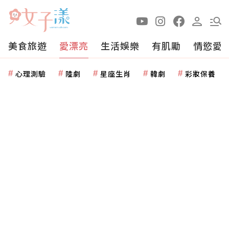
美食旅遊
愛漂亮
生活娛樂
有肌勵
情慾愛
心理測驗
陸劇
星座生肖
韓劇
彩妝保養