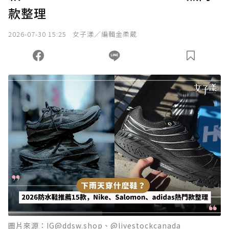
款整理
我已詳閱贊助說明，且同意站方的使用條款。
2026-07-30 15:25
女子漾／編輯金柔葳
您當前剩餘 U 利點數：
0
點；前往
購買點數
圖片來源：IG@ddsw.shop、@livestockcanada