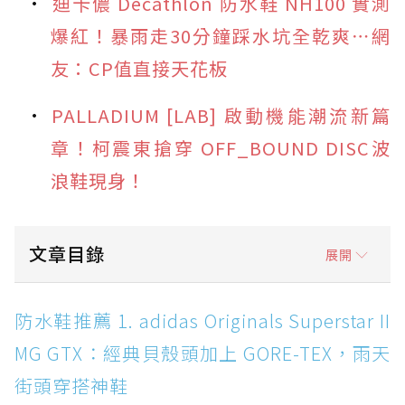
迪卡儂 Decathlon 防水鞋 NH100 實測
爆紅！暴雨走30分鐘踩水坑全乾爽⋯網
友：CP值直接天花板
PALLADIUM [LAB] 啟動機能潮流新篇
章！柯震東搶穿 OFF_BOUND DISC波
浪鞋現身！
文章目錄
展開
防水鞋推薦 1. adidas Originals Superstar II
防水鞋推薦 1. adidas Originals Superstar II
MG GTX：經典貝殼頭加上 GORE-TEX，雨天街
MG GTX：經典貝殼頭加上 GORE-TEX，雨天
頭穿搭神鞋
街頭穿搭神鞋
防水鞋推薦 2. New Balance Hierro v9 GORE-