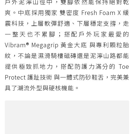
戶外泥濘山徑中，雙腳依然能保持絕對乾
爽。中底採用獨家 雙密度 Fresh Foam X 緩
震科技，上層軟彈舒適、下層穩定支撐，走
一整天也不累腳；搭配戶外玩家最愛的
Vibram® Megagrip 黃金大底 與專利顆粒胎
紋，不論是濕滑騎樓磁磚還是泥濘山路都能
提供極致抓地力，搭配防護力滿分的 Toe
Protect 護趾技術 與一體式防砂鞋舌，完美兼
具了潮流外型與硬核機能。