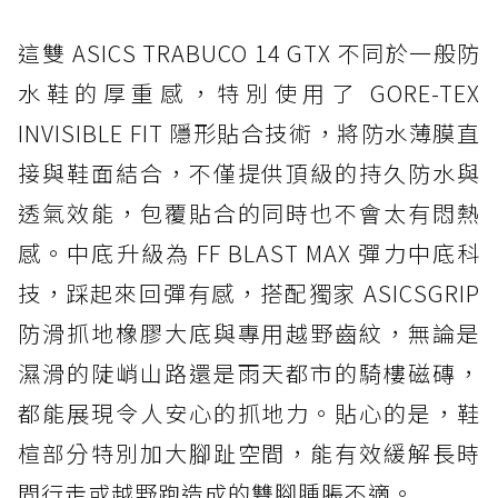
這雙 ASICS TRABUCO 14 GTX 不同於一般防
水鞋的厚重感，特別使用了 GORE-TEX
INVISIBLE FIT 隱形貼合技術，將防水薄膜直
接與鞋面結合，不僅提供頂級的持久防水與
透氣效能，包覆貼合的同時也不會太有悶熱
感。中底升級為 FF BLAST MAX 彈力中底科
技，踩起來回彈有感，搭配獨家 ASICSGRIP
防滑抓地橡膠大底與專用越野齒紋，無論是
濕滑的陡峭山路還是雨天都市的騎樓磁磚，
都能展現令人安心的抓地力。貼心的是，鞋
楦部分特別加大腳趾空間，能有效緩解長時
間行走或越野跑造成的雙腳腫脹不適。