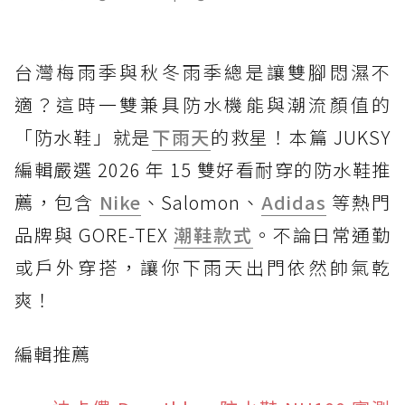
台灣梅雨季與秋冬雨季總是讓雙腳悶濕不
適？這時一雙兼具防水機能與潮流顏值的
「防水鞋」就是
下雨天
的救星！本篇 JUKSY
編輯嚴選 2026 年 15 雙好看耐穿的防水鞋推
薦，包含
Nike
、Salomon、
Adidas
等熱門
品牌與 GORE-TEX
潮鞋款式
。不論日常通勤
或戶外穿搭，讓你下雨天出門依然帥氣乾
爽！
編輯推薦