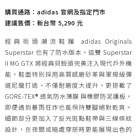
TEX：黃金大底加持，最帥山系越野防水跑鞋
購買通路：adidas 官網及指定門市
防水鞋推薦 3. Nike Dunk Low GORE-TEX：
經典 Dunk 輪廓加上防水科技，雨天穿搭帥度不
建議售價：新台幣 5,290 元
打折
經典街頭潮流鞋履 adidas Originals
防水鞋推薦 4. ASICS TRABUCO 14 GTX：搭
載 GORE-TEX 隱形貼合科技，全方位防水神鞋
Superstar 也有了防水版本，這雙 Superstar
防水鞋推薦 5. Salomon XT-6 GORE-TEX：潮
II MG GTX 將經典貝殼頭完美注入現代戶外機
人必備山系鞋王！防滑、防水與街頭顏值一次攻
能，鞋面特別採用高質感磨砂革與軍規級彈
頂
道尼龍打造，不僅耐磨度大提升，更搭載了
防水鞋推薦 6. HOKA Stinson Evo GTX：越野
復刻厚底，GORE-TEX 防水與增高神器一次滿
GORE-TEX® 透氣防水薄膜 與橡膠防泥護板，
足
即便遇到暴雨狂炸也能保持雙腳絕對乾爽。
防水鞋推薦 7. Timberland Motion Access：
細節部分更加入了反光斑點鞋帶與三線條紋
黃靴同級頂級防水，輕量化工裝健走鞋雨天必備
設計，在夜間或暗處穿搭時更能展現出色的
防水鞋推薦 7. Timberland Motion Access：