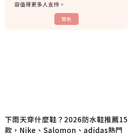
容值得更多人支持。
贊助
贊助說明
為了鼓勵作者持續創作更好的內容，會員可以
使用「贊助」功能實質回饋給喜愛的作者。可
將您認為適合的點數贈送給作者，一旦使用贊
助點數即不得撤銷，單筆贊助最低點數為30
點，最高點數沒有上限。
U 利點數 1 點 = NTD 1 元。
下雨天穿什麼鞋？2026防水鞋推薦15
款，Nike、Salomon、adidas熱門
確認送出