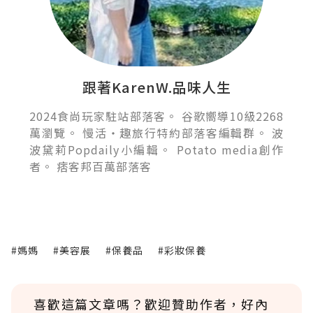
跟著KarenW.品味人生
2024食尚玩家駐站部落客。 谷歌嚮導10級2268
萬瀏覽。 慢活‧趣旅行特約部落客編輯群。 波
波黛莉Popdaily小編輯。 Potato media創作
者。 痞客邦百萬部落客
#媽媽
#美容展
#保養品
#彩妝保養
喜歡這篇文章嗎？歡迎贊助作者，好內