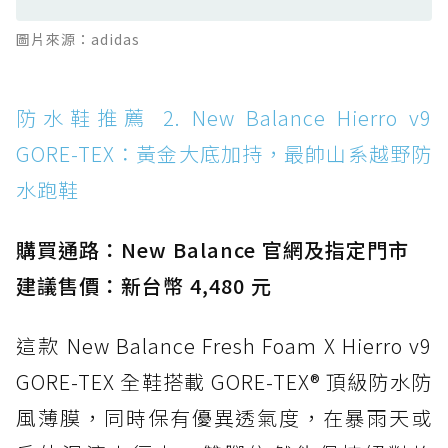
防水鞋推薦 13. Dr. Martens 1460 Rain
圖片來源：adidas
Boot：馬汀首款雨靴登場，經典八孔加上全防
水 PVC
防水鞋推薦 14. SKECHERS BADGER
防水鞋推薦 2. New Balance Hierro v9
WATERPROOF：一踩即穿懶人神器！搭載固特
GORE-TEX：黃金大底加持，最帥山系越野防
異大底與全防水厚底健走鞋
水跑鞋
防水鞋推薦 15. Brooks Cascadia 19 GTX：注
入氮氣中底與 GORE-TEX 的全地形碳中和神鞋
購買通路：New Balance 官網及指定門市
建議售價：新台幣 4,480 元
這款 New Balance Fresh Foam X Hierro v9
GORE-TEX 全鞋搭載 GORE-TEX® 頂級防水防
風薄膜，同時保有優異透氣度，在暴雨天或