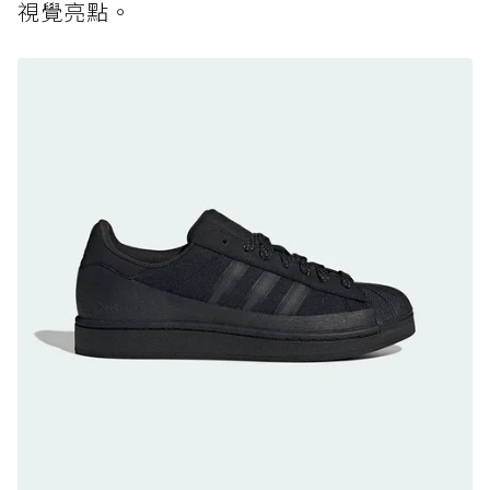
視覺亮點。
黃靴同級頂級防水，輕量化工裝健走鞋雨天必備
防水鞋推薦 8. Mizuno WAVE MUJIN LS
GTX：搭載 Vibram 黃金大底與 GORE-TEX 的
日系街頭潮鞋
防水鞋推薦 9. PALLADIUM OFF_BOUND
DISC WP+：首度導入旋鈕快穿，橘標防水加持
的城市波浪神鞋
防水鞋推薦 10. PUMA Voyage NITRO™ 4
GORE-TEX：氮氣中底注入，回彈與防滑兼具的
全天候越野跑鞋
防水鞋推薦 11. On Cloudhorizon 2 WP：腳
感軟彈、搭載 Missiongrip™ 的防水輕越野鞋
防水鞋推薦 12. Vans Crosspath XC GORE-
TEX：搭載 Vibram 大底與 GORE-TEX，顛覆
滑板印象的防水鞋