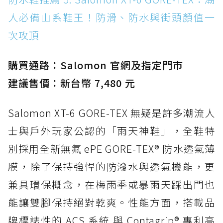
人必備山系鞋王！防滑、防水與街頭顏值一
次攻頂
購買通路：Salomon 官網及指定門市
建議售價：新台幣 7,480 元
Salomon XT-6 GORE-TEX 無疑是許多潮流人
士與戶外玩家公認的「雨天神鞋」，全鞋特
別採用全新無氟 ePE GORE-TEX® 防水透氣薄
膜，除了保持強悍的防潑水與透氣機能，更
兼具環保概念，在梅雨季或暴雨天踩出門也
能讓雙腳保持絕對乾爽。性能方面，搭載品
牌標誌性的 ACS 系統 與 Contagrip® 專利高