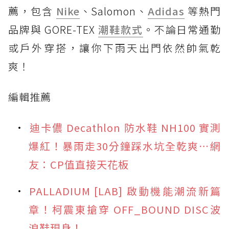
薦，包含
Nike
、Salomon、
Adidas
等熱門
品牌與 GORE-TEX
潮鞋款式
。不論日常通勤
或戶外穿搭，讓你下雨天出門依然帥氣乾
爽！
編輯推薦
迪卡儂 Decathlon 防水鞋 NH100 實測
爆紅！暴雨走30分鐘踩水坑全乾爽⋯網
友：CP值直接天花板
PALLADIUM [LAB] 啟動機能潮流新篇
章！柯震東搶穿 OFF_BOUND DISC波
浪鞋現身！