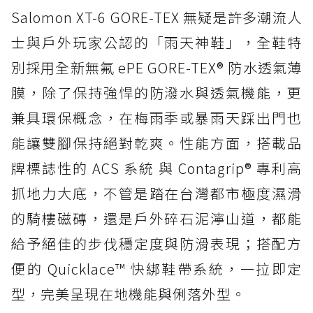
Salomon XT-6 GORE-TEX 無疑是許多潮流人
士與戶外玩家公認的「雨天神鞋」，全鞋特
別採用全新無氟 ePE GORE-TEX® 防水透氣薄
膜，除了保持強悍的防潑水與透氣機能，更
兼具環保概念，在梅雨季或暴雨天踩出門也
能讓雙腳保持絕對乾爽。性能方面，搭載品
牌標誌性的 ACS 系統 與 Contagrip® 專利高
抓地力大底，不管是踏在台灣都市極度濕滑
的騎樓磁磚，還是戶外碎石泥濘山道，都能
給予絕佳的步伐穩定度與防滑表現；搭配方
便的 Quicklace™ 快綁鞋帶系統，一拉即定
型，完美呈現在地機能與俐落外型。