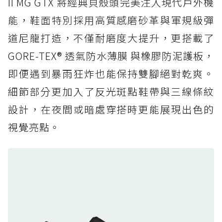
II MG GTX 將經典貝殼頭完美注入現代戶外機
人必備山系鞋王！防滑、防水與街頭顏值一次攻
能，鞋面特別採用高質感磨砂革與軍規級彈
頂
道尼龍打造，不僅耐磨度大提升，更搭載了
防水鞋推薦 6. HOKA Stinson Evo GTX：越野
復刻厚底，GORE-TEX 防水與增高神器一次滿
GORE-TEX® 透氣防水薄膜 與橡膠防泥護板，
足
即便遇到暴雨狂炸也能保持雙腳絕對乾爽。
防水鞋推薦 7. Timberland Motion Access：
細節部分更加入了反光斑點鞋帶與三線條紋
黃靴同級頂級防水，輕量化工裝健走鞋雨天必備
設計，在夜間或暗處穿搭時更能展現出色的
防水鞋推薦 7. Timberland Motion Access：
視覺亮點。
黃靴同級頂級防水，輕量化工裝健走鞋雨天必備
防水鞋推薦 8. Mizuno WAVE MUJIN LS
GTX：搭載 Vibram 黃金大底與 GORE-TEX 的
日系街頭潮鞋
防水鞋推薦 9. PALLADIUM OFF_BOUND
DISC WP+：首度導入旋鈕快穿，橘標防水加持
的城市波浪神鞋