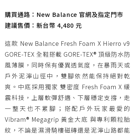
入氮氣中底與 GORE-TEX 的全地形碳中和神鞋
購買通路：New Balance 官網及指定門市
建議售價：新台幣 4,480 元
這款 New Balance Fresh Foam X Hierro v9
GORE-TEX 全鞋搭載 GORE-TEX® 頂級防水防
風薄膜，同時保有優異透氣度，在暴雨天或
戶外泥濘山徑中，雙腳依然能保持絕對乾
爽。中底採用獨家 雙密度 Fresh Foam X 緩
震科技，上層軟彈舒適、下層穩定支撐，走
一整天也不累腳；搭配戶外玩家最愛的
Vibram® Megagrip 黃金大底 與專利顆粒胎
紋，不論是濕滑騎樓磁磚還是泥濘山路都能