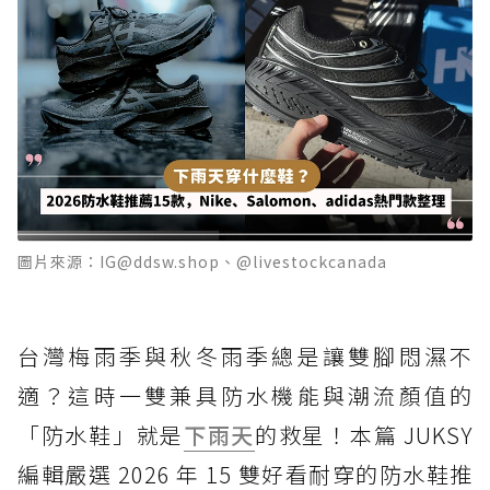
圖片來源：IG@ddsw.shop、@livestockcanada
台灣梅雨季與秋冬雨季總是讓雙腳悶濕不
適？這時一雙兼具防水機能與潮流顏值的
「防水鞋」就是
下雨天
的救星！本篇 JUKSY
編輯嚴選 2026 年 15 雙好看耐穿的防水鞋推