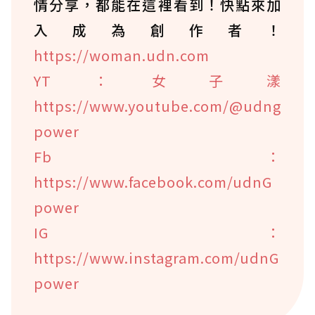
情分享，都能在這裡看到！快點來加
入成為創作者！
https://woman.udn.com
YT：女子漾
https://www.youtube.com/@udng
power
Fb：
https://www.facebook.com/udnG
power
IG：
https://www.instagram.com/udnG
power