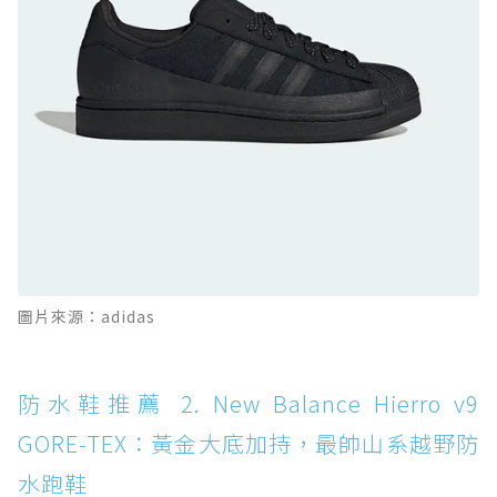
防水鞋推薦 10. PUMA Voyage NITRO™ 4
GORE-TEX：氮氣中底注入，回彈與防滑兼具的
全天候越野跑鞋
防水鞋推薦 11. On Cloudhorizon 2 WP：腳
感軟彈、搭載 Missiongrip™ 的防水輕越野鞋
防水鞋推薦 12. Vans Crosspath XC GORE-
TEX：搭載 Vibram 大底與 GORE-TEX，顛覆
滑板印象的防水鞋
防水鞋推薦 13. Dr. Martens 1460 Rain
圖片來源：adidas
Boot：馬汀首款雨靴登場，經典八孔加上全防
水 PVC
防水鞋推薦 14. SKECHERS BADGER
防水鞋推薦 2. New Balance Hierro v9
WATERPROOF：一踩即穿懶人神器！搭載固特
GORE-TEX：黃金大底加持，最帥山系越野防
異大底與全防水厚底健走鞋
水跑鞋
防水鞋推薦 15. Brooks Cascadia 19 GTX：注