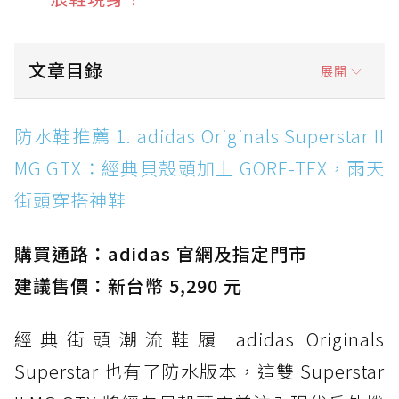
文章目錄
展開
防水鞋推薦 1. adidas Originals Superstar II
防水鞋推薦 1. adidas Originals Superstar II
MG GTX：經典貝殼頭加上 GORE-TEX，雨天街
MG GTX：經典貝殼頭加上 GORE-TEX，雨天
頭穿搭神鞋
街頭穿搭神鞋
防水鞋推薦 2. New Balance Hierro v9 GORE-
TEX：黃金大底加持，最帥山系越野防水跑鞋
購買通路：adidas 官網及指定門市
防水鞋推薦 3. Nike Dunk Low GORE-TEX：
經典 Dunk 輪廓加上防水科技，雨天穿搭帥度不
建議售價：新台幣 5,290 元
打折
經典街頭潮流鞋履 adidas Originals
防水鞋推薦 4. ASICS TRABUCO 14 GTX：搭
載 GORE-TEX 隱形貼合科技，全方位防水神鞋
Superstar 也有了防水版本，這雙 Superstar
防水鞋推薦 5. Salomon XT-6 GORE-TEX：潮