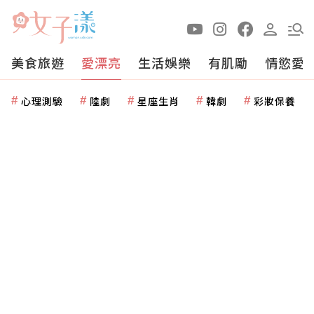
美食旅遊
愛漂亮
生活娛樂
有肌勵
情慾愛
心理測驗
陸劇
星座生肖
韓劇
彩妝保養