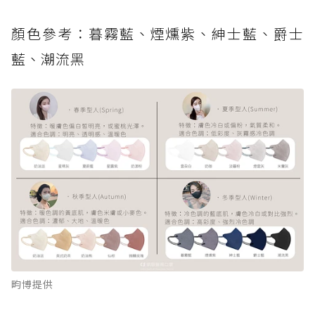
顏色參考：暮霧藍、煙燻紫、紳士藍、爵士
藍、潮流黑
畇博提供