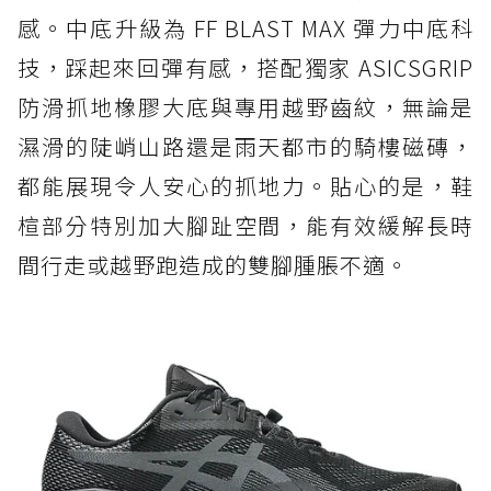
感。中底升級為 FF BLAST MAX 彈力中底科
技，踩起來回彈有感，搭配獨家 ASICSGRIP
防滑抓地橡膠大底與專用越野齒紋，無論是
濕滑的陡峭山路還是雨天都市的騎樓磁磚，
都能展現令人安心的抓地力。貼心的是，鞋
楦部分特別加大腳趾空間，能有效緩解長時
間行走或越野跑造成的雙腳腫脹不適。