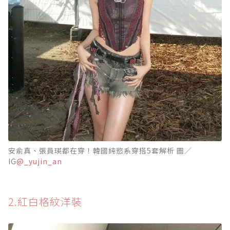
安俞真、張員瑛都在穿！韓國純慾系穿搭5套解析 圖／
IG
@_yujin_an
2.紅白格紋洋裝