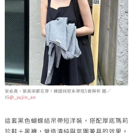
安俞真、張員瑛都在穿！韓國純慾系穿搭5套解析 圖／
IG
@_yujin_an
這套黑色蝴蝶結吊帶短洋裝，搭配厚底瑪莉
珍鞋＋黑襪，營造清純與氛圍兼具的效果。