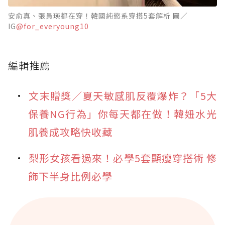
安俞真、張員瑛都在穿！韓國純慾系穿搭5套解析 圖／
IG
@for_everyoung10
編輯推薦
文末贈獎／夏天敏感肌反覆爆炸？「5大
保養NG行為」你每天都在做！韓妞水光
肌養成攻略快收藏
梨形女孩看過來！必學5套顯瘦穿搭術 修
飾下半身比例必學