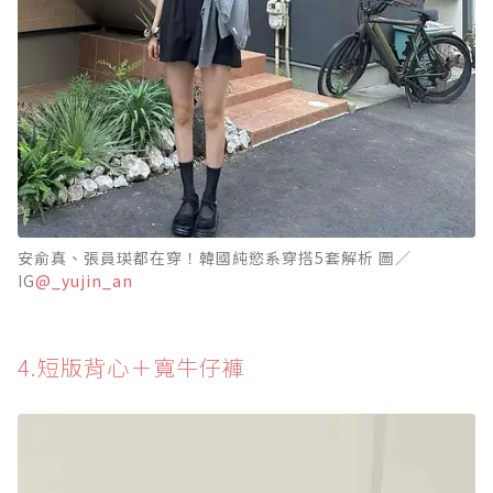
安俞真、張員瑛都在穿！韓國純慾系穿搭5套解析 圖／
IG
@_yujin_an
4.短版背心＋寬牛仔褲