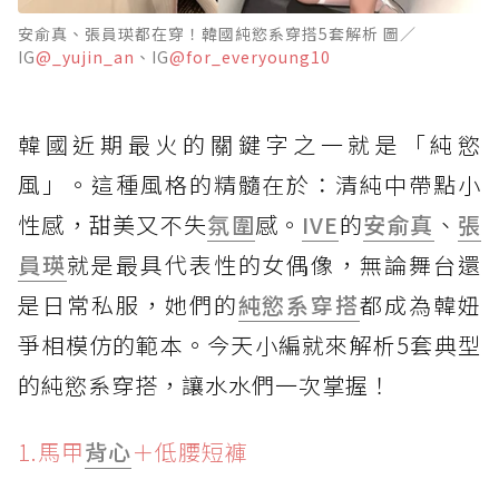
安俞真、張員瑛都在穿！韓國純慾系穿搭5套解析 圖／
IG
@_yujin_an
、IG
@for_everyoung10
韓國近期最火的關鍵字之一就是「純慾
風」。這種風格的精髓在於：清純中帶點小
性感，甜美又不失
氛圍
感。
IVE
的
安俞真
、
張
員瑛
就是最具代表性的女偶像，無論舞台還
是日常私服，她們的
純慾系
穿搭
都成為韓妞
爭相模仿的範本。今天小編就來解析5套典型
的純慾系穿搭，讓水水們一次掌握！
1.馬甲
背心
＋低腰短褲