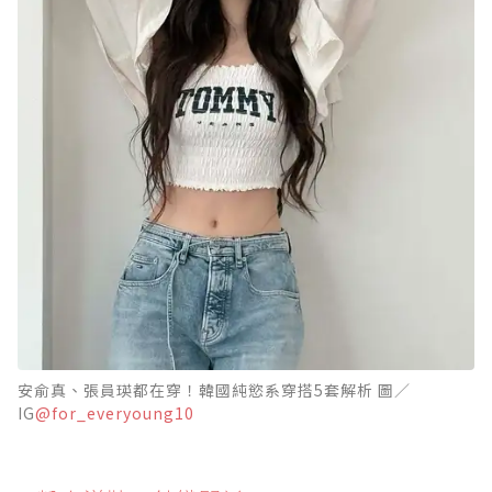
安俞真、張員瑛都在穿！韓國純慾系穿搭5套解析 圖／
IG
@for_everyoung10