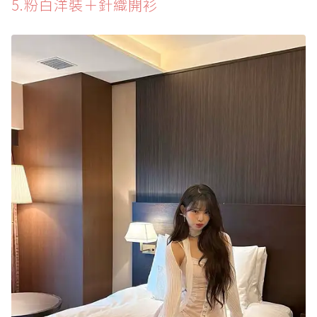
5.粉白洋裝＋針織開衫