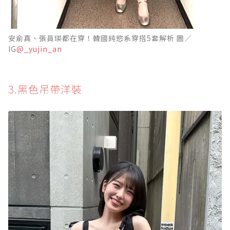
安俞真、張員瑛都在穿！韓國純慾系穿搭5套解析 圖／
IG
@_yujin_an
3.黑色吊帶洋裝