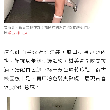
安俞真、張員瑛都在穿！韓國純慾系穿搭5套解析 圖／
IG
@_yujin_an
這套紅白格紋迷你洋裝，胸口拼接蕾絲內
搭，裙擺以蕾絲花邊點綴，甜美氛圍瞬間拉
滿。搭配白色膝下襪＋銀色瑪莉珍鞋，復古
校園
感十足，再用粉色髮夾點綴，展現青春
俏皮的純慾感。