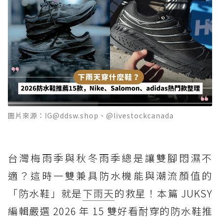
圖片來源：IG@ddsw.shop、@livestockcanada
台灣梅雨季與秋冬雨季總是讓雙腳悶濕不
適？這時一雙兼具防水機能與潮流顏值的
「防水鞋」就是
下雨天
的救星！本篇 JUKSY
編輯嚴選 2026 年 15 雙好看耐穿的防水鞋推