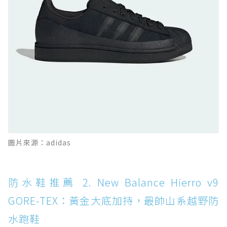
防水鞋推薦 10. PUMA Voyage NITRO™ 4
GORE-TEX：氮氣中底注入，回彈與防滑兼具的
全天候越野跑鞋
防水鞋推薦 11. On Cloudhorizon 2 WP：腳
感軟彈、搭載 Missiongrip™ 的防水輕越野鞋
防水鞋推薦 12. Vans Crosspath XC GORE-
TEX：搭載 Vibram 大底與 GORE-TEX，顛覆
滑板印象的防水鞋
防水鞋推薦 13. Dr. Martens 1460 Rain
圖片來源：adidas
Boot：馬汀首款雨靴登場，經典八孔加上全防
水 PVC
防水鞋推薦 14. SKECHERS BADGER
防水鞋推薦 2. New Balance Hierro v9
WATERPROOF：一踩即穿懶人神器！搭載固特
GORE-TEX：黃金大底加持，最帥山系越野防
異大底與全防水厚底健走鞋
水跑鞋
防水鞋推薦 15. Brooks Cascadia 19 GTX：注