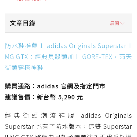
文章目錄
展開
防水鞋推薦 1. adidas Originals Superstar II
防水鞋推薦 1. adidas Originals Superstar II
MG GTX：經典貝殼頭加上 GORE-TEX，雨天街
MG GTX：經典貝殼頭加上 GORE-TEX，雨天
頭穿搭神鞋
街頭穿搭神鞋
防水鞋推薦 2. New Balance Hierro v9 GORE-
TEX：黃金大底加持，最帥山系越野防水跑鞋
購買通路：adidas 官網及指定門市
防水鞋推薦 3. Nike Dunk Low GORE-TEX：
經典 Dunk 輪廓加上防水科技，雨天穿搭帥度不
建議售價：新台幣 5,290 元
打折
經典街頭潮流鞋履 adidas Originals
防水鞋推薦 4. ASICS TRABUCO 14 GTX：搭
載 GORE-TEX 隱形貼合科技，全方位防水神鞋
Superstar 也有了防水版本，這雙 Superstar
防水鞋推薦 5. Salomon XT-6 GORE-TEX：潮