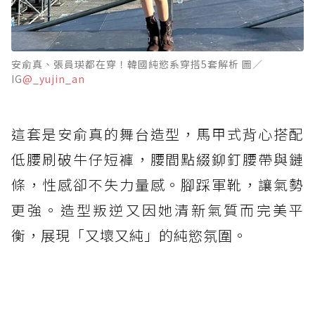
安俞真、張員瑛都在穿！韓國純慾系穿搭5套解析 圖／
IG
@_yujin_an
這套是安俞真的舞台造型，馬甲式背心搭配
低腰刷破牛仔短褲，腰間點綴鉚釘腰帶與鏈
條，性感卻不失力量感。腳踩軍靴，讓氣勢
更強。造型叛逆又因她清新氣質而完美平
衡，展現「又壞又純」的純慾氛圍。