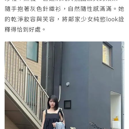
隨手抱著灰色針織衫，自然隨性感滿滿。她
的乾淨妝容與笑容，將鄰家少女純慾look詮
釋得恰到好處。