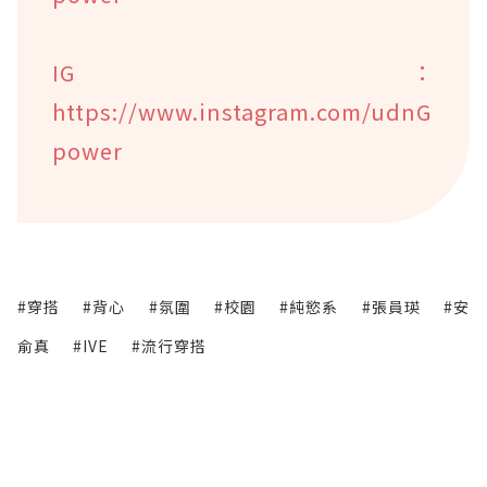
IG：
https://www.instagram.com/udnG
power
#穿搭
#背心
#氛圍
#校園
#純慾系
#張員瑛
#安
俞真
#IVE
#流行穿搭