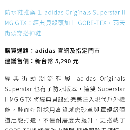
防水鞋推薦 1. adidas Originals Superstar II
防水鞋推薦 1. adidas Originals Superstar II
MG GTX：經典貝殼頭加上 GORE-TEX，雨天街
MG GTX：經典貝殼頭加上 GORE-TEX，雨天
頭穿搭神鞋
街頭穿搭神鞋
防水鞋推薦 2. New Balance Hierro v9 GORE-
TEX：黃金大底加持，最帥山系越野防水跑鞋
購買通路：adidas 官網及指定門市
防水鞋推薦 3. Nike Dunk Low GORE-TEX：
經典 Dunk 輪廓加上防水科技，雨天穿搭帥度不
建議售價：新台幣 5,290 元
打折
經典街頭潮流鞋履 adidas Originals
防水鞋推薦 4. ASICS TRABUCO 14 GTX：搭
載 GORE-TEX 隱形貼合科技，全方位防水神鞋
Superstar 也有了防水版本，這雙 Superstar
防水鞋推薦 5. Salomon XT-6 GORE-TEX：潮
II MG GTX 將經典貝殼頭完美注入現代戶外機
人必備山系鞋王！防滑、防水與街頭顏值一次攻
能，鞋面特別採用高質感磨砂革與軍規級彈
頂
道尼龍打造，不僅耐磨度大提升，更搭載了
防水鞋推薦 6. HOKA Stinson Evo GTX：越野
復刻厚底，GORE-TEX 防水與增高神器一次滿