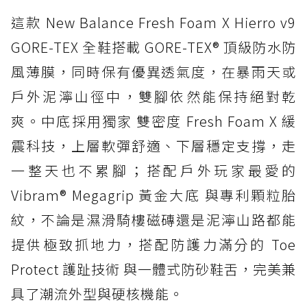
這款 New Balance Fresh Foam X Hierro v9
GORE-TEX 全鞋搭載 GORE-TEX® 頂級防水防
風薄膜，同時保有優異透氣度，在暴雨天或
戶外泥濘山徑中，雙腳依然能保持絕對乾
爽。中底採用獨家 雙密度 Fresh Foam X 緩
震科技，上層軟彈舒適、下層穩定支撐，走
一整天也不累腳；搭配戶外玩家最愛的
Vibram® Megagrip 黃金大底 與專利顆粒胎
紋，不論是濕滑騎樓磁磚還是泥濘山路都能
提供極致抓地力，搭配防護力滿分的 Toe
Protect 護趾技術 與一體式防砂鞋舌，完美兼
具了潮流外型與硬核機能。