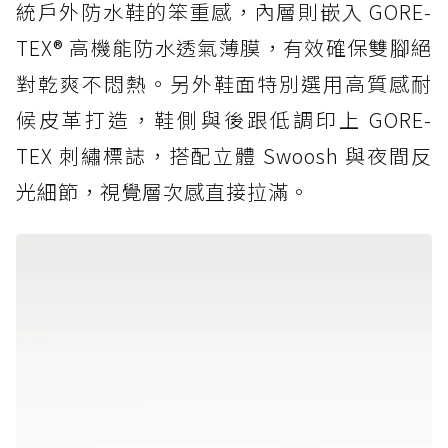
統戶外防水鞋的笨重感，內層則嵌入 GORE-
TEX® 高機能防水透氣薄膜，有效確保雙腳絕
對乾爽不悶熱。另外鞋面特別選用高質感耐
候皮革打造，鞋側與後跟低調印上 GORE-
TEX 刺繡標誌，搭配立體 Swoosh 與夜間反
光細節，視覺層次感直接拉滿。