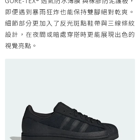
GORE-TEX® 透氣防水薄膜 與橡膠防泥護板，
足
即便遇到暴雨狂炸也能保持雙腳絕對乾爽。
防水鞋推薦 7. Timberland Motion Access：
細節部分更加入了反光斑點鞋帶與三線條紋
黃靴同級頂級防水，輕量化工裝健走鞋雨天必備
設計，在夜間或暗處穿搭時更能展現出色的
防水鞋推薦 7. Timberland Motion Access：
視覺亮點。
黃靴同級頂級防水，輕量化工裝健走鞋雨天必備
防水鞋推薦 8. Mizuno WAVE MUJIN LS
GTX：搭載 Vibram 黃金大底與 GORE-TEX 的
日系街頭潮鞋
防水鞋推薦 9. PALLADIUM OFF_BOUND
DISC WP+：首度導入旋鈕快穿，橘標防水加持
的城市波浪神鞋
防水鞋推薦 10. PUMA Voyage NITRO™ 4
GORE-TEX：氮氣中底注入，回彈與防滑兼具的
全天候越野跑鞋