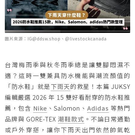
圖片來源：IG@ddsw.shop、@livestockcanada
台灣梅雨季與秋冬雨季總是讓雙腳悶濕不
適？這時一雙兼具防水機能與潮流顏值的
「防水鞋」就是
下雨天
的救星！本篇 JUKSY
編輯嚴選 2026 年 15 雙好看耐穿的防水鞋推
薦，包含
Nike
、Salomon、
Adidas
等熱門
品牌與 GORE-TEX
潮鞋款式
。不論日常通勤
或戶外穿搭，讓你下雨天出門依然帥氣乾