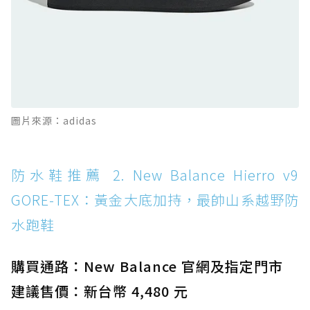
防水鞋推薦 11. On Cloudhorizon 2 WP：腳
感軟彈、搭載 Missiongrip™ 的防水輕越野鞋
防水鞋推薦 12. Vans Crosspath XC GORE-
TEX：搭載 Vibram 大底與 GORE-TEX，顛覆
滑板印象的防水鞋
防水鞋推薦 13. Dr. Martens 1460 Rain
圖片來源：adidas
Boot：馬汀首款雨靴登場，經典八孔加上全防
水 PVC
防水鞋推薦 14. SKECHERS BADGER
防水鞋推薦 2. New Balance Hierro v9
WATERPROOF：一踩即穿懶人神器！搭載固特
GORE-TEX：黃金大底加持，最帥山系越野防
異大底與全防水厚底健走鞋
水跑鞋
防水鞋推薦 15. Brooks Cascadia 19 GTX：注
入氮氣中底與 GORE-TEX 的全地形碳中和神鞋
購買通路：New Balance 官網及指定門市
建議售價：新台幣 4,480 元