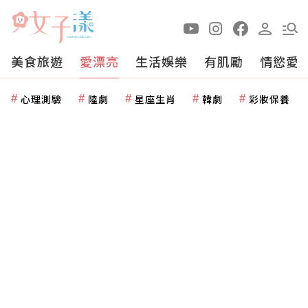
美食旅遊
愛漂亮
生活娛樂
有肌勵
情慾愛
心理測驗
陸劇
星座生肖
韓劇
彩妝保養