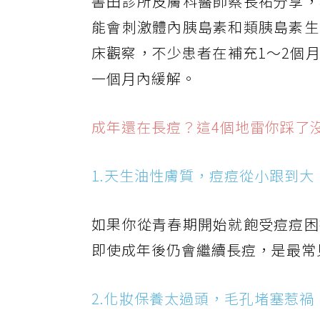
書田診所皮膚科醫師蔡長祐分享，
能會刺激體內胰島素和類胰島素生
床觀察，不少患者在補充1～2個
一個月內緩解。
成年還在長痘？這4個地雷你踩了
1.天生油性膚質，痘痘從小跟到大
如果你從青春期開始就飽受痘痘困
即使成年後仍會繼續長痘，是最常
2.化妝保養太過頭，毛孔堵塞惹禍