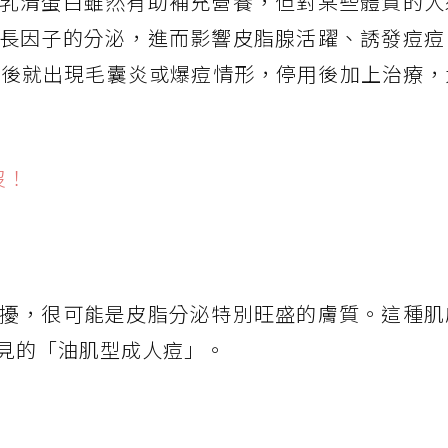
乳清蛋白雖然有助補充營養，但對某些體質的人
長因子的分泌，進而影響皮脂腺活躍、誘發痘痘
月後就出現毛囊炎或爆痘情形，停用後加上治療，
沒！
擾，很可能是皮脂分泌特別旺盛的膚質。這種肌
見的「油肌型成人痘」。