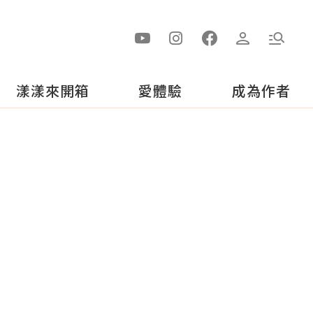
漾漾來開箱
愛體驗
成為作者