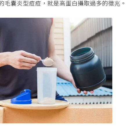
的毛囊炎型痘痘，就是高蛋白攝取過多的徵兆。