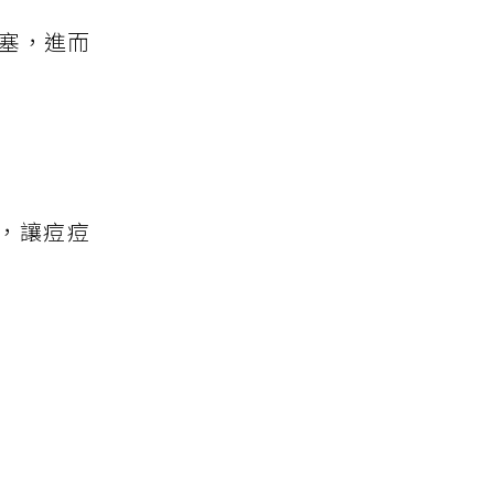
塞，進而
，讓痘痘