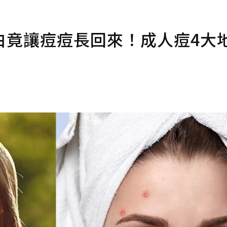
白竟讓痘痘長回來！成人痘4大