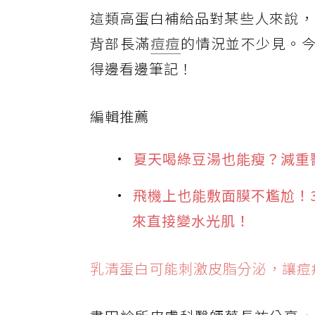
這類高蛋白補給品對某些人來說，
背部長滿
痘痘
的情況並不少見。今
得邊看邊筆記！
編輯推薦
夏天喝綠豆湯也能瘦？減重
飛機上也能敷面膜不尷尬！
來直接變水光肌！
乳清蛋白可能刺激皮脂分泌，讓痘