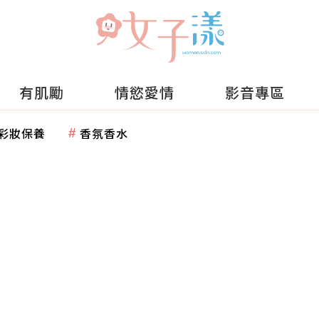
有肌勵
情慾愛情
影音專區
彩妝保養
香氛香水