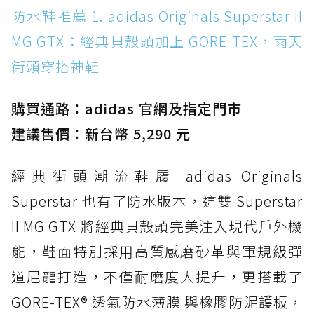
防水鞋推薦 1. adidas Originals Superstar II
防水鞋推薦 1. adidas Originals Superstar II
MG GTX：經典貝殼頭加上 GORE-TEX，雨天街
MG GTX：經典貝殼頭加上 GORE-TEX，雨天
頭穿搭神鞋
街頭穿搭神鞋
防水鞋推薦 2. New Balance Hierro v9 GORE-
TEX：黃金大底加持，最帥山系越野防水跑鞋
購買通路：adidas 官網及指定門市
防水鞋推薦 3. Nike Dunk Low GORE-TEX：
經典 Dunk 輪廓加上防水科技，雨天穿搭帥度不
建議售價：新台幣 5,290 元
打折
經典街頭潮流鞋履 adidas Originals
防水鞋推薦 4. ASICS TRABUCO 14 GTX：搭
載 GORE-TEX 隱形貼合科技，全方位防水神鞋
Superstar 也有了防水版本，這雙 Superstar
防水鞋推薦 5. Salomon XT-6 GORE-TEX：潮
II MG GTX 將經典貝殼頭完美注入現代戶外機
人必備山系鞋王！防滑、防水與街頭顏值一次攻
能，鞋面特別採用高質感磨砂革與軍規級彈
頂
道尼龍打造，不僅耐磨度大提升，更搭載了
防水鞋推薦 6. HOKA Stinson Evo GTX：越野
復刻厚底，GORE-TEX 防水與增高神器一次滿
GORE-TEX® 透氣防水薄膜 與橡膠防泥護板，
足