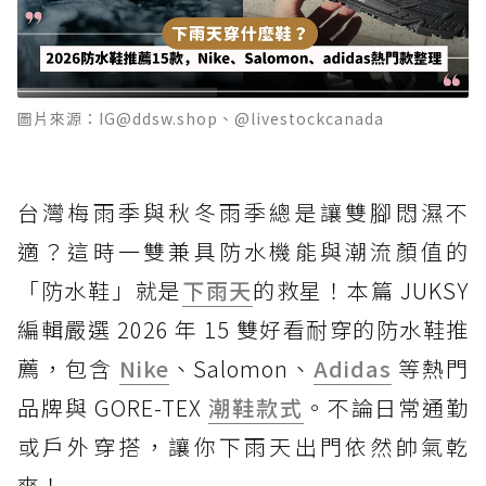
圖片來源：IG@ddsw.shop、@livestockcanada
台灣梅雨季與秋冬雨季總是讓雙腳悶濕不
適？這時一雙兼具防水機能與潮流顏值的
「防水鞋」就是
下雨天
的救星！本篇 JUKSY
編輯嚴選 2026 年 15 雙好看耐穿的防水鞋推
薦，包含
Nike
、Salomon、
Adidas
等熱門
品牌與 GORE-TEX
潮鞋款式
。不論日常通勤
或戶外穿搭，讓你下雨天出門依然帥氣乾
爽！