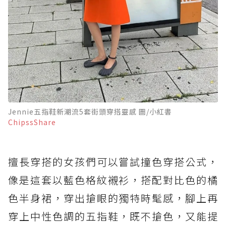
Jennie五指鞋新潮流5套街頭穿搭靈感 圖/小紅書
ChipssShare
擅長穿搭的女孩們可以嘗試撞色穿搭公式，
像是這套以藍色格紋襯衫，搭配對比色的橘
色半身裙，穿出搶眼的獨特時髦感，腳上再
穿上中性色調的五指鞋，既不搶色，又能提