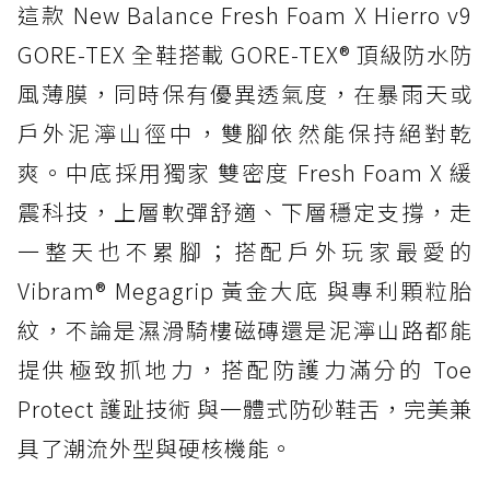
這款 New Balance Fresh Foam X Hierro v9
GORE-TEX 全鞋搭載 GORE-TEX® 頂級防水防
風薄膜，同時保有優異透氣度，在暴雨天或
戶外泥濘山徑中，雙腳依然能保持絕對乾
爽。中底採用獨家 雙密度 Fresh Foam X 緩
震科技，上層軟彈舒適、下層穩定支撐，走
一整天也不累腳；搭配戶外玩家最愛的
Vibram® Megagrip 黃金大底 與專利顆粒胎
紋，不論是濕滑騎樓磁磚還是泥濘山路都能
提供極致抓地力，搭配防護力滿分的 Toe
Protect 護趾技術 與一體式防砂鞋舌，完美兼
具了潮流外型與硬核機能。