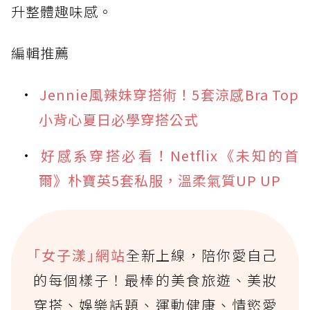
升整體趣味感。
編輯推薦
Jennie風辣妹穿搭術！5套涼感Bra Top
小背心夏日必學穿搭公式
好感系穿搭必看！Netflix《未知的首
爾》朴寶英5套私服，溫柔氣質UP UP
｢女子漾｣網站
全新上線，陪你愛自己
的每個樣子！最棒的美食旅遊、美妝
穿搭、娛樂話題、運動健康、情慾愛