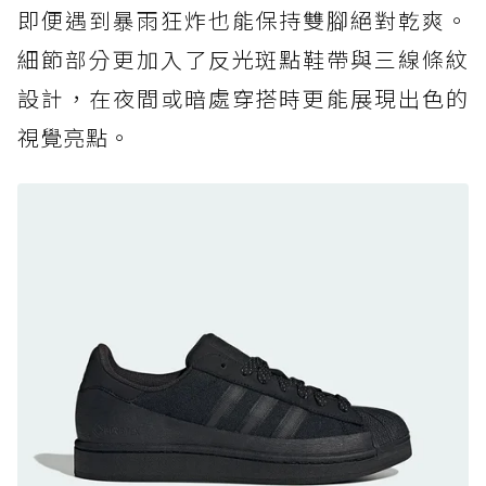
即便遇到暴雨狂炸也能保持雙腳絕對乾爽。
防水鞋推薦 7. Timberland Motion Access：
細節部分更加入了反光斑點鞋帶與三線條紋
黃靴同級頂級防水，輕量化工裝健走鞋雨天必備
設計，在夜間或暗處穿搭時更能展現出色的
防水鞋推薦 7. Timberland Motion Access：
視覺亮點。
黃靴同級頂級防水，輕量化工裝健走鞋雨天必備
防水鞋推薦 8. Mizuno WAVE MUJIN LS
GTX：搭載 Vibram 黃金大底與 GORE-TEX 的
日系街頭潮鞋
防水鞋推薦 9. PALLADIUM OFF_BOUND
DISC WP+：首度導入旋鈕快穿，橘標防水加持
的城市波浪神鞋
防水鞋推薦 10. PUMA Voyage NITRO™ 4
GORE-TEX：氮氣中底注入，回彈與防滑兼具的
全天候越野跑鞋
防水鞋推薦 11. On Cloudhorizon 2 WP：腳