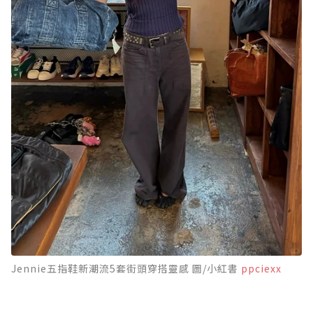
Jennie五指鞋新潮流5套街頭穿搭靈感 圖/小紅書
ppciexx