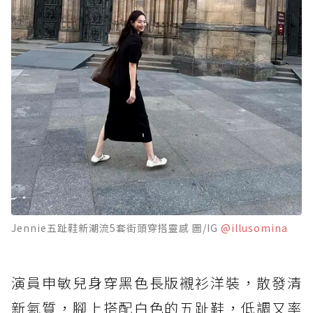
Jennie五趾鞋新潮流5套街頭穿搭靈感 圖/IG
@illusomina
演員申敏兒身穿黑色長版襯衫洋裝，散發清
新氣質，腳上搭配白色的五趾鞋，低調又率