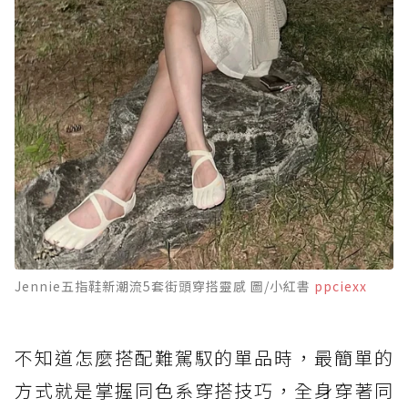
Jennie五指鞋新潮流5套街頭穿搭靈感 圖/小紅書
ppciexx
不知道怎麼搭配難駕馭的單品時，最簡單的
方式就是掌握同色系穿搭技巧，全身穿著同