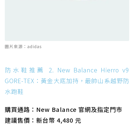
感軟彈、搭載 Missiongrip™ 的防水輕越野鞋
防水鞋推薦 12. Vans Crosspath XC GORE-
TEX：搭載 Vibram 大底與 GORE-TEX，顛覆
滑板印象的防水鞋
防水鞋推薦 13. Dr. Martens 1460 Rain
圖片來源：adidas
Boot：馬汀首款雨靴登場，經典八孔加上全防
水 PVC
防水鞋推薦 14. SKECHERS BADGER
防水鞋推薦 2. New Balance Hierro v9
WATERPROOF：一踩即穿懶人神器！搭載固特
GORE-TEX：黃金大底加持，最帥山系越野防
異大底與全防水厚底健走鞋
水跑鞋
防水鞋推薦 15. Brooks Cascadia 19 GTX：注
入氮氣中底與 GORE-TEX 的全地形碳中和神鞋
購買通路：New Balance 官網及指定門市
建議售價：新台幣 4,480 元