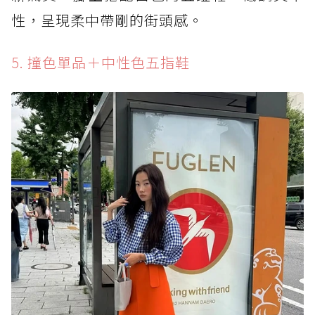
性，呈現柔中帶剛的街頭感。
5. 撞色單品＋中性色五指鞋