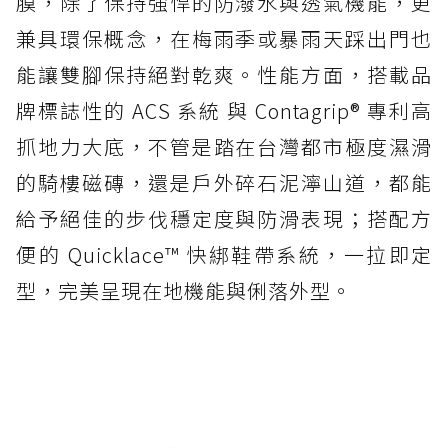
膜，除了保持強悍的防潑水與透氣機能，更
兼具環保概念，在梅雨季或暴雨天踩出門也
能讓雙腳保持絕對乾爽。性能方面，搭載品
牌標誌性的 ACS 系統 與 Contagrip® 專利高
抓地力大底，不管是踏在台灣都市極度濕滑
的騎樓磁磚，還是戶外碎石泥濘山道，都能
給予絕佳的步伐穩定度與防滑表現；搭配方
便的 Quicklace™ 快綁鞋帶系統，一拉即定
型，完美呈現在地機能與俐落外型。