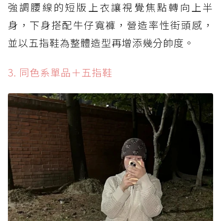
強調腰線的短版上衣讓視覺焦點轉向上半
身，下身搭配牛仔寬褲，營造率性街頭感，
並以五指鞋為整體造型再增添幾分帥度。
3. 同色系單品＋五指鞋