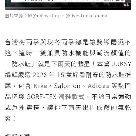
圖片來源：IG@ddsw.shop、@livestockcanada
台灣梅雨季與秋冬雨季總是讓雙腳悶濕不
適？這時一雙兼具防水機能與潮流顏值的
「防水鞋」就是
下雨天
的救星！本篇 JUKSY
編輯嚴選 2026 年 15 雙好看耐穿的防水鞋推
薦，包含
Nike
、Salomon、
Adidas
等熱門
品牌與 GORE-TEX
潮鞋款式
。不論日常通勤
或戶外穿搭，讓你下雨天出門依然帥氣乾
爽！