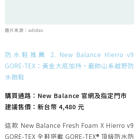
TEX：搭載 Vibram 大底與 GORE-TEX，顛覆
滑板印象的防水鞋
防水鞋推薦 13. Dr. Martens 1460 Rain
圖片來源：adidas
Boot：馬汀首款雨靴登場，經典八孔加上全防
水 PVC
防水鞋推薦 14. SKECHERS BADGER
防水鞋推薦 2. New Balance Hierro v9
WATERPROOF：一踩即穿懶人神器！搭載固特
GORE-TEX：黃金大底加持，最帥山系越野防
異大底與全防水厚底健走鞋
水跑鞋
防水鞋推薦 15. Brooks Cascadia 19 GTX：注
入氮氣中底與 GORE-TEX 的全地形碳中和神鞋
購買通路：New Balance 官網及指定門市
建議售價：新台幣 4,480 元
這款 New Balance Fresh Foam X Hierro v9
GORE-TEX 全鞋搭載 GORE-TEX® 頂級防水防