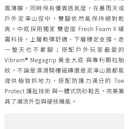
風薄膜，同時保有優異透氣度，在暴雨天或
戶外泥濘山徑中，雙腳依然能保持絕對乾
爽。中底採用獨家 雙密度 Fresh Foam X 緩
震科技，上層軟彈舒適、下層穩定支撐，走
一整天也不累腳；搭配戶外玩家最愛的
Vibram® Megagrip 黃金大底 與專利顆粒胎
紋，不論是濕滑騎樓磁磚還是泥濘山路都能
提供極致抓地力，搭配防護力滿分的 Toe
Protect 護趾技術 與一體式防砂鞋舌，完美兼
具了潮流外型與硬核機能。