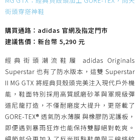
MG GTX：經典貝殼頭加上 GORE-TEX，雨天
街頭穿搭神鞋
防水鞋推薦 2. New Balance Hierro v9 GORE-
TEX：黃金大底加持，最帥山系越野防水跑鞋
購買通路：adidas 官網及指定門市
防水鞋推薦 3. Nike Dunk Low GORE-TEX：
經典 Dunk 輪廓加上防水科技，雨天穿搭帥度不
建議售價：新台幣 5,290 元
打折
經典街頭潮流鞋履 adidas Originals
防水鞋推薦 4. ASICS TRABUCO 14 GTX：搭
載 GORE-TEX 隱形貼合科技，全方位防水神鞋
Superstar 也有了防水版本，這雙 Superstar
防水鞋推薦 5. Salomon XT-6 GORE-TEX：潮
II MG GTX 將經典貝殼頭完美注入現代戶外機
人必備山系鞋王！防滑、防水與街頭顏值一次攻
能，鞋面特別採用高質感磨砂革與軍規級彈
頂
道尼龍打造，不僅耐磨度大提升，更搭載了
防水鞋推薦 6. HOKA Stinson Evo GTX：越野
復刻厚底，GORE-TEX 防水與增高神器一次滿
GORE-TEX® 透氣防水薄膜 與橡膠防泥護板，
足
即便遇到暴雨狂炸也能保持雙腳絕對乾爽。
防水鞋推薦 7. Timberland Motion Access：
細節部分更加入了反光斑點鞋帶與三線條紋