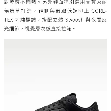
對乾爽不悶熱。另外鞋面特別選用高質感耐
候皮革打造，鞋側與後跟低調印上 GORE-
TEX 刺繡標誌，搭配立體 Swoosh 與夜間反
光細節，視覺層次感直接拉滿。