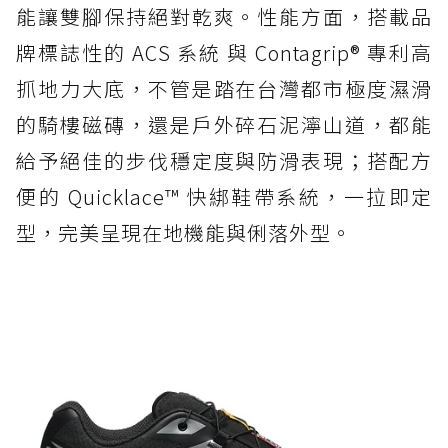
能讓雙腳保持絕對乾爽。性能方面，搭載品
牌標誌性的 ACS 系統 與 Contagrip® 專利高
抓地力大底，不管是踏在台灣都市極度濕滑
的騎樓磁磚，還是戶外碎石泥濘山道，都能
給予絕佳的步伐穩定度與防滑表現；搭配方
便的 Quicklace™ 快綁鞋帶系統，一拉即定
型，完美呈現在地機能與俐落外型。