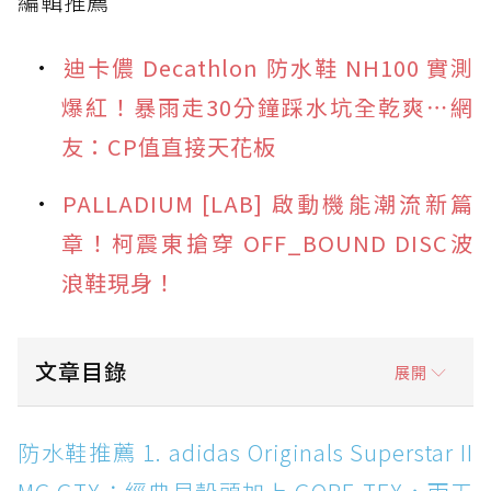
編輯推薦
迪卡儂 Decathlon 防水鞋 NH100 實測
爆紅！暴雨走30分鐘踩水坑全乾爽⋯網
友：CP值直接天花板
PALLADIUM [LAB] 啟動機能潮流新篇
章！柯震東搶穿 OFF_BOUND DISC波
浪鞋現身！
文章目錄
展開
防水鞋推薦 1. adidas Originals Superstar II
防水鞋推薦 1. adidas Originals Superstar II
MG GTX：經典貝殼頭加上 GORE-TEX，雨天街
頭穿搭神鞋