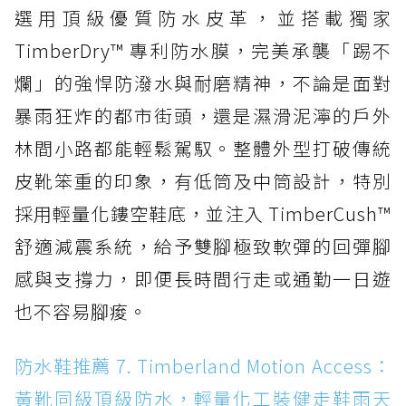
選用頂級優質防水皮革，並搭載獨家
TimberDry™ 專利防水膜，完美承襲「踢不
爛」的強悍防潑水與耐磨精神，不論是面對
暴雨狂炸的都市街頭，還是濕滑泥濘的戶外
林間小路都能輕鬆駕馭。整體外型打破傳統
皮靴笨重的印象，有低筒及中筒設計，特別
採用輕量化鏤空鞋底，並注入 TimberCush™
舒適減震系統，給予雙腳極致軟彈的回彈腳
感與支撐力，即便長時間行走或通勤一日遊
也不容易腳痠。
防水鞋推薦 7. Timberland Motion Access：
黃靴同級頂級防水，輕量化工裝健走鞋雨天