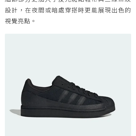
黃靴同級頂級防水，輕量化工裝健走鞋雨天必備
設計，在夜間或暗處穿搭時更能展現出色的
防水鞋推薦 7. Timberland Motion Access：
視覺亮點。
黃靴同級頂級防水，輕量化工裝健走鞋雨天必備
防水鞋推薦 8. Mizuno WAVE MUJIN LS
GTX：搭載 Vibram 黃金大底與 GORE-TEX 的
日系街頭潮鞋
防水鞋推薦 9. PALLADIUM OFF_BOUND
DISC WP+：首度導入旋鈕快穿，橘標防水加持
的城市波浪神鞋
防水鞋推薦 10. PUMA Voyage NITRO™ 4
GORE-TEX：氮氣中底注入，回彈與防滑兼具的
全天候越野跑鞋
防水鞋推薦 11. On Cloudhorizon 2 WP：腳
感軟彈、搭載 Missiongrip™ 的防水輕越野鞋
防水鞋推薦 12. Vans Crosspath XC GORE-