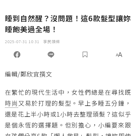
睡到自然醒？沒問題！這6款髮型讓妳
睡飽美過全場！
2025-07-31 10:31
享民頭條
編輯/鄭欣宜撰文
在繁忙的現代生活中，女性們總是在尋找既
時尚
又易於打理的髮型。早上多睡五分鐘，
還是花上半小時或1小時去整理頭髮？這似乎
是個永恆的選擇題。但別擔心，小編要來跟
女孩們分享6款「懶人救星」髮型，讓妳即使