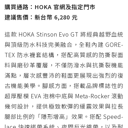
購買通路：HOKA 官網及指定門市
建議售價：新台幣 6,280 元
這款 HOKA Stinson Evo GT 將經典越野血統
與頂級防水科技完美融合，全鞋內建 GORE-
TEX 防水襪套結構，搭配高質感的防撕裂面
料與磨砂革覆層，不僅防潑水與抗撕裂機能
滿點，層次感豐沛的鞋面更展現出強烈的復
古機能美學。腳感方面，搭載品牌標誌性的
超厚壓模 EVA 泡棉中底與 Meta-Rocker 滾動
幾何設計，提供極致軟彈的緩震效果與拉長
腿部比例的「隱形增高」效果。搭配 Speed-
lace 快速綁帶系統、夜間反光織帶，以及耐