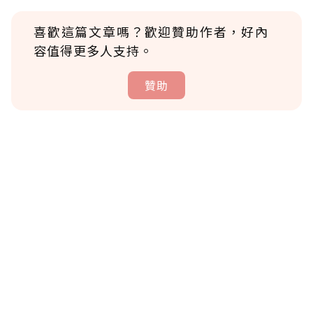
喜歡這篇文章嗎？歡迎贊助作者，好內
容值得更多人支持。
贊助
贊助說明
為了鼓勵作者持續創作更好的內容，會員可以
使用「贊助」功能實質回饋給喜愛的作者。可
將您認為適合的點數贈送給作者，一旦使用贊
助點數即不得撤銷，單筆贊助最低點數為30
點，最高點數沒有上限。
U 利點數 1 點 = NTD 1 元。