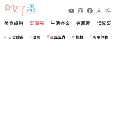
美食旅遊
愛漂亮
生活娛樂
有肌勵
情慾愛
心理測驗
陸劇
星座生肖
韓劇
彩妝保養