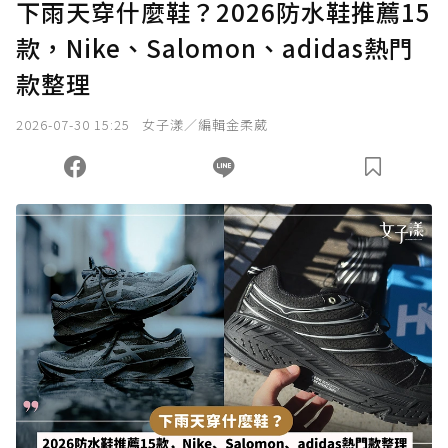
下雨天穿什麼鞋？2026防水鞋推薦15
款，Nike、Salomon、adidas熱門
確認送出
款整理
我已詳閱贊助說明，且同意站方的使用條款。
2026-07-30 15:25
女子漾／編輯金柔葳
您當前剩餘 U 利點數：
0
點；前往
購買點數