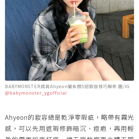
BABYMONSTER成員Ahyeon貓系顏5招妝容技巧解析 圖/IG
@babymonster_ygofficial
Ahyeon的妝容總是乾淨零瑕疵，略帶有霧光
感，可以先用遮瑕修飾暗沉、痘疤，再用輕