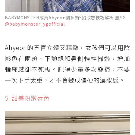
BABYMONSTER成員Ahyeon貓系顏5招妝容技巧解析 圖/IG
@babymonster_ygofficial
Ahyeon的五官立體又精緻，女孩們可以用陰
影色在兩頰、下顎線和鼻側輕輕掃過，增加
輪廓感卻不死板。記得少量多次疊掃，不要
一次下手太重，才不會變成僵硬的濃妝感。
5. 甜美粉嫩唇色