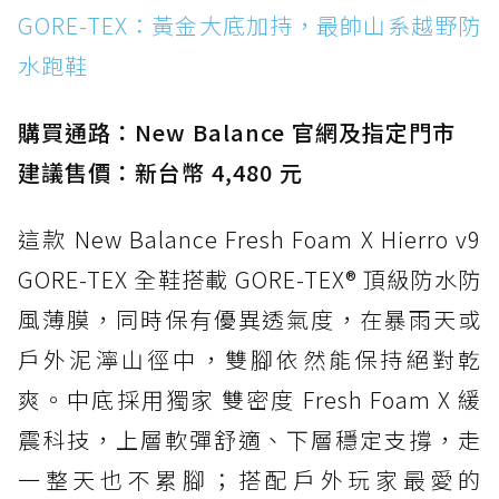
WATERPROOF：一踩即穿懶人神器！搭載固特
GORE-TEX：黃金大底加持，最帥山系越野防
異大底與全防水厚底健走鞋
水跑鞋
防水鞋推薦 15. Brooks Cascadia 19 GTX：注
入氮氣中底與 GORE-TEX 的全地形碳中和神鞋
購買通路：New Balance 官網及指定門市
建議售價：新台幣 4,480 元
這款 New Balance Fresh Foam X Hierro v9
GORE-TEX 全鞋搭載 GORE-TEX® 頂級防水防
風薄膜，同時保有優異透氣度，在暴雨天或
戶外泥濘山徑中，雙腳依然能保持絕對乾
爽。中底採用獨家 雙密度 Fresh Foam X 緩
震科技，上層軟彈舒適、下層穩定支撐，走
一整天也不累腳；搭配戶外玩家最愛的