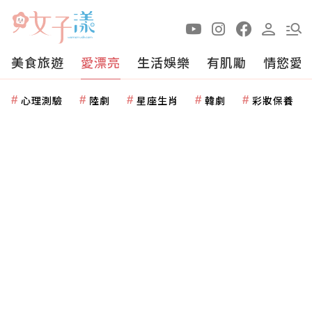
美食旅遊
愛漂亮
生活娛樂
有肌勵
情慾愛
心理測驗
陸劇
星座生肖
韓劇
彩妝保養