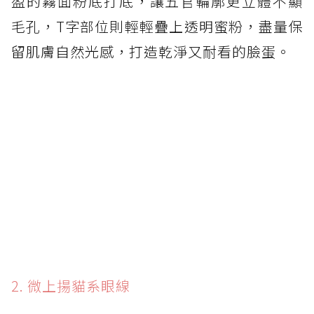
盈的霧面粉底打底，讓五官輪廓更立體不顯
毛孔，T字部位則輕輕疊上透明蜜粉，盡量保
留肌膚自然光感，打造乾淨又耐看的臉蛋。
2. 微上揚貓系眼線