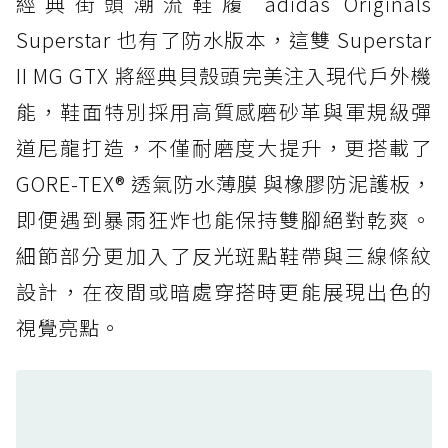
經典街頭潮流鞋履 adidas Originals
防水鞋推薦 4. ASICS TRABUCO 14 GTX：搭
載 GORE-TEX 隱形貼合科技，全方位防水神鞋
Superstar 也有了防水版本，這雙 Superstar
防水鞋推薦 5. Salomon XT-6 GORE-TEX：潮
II MG GTX 將經典貝殼頭完美注入現代戶外機
人必備山系鞋王！防滑、防水與街頭顏值一次攻
能，鞋面特別採用高質感磨砂革與軍規級彈
頂
道尼龍打造，不僅耐磨度大提升，更搭載了
防水鞋推薦 6. HOKA Stinson Evo GTX：越野
復刻厚底，GORE-TEX 防水與增高神器一次滿
GORE-TEX® 透氣防水薄膜 與橡膠防泥護板，
足
即便遇到暴雨狂炸也能保持雙腳絕對乾爽。
防水鞋推薦 7. Timberland Motion Access：
細節部分更加入了反光斑點鞋帶與三線條紋
黃靴同級頂級防水，輕量化工裝健走鞋雨天必備
設計，在夜間或暗處穿搭時更能展現出色的
防水鞋推薦 7. Timberland Motion Access：
視覺亮點。
黃靴同級頂級防水，輕量化工裝健走鞋雨天必備
防水鞋推薦 8. Mizuno WAVE MUJIN LS
GTX：搭載 Vibram 黃金大底與 GORE-TEX 的
日系街頭潮鞋