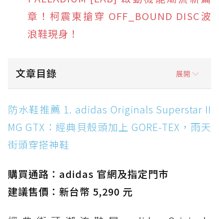
章！柯震東搶穿 OFF_BOUND DISC波
浪鞋現身！
文章目錄
展開
防水鞋推薦 1. adidas Originals Superstar II
防水鞋推薦 1. adidas Originals Superstar II
MG GTX：經典貝殼頭加上 GORE-TEX，雨天街
MG GTX：經典貝殼頭加上 GORE-TEX，雨天
頭穿搭神鞋
街頭穿搭神鞋
防水鞋推薦 2. New Balance Hierro v9 GORE-
TEX：黃金大底加持，最帥山系越野防水跑鞋
購買通路：adidas 官網及指定門市
防水鞋推薦 3. Nike Dunk Low GORE-TEX：
經典 Dunk 輪廓加上防水科技，雨天穿搭帥度不
建議售價：新台幣 5,290 元
打折