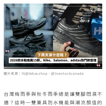
圖片來源：IG@ddsw.shop、@livestockcanada
台灣梅雨季與秋冬雨季總是讓雙腳悶濕不
適？這時一雙兼具防水機能與潮流顏值的