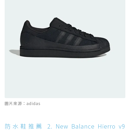
防水鞋推薦 9. PALLADIUM OFF_BOUND
DISC WP+：首度導入旋鈕快穿，橘標防水加持
的城市波浪神鞋
防水鞋推薦 10. PUMA Voyage NITRO™ 4
GORE-TEX：氮氣中底注入，回彈與防滑兼具的
全天候越野跑鞋
防水鞋推薦 11. On Cloudhorizon 2 WP：腳
感軟彈、搭載 Missiongrip™ 的防水輕越野鞋
防水鞋推薦 12. Vans Crosspath XC GORE-
TEX：搭載 Vibram 大底與 GORE-TEX，顛覆
滑板印象的防水鞋
防水鞋推薦 13. Dr. Martens 1460 Rain
圖片來源：adidas
Boot：馬汀首款雨靴登場，經典八孔加上全防
水 PVC
防水鞋推薦 14. SKECHERS BADGER
防水鞋推薦 2. New Balance Hierro v9