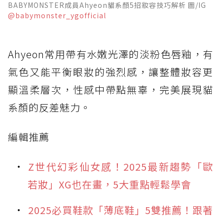
BABYMONSTER成員Ahyeon貓系顏5招妝容技巧解析 圖/IG
@babymonster_ygofficial
Ahyeon常用帶有水嫩光澤的淡粉色唇釉，有
氣色又能平衡眼妝的強烈感，讓整體妝容更
顯溫柔層次，性感中帶點無辜，完美展現貓
系顏的反差魅力。
編輯推薦
Z世代幻彩仙女感！2025最新趨勢「歐
若妝」XG也在畫，5大重點輕鬆學會
2025必買鞋款「薄底鞋」5雙推薦！跟著