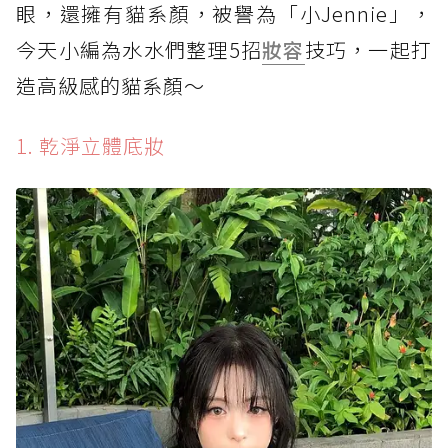
眼，還擁有貓系顏，被譽為「小Jennie」，
今天小編為水水們整理5招
妝容
技巧，一起打
造高級感的貓系顏～
1. 乾淨立體底妝