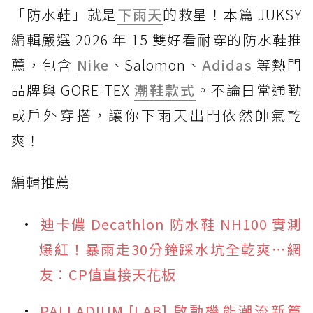
「防水鞋」就是
下雨天
的救星！本篇 JUKSY
編輯嚴選 2026 年 15 雙好看耐穿的防水鞋推
薦，包含
Nike
、Salomon、
Adidas
等熱門
品牌與 GORE-TEX
潮鞋款式
。不論日常通勤
或戶外穿搭，讓你下雨天出門依然帥氣乾
爽！
編輯推薦
迪卡儂 Decathlon 防水鞋 NH100 實測
爆紅！暴雨走30分鐘踩水坑全乾爽⋯網
友：CP值直接天花板
PALLADIUM [LAB] 啟動機能潮流新篇