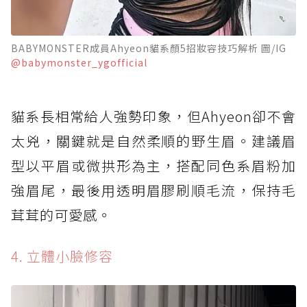
BABYMONSTER成員Ahyeon貓系顏5招妝容技巧解析 圖/IG
@babymonster_ygofficial
貓系長相常給人強勢印象，但Ahyeon卻不會
太兇，關鍵就是自然柔順的野生眉。建議眉
型以平眉或微拱形為主，搭配同色系眉粉加
強眉尾，最後用透明眉膠刷順毛流，保持毛
茸茸的可愛感。
4. 立體小臉修容