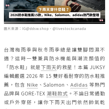
圖片來源：IG@ddsw.shop、@livestockcanada
台灣梅雨季與秋冬雨季總是讓雙腳悶濕不
適？這時一雙兼具防水機能與潮流顏值的
「防水鞋」就是
下雨天
的救星！本篇 JUKSY
編輯嚴選 2026 年 15 雙好看耐穿的防水鞋推
薦，包含
Nike
、Salomon、
Adidas
等熱門
品牌與 GORE-TEX
潮鞋款式
。不論日常通勤
或戶外穿搭，讓你下雨天出門依然帥氣乾