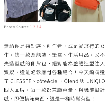
Photo Source
1
.
2
.
3
.
4
無論你是通勤族、創作者，或是愛旅行的女
生，找一款既能裝下筆電、生活用品，又不
失
造型
感的側背包，絕對能為整體造型注入
質感，還能輕鬆應付各種場合！今天編精選
了 CLESSTE、côte&ciel、Ölend 與 UNIQLO
四大品牌，每一款都兼顧容量、與機能設計
感，即便揹滿東西，還是一樣
時髦
有型！