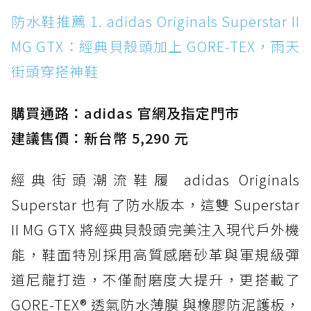
防水鞋推薦 1. adidas Originals Superstar II
防水鞋推薦 1. adidas Originals Superstar II
MG GTX：經典貝殼頭加上 GORE-TEX，雨天街
MG GTX：經典貝殼頭加上 GORE-TEX，雨天
頭穿搭神鞋
街頭穿搭神鞋
防水鞋推薦 2. New Balance Hierro v9 GORE-
TEX：黃金大底加持，最帥山系越野防水跑鞋
購買通路：adidas 官網及指定門市
防水鞋推薦 3. Nike Dunk Low GORE-TEX：
經典 Dunk 輪廓加上防水科技，雨天穿搭帥度不
建議售價：新台幣 5,290 元
打折
經典街頭潮流鞋履 adidas Originals
防水鞋推薦 4. ASICS TRABUCO 14 GTX：搭
載 GORE-TEX 隱形貼合科技，全方位防水神鞋
Superstar 也有了防水版本，這雙 Superstar
防水鞋推薦 5. Salomon XT-6 GORE-TEX：潮
II MG GTX 將經典貝殼頭完美注入現代戶外機
人必備山系鞋王！防滑、防水與街頭顏值一次攻
能，鞋面特別採用高質感磨砂革與軍規級彈
頂
道尼龍打造，不僅耐磨度大提升，更搭載了
防水鞋推薦 6. HOKA Stinson Evo GTX：越野
復刻厚底，GORE-TEX 防水與增高神器一次滿
GORE-TEX® 透氣防水薄膜 與橡膠防泥護板，