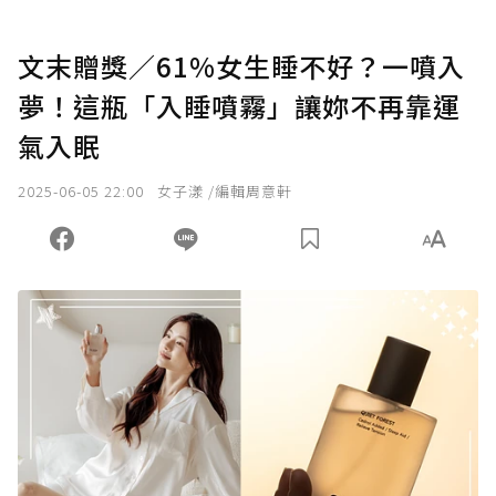
文末贈獎／61%女生睡不好？一噴入
夢！這瓶「入睡噴霧」讓妳不再靠運
氣入眠
2025-06-05 22:00
女子漾 /編輯周意軒