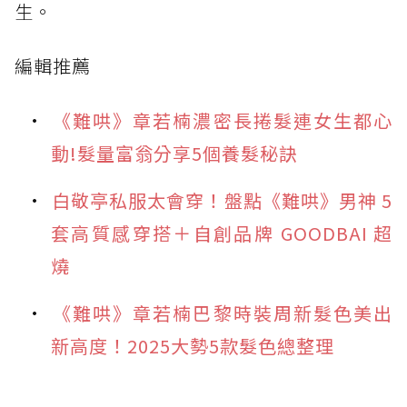
生。
編輯推薦
《難哄》章若楠濃密長捲髮連女生都心
動!髮量富翁分享5個養髮秘訣
白敬亭私服太會穿！盤點《難哄》男神 5
套高質感穿搭＋自創品牌 GOODBAI 超
燒
《難哄》章若楠巴黎時裝周新髮色美出
新高度！2025大勢5款髮色總整理