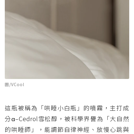
圖/VCool
這瓶被稱為「哄睡小白瓶」的噴霧，主打成
分α–Cedrol雪松醇，被科學界譽為「大自然
的哄睡師」，能調節自律神經、放慢心跳與