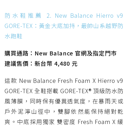
水 PVC
防水鞋推薦 14. SKECHERS BADGER
防水鞋推薦 2. New Balance Hierro v9
WATERPROOF：一踩即穿懶人神器！搭載固特
GORE-TEX：黃金大底加持，最帥山系越野防
異大底與全防水厚底健走鞋
水跑鞋
防水鞋推薦 15. Brooks Cascadia 19 GTX：注
入氮氣中底與 GORE-TEX 的全地形碳中和神鞋
購買通路：New Balance 官網及指定門市
建議售價：新台幣 4,480 元
這款 New Balance Fresh Foam X Hierro v9
GORE-TEX 全鞋搭載 GORE-TEX® 頂級防水防
風薄膜，同時保有優異透氣度，在暴雨天或
戶外泥濘山徑中，雙腳依然能保持絕對乾
爽。中底採用獨家 雙密度 Fresh Foam X 緩