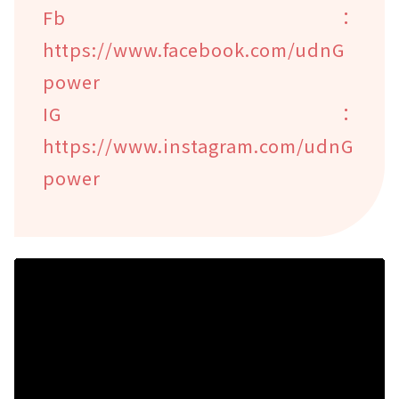
Fb：
https://www.facebook.com/udnG
power
IG：
https://www.instagram.com/udnG
power