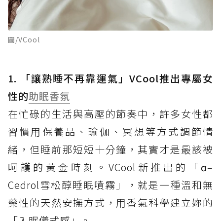
圖/VCool
1. 「讓熟睡不再靠運氣」VCool推出專屬女
性的
助眠
香氛
在忙碌的生活與高壓的節奏中，許多女性都
習慣用保養品、瑜伽、冥想等方式調節情
緒，但睡前那短短十分鐘，其實才是最該被
呵護的黃金時刻。VCool新推出的「α–
Cedrol雪松醇睡眠噴霧」，就是一種溫和無
藥性的天然安撫方式，用香氣科學建立妳的
「入眠儀式感」。