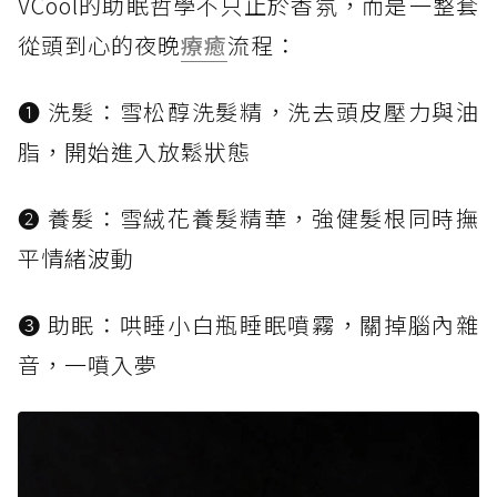
VCool的助眠哲學不只止於香氛，而是一整套
從頭到心的夜晚
療癒
流程：
➊ 洗髮：雪松醇洗髮精，洗去頭皮壓力與油
脂，開始進入放鬆狀態
➋ 養髮：雪絨花養髮精華，強健髮根同時撫
平情緒波動
➌ 助眠：哄睡小白瓶睡眠噴霧，關掉腦內雜
音，一噴入夢