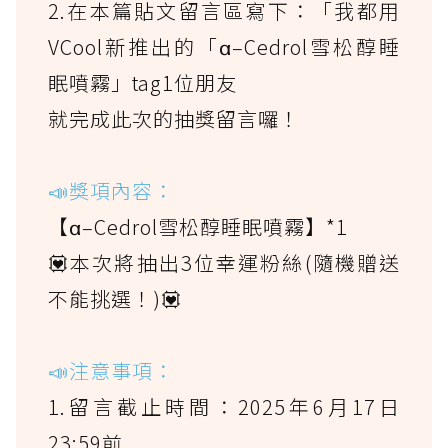
2.在本篇貼文留言區寫下：「我都用
VCool新推出的「α–Cedrol雪松醇睡
眠噴霧」tag1位朋友
就完成此次的抽獎留言囉！
📣獎項內容：
【α–Cedrol雪松醇睡眠噴霧】*1
💟本次將抽出3位幸運粉絲(隨機贈送
不能挑選！)💟
📣注意事項：
1.留言截止時間：2025年6月17日
23:59前