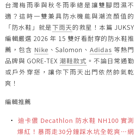
台灣梅雨季與秋冬雨季總是讓雙腳悶濕不
適？這時一雙兼具防水機能與潮流顏值的
「防水鞋」就是
下雨天
的救星！本篇 JUKSY
編輯嚴選 2026 年 15 雙好看耐穿的防水鞋推
薦，包含
Nike
、Salomon、
Adidas
等熱門
品牌與 GORE-TEX
潮鞋款式
。不論日常通勤
或戶外穿搭，讓你下雨天出門依然帥氣乾
爽！
編輯推薦
迪卡儂 Decathlon 防水鞋 NH100 實測
爆紅！暴雨走30分鐘踩水坑全乾爽⋯網