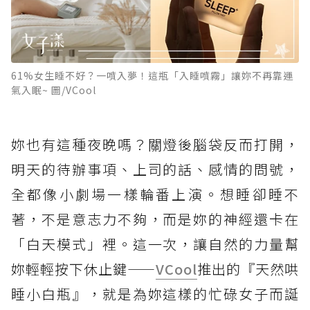
61%女生睡不好？一噴入夢！這瓶「入睡噴霧」讓妳不再靠運
氣入眠~ 圖/VCool
妳也有這種夜晚嗎？關燈後腦袋反而打開，
明天的待辦事項、上司的話、感情的問號，
全都像小劇場一樣輪番上演。想睡卻睡不
著，不是意志力不夠，而是妳的神經還卡在
「白天模式」裡。這一次，讓自然的力量幫
妳輕輕按下休止鍵——
VCool
推出的『天然哄
睡小白瓶』，就是為妳這樣的忙碌女子而誕