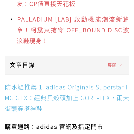
友：CP值直接天花板
PALLADIUM [LAB] 啟動機能潮流新篇
章！柯震東搶穿 OFF_BOUND DISC波
浪鞋現身！
文章目錄
展開
防水鞋推薦 1. adidas Originals Superstar II
防水鞋推薦 1. adidas Originals Superstar II
MG GTX：經典貝殼頭加上 GORE-TEX，雨天街
MG GTX：經典貝殼頭加上 GORE-TEX，雨天
頭穿搭神鞋
街頭穿搭神鞋
防水鞋推薦 2. New Balance Hierro v9 GORE-
TEX：黃金大底加持，最帥山系越野防水跑鞋
購買通路：adidas 官網及指定門市
防水鞋推薦 3. Nike Dunk Low GORE-TEX：