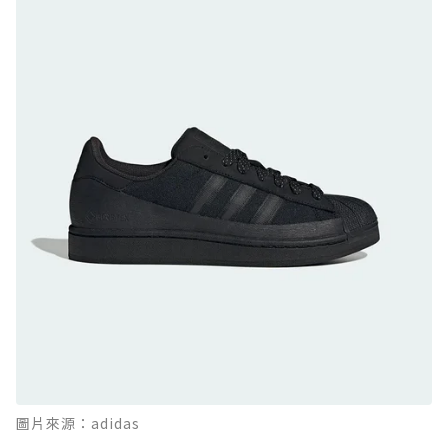
GTX：搭載 Vibram 黃金大底與 GORE-TEX 的
日系街頭潮鞋
防水鞋推薦 9. PALLADIUM OFF_BOUND
DISC WP+：首度導入旋鈕快穿，橘標防水加持
的城市波浪神鞋
防水鞋推薦 10. PUMA Voyage NITRO™ 4
GORE-TEX：氮氣中底注入，回彈與防滑兼具的
全天候越野跑鞋
防水鞋推薦 11. On Cloudhorizon 2 WP：腳
感軟彈、搭載 Missiongrip™ 的防水輕越野鞋
防水鞋推薦 12. Vans Crosspath XC GORE-
TEX：搭載 Vibram 大底與 GORE-TEX，顛覆
滑板印象的防水鞋
防水鞋推薦 13. Dr. Martens 1460 Rain
圖片來源：adidas
Boot：馬汀首款雨靴登場，經典八孔加上全防