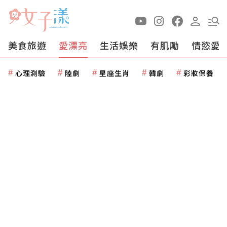
美食旅遊
愛漂亮
生活娛樂
有肌勵
情慾愛
心理測驗
陸劇
星座生肖
韓劇
彩妝保養