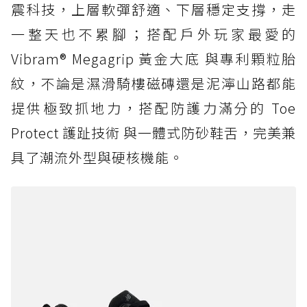
震科技，上層軟彈舒適、下層穩定支撐，走
一整天也不累腳；搭配戶外玩家最愛的
Vibram® Megagrip 黃金大底 與專利顆粒胎
紋，不論是濕滑騎樓磁磚還是泥濘山路都能
提供極致抓地力，搭配防護力滿分的 Toe
Protect 護趾技術 與一體式防砂鞋舌，完美兼
具了潮流外型與硬核機能。