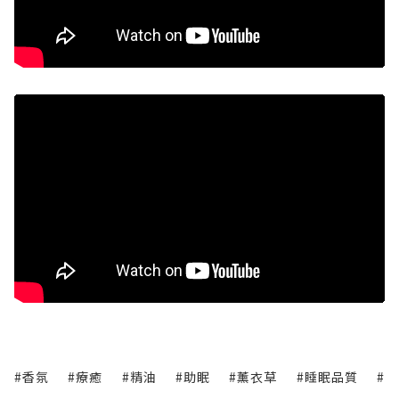
#香氛
#療癒
#精油
#助眠
#薰衣草
#睡眠品質
#