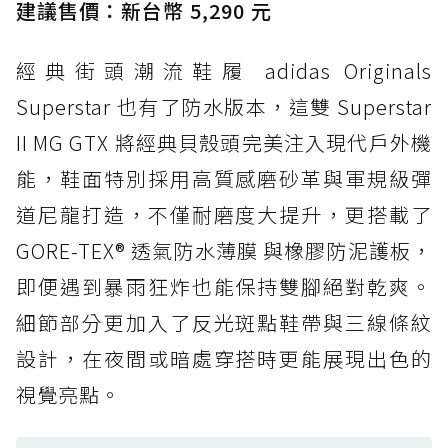
經典 Dunk 輪廓加上防水科技，雨天穿搭帥度不
建議售價：新台幣 5,290 元
打折
經典街頭潮流鞋履 adidas Originals
防水鞋推薦 4. ASICS TRABUCO 14 GTX：搭
載 GORE-TEX 隱形貼合科技，全方位防水神鞋
Superstar 也有了防水版本，這雙 Superstar
防水鞋推薦 5. Salomon XT-6 GORE-TEX：潮
II MG GTX 將經典貝殼頭完美注入現代戶外機
人必備山系鞋王！防滑、防水與街頭顏值一次攻
能，鞋面特別採用高質感磨砂革與軍規級彈
頂
道尼龍打造，不僅耐磨度大提升，更搭載了
防水鞋推薦 6. HOKA Stinson Evo GTX：越野
復刻厚底，GORE-TEX 防水與增高神器一次滿
GORE-TEX® 透氣防水薄膜 與橡膠防泥護板，
足
即便遇到暴雨狂炸也能保持雙腳絕對乾爽。
防水鞋推薦 7. Timberland Motion Access：
細節部分更加入了反光斑點鞋帶與三線條紋
黃靴同級頂級防水，輕量化工裝健走鞋雨天必備
設計，在夜間或暗處穿搭時更能展現出色的
防水鞋推薦 7. Timberland Motion Access：
視覺亮點。
黃靴同級頂級防水，輕量化工裝健走鞋雨天必備
防水鞋推薦 8. Mizuno WAVE MUJIN LS