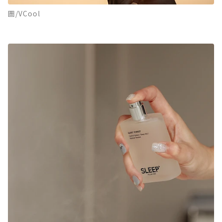
圖/VCool