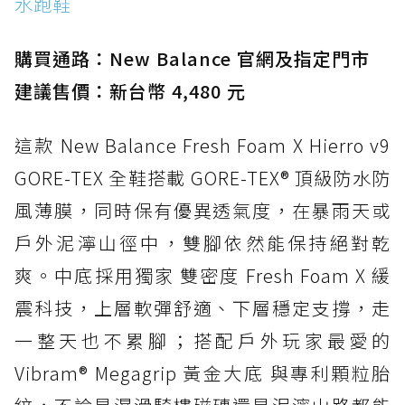
水跑鞋
防水鞋推薦 15. Brooks Cascadia 19 GTX：注
入氮氣中底與 GORE-TEX 的全地形碳中和神鞋
購買通路：New Balance 官網及指定門市
建議售價：新台幣 4,480 元
這款 New Balance Fresh Foam X Hierro v9
GORE-TEX 全鞋搭載 GORE-TEX® 頂級防水防
風薄膜，同時保有優異透氣度，在暴雨天或
戶外泥濘山徑中，雙腳依然能保持絕對乾
爽。中底採用獨家 雙密度 Fresh Foam X 緩
震科技，上層軟彈舒適、下層穩定支撐，走
一整天也不累腳；搭配戶外玩家最愛的
Vibram® Megagrip 黃金大底 與專利顆粒胎