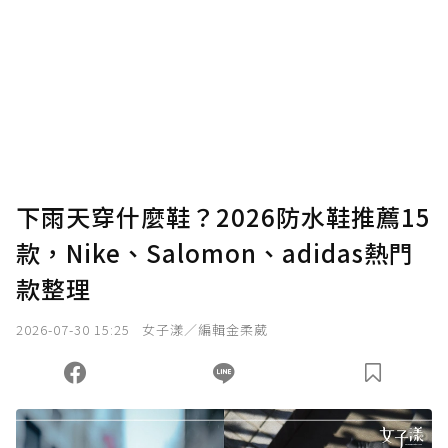
為了鼓勵作者持續創作更好的內容，會員可以
使用「贊助」功能實質回饋給喜愛的作者。可
將您認為適合的點數贈送給作者，一旦使用贊
助點數即不得撤銷，單筆贊助最低點數為30
點，最高點數沒有上限。
U 利點數 1 點 = NTD 1 元。
下雨天穿什麼鞋？2026防水鞋推薦15
款，Nike、Salomon、adidas熱門
確認送出
款整理
我已詳閱贊助說明，且同意站方的使用條款。
2026-07-30 15:25
女子漾／編輯金柔葳
您當前剩餘 U 利點數：
0
點；前往
購買點數