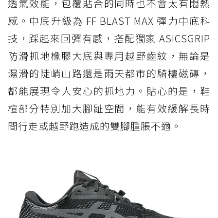
透氣效能，包覆貼合的同時也不會太有悶熱
感。中底升級為 FF BLAST MAX 彈力中底科
技，踩起來回彈有感，搭配獨家 ASICSGRIP
防滑抓地橡膠大底與專用越野齒紋，無論是
濕滑的陡峭山路還是雨天都市的騎樓磁磚，
都能展現令人安心的抓地力。貼心的是，鞋
楦部分特別加大腳趾空間，能有效緩解長時
間行走或越野跑造成的雙腳腫脹不適。