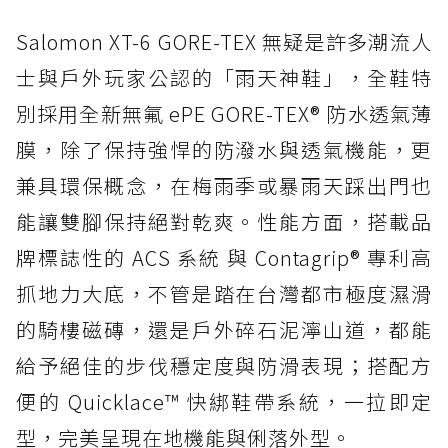
Salomon XT-6 GORE-TEX 無疑是許多潮流人
士與戶外玩家公認的「雨天神鞋」，全鞋特
別採用全新無氟 ePE GORE-TEX® 防水透氣薄
膜，除了保持強悍的防潑水與透氣機能，更
兼具環保概念，在梅雨季或暴雨天踩出門也
能讓雙腳保持絕對乾爽。性能方面，搭載品
牌標誌性的 ACS 系統 與 Contagrip® 專利高
抓地力大底，不管是踏在台灣都市極度濕滑
的騎樓磁磚，還是戶外碎石泥濘山道，都能
給予絕佳的步伐穩定度與防滑表現；搭配方
便的 Quicklace™ 快綁鞋帶系統，一拉即定
型，完美呈現在地機能與俐落外型。