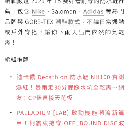
編輯嚴選 2026 年 15 雙好看耐穿的防水鞋推
薦，包含
Nike
、Salomon、
Adidas
等熱門
品牌與 GORE-TEX
潮鞋款式
。不論日常通勤
或戶外穿搭，讓你下雨天出門依然帥氣乾
爽！
編輯推薦
迪卡儂 Decathlon 防水鞋 NH100 實測
爆紅！暴雨走30分鐘踩水坑全乾爽⋯網
友：CP值直接天花板
PALLADIUM [LAB] 啟動機能潮流新篇
章！柯震東搶穿 OFF_BOUND DISC波