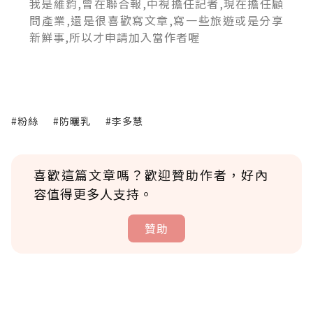
我是維鈞,曾在聯合報,中視擔任記者,現在擔任顧
問產業,還是很喜歡寫文章,寫一些旅遊或是分享
新鮮事,所以才申請加入當作者喔
#粉絲
#防曬乳
#李多慧
喜歡這篇文章嗎？歡迎贊助作者，好內
容值得更多人支持。
贊助
贊助說明