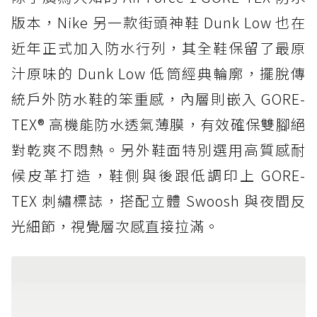
版本，Nike 另一款街頭神鞋 Dunk Low 也在
近年正式加入防水行列，其全鞋保留了最原
汁原味的 Dunk Low 低筒經典輪廓，擺脫傳
統戶外防水鞋的笨重感，內層則嵌入 GORE-
TEX® 高機能防水透氣薄膜，有效確保雙腳絕
對乾爽不悶熱。另外鞋面特別選用高質感耐
候皮革打造，鞋側與後跟低調印上 GORE-
TEX 刺繡標誌，搭配立體 Swoosh 與夜間反
光細節，視覺層次感直接拉滿。