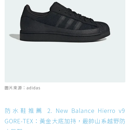
的城市波浪神鞋
防水鞋推薦 10. PUMA Voyage NITRO™ 4
GORE-TEX：氮氣中底注入，回彈與防滑兼具的
全天候越野跑鞋
防水鞋推薦 11. On Cloudhorizon 2 WP：腳
感軟彈、搭載 Missiongrip™ 的防水輕越野鞋
防水鞋推薦 12. Vans Crosspath XC GORE-
TEX：搭載 Vibram 大底與 GORE-TEX，顛覆
滑板印象的防水鞋
防水鞋推薦 13. Dr. Martens 1460 Rain
圖片來源：adidas
Boot：馬汀首款雨靴登場，經典八孔加上全防
水 PVC
防水鞋推薦 14. SKECHERS BADGER
防水鞋推薦 2. New Balance Hierro v9
WATERPROOF：一踩即穿懶人神器！搭載固特
GORE-TEX：黃金大底加持，最帥山系越野防
異大底與全防水厚底健走鞋