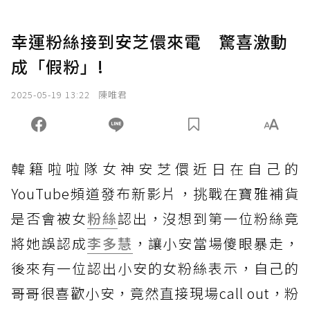
幸運粉絲接到安芝儇來電 驚喜激動
成「假粉」!
2025-05-19 13:22
陳唯君
韓籍啦啦隊女神安芝儇近日在自己的
YouTube頻道發布新影片，挑戰在寶雅補貨
是否會被女
粉絲
認出，沒想到第一位粉絲竟
將她誤認成
李多慧
，讓小安當場傻眼暴走，
後來有一位認出小安的女粉絲表示，自己的
哥哥很喜歡小安，竟然直接現場call out，粉