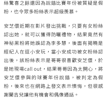
絲驚喜之餘還因為說錯比賽年份被質疑是假
粉，也令眾多粉絲表示超級羨慕。
安芝儇近期在影片發出挑戰，只要有女粉絲
認出她，就可以獲得防曬禮物，結果竟然有
神秘黑粉將她誤認為李多慧，後面有揭曉是
經紀人在逗小安玩，當小安成功被女粉絲認
出後，該粉絲表示是哥哥很喜歡安芝儇，於
是她現場call out，結果哥哥因為太開心，將
安芝儇參與的球賽年份說錯，被判定為假
粉，後來也在網路上發文表示懊悔，但很感
謝蘭吉兒讓他有機會和偶像通話。