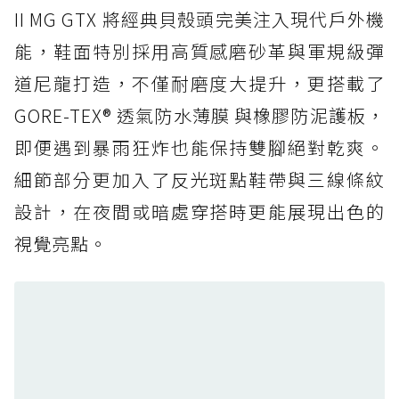
防水鞋推薦 5. Salomon XT-6 GORE-TEX：潮
II MG GTX 將經典貝殼頭完美注入現代戶外機
人必備山系鞋王！防滑、防水與街頭顏值一次攻
能，鞋面特別採用高質感磨砂革與軍規級彈
頂
道尼龍打造，不僅耐磨度大提升，更搭載了
防水鞋推薦 6. HOKA Stinson Evo GTX：越野
復刻厚底，GORE-TEX 防水與增高神器一次滿
GORE-TEX® 透氣防水薄膜 與橡膠防泥護板，
足
即便遇到暴雨狂炸也能保持雙腳絕對乾爽。
防水鞋推薦 7. Timberland Motion Access：
細節部分更加入了反光斑點鞋帶與三線條紋
黃靴同級頂級防水，輕量化工裝健走鞋雨天必備
設計，在夜間或暗處穿搭時更能展現出色的
防水鞋推薦 7. Timberland Motion Access：
視覺亮點。
黃靴同級頂級防水，輕量化工裝健走鞋雨天必備
防水鞋推薦 8. Mizuno WAVE MUJIN LS
GTX：搭載 Vibram 黃金大底與 GORE-TEX 的
日系街頭潮鞋
防水鞋推薦 9. PALLADIUM OFF_BOUND
DISC WP+：首度導入旋鈕快穿，橘標防水加持