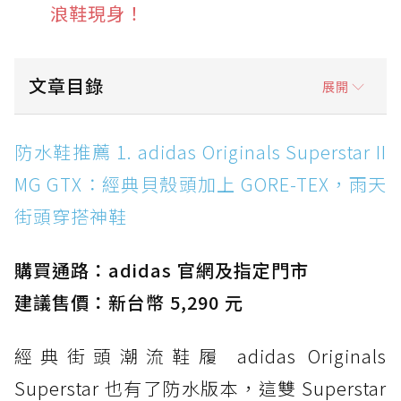
浪鞋現身！
文章目錄
展開
防水鞋推薦 1. adidas Originals Superstar II
防水鞋推薦 1. adidas Originals Superstar II
MG GTX：經典貝殼頭加上 GORE-TEX，雨天街
MG GTX：經典貝殼頭加上 GORE-TEX，雨天
頭穿搭神鞋
街頭穿搭神鞋
防水鞋推薦 2. New Balance Hierro v9 GORE-
TEX：黃金大底加持，最帥山系越野防水跑鞋
購買通路：adidas 官網及指定門市
防水鞋推薦 3. Nike Dunk Low GORE-TEX：
經典 Dunk 輪廓加上防水科技，雨天穿搭帥度不
建議售價：新台幣 5,290 元
打折
經典街頭潮流鞋履 adidas Originals
防水鞋推薦 4. ASICS TRABUCO 14 GTX：搭
載 GORE-TEX 隱形貼合科技，全方位防水神鞋
Superstar 也有了防水版本，這雙 Superstar