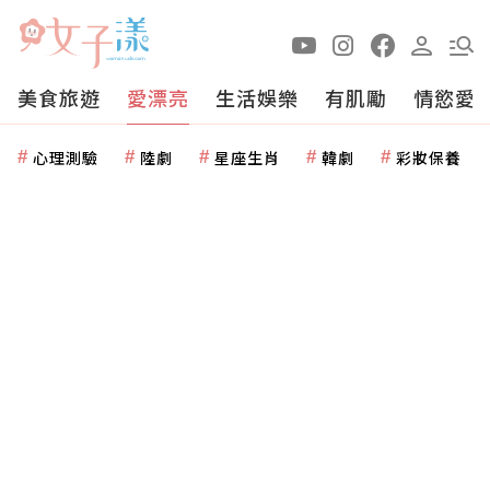
美食旅遊
愛漂亮
生活娛樂
有肌勵
情慾愛
心理測驗
陸劇
星座生肖
韓劇
彩妝保養