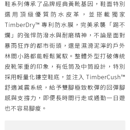
鞋系列傳承了品牌經典黃靴基因，鞋面特別
選用頂級優質防水皮革，並搭載獨家
TimberDry™ 專利防水膜，完美承襲「踢不
爛」的強悍防潑水與耐磨精神，不論是面對
暴雨狂炸的都市街頭，還是濕滑泥濘的戶外
林間小路都能輕鬆駕馭。整體外型打破傳統
皮靴笨重的印象，有低筒及中筒設計，特別
採用輕量化鏤空鞋底，並注入 TimberCush™
舒適減震系統，給予雙腳極致軟彈的回彈腳
感與支撐力，即便長時間行走或通勤一日遊
也不容易腳痠。