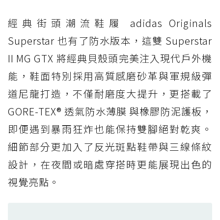
打折
經典街頭潮流鞋履 adidas Originals
防水鞋推薦 4. ASICS TRABUCO 14 GTX：搭
載 GORE-TEX 隱形貼合科技，全方位防水神鞋
Superstar 也有了防水版本，這雙 Superstar
防水鞋推薦 5. Salomon XT-6 GORE-TEX：潮
II MG GTX 將經典貝殼頭完美注入現代戶外機
人必備山系鞋王！防滑、防水與街頭顏值一次攻
能，鞋面特別採用高質感磨砂革與軍規級彈
頂
道尼龍打造，不僅耐磨度大提升，更搭載了
防水鞋推薦 6. HOKA Stinson Evo GTX：越野
復刻厚底，GORE-TEX 防水與增高神器一次滿
GORE-TEX® 透氣防水薄膜 與橡膠防泥護板，
足
即便遇到暴雨狂炸也能保持雙腳絕對乾爽。
防水鞋推薦 7. Timberland Motion Access：
細節部分更加入了反光斑點鞋帶與三線條紋
黃靴同級頂級防水，輕量化工裝健走鞋雨天必備
設計，在夜間或暗處穿搭時更能展現出色的
防水鞋推薦 7. Timberland Motion Access：
視覺亮點。
黃靴同級頂級防水，輕量化工裝健走鞋雨天必備
防水鞋推薦 8. Mizuno WAVE MUJIN LS
GTX：搭載 Vibram 黃金大底與 GORE-TEX 的