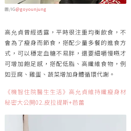
圖/IG
@goyounjung
高允貞曾經透露，平時很注重均衡飲食，不
會為了瘦身而節食，搭配少量多餐的進食方
式，可以穩定血糖不易胖，還要細嚼慢嚥才
可增加飽足感，搭配低脂、高纖維食物，例
如豆腐、雞蛋、蔬菜增加身體循環代謝。
《機智住院醫生生活》高允貞維持纖瘦身材
秘密大公開02.皮拉提斯+芭蕾