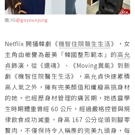
圖/IG
@goyounjung
Netflix 開播韓劇《
機智住院醫生生活
》，女
主角由被譽為最美「韓國整形範本」的
高允
貞
飾演，從《還魂》、《Moving異能》到新
劇《機智住院醫生生活》，高允貞快速累積
高人氣之外，擁有完美顏值和纖瘦高挑身材
的她，也經歷身材管理的痛苦期，她透露學
生時期體重曾經 60 公斤，經過嚴格控管與規
律飲食成功減重，身高 167 公分從頭到腳零
贅肉，不僅保持令人稱羨的完美九頭身，每