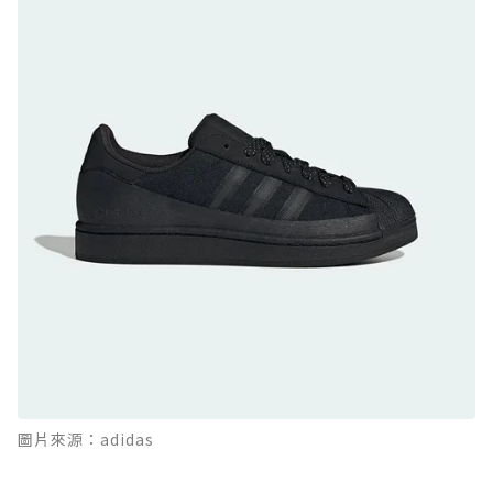
日系街頭潮鞋
防水鞋推薦 9. PALLADIUM OFF_BOUND
DISC WP+：首度導入旋鈕快穿，橘標防水加持
的城市波浪神鞋
防水鞋推薦 10. PUMA Voyage NITRO™ 4
GORE-TEX：氮氣中底注入，回彈與防滑兼具的
全天候越野跑鞋
防水鞋推薦 11. On Cloudhorizon 2 WP：腳
感軟彈、搭載 Missiongrip™ 的防水輕越野鞋
防水鞋推薦 12. Vans Crosspath XC GORE-
TEX：搭載 Vibram 大底與 GORE-TEX，顛覆
滑板印象的防水鞋
防水鞋推薦 13. Dr. Martens 1460 Rain
圖片來源：adidas
Boot：馬汀首款雨靴登場，經典八孔加上全防
水 PVC