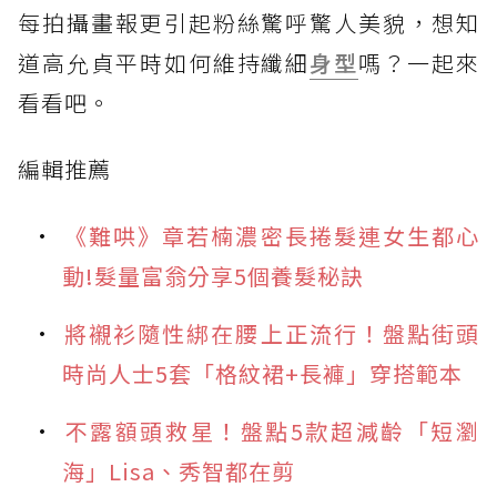
每拍攝畫報更引起粉絲驚呼驚人美貌，想知
道高允貞平時如何維持纖細
身型
嗎？一起來
看看吧。
編輯推薦
《難哄》章若楠濃密長捲髮連女生都心
動!髮量富翁分享5個養髮秘訣
將襯衫隨性綁在腰上正流行！盤點街頭
時尚人士5套「格紋裙+長褲」穿搭範本
不露額頭救星！盤點5款超減齡「短瀏
海」Lisa、秀智都在剪