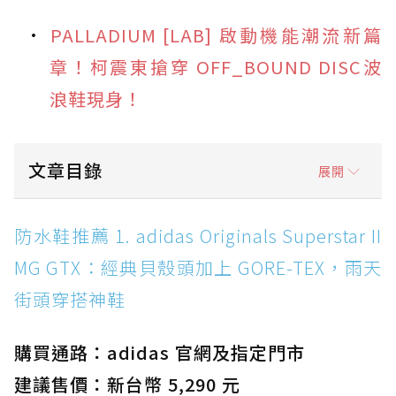
PALLADIUM [LAB] 啟動機能潮流新篇
章！柯震東搶穿 OFF_BOUND DISC波
浪鞋現身！
文章目錄
展開
防水鞋推薦 1. adidas Originals Superstar II
防水鞋推薦 1. adidas Originals Superstar II
MG GTX：經典貝殼頭加上 GORE-TEX，雨天街
MG GTX：經典貝殼頭加上 GORE-TEX，雨天
頭穿搭神鞋
街頭穿搭神鞋
防水鞋推薦 2. New Balance Hierro v9 GORE-
TEX：黃金大底加持，最帥山系越野防水跑鞋
購買通路：adidas 官網及指定門市
防水鞋推薦 3. Nike Dunk Low GORE-TEX：
經典 Dunk 輪廓加上防水科技，雨天穿搭帥度不
建議售價：新台幣 5,290 元