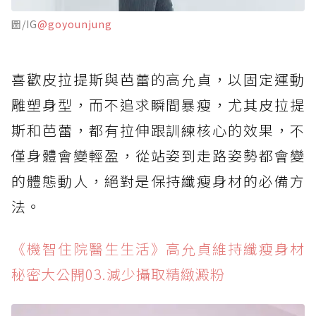
圖/IG
@goyounjung
喜歡皮拉提斯與芭蕾的高允貞，以固定運動
雕塑身型，而不追求瞬間暴瘦，尤其皮拉提
斯和芭蕾，都有拉伸跟訓練核心的效果，不
僅身體會變輕盈，從站姿到走路姿勢都會變
的體態動人，絕對是保持纖瘦身材的必備方
法。
《機智住院醫生生活》高允貞維持纖瘦身材
秘密大公開03.減少攝取精緻澱粉