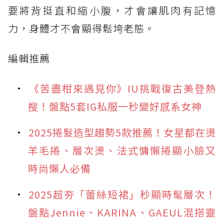
要將背挺直和縮小腹，才會讓肌肉有記憶
力，身體才不會顯得鬆垮老態。
編輯推薦
《苦盡柑來遇見你》IU挑戰復古美登熱
搜！盤點5套IG私服一秒變好感系女神
2025捲髮造型趨勢5款推薦！女星都在燙
羊毛捲、層次燙、法式慵懶捲顯小臉又
時尚懶人必備
2025超夯「蕾絲短裙」秒顯時髦層次！
盤點Jennie、KARINA、GAEUL混搭靈