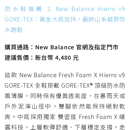
防水鞋推薦 14. SKECHERS BADGER
防水鞋推薦 2. New Balance Hierro v9
WATERPROOF：一踩即穿懶人神器！搭載固特
GORE-TEX：黃金大底加持，最帥山系越野防
異大底與全防水厚底健走鞋
水跑鞋
防水鞋推薦 15. Brooks Cascadia 19 GTX：注
入氮氣中底與 GORE-TEX 的全地形碳中和神鞋
購買通路：New Balance 官網及指定門市
建議售價：新台幣 4,480 元
這款 New Balance Fresh Foam X Hierro v9
GORE-TEX 全鞋搭載 GORE-TEX® 頂級防水防
風薄膜，同時保有優異透氣度，在暴雨天或
戶外泥濘山徑中，雙腳依然能保持絕對乾
爽。中底採用獨家 雙密度 Fresh Foam X 緩
震科技，上層軟彈舒適、下層穩定支撐，走