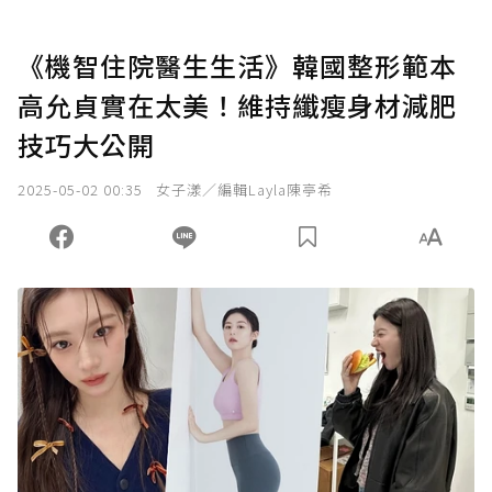
《機智住院醫生生活》韓國整形範本
高允貞實在太美！維持纖瘦身材減肥
技巧大公開
2025-05-02 00:35
女子漾／編輯Layla陳亭希