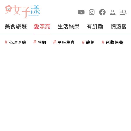
美食旅遊
愛漂亮
生活娛樂
有肌勵
情慾愛
心理測驗
陸劇
星座生肖
韓劇
彩妝保養