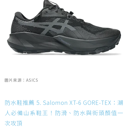
圖片來源：ASICS
防水鞋推薦 5. Salomon XT-6 GORE-TEX：潮
人必備山系鞋王！防滑、防水與街頭顏值一
次攻頂