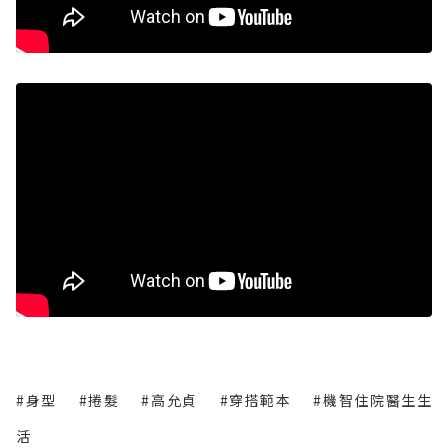
#身型
#捲髮
#高允貞
#穿搭範本
#機智住院醫生生
活