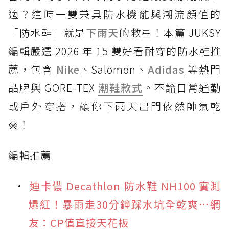
適？這時一雙兼具防水機能與潮流顏值的
「防水鞋」就是
下雨天
的救星！本篇 JUKSY
編輯嚴選 2026 年 15 雙好看耐穿的防水鞋推
薦，包含
Nike
、Salomon、
Adidas
等熱門
品牌與 GORE-TEX
潮鞋款式
。不論日常通勤
或戶外穿搭，讓你下雨天出門依然帥氣乾
爽！
編輯推薦
迪卡儂 Decathlon 防水鞋 NH100 實測
爆紅！暴雨走30分鐘踩水坑全乾爽⋯網
友：CP值直接天花板