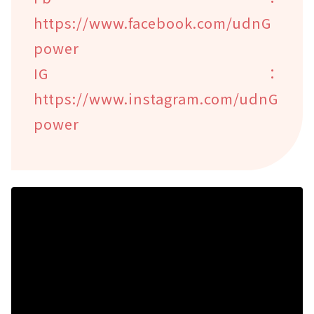
https://www.facebook.com/udnG
power
IG：
https://www.instagram.com/udnG
power