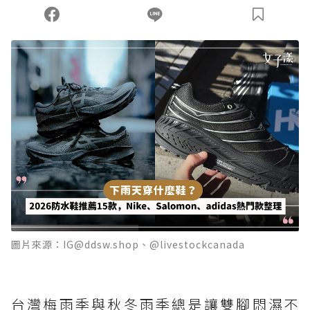
圖片來源：IG@ddsw.shop、@livestockcanada
台灣梅雨季與秋冬雨季總是讓雙腳悶濕不