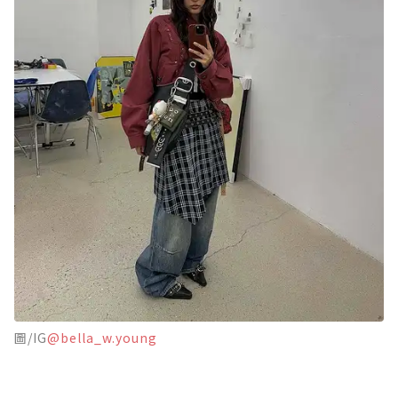
圖/IG
@bella_w.young