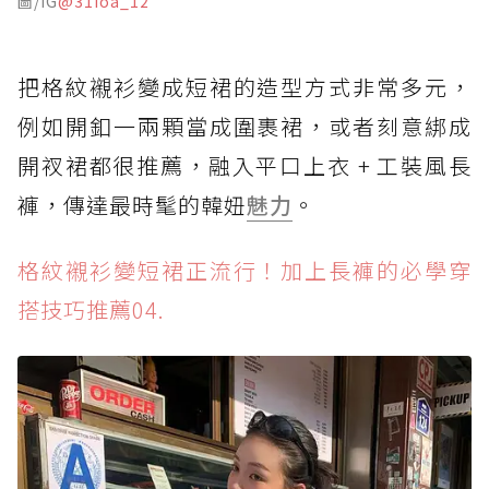
圖/IG
@31ioa_12
把格紋襯衫變成短裙的造型方式非常多元，
例如開釦一兩顆當成圍裹裙，或者刻意綁成
開衩裙都很推薦，融入平口上衣 + 工裝風長
褲，傳達最時髦的韓妞
魅力
。
格紋襯衫變短裙正流行！加上長褲的必學穿
搭技巧推薦04.