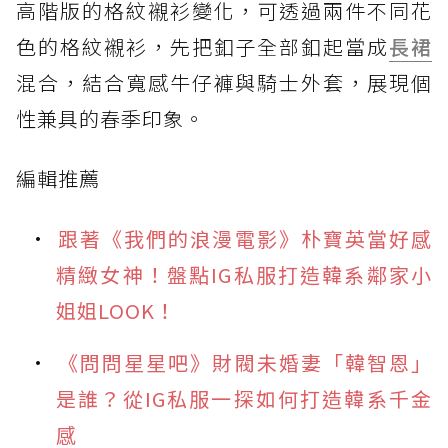
高階版的格紋襯衫變化，可透過兩件不同花
色的格紋襯衫，先把釦子全部釦起當成
長裙
混合，結合寬感牛仔褲與騎士外套，展現個
性兼具的春季印象。
編輯推薦
跟著《我們的浪漫電影》朴寶英當好感
精緻女神！盤點IG私服打造韓系鄰家小
姐姐LOOK！
《問問星星吧》財閥未婚妻「韓智恩」
是誰？從IG私服一探如何打造韓系千金
感