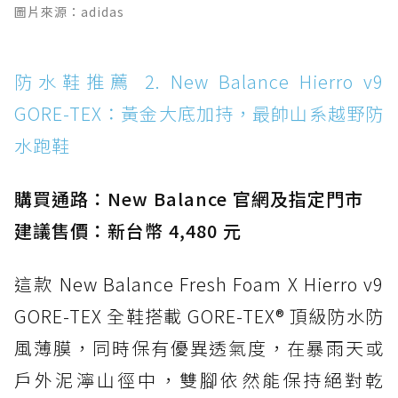
圖片來源：adidas
Boot：馬汀首款雨靴登場，經典八孔加上全防
水 PVC
防水鞋推薦 14. SKECHERS BADGER
防水鞋推薦 2. New Balance Hierro v9
WATERPROOF：一踩即穿懶人神器！搭載固特
GORE-TEX：黃金大底加持，最帥山系越野防
異大底與全防水厚底健走鞋
水跑鞋
防水鞋推薦 15. Brooks Cascadia 19 GTX：注
入氮氣中底與 GORE-TEX 的全地形碳中和神鞋
購買通路：New Balance 官網及指定門市
建議售價：新台幣 4,480 元
這款 New Balance Fresh Foam X Hierro v9
GORE-TEX 全鞋搭載 GORE-TEX® 頂級防水防
風薄膜，同時保有優異透氣度，在暴雨天或
戶外泥濘山徑中，雙腳依然能保持絕對乾