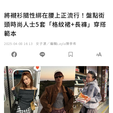
將襯衫隨性綁在腰上正流行！盤點街
頭時尚人士5套「格紋裙+長褲」穿搭
範本
2025-04-08 16:13
女子漾／編輯Layla陳亭希