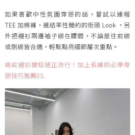
如果喜歡中性氛圍穿搭的話，嘗試以連帽
TEE 加棉褲，連結率性簡約的街頭 Look ，另
外把襯衫兩邊袖子綁在腰間，不論是往前綁
或側綁皆合適，輕鬆點亮細節層次重點。
格紋襯衫變短裙正流行！加上長褲的必學穿
搭技巧推薦05.