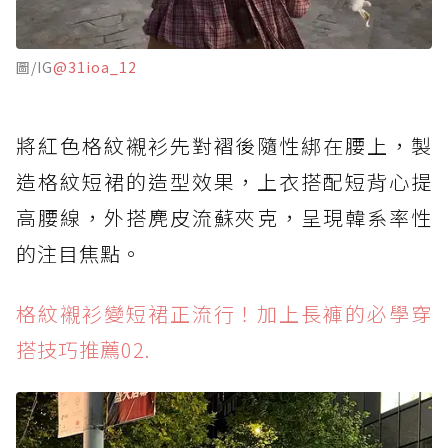
圖/IG
@31ioa_12
將紅色格紋襯衫先對褶後隨性綁在腰上，製
造格紋短裙的造型效果，上衣搭配短背心提
高腰線，外搭麂皮流蘇夾克，呈現韓系率性
的注目焦點。
格紋襯衫變短裙正流行！加上長褲的必學穿
搭技巧推薦02.