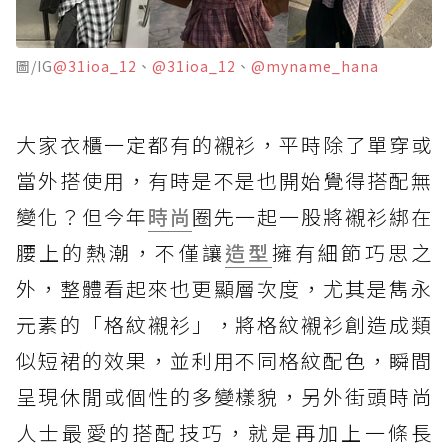
圖/IG
@31ioa_12
、
@31ioa_12
、
@myname_hana
大家衣櫃一定都有的襯衫，平時除了單穿或
當外搭使用，有時是不是也開始覺得搭配無
變化？但今年
時尚
圈先一起一股將襯衫綁在
腰上的熱潮，不僅讓
造型
擁有細節巧思之
外，整體看起來也更顯層次度，尤其是雋永
元素的「格紋襯衫」，將格紋襯衫創造成類
似短裙的效果，並利用不同格紋配色，瞬間
呈現休閒或個性的多變樣貌，另外街頭時尚
人士最愛的搭配技巧，就是再加上一條長