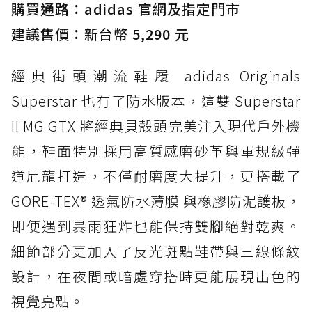
購買通路：adidas 官網及指定門市
防水鞋推薦 3. Nike Dunk Low GORE-TEX：
經典 Dunk 輪廓加上防水科技，雨天穿搭帥度不
建議售價：新台幣 5,290 元
打折
經典街頭潮流鞋履 adidas Originals
防水鞋推薦 4. ASICS TRABUCO 14 GTX：搭
載 GORE-TEX 隱形貼合科技，全方位防水神鞋
Superstar 也有了防水版本，這雙 Superstar
防水鞋推薦 5. Salomon XT-6 GORE-TEX：潮
II MG GTX 將經典貝殼頭完美注入現代戶外機
人必備山系鞋王！防滑、防水與街頭顏值一次攻
能，鞋面特別採用高質感磨砂革與軍規級彈
頂
道尼龍打造，不僅耐磨度大提升，更搭載了
防水鞋推薦 6. HOKA Stinson Evo GTX：越野
復刻厚底，GORE-TEX 防水與增高神器一次滿
GORE-TEX® 透氣防水薄膜 與橡膠防泥護板，
足
即便遇到暴雨狂炸也能保持雙腳絕對乾爽。
防水鞋推薦 7. Timberland Motion Access：
細節部分更加入了反光斑點鞋帶與三線條紋
黃靴同級頂級防水，輕量化工裝健走鞋雨天必備
設計，在夜間或暗處穿搭時更能展現出色的
防水鞋推薦 7. Timberland Motion Access：
視覺亮點。
黃靴同級頂級防水，輕量化工裝健走鞋雨天必備