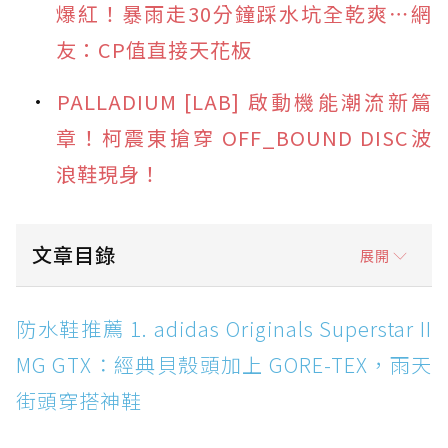
爆紅！暴雨走30分鐘踩水坑全乾爽⋯網
友：CP值直接天花板
PALLADIUM [LAB] 啟動機能潮流新篇
章！柯震東搶穿 OFF_BOUND DISC波
浪鞋現身！
文章目錄
展開
防水鞋推薦 1. adidas Originals Superstar II
防水鞋推薦 1. adidas Originals Superstar II
MG GTX：經典貝殼頭加上 GORE-TEX，雨天街
MG GTX：經典貝殼頭加上 GORE-TEX，雨天
頭穿搭神鞋
街頭穿搭神鞋
防水鞋推薦 2. New Balance Hierro v9 GORE-
TEX：黃金大底加持，最帥山系越野防水跑鞋