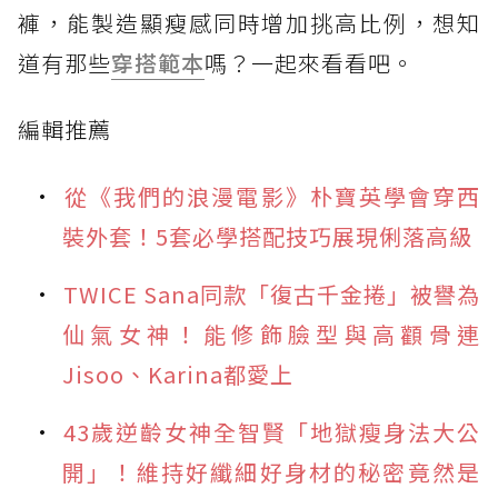
褲，能製造顯瘦感同時增加挑高比例，想知
道有那些
穿搭範本
嗎？一起來看看吧。
編輯推薦
從《我們的浪漫電影》朴寶英學會穿西
裝外套！5套必學搭配技巧展現俐落高級
TWICE Sana同款「復古千金捲」被譽為
仙氣女神！能修飾臉型與高顴骨連
Jisoo、Karina都愛上
43歲逆齡女神全智賢「地獄瘦身法大公
開」！維持好纖細好身材的秘密竟然是