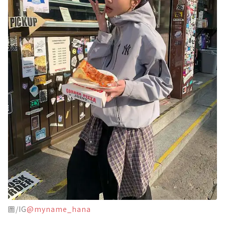
圖/IG
@myname_hana