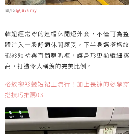
圖/IG
@j876my
韓妞經常穿的連帽休閒短外套，不僅可為整
體注入一股舒適休閒感受，下半身選搭格紋
襯衫短裙與直筒喇叭褲，讓身形更顯纖細挑
高，打造令人稱羨的完美比例。
格紋襯衫變短裙正流行！加上長褲的必學穿
搭技巧推薦03.