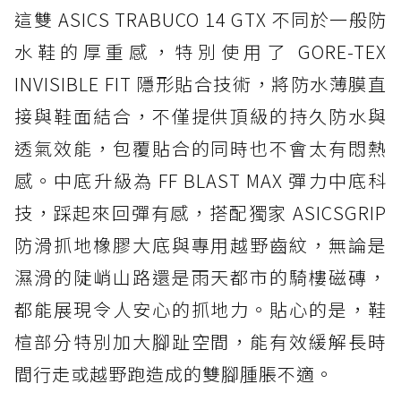
這雙 ASICS TRABUCO 14 GTX 不同於一般防
水鞋的厚重感，特別使用了 GORE-TEX
INVISIBLE FIT 隱形貼合技術，將防水薄膜直
接與鞋面結合，不僅提供頂級的持久防水與
透氣效能，包覆貼合的同時也不會太有悶熱
感。中底升級為 FF BLAST MAX 彈力中底科
技，踩起來回彈有感，搭配獨家 ASICSGRIP
防滑抓地橡膠大底與專用越野齒紋，無論是
濕滑的陡峭山路還是雨天都市的騎樓磁磚，
都能展現令人安心的抓地力。貼心的是，鞋
楦部分特別加大腳趾空間，能有效緩解長時
間行走或越野跑造成的雙腳腫脹不適。