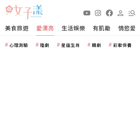
美食旅遊
愛漂亮
生活娛樂
有肌勵
情慾愛
心理測驗
陸劇
星座生肖
韓劇
彩妝保養