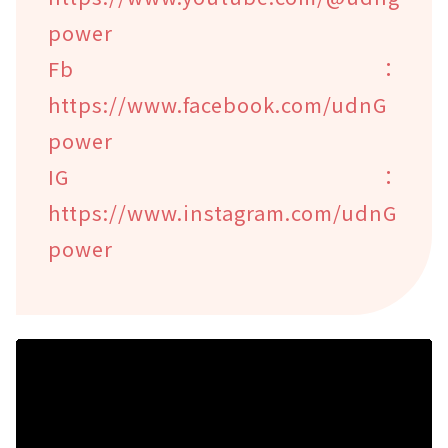
power
Fb：
https://www.facebook.com/udnG
power
IG：
https://www.instagram.com/udnG
power