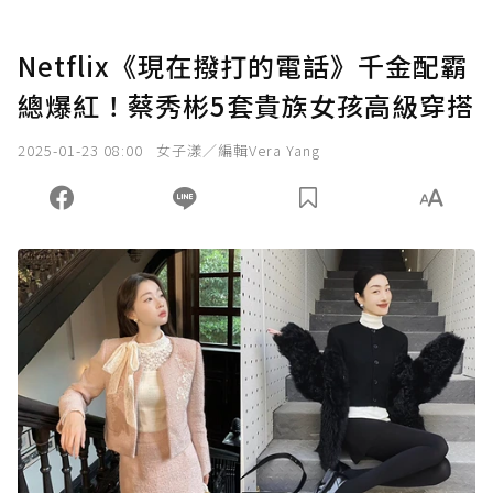
Netflix《現在撥打的電話》千金配霸
總爆紅！蔡秀彬5套貴族女孩高級穿搭
2025-01-23 08:00
女子漾／編輯Vera Yang