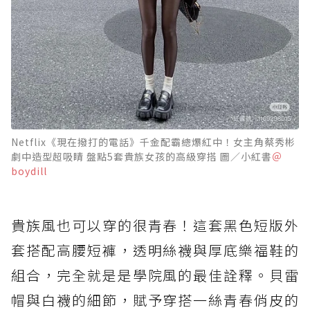
Netflix《現在撥打的電話》千金配霸總爆紅中！女主角蔡秀彬
劇中造型超吸睛 盤點5套貴族女孩的高級穿搭 圖／小紅書
＠
boydill
貴族風也可以穿的很青春！這套黑色短版外
套搭配高腰短褲，透明絲襪與厚底樂福鞋的
組合，完全就是是學院風的最佳詮釋。貝雷
帽與白襪的細節，賦予穿搭一絲青春俏皮的