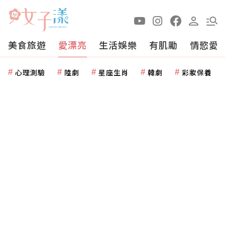
美食旅遊
愛漂亮
生活娛樂
有肌勵
情慾愛
心理測驗
陸劇
星座生肖
韓劇
彩妝保養