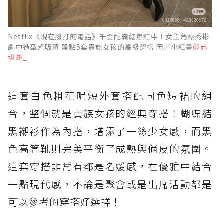
Netflix《現在撥打的電話》千金配霸總爆紅中！女主角蔡秀彬
劇中造型超吸睛 盤點5套貴族女孩的高級穿搭 圖／小紅書
＠苏
琪哥_
這套白色粗花呢短外套搭配同色短裙的組
合，整個就是貴族女孩的經典穿搭！蝴蝶結
黑襯衫作為內搭，增添了一絲少女感，而黑
色高筒靴則完美平衡了成熟與俏皮的氛圍。
這套穿搭非常有都是名媛感，在優雅中結合
一點現代感，不論是聚會或是出席活動都是
可以參考的穿搭好選擇！